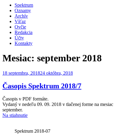
Spektrum
Oznamy
Archív
Víťaz
Ovčie
Redakcia
Účty
Kontakty
Mesiac:
september 2018
Publikované
18 septembra, 2018
24 októbra, 2018
Časopis Spektrum 2018/7
Časopis v PDF formáte.
Vydaný v nedeľu 09. 09. 2018 v tlačenej forme na mesiac
september.
Na stiahnutie
Spektrum 2018-07