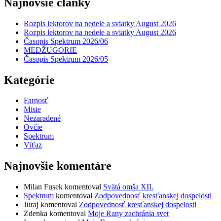
Najnovšie články
Rozpis lektorov na nedele a sviatky August 2026
Rozpis lektorov na nedele a sviatky August 2026
Časopis Spektrum 2026/06
MEDŽUGORIE
Časopis Spektrum 2026/05
Kategórie
Farnosť
Misie
Nezaradené
Ovčie
Spektrum
Víťaz
Najnovšie komentáre
Milan Fusek
komentoval
Svätá omša XII.
Spektrum
komentoval
Zodpovednosť kresťanskej dospelosti
Juraj
komentoval
Zodpovednosť kresťanskej dospelosti
Zdenka
komentoval
Moje Rany zachránia svet