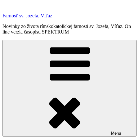
Prejsť
na
Farnosť sv. Jozefa, Víťaz
obsah
Novinky zo života rímskokatolíckej farnosti sv. Jozefa, Víťaz. On-
line verzia časopisu SPEKTRUM
Menu