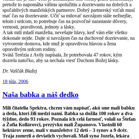
pretože to napomáha vášmu spolužitiu a dozrievaniu na dobrých a
spoľahlivých manželských partne­rov. Dobrý partnerský vzťah musí
mať čas na dozrievanie. Učiť sa milovať navzájom stále nežnejšie,
telom i srdcom, to potrebuje čas na pozvoľné narastanie dôvery,
vernosti, pravdivosti, jednoty a lásky.
A tak milí mladí manželia, nevešajte hlavy, keď vám ešte všetko
doko­nale nejde. Dajte si navzájom čas na duchovné dozrievanie, na
vytvorenie domova, kde muž je opravdivou hlavou a žena
opravdivým srdcom rodiny.
Svätá Terézia z Avily napísala, že potrebovala 47 rokov, kým
dozrela natoľko, aby sa nechala viesť Duchom Božej lásky.
Dr. Vaščák Blažej
Publikované
18 júla, 2006
Naša babka a náš dedko
Milí čitatelia Spektra, chcem vám napísať, akú sme mali babku
a deda, ktorí žili medzi nami. Babka sa dožila 100 rokov a dva
týždne, dedo 93 rokov. Poznala ich celá farnosť, volali sa Štefan
a Žofia Kollárovci, prezývku mali Županovo. Vlastnili 60
hektárov zeme, mali v manželstve 12 detí – 3 synov a 9 dcér.
Traja zomreli a deviatich vychovali. Mali syna Jozefa, lekára