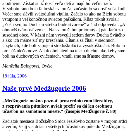
a odmenil. Získal si už dosť veľa detí a majú ho veľmi radi.
V sobotu ráno bola fatimská sv. omša, zúčastnilo sa dosť veľa ľudí.
Večer sme slávili svätodušnú vigíliu. Začalo to ako na Bielu sobotu
vstupom s veľkonočnou sviecou paškálom. Kňaz trikrát zvolal:
„Zošli svojho Ducha a všetko bude stvorené“ a ľud odpovedal: „A
obnovíš tvárnosť zeme.“ Na sv. omši bol prítomný aj pán farár zo
susednej obce. V kázni nám vysvetlil sedem darov Ducha Svätého
a ako ich máme žiť my kresťania. Čítania sa čítali v siedmich
jazykoch, kde boli zapojení stredoškoláci a vysokoškoláci. Bolo to
pre náš niečo nové. A tak obohatení na tele a duchu, ako keby sme
boli na duchovných cvičeniach, vrátili sme sa šťastne domov.
Manželia Balogovci, Ovčie
Publikované
18 júla, 2006
Naše prvé Medžugorie 2006
„Medžugorie možno poznať prostredníctvom literatúry,
z rozprávania pútnikov, avšak prežiť sa dá len osobnou
účasťou na samotnom mieste.“ (časopis Medžugorie č. 80)
Začiatok mesiaca Božského Srdca Ježišovho zostane v mojom srdci
a verím, že aj v srdciach všetkých účastníkov púte do Medžugoria,