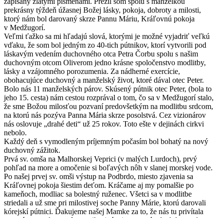
zapísaný zlatými písmenami. Prežil som spolu s manželkou
prekrásny týždeň úžasnej Božej lásky, pokoja, dobroty a milosti,
ktorý nám bol darovaný skrze Pannu Máriu, Kráľovnú pokoja
v Medžugorí.
Veľmi ťažko sa mi hľadajú slová, ktorými je možné vyjadriť veľkú
vďaku, že som bol jedným zo 40-tich pútnikov, ktorí vytvorili pod
láskavým vedením duchovného otca Petra Čorbu spolu s našim
duchovným otcom Oliverom jedno krásne spoločenstvo modlitby,
lásky a vzájomného porozumenia. Za nádherné exercície,
obohacujúce duchovný a manželský život, ktoré dával otec Peter.
Bolo nás 11 manželských párov. Skúsený pútnik otec Peter, (bola to
jeho 15. cesta) nám cestou rozprával o tom, čo sa v Medžugorí stalo,
že sme Božou milosťou pozvaní predovšetkým na modlitbu srdcom,
na ktorú nás pozýva Panna Mária skrze posolstvá. Cez vizionárov
nás oslovuje „drahé deti“ už 25 rokov. Toto ešte v dejinách cirkvi
nebolo.
Každý deň s vymodleným príjemným počasím bol bohatý na nový
duchovný zážitok.
Prvá sv. omša na Malhorskej Veprici (v malých Lurdoch), prvý
pohľad na more a omočenie si boľavých nôh v slanej morskej vode.
Po našej prvej sv. omši výstup na Podbrdo, miesto zjavenia sa
Kráľovnej pokoja šiestim deťom. Kráčame aj my pomalšie po
kameňoch, modliac sa bolestný ruženec. Všetci sa v modlitbe
striedali a už sme pri milostivej soche Panny Márie, ktorú darovali
kórejskí pútnici. Ďakujeme našej Mamke za to, že nás tu privítala