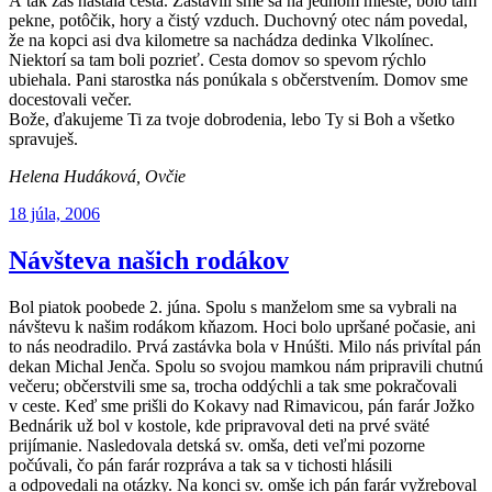
A tak zas nastala cesta. Zastavili sme sa na jednom mieste, bolo tam
pekne, potôčik, hory a čistý vzduch. Duchovný otec nám povedal,
že na kopci asi dva kilometre sa nachádza dedinka Vlkolínec.
Niektorí sa tam boli pozrieť. Cesta domov so spevom rýchlo
ubiehala. Pani starostka nás ponúkala s občerstvením. Domov sme
docestovali večer.
Bože, ďakujeme Ti za tvoje dobrodenia, lebo Ty si Boh a všetko
spravuješ.
Helena Hudáková, Ovčie
Publikované
18 júla, 2006
Návšteva našich rodákov
Bol piatok poobede 2. júna. Spolu s manželom sme sa vybrali na
návštevu k našim rodákom kňazom. Hoci bolo upršané počasie, ani
to nás neodradilo. Prvá zastávka bola v Hnúšti. Milo nás privítal pán
dekan Michal Jenča. Spolu so svojou mamkou nám pripravili chutnú
večeru; občerstvili sme sa, trocha oddýchli a tak sme pokračovali
v ceste. Keď sme prišli do Kokavy nad Rimavicou, pán farár Jožko
Bednárik už bol v kostole, kde pripravoval deti na prvé sväté
prijímanie. Nasledovala detská sv. omša, deti veľmi pozorne
počúvali, čo pán farár rozpráva a tak sa v tichosti hlásili
a odpovedali na otázky. Na konci sv. omše ich pán farár vyžreboval