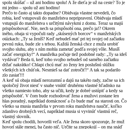
spolu skúšať – už ani hodinu spolu! A že dieťa je už na ceste? To je
mi jedno – spolu už ani hodinu!
Prečo to často aj takto dopadne? Obidvaja vlastne nevedeli, čo
robia, keď vstupovali do manželstva nepripravení. Obidvaja mladí
vstupujú do manželstva s určitými návykmi z domu. Teraz sa majú
prispôsobovať. Nie, nech sa prispôsobí ona, prečo ja!? Okrem
iného, obaja si vypočuli rady „skúsených borcov“ v manželských
otázkach: „Ty sa ženíš? Keď nebudeš mať pri tej svojej od začiatku
pevnú ruku, bude zle s tebou. Každá ženská chce z muža urobiť
svojho sluhu, aby s ním mohla zametať podľa svojej vô­le. Musíš
začať energicky!“ A manželka počuje tiež podobné rady: „Ty sa ideš
vydávať? Beda ti, keď toho svojho nebudeš od samého začiatku
držať nakrátko! Chlapi chcú mať zo ženy len poslušnú slúžku
všetkých ich chúťok. Nesmieš sa dať zotročiť!“ A tak sa podarilo
zlo zasiať!!!
A keď sú obaja mladí nerozumní a dajú na takéto rady, začne sa ich
spoločný život niesť v snahe vnútiť druhému vlastné hľadisko na
všetko namiesto toho, aby sa učili, kedy je dobré ustúpiť a kedy sa
prispôsobiť. V čom bude rozhodovať žena a mužovi zostane len
hlas poradný, napríklad domácnosť a čo bude mať na starosti on. Čo
všetko sa musia manželia v prvom roku manželstva naučiť, koľko
zdanlivo drobných vecí, napríklad musia si vyvinúť vlastnú reč,
vlastný slovník.
Keď spolu chodili, hovorili veľa. Ale žena skoro spozoruje, že muž
hovorí stále me­nej, ba často nič. Určite sa znepokojí – on ma snáď