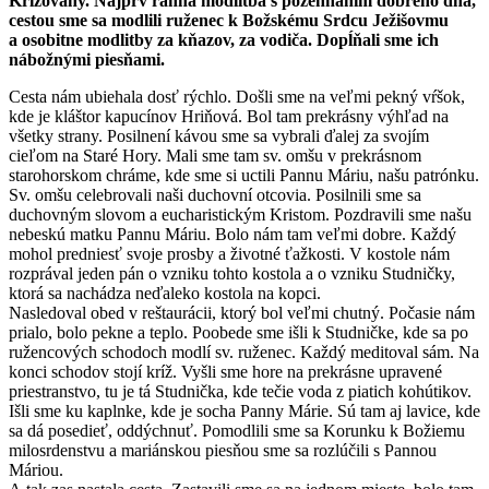
Krížovany. Najprv ranná modlitba s požehnaním dobrého dňa,
cestou sme sa modlili ruženec k Božskému Srdcu Ježišovmu
a osobitne modlitby za kňazov, za vodiča. Dopĺňali sme ich
nábožnými piesňami.
Cesta nám ubiehala dosť rýchlo. Došli sme na veľmi pekný vŕšok,
kde je kláštor kapucínov Hriňová. Bol tam prekrásny výhľad na
všetky strany. Posilnení kávou sme sa vybrali ďalej za svojím
cieľom na Staré Hory. Mali sme tam sv. omšu v prekrásnom
starohorskom chráme, kde sme si uctili Pannu Máriu, našu patrónku.
Sv. omšu celebrovali naši duchovní otcovia. Posilnili sme sa
duchovným slovom a eucharistickým Kristom. Pozdravili sme našu
nebeskú matku Pannu Máriu. Bolo nám tam veľmi dobre. Každý
mohol predniesť svoje prosby a životné ťažkosti. V kostole nám
rozprával jeden pán o vzniku tohto kostola a o vzniku Studničky,
ktorá sa nachádza neďaleko kostola na kopci.
Nasledoval obed v reštaurácii, ktorý bol veľmi chutný. Počasie nám
prialo, bolo pekne a teplo. Poobede sme išli k Studničke, kde sa po
ružencových schodoch modlí sv. ruženec. Každý meditoval sám. Na
konci schodov stojí kríž. Vyšli sme hore na prekrásne upravené
priestranstvo, tu je tá Studnička, kde tečie voda z piatich kohútikov.
Išli sme ku kaplnke, kde je socha Panny Márie. Sú tam aj lavice, kde
sa dá posedieť, oddýchnuť. Pomodlili sme sa Korunku k Božiemu
milosrdenstvu a mariánskou piesňou sme sa rozlúčili s Pannou
Máriou.