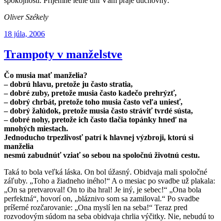
spokojnosti. Príjemné letné dni Vám praje duchovný.
Oliver Székely
Publikované
18 júla, 2006
Trampoty v manželstve
Čo musia mať manželia?
– dobrú hlavu, pretože ju často stratia,
– dobré zuby, pretože musia často kadečo prehrýzť,
– dobrý chrbát, pretože toho musia často veľa uniesť,
– dobrý žalúdok, pretože musia často stráviť tvrdé sústa,
– dobré nohy, pretože ich často tlačia topánky hneď na
mnohých miestach.
Jednoducho trpezlivosť patrí k hlavnej výzbroji, ktorú si
manželia
nesmú zabudnúť vziať so sebou na spoločnú životnú cestu.
Taká to bola veľká láska. On bol úžasný. Obidvaja mali spoločné
záľu­by. „Toho a žiadneho iného!“ A o mesiac po svadbe už plakala:
„On sa pretva­roval! On to iba hral! Je iný, je sebec!“ „Ona bola
perfektná“, hovorí on, „bláznivo som sa zamiloval.“ Po svadbe
príšerné rozčarovanie: „Ona myslí len na seba!“ Teraz pred
rozvodovým súdom na seba obidvaja chrlia výčitky. Nie, nebudú to