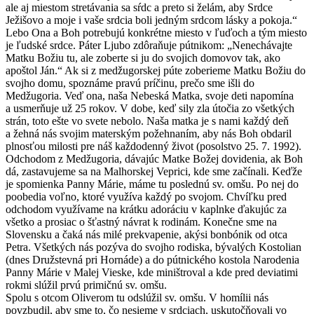
ale aj miestom stretávania sa sŕdc a preto si želám, aby Srdce
Ježišovo a moje i vaše srdcia boli jedným srdcom lásky a pokoja.“
Lebo Ona a Boh potrebujú konkrétne miesto v ľuďoch a tým miesto
je ľudské srdce. Páter Ljubo zdôraňuje pútnikom: „Nenechávajte
Matku Božiu tu, ale zoberte si ju do svojich domovov tak, ako
apoštol Ján.“ Ak si z medžugorskej púte zoberieme Matku Božiu do
svojho domu, spoznáme pravú príčinu, prečo sme išli do
Medžugoria. Veď ona, naša Nebeská Matka, svoje deti napomína
a usmerňuje už 25 rokov. V dobe, keď sily zla útočia zo všetkých
strán, toto ešte vo svete nebolo. Naša matka je s nami každý deň
a žehná nás svojim materským požehnaním, aby nás Boh obdaril
plnosťou milosti pre náš každodenný život (posolstvo 25. 7. 1992).
Odchodom z Medžugoria, dávajúc Matke Božej dovidenia, ak Boh
dá, zastavujeme sa na Malhorskej Veprici, kde sme začínali. Keďže
je spomienka Panny Márie, máme tu poslednú sv. omšu. Po nej do
poobedia voľno, ktoré využíva každý po svojom. Chvíľku pred
odchodom využívame na krátku adoráciu v kaplnke ďakujúc za
všetko a prosiac o šťastný návrat k rodinám. Konečne sme na
Slovensku a čaká nás milé prekvapenie, akýsi bonbónik od otca
Petra. Všetkých nás pozýva do svojho rodiska, bývalých Kostolian
(dnes Družstevná pri Hornáde) a do pútnického kostola Narodenia
Panny Márie v Malej Vieske, kde miništroval a kde pred deviatimi
rokmi slúžil prvú primičnú sv. omšu.
Spolu s otcom Oliverom tu odslúžil sv. omšu. V homílii nás
povzbudil, aby sme to, čo nesieme v srdciach, uskutočňovali vo