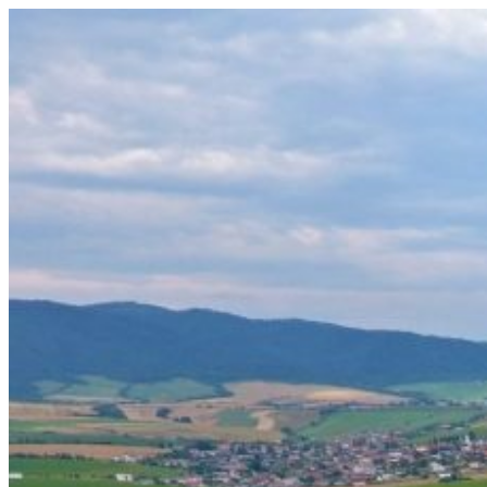
Prejsť
na
obsah