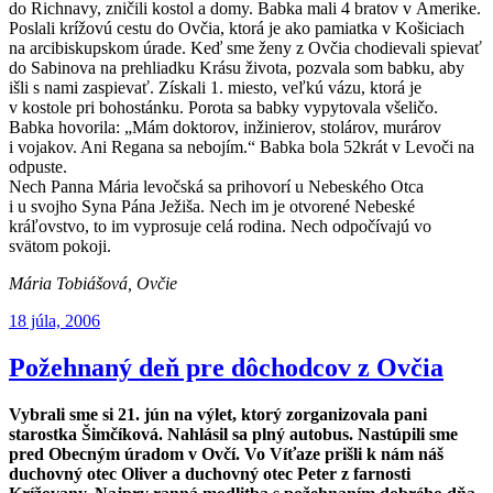
do Richnavy, zničili kostol a domy. Babka mali 4 bratov v Amerike.
Poslali krížovú cestu do Ovčia, ktorá je ako pamiatka v Košiciach
na arcibiskupskom úrade. Keď sme ženy z Ovčia chodievali spievať
do Sabinova na prehliadku Krásu života, pozvala som babku, aby
išli s nami zaspievať. Získali 1. miesto, veľkú vázu, ktorá je
v kostole pri bohostánku. Porota sa babky vypytovala všeličo.
Babka hovorila: „Mám doktorov, inžinierov, stolárov, murárov
i vojakov. Ani Regana sa nebojím.“ Babka bola 52krát v Levoči na
odpuste.
Nech Panna Mária levočská sa prihovorí u Nebeského Otca
i u svojho Syna Pána Ježiša. Nech im je otvorené Nebeské
kráľovstvo, to im vyprosuje celá rodina. Nech odpočívajú vo
svätom pokoji.
Mária Tobiášová, Ovčie
Publikované
18 júla, 2006
Požehnaný deň pre dôchodcov z Ovčia
Vybrali sme si 21. jún na výlet, ktorý zorganizovala pani
starostka Šimčíková. Nahlásil sa plný autobus. Nastúpili sme
pred Obecným úradom v Ovčí. Vo Víťaze prišli k nám náš
duchovný otec Oliver a duchovný otec Peter z farnosti