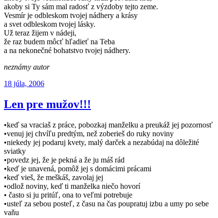
akoby si Ty sám mal radosť z výzdoby tejto zeme.
Vesmír je odbleskom tvojej nádhery a krásy
a svet odbleskom tvojej lásky.
Už teraz žijem v nádeji,
že raz budem môcť hľadieť na Teba
a na nekonečné bohatstvo tvojej nádhery.
neznámy autor
Publikované
18 júla, 2006
Len pre mužov!!!
•keď sa vraciaš z práce, pobozkaj manželku a preukáž jej pozornosť
•venuj jej chvíľu predtým, než zoberieš do ruky noviny
•niekedy jej podaruj kvety, malý darček a nezabúdaj na dôležité
sviatky
•povedz jej, že je pekná a že ju máš rád
•keď je unavená, pomôž jej s domácimi prácami
•keď vieš, že meškáš, zavolaj jej
•odlož noviny, keď ti manželka niečo hovorí
• často si ju pritúľ, ona to veľmi potrebuje
•usteľ za sebou posteľ, z času na čas poupratuj izbu a umy po sebe
vaňu