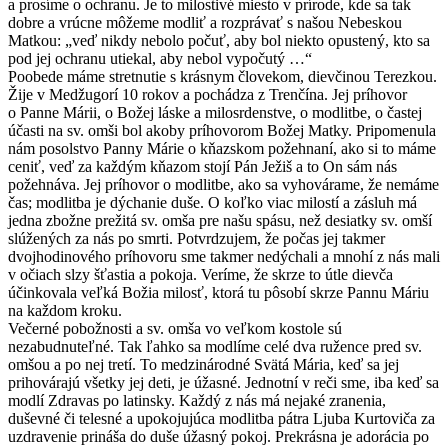
a prosíme o ochranu. Je to milostivé miesto v prírode, kde sa tak
dobre a vrúcne môžeme modliť a rozprávať s našou Nebeskou
Matkou: „veď nikdy nebolo počuť, aby bol niekto opustený, kto sa
pod jej ochranu utiekal, aby nebol vypočutý …“
Poobede máme stretnutie s krásnym človekom, dievčinou Terezkou.
Žije v Medžugorí 10 rokov a pochádza z Trenčína. Jej príhovor
o Panne Márii, o Božej láske a milosrdenstve, o modlitbe, o častej
účasti na sv. omši bol akoby príhovorom Božej Matky. Pripomenula
nám posolstvo Panny Márie o kňazskom požehnaní, ako si to máme
ceniť, veď za každým kňazom stojí Pán Ježiš a to On sám nás
požehnáva. Jej príhovor o modlitbe, ako sa vyhovárame, že nemáme
čas; modlitba je dýchanie duše. O koľko viac milostí a zásluh má
jedna zbožne prežitá sv. omša pre našu spásu, než desiatky sv. omší
slúžených za nás po smrti. Potvrdzujem, že počas jej takmer
dvojhodinového príhovoru sme takmer nedýchali a mnohí z nás mali
v očiach slzy šťastia a pokoja. Veríme, že skrze to útle dievča
účinkovala veľká Božia milosť, ktorá tu pôsobí skrze Pannu Máriu
na každom kroku.
Večerné pobožnosti a sv. omša vo veľkom kostole sú
nezabudnuteľné. Tak ľahko sa modlíme celé dva ružence pred sv.
omšou a po nej tretí. To medzinárodné Svätá Mária, keď sa jej
prihovárajú všetky jej deti, je úžasné. Jednotní v reči sme, iba keď sa
modlí Zdravas po latinsky. Každý z nás má nejaké zranenia,
duševné či telesné a upokojujúca modlitba pátra Ljuba Kurtoviča za
uzdravenie prináša do duše úžasný pokoj. Prekrásna je adorácia po