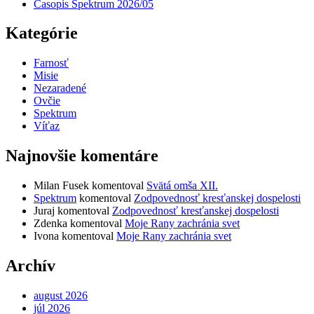
Časopis Spektrum 2026/05
Kategórie
Farnosť
Misie
Nezaradené
Ovčie
Spektrum
Víťaz
Najnovšie komentáre
Milan Fusek
komentoval
Svätá omša XII.
Spektrum
komentoval
Zodpovednosť kresťanskej dospelosti
Juraj
komentoval
Zodpovednosť kresťanskej dospelosti
Zdenka
komentoval
Moje Rany zachránia svet
Ivona
komentoval
Moje Rany zachránia svet
Archív
august 2026
júl 2026