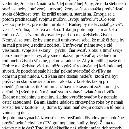
vedomie, že je to už nátura každej normálnej ženy, že rada šteboce a
snaží sa nebyť otrávený a mrzutý; ženy sa často snažia predvádzať
svoju dô­ležitosť tým, že príliš upratujú, starajú sa. Zmoria sa a
potom predhadzujú svojmu mužovi „svoju mŕtvolu“: „Čo som
všetko pre teba, pre rodinu urobila.“ Radšej by mala zostať „živá“,
veselá, vľúdna, láskavá a nežná. Takú ju potrebuje jej manžel a
rodina. Aj askéza /umŕtvovanie/ patrí do manželského života.
Nemyslí sa tým, že by sme mali umŕtvovať seba, že muž či žena by
sa mali pre svoju rodinu zodrieť. Umŕtvovať máme svoje zlé
vlastnosti, svoje zlé sklony – pýchu, žiarlivosť, zlobu a tlmiť svoje
nerozumné predstavy, aby sme dokázali prežívať aj všedné dni
rodinného života šťastne, pekne a radostne. Aby to cítili aj naše deti.
Dobré manželstvo však nemôže vydržať v obyčajnej každodennej
sivosti. Je potrebné stále hľadať pekné sviatočné chvíľky na
ochranu pred nudou. Od Pána sme dostali nedeľu, ktorá má byť
prežívaná skutočne sviatočne. Tak ako v kostole, tak aj pri
obedňajšom stole, tiež pri hre a zábave s krásnymi zážitkami aj s
deťmi. Aj všedný deň má mať svoju voňavú sviatočnú chvíľku.
Žiadne narodeniny a meniny, žiadne výročie svadby by nemalo
ostať zabudnuté. Ba ani žiadne udalosti cirkevného roka by nemali
zostať len v kostole – aj doma by mali mať svoju odozvu a tú budú
vnímať aj deti.
Je potrebná vynachádzavosť na vymýšľanie dôvodov pre spoločne
prežité pekné chvíľky (TV, gramoplatne, knihy, hry). Že na to
všetko nie je čas? Toto je dôležitejšie než všetky práce dohromady,