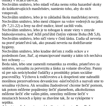
ohníky v očiach dievčat.
Nechválim smilstvo, lebo mladí vďaka nemu robia hazardné skoky
do krátkotrvajúcich manželstiev, namiesto toho, aby do nich
vstupovali.
Nechválim smilstvo, lebo je to základná škola manželskej nevery.
Nechválim smilstvo, lebo mení chlapov na volov vedených na jatku
(Pr 7,21-22) a ženy na divé mulice, ktoré zacítili vodu.
Nechválim smilstvo, lebo je to tobogan k strate viery v zmysle
blahoslavenstva, keď Ježiš prisľúbil čistým videnie Boha (Mt 5,8).
Nechválim smilstvo, lebo ničí vieru v čistú lásku. Ľudia už neveria
na pravé priateľstvá tak, ako prasatá neveria na dodržiavanie
hygieny.
Nechválim smilstvo, lebo kradne deťom z rodín ockov a v
poslednom čase, žiaľ, aj emancipované mamky a takto ich necháva
bez ochrany …
Beda nám, lebo sme zamenili romantiku za erotiku, priateľstvo za
smilstvo, sexualitu za perverzitu a lásku za volanie divočiny. Panny
sú pre nás neúctyhodné čudáčky a prostitútky priam sociálne
pracovníčky. Výchovu k rodičovstvu a k dospelosti sme nahradili
morálnou prezervatívnou devastáciou -násťročných a nazvali sme to
sexuálna výchova. Ak sexuálnu žiadostivosť chceme liečiť pornom,
tak potom môžeme popáleniny liečiť plameňom, alkoholizmus
môžeme liečiť ešte vaším pitím, omrzliny môžeme liečiť v
mraziacich boxoch a špiny sa zbavíme tak, že sa vykúpeme v
septiku.