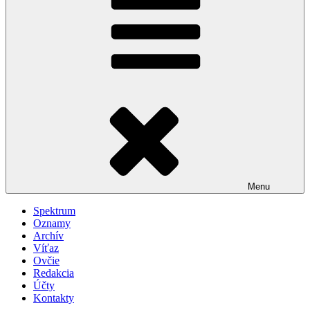
Menu
Spektrum
Oznamy
Archív
Víťaz
Ovčie
Redakcia
Účty
Kontakty