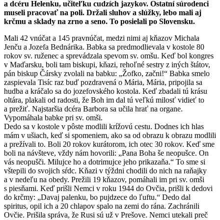
a dcéru Helenku, učiteľku cudzích jazykov. Ostatní súrodenci
museli pracovať na poli. Držali sluhov a slúžky, lebo mali aj
krčmu a sklady na zrno a seno. To posielali po Slovensku.
Mali 42 vnúčat a 145 pravnúčat, medzi nimi aj kňazov Michala
Jenču a Jozefa Bednárika. Babka sa predmodlievala v kostole 80
rokov sv. ruženec a sprevádzala spevom sv. omšu. Keď bol kongres
v Maďarsku, boli tam biskupi, kňazi, rehoľné sestry z iných štátov,
pán biskup Čársky zvolali na babku: „Žofko, začni!“ Babka smelo
zaspievala Tisíc raz buď pozdravená o Mária, Mária, pripojila sa
hudba a kráčalo sa do jozefovského kostola. Keď zbadali tú krásu
oltára, plakali od radosti, že Boh im dal tú veľkú milosť vidieť to
a prežiť. Najstaršia dcéra Barbora sa učila hrať na organe.
Vypomáhala babke pri sv. omši.
Dedo sa v kostole v pôste modlili krížovú cestu. Dodnes ich hlas
mám v ušiach, keď si spomeniem, ako sa od obrazu k obrazu modlili
a prežívali to. Boli 20 rokov kurátorom, ich otec 30 rokov. Keď sme
boli na návšteve, vždy nám hovorili: „Pana Boha še neopušce. On
vás neopušči. Milujce ho a dotrimujce jeho prikazaňa.“ To sme si
vštepili do svojich sŕdc. Kňazi v týždni chodili do nich na raňajky
a v nedeľu na obedy. Prežili 19 kňazov, pomáhali im pri sv. omši
s piesňami. Keď prišli Nemci v roku 1944 do Ovčia, prišli k dedovi
do krčmy: „Davaj palenku, bo pujdzece do ľuftu.“ Dedo dal
spiritus, opil ich a 20 chlapov spalo na zemi do rána. Zachránili
Ovčie. Prišila správa, že Rusi sú už v Prešove. Nemci utekali preč