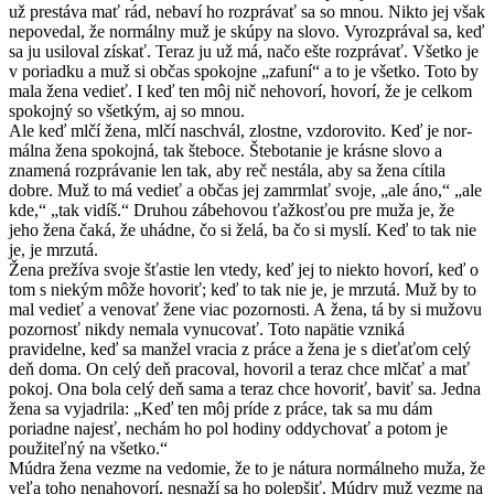
už prestáva mať rád, nebaví ho rozprávať sa so mnou. Nikto jej však
nepovedal, že normálny muž je skúpy na slovo. Vyrozprával sa, keď
sa ju usiloval získať. Teraz ju už má, načo ešte rozprávať. Všetko je
v poriadku a muž si občas spokojne „zafuní“ a to je všetko. Toto by
mala žena vedieť. I keď ten môj nič nehovorí, hovorí, že je celkom
spokojný so všetkým, aj so mnou.
Ale keď mlčí žena, mlčí naschvál, zlostne, vzdorovito. Keď je nor­
málna žena spokojná, tak šteboce. Štebotanie je krásne slovo a
znamená rozprávanie len tak, aby reč nestála, aby sa žena cítila
dobre. Muž to má vedieť a občas jej zamrmlať svoje, „ale áno,“ „ale
kde,“ „tak vidíš.“ Druhou zábehovou ťažkosťou pre muža je, že
jeho žena čaká, že uhádne, čo si želá, ba čo si myslí. Keď to tak nie
je, je mrzutá.
Žena prežíva svoje šťastie len vtedy, keď jej to niekto hovorí, keď o
tom s niekým môže hovoriť; keď to tak nie je, je mrzutá. Muž by to
mal vedieť a venovať žene viac pozornosti. A žena, tá by si mužovu
pozornosť nikdy nemala vynucovať. Toto napätie vzniká
pravidelne, keď sa manžel vracia z práce a žena je s dieťaťom celý
deň doma. On celý deň pracoval, hovoril a teraz chce mlčať a mať
pokoj. Ona bola celý deň sama a teraz chce hovoriť, baviť sa. Jedna
žena sa vyjadrila: „Keď ten môj príde z práce, tak sa mu dám
poriadne najesť, nechám ho pol hodiny oddychovať a potom je
použiteľný na všetko.“
Múdra žena vezme na vedomie, že to je nátura normálneho muža, že
veľa toho nenahovorí, nesnaží sa ho polepšiť. Múdry muž vezme na