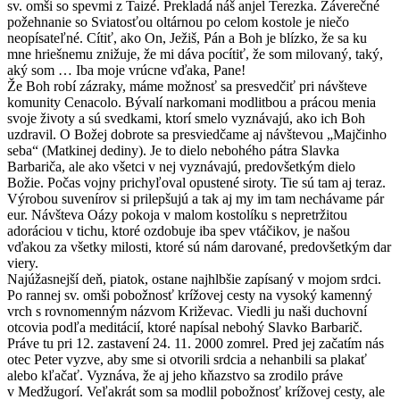
sv. omši so spevmi z Taizé. Prekladá náš anjel Terezka. Záverečné
požehnanie so Sviatosťou oltárnou po celom kostole je niečo
neopísateľné. Cítiť, ako On, Ježiš, Pán a Boh je blízko, že sa ku
mne hriešnemu znižuje, že mi dáva pocítiť, že som milovaný, taký,
aký som … Iba moje vrúcne vďaka, Pane!
Že Boh robí zázraky, máme možnosť sa presvedčiť pri návšteve
komunity Cenacolo. Bývalí narkomani modlitbou a prácou menia
svoje životy a sú svedkami, ktorí smelo vyznávajú, ako ich Boh
uzdravil. O Božej dobrote sa presviedčame aj návštevou „Majčinho
seba“ (Matkinej dediny). Je to dielo nebohého pátra Slavka
Barbariča, ale ako všetci v nej vyznávajú, predovšetkým dielo
Božie. Počas vojny prichyľoval opustené siroty. Tie sú tam aj teraz.
Výrobou suvenírov si prilepšujú a tak aj my im tam nechávame pár
eur. Návšteva Oázy pokoja v malom kostolíku s nepretržitou
adoráciou v tichu, ktoré ozdobuje iba spev vtáčikov, je našou
vďakou za všetky milosti, ktoré sú nám darované, predovšetkým dar
viery.
Najúžasnejší deň, piatok, ostane najhlbšie zapísaný v mojom srdci.
Po rannej sv. omši pobožnosť krížovej cesty na vysoký kamenný
vrch s rovnomenným názvom Križevac. Viedli ju naši duchovní
otcovia podľa meditácií, ktoré napísal nebohý Slavko Barbarič.
Práve tu pri 12. zastavení 24. 11. 2000 zomrel. Pred jej začatím nás
otec Peter vyzve, aby sme si otvorili srdcia a nehanbili sa plakať
alebo kľačať. Vyznáva, že aj jeho kňazstvo sa zrodilo práve
v Medžugorí. Veľakrát som sa modlil pobožnosť krížovej cesty, ale