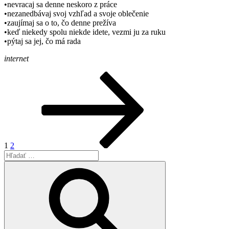
•nevracaj sa denne neskoro z práce
•nezanedbávaj svoj vzhľad a svoje oblečenie
•zaujímaj sa o to, čo denne prežíva
•keď niekedy spolu niekde idete, vezmi ju za ruku
•pýtaj sa jej, čo má rada
internet
Stránkovanie
Stránka
Stránka
Nasledujúca
stránka
príspevkov
1
2
Hľadať:
Vyhľadávanie