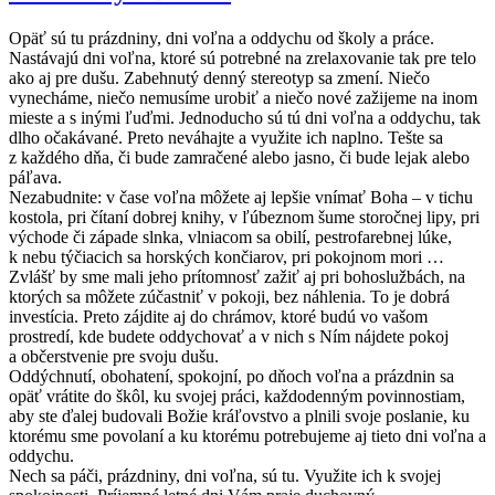
Opäť sú tu prázdniny, dni voľna a oddychu od školy a práce.
Nastávajú dni voľna, ktoré sú potrebné na zrelaxovanie tak pre telo
ako aj pre dušu. Zabehnutý denný stereotyp sa zmení. Niečo
vynecháme, niečo nemusíme urobiť a niečo nové zažijeme na inom
mieste a s inými ľuďmi. Jednoducho sú tú dni voľna a oddychu, tak
dlho očakávané. Preto neváhajte a využite ich naplno. Tešte sa
z každého dňa, či bude zamračené alebo jasno, či bude lejak alebo
páľava.
Nezabudnite: v čase voľna môžete aj lepšie vnímať Boha – v tichu
kostola, pri čítaní dobrej knihy, v ľúbeznom šume storočnej lipy, pri
východe či západe slnka, vlniacom sa obilí, pestrofarebnej lúke,
k nebu týčiacich sa horských končiarov, pri pokojnom mori …
Zvlášť by sme mali jeho prítomnosť zažiť aj pri bohoslužbách, na
ktorých sa môžete zúčastniť v pokoji, bez náhlenia. To je dobrá
investícia. Preto zájdite aj do chrámov, ktoré budú vo vašom
prostredí, kde budete oddychovať a v nich s Ním nájdete pokoj
a občerstvenie pre svoju dušu.
Oddýchnutí, obohatení, spokojní, po dňoch voľna a prázdnin sa
opäť vrátite do škôl, ku svojej práci, každodenným povinnostiam,
aby ste ďalej budovali Božie kráľovstvo a plnili svoje poslanie, ku
ktorému sme povolaní a ku ktorému potrebujeme aj tieto dni voľna a
oddychu.
Nech sa páči, prázdniny, dni voľna, sú tu. Využite ich k svojej