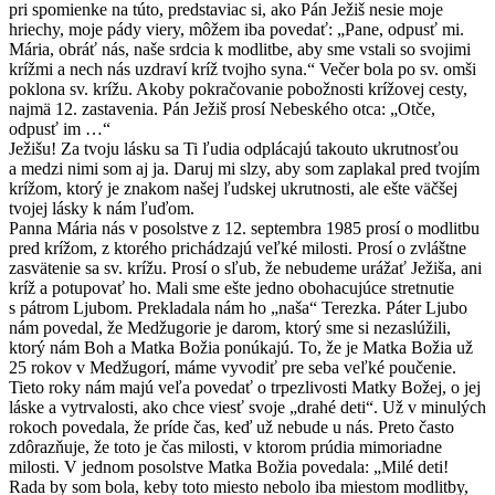
pri spomienke na túto, predstaviac si, ako Pán Ježiš nesie moje
hriechy, moje pády viery, môžem iba povedať: „Pane, odpusť mi.
Mária, obráť nás, naše srdcia k modlitbe, aby sme vstali so svojimi
krížmi a nech nás uzdraví kríž tvojho syna.“ Večer bola po sv. omši
poklona sv. krížu. Akoby pokračovanie pobožnosti krížovej cesty,
najmä 12. zastavenia. Pán Ježiš prosí Nebeského otca: „Otče,
odpusť im …“
Ježišu! Za tvoju lásku sa Ti ľudia odplácajú takouto ukrutnosťou
a medzi nimi som aj ja. Daruj mi slzy, aby som zaplakal pred tvojím
krížom, ktorý je znakom našej ľudskej ukrutnosti, ale ešte väčšej
tvojej lásky k nám ľuďom.
Panna Mária nás v posolstve z 12. septembra 1985 prosí o modlitbu
pred krížom, z ktorého prichádzajú veľké milosti. Prosí o zvláštne
zasvätenie sa sv. krížu. Prosí o sľub, že nebudeme urážať Ježiša, ani
kríž a potupovať ho. Mali sme ešte jedno obohacujúce stretnutie
s pátrom Ljubom. Prekladala nám ho „naša“ Terezka. Páter Ljubo
nám povedal, že Medžugorie je darom, ktorý sme si nezaslúžili,
ktorý nám Boh a Matka Božia ponúkajú. To, že je Matka Božia už
25 rokov v Medžugorí, máme vyvodiť pre seba veľké poučenie.
Tieto roky nám majú veľa povedať o trpezlivosti Matky Božej, o jej
láske a vytrvalosti, ako chce viesť svoje „drahé deti“. Už v minulých
rokoch povedala, že príde čas, keď už nebude u nás. Preto často
zdôrazňuje, že toto je čas milosti, v ktorom prúdia mimoriadne
milosti. V jednom posolstve Matka Božia povedala: „Milé deti!
Rada by som bola, keby toto miesto nebolo iba miestom modlitby,