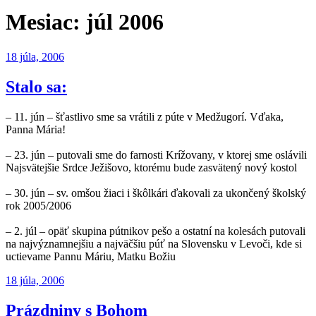
Mesiac:
júl 2006
Publikované
18 júla, 2006
Stalo sa:
– 11. jún – šťastlivo sme sa vrátili z púte v Medžugorí. Vďaka,
Panna Mária!
– 23. jún – putovali sme do farnosti Krížovany, v ktorej sme oslávili
Najsvätejšie Srdce Ježišovo, ktorému bude zasvätený nový kostol
– 30. jún – sv. omšou žiaci i škôlkári ďakovali za ukončený školský
rok 2005/2006
– 2. júl – opäť skupina pútnikov pešo a ostatní na kolesách putovali
na najvýznamnejšiu a najväčšiu púť na Slovensku v Levoči, kde si
uctievame Pannu Máriu, Matku Božiu
Publikované
18 júla, 2006
Prázdniny s Bohom