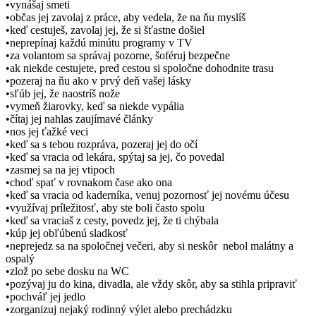
•vynášaj smeti
•občas jej zavolaj z práce, aby vedela, že na ňu myslíš
•keď cestuješ, zavolaj jej, že si šťastne došiel
•neprepínaj každú minútu programy v TV
•za volantom sa správaj pozorne, šoféruj bezpečne
•ak niekde cestujete, pred cestou si spoločne dohodnite trasu
•pozeraj na ňu ako v prvý deň vašej lásky
•sľúb jej, že naostríš nože
•vymeň žiarovky, keď sa niekde vypália
•čítaj jej nahlas zaujímavé články
•nos jej ťažké veci
•keď sa s tebou rozpráva, pozeraj jej do očí
•keď sa vracia od lekára, spýtaj sa jej, čo povedal
•zasmej sa na jej vtipoch
•choď spať v rovnakom čase ako ona
•keď sa vracia od kaderníka, venuj pozornosť jej novému účesu
•využívaj príležitosť, aby ste boli často spolu
•keď sa vraciaš z cesty, povedz jej, že ti chýbala
•kúp jej obľúbenú sladkosť
•neprejedz sa na spoločnej večeri, aby si neskôr nebol malátny a
ospalý
•zlož po sebe dosku na WC
•pozývaj ju do kina, divadla, ale vždy skôr, aby sa stihla pripraviť
•pochváľ jej jedlo
•zorganizuj nejaký rodinný výlet alebo prechádzku