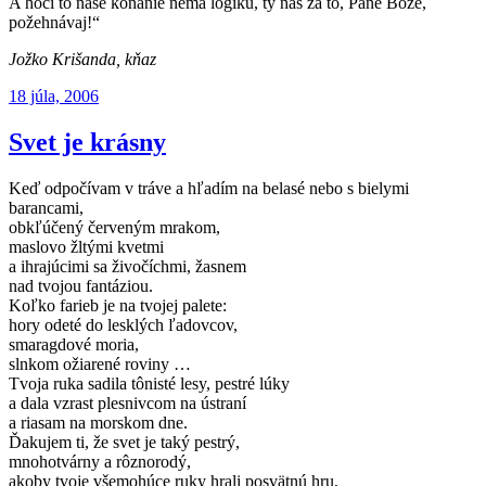
A hoci to naše konanie nemá logiku, ty nás za to, Pane Bože,
požehnávaj!“
Jožko Krišanda, kňaz
Publikované
18 júla, 2006
Svet je krásny
Keď odpočívam v tráve a hľadím na belasé nebo s bielymi
barancami,
obkľúčený červeným mrakom,
maslovo žltými kvetmi
a ihrajúcimi sa živočíchmi, žasnem
nad tvojou fantáziou.
Koľko farieb je na tvojej palete:
hory odeté do lesklých ľadovcov,
smaragdové moria,
slnkom ožiarené roviny …
Tvoja ruka sadila tônisté lesy, pestré lúky
a dala vzrast plesnivcom na ústraní
a riasam na morskom dne.
Ďakujem ti, že svet je taký pestrý,
mnohotvárny a rôznorodý,
akoby tvoje všemohúce ruky hrali posvätnú hru,