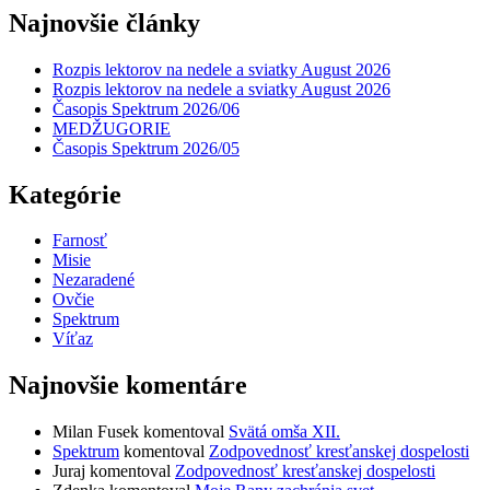
Najnovšie články
Rozpis lektorov na nedele a sviatky August 2026
Rozpis lektorov na nedele a sviatky August 2026
Časopis Spektrum 2026/06
MEDŽUGORIE
Časopis Spektrum 2026/05
Kategórie
Farnosť
Misie
Nezaradené
Ovčie
Spektrum
Víťaz
Najnovšie komentáre
Milan Fusek
komentoval
Svätá omša XII.
Spektrum
komentoval
Zodpovednosť kresťanskej dospelosti
Juraj
komentoval
Zodpovednosť kresťanskej dospelosti