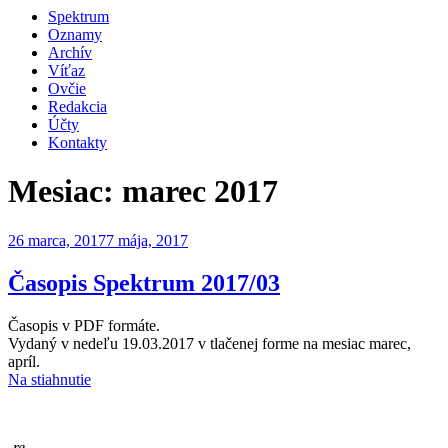
Spektrum
Oznamy
Archív
Víťaz
Ovčie
Redakcia
Účty
Kontakty
Mesiac:
marec 2017
Publikované
26 marca, 2017
7 mája, 2017
Časopis Spektrum 2017/03
Časopis v PDF formáte.
Vydaný v nedeľu 19.03.2017 v tlačenej forme na mesiac marec,
apríl.
Na stiahnutie
-re-