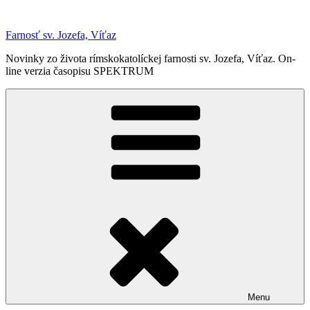
Prejsť
na
Farnosť sv. Jozefa, Víťaz
obsah
Novinky zo života rímskokatolíckej farnosti sv. Jozefa, Víťaz. On-
line verzia časopisu SPEKTRUM
Menu