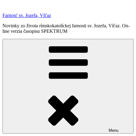
Prejsť
na
Farnosť sv. Jozefa, Víťaz
obsah
Novinky zo života rímskokatolíckej farnosti sv. Jozefa, Víťaz. On-
line verzia časopisu SPEKTRUM
Menu