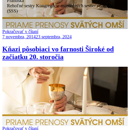
Františka
Rehoľné sestry Kongregácie milosrdných sestier sv. Kríža
(SSS)
„Duchovné
Pokračovať v čítaní
Publikované
povolania
7 novembra, 2014
23 septembra, 2024
z
farnosti
Kňazi pôsobiaci vo farnosti Široké od
Víťaz“
začiatku 20. storočia
„Kňazi
Pokračovať v čítaní