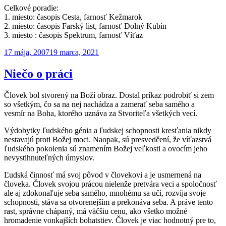
Celkové poradie:
1. miesto: časopis Cesta, farnosť Kežmarok
2. miesto: časopis Farský list, farnosť Dolný Kubín
3. miesto : časopis Spektrum, farnosť Víťaz
Publikované
17 mája, 2007
19 marca, 2021
Niečo o práci
Človek bol stvorený na Boží obraz. Dostal príkaz podrobiť si zem
so všetkým, čo sa na nej nachádza a zamerať seba samého a
vesmír na Boha, ktorého uznáva za Stvoriteľa všetkých vecí.
Výdobytky ľudského génia a ľudskej schopnosti kresťania nikdy
nestavajú proti Božej moci. Naopak, sú presvedčení, že víťazstvá
ľudského pokolenia sú znamením Božej veľkosti a ovocím jeho
nevystihnuteľných úmyslov.
Ľudská činnosť má svoj pôvod v človekovi a je usmernená na
človeka. Človek svojou prácou nielenže pretvára veci a spoločnosť
ale aj zdokonaľuje seba samého, mnohému sa učí, rozvíja svoje
schopnosti, stáva sa otvorenejším a prekonáva seba. A práve tento
rast, správne chápaný, má väčšiu cenu, ako všetko možné
hromadenie vonkajších bohatstiev. Človek je viac hodnotný pre to,