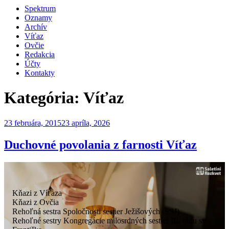
Spektrum
Oznamy
Archív
Víťaz
Ovčie
Redakcia
Účty
Kontakty
Kategória:
Víťaz
Publikované
23 februára, 2015
23 apríla, 2026
Duchovné povolania z farnosti Víťaz
Kňazi z Víťaza
Kňazi z Ovčia
Rehoľná sestra Spoločnosti sestier Ježišových (SSJ)
Rehoľné sestry Kongregácie milosrdných sestier III. rádu sv.