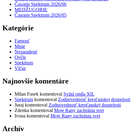
Časopis Spektrum 2026/06
MEDŽUGORIE
Časopis Spektrum 2026/05
Kategórie
Farnosť
Misie
Nezaradené
Ovčie
Spektrum
Víťaz
Najnovšie komentáre
Milan Fusek
komentoval
Svätá omša XII.
Spektrum
komentoval
Zodpovednosť kresťanskej dospelosti
Juraj
komentoval
Zodpovednosť kresťanskej dospelosti
Zdenka
komentoval
Moje Rany zachránia svet
Ivona
komentoval
Moje Rany zachránia svet
Archív