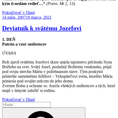
kým ti nedám vedieť…“
(Porov. Mt 2, 13).
„Sv.
Pokračovať v čítaní
Publikované
Jozef“
14 mája, 2007
19 marca, 2021
Deviatnik k svätému Jozefovi
1. DEŇ
Patrón a vzor snúbencov
ÚVAHA
Boh zjavil svätému Jozefovi skrze anjela tajomstvo príchodu Syna
Božieho na svet. Svätý Jozef, poslušný Božiemu vnuknutiu, prijal
pod svoju strechu Máriu v požehnanom stave. Tým poskytol
prístrešie samotnému Ježišovi – Vykupiteľovi sveta, ktorého Mária
priniesla pod svojím srdcom do jeho domu.
Zverme Bohu a ochrane sv. Jozefa všetkých snúbencov a tých, ktorí
majú v úmysle založiť si rodinu.
„Deviatnik
Pokračovať v čítaní
Hľadať:
k
svätému
Vyhľadávanie
Jozefovi“