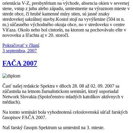
orientácia V-Z, presbytérium na východe, absencia okien v severnej
stene, vstup z juhu alebo západu, umiestnenie na výraznom mieste v
strede obce, či hrubé kamenné múry stien, sú jasné znaky
stredovekej sakrálnej stavby.Kostol stojí na vyvýšenine (504 m n.
m.) súčasného východného okraja obce, no v stredoveku v centre
Víťaza. Okolo neho bol cintorín, na ktorom sa pochovávalo ešte v
novoveku a šľachta aj v 20. storočí.
„Kostol
Pokračovať v čítaní
Publikované
sv.Ondreja
3 septembra, 2007
apoštola,
História“
FAČA 2007
Časť našej redakcie Spektra v dňoch 28. 08 až 02. 09. 2007 sa
zúčastnila na letnom žurnalistickom seminári, ktorý usporiadal
Network Slovakia (Spoločenstvo mladých katolíkov aktívnych v
médiach).
Na tomto seminári bola vyhodnotená celoslovenská súťaž farských
časopisov FAČA 2007.
Naš farský časopis Spektrum sa umiestnil na 3. mieste.