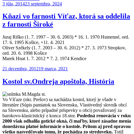
Publikované
pôsobiaci
3 júla, 2014
23 septembra, 2024
vo
farnosti
Kňazi vo farnosti Víťaz, ktorá sa oddelila
Široké
z farnosti Široké
od
začiatku
20.
Juraj Riško (1. 7. 1997 – 30. 6. 2003) * 16. 1. 1970 Humenné, ord.
storočia“
17. 6. 1995 Košice, +11. 4. 2021
Oliver Székely (1. 7. 2003 – 30. 6. 2012) * 27. 3. 1973 Stropkov,
ord. 20. 6. 1998 Košice
Marek Hnat 1. 7. 2012 * 7. 2. 1974 Kendice
Publikované
21 decembra, 2012
19 marca, 2021
Kostol sv.Ondreja apoštola, História
Vo Víťaze (okr. Prešov) sa nachádza kostol, ktorý je všade v
literatúre (Súpis pamiatok na Slovensku, Vlastivedný slovník obcí
na Slovensku, alebo prípadné príspevky o obci) považovaný za
barokovo-klasicistický z konca 18.stor.
Posledná renovácia v roku
2000 však odhalila gotické okná, či maľby, ktoré zásadne menia
donedávna platné informácie o kostole. Pritom aj pred opravou
všetko nasvedčovalo tomu, že pochádza zo stredoveku.
Totiž