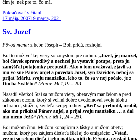
čím je, než pre to, čo má.
„Niečo
Pokračovať v čítaní
Publikované
o
17 mája, 2007
19 marca, 2021
práci“
Sv. Jozef
Pôvod mena:
z hebr. Jóseph – Boh pridá, rozhojní
Bol to muž veľkej viery so zmyslom pre rodinu:
„Jozef, jej manžel,
bol človek spravodlivý a nechcel ju vystaviť potupe, preto ju
zamýšľal potajomky prepustiť. Ako o tom uvažoval, zjavil sa
mu vo sne Pánov anjel a povedal: Jozef, syn Dávidov, neboj sa
prijať Máriu, svoju manželku, lebo to, čo sa v nej počalo, je z
Ducha Svätého“
(Porov. Mt 1,19 – 20).
Nasadil všetko! Stal sa mužom viery, obetavým manželom a pred
zákonom otcom, ktorý si veľmi dobre uvedomoval svoju úlohu
ochrancu, strážcu, živiteľa svojej rodiny:
„Keď sa prebudil, urobil,
ako mu prikázal Pánov anjel, a prijal svoju manželku … a dal
mu meno Ježiš“
(Porov. Mt 1, 24 – 25).
Bol mužom činu. Mužom konajúcim z lásky a mužom obety;
mužom, ktorý pre záujem dieťaťa išiel aj do emigrácie:
„Vstaň,
vezmi so sebou dieťa i jeho matku, ujdi do Egypta a zostaň tam,