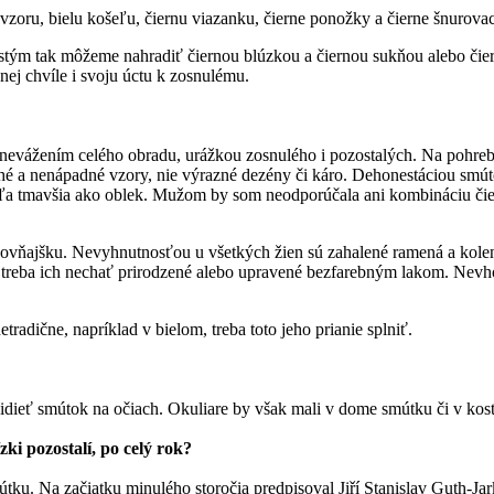
 vzoru, bielu košeľu, čiernu viazanku, čierne ponožky a čierne šnurova
kostým tak môžeme nahradiť čiernou blúzkou a čiernou sukňou alebo či
nej chvíle i svoju úctu k zosnulému.
znevážením celého obradu, urážkou zosnulého i pozostalých. Na pohrebe 
 a nenápadné vzory, nie výrazné dezény či káro. Dehonestáciou smútočn
eľa tmavšia ako oblek. Mužom by som neodporúčala ani kombináciu čie
e zovňajšku. Nevyhnutnosťou u všetkých žien sú zahalené ramená a kole
 treba ich nechať prirodzené alebo upravené bezfarebným lakom. Nevh
tradične, napríklad v bielom, treba toto jeho prianie splniť.
 vidieť smútok na očiach. Okuliare by však mali v dome smútku či v ko
ki pozostalí, po celý rok?
ku. Na začiatku minulého storočia predpisoval Jiří Stanislav Guth-Ja