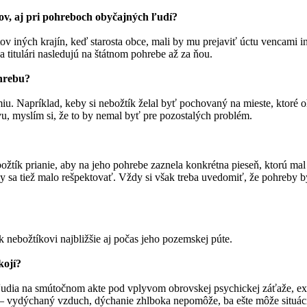
kov, aj pri pohreboch obyčajných ľudí?
v iných krajín, keď starosta obce, mali by mu prejaviť úctu vencami in
a titulári nasledujú na štátnom pohrebe až za ňou.
ohrebu?
u. Napríklad, keby si nebožtík želal byť pochovaný na mieste, ktoré o
vu, myslím si, že to by nemal byť pre pozostalých problém.
ožtík prianie, aby na jeho pohrebe zaznela konkrétna pieseň, ktorú mal 
by sa tiež malo rešpektovať. Vždy si však treba uvedomiť, že pohreby by
k nebožtíkovi najbližšie aj počas jeho pozemskej púte.
kojí?
 ľudia na smútočnom akte pod vplyvom obrovskej psychickej záťaže, exi
iu – vydýchaný vzduch, dýchanie zhlboka nepomôže, ba ešte môže situác