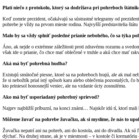
Platí niečo z protokolu, ktorý sa dodržiava pri pohreboch štátni
Keď zomrie prezident, očakávajú sa sústrastné telegramy od prezidento
pohrebe je vždy na prvom mieste rodina. Najvyšší predstavitelia štátu 
Malo by sa vždy splniť posledné prianie nebohého, čo sa týka p
Áno, ak nejde o extrémne záležitosti proti zdravému rozumu a svedomi
však ide o prianie, čo chce mať oblečené v truhle a akú chce mať rak
Aká má byť pohrebná hudba?
Existujú smútočné piesne, ktoré sa na pohreboch hrajú, ale ak mal neb
že si nebožtík prial istý spôsob karu alebo oblečenia pozostalých, čo 
kto priniesol honosnejší veniec, ale na vzdanie úcty zosnulému.
Ako má byť usporiadaný pohrebný sprievod?
Najprv najbližší príbuzní, na konci známi… Najskôr idú tí, ktorí mali 
Môžeme žuvať na pohrebe žuvačku, ak si myslíme, že nás to upo
Žuvačka nepatrí ani na pohreb, ani do kostola, ani do divadla. Ak sú
dýchať. Na druhej strane, ak je v miestnosti – v kostole či krematór