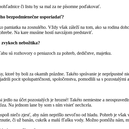
pohľadnice či listu by sa mal za ne písomne poďakovať.
hého bezpodmienečne usporiadať?
ako pamiatka na zosnulého. Vždy však záleží na tom, ako sa rodina doh
pohrebe. Na kare musíme hostí navzájom predstaviť.
o zvykoch nebožtíka?
Tabu sú rozhovory o peniazoch za pohreb, dedičstve, majetku.
, ktoré by boli za okamih prázdne. Takéto správanie je neprípustné nie
adrili pocit spolupatričnosti, spoločenstva, pomodlili sa s pozostalými a
ť si jedlo na účet pozostalých je hrozné! Takéto nemiestne a neosprave
póza. Na jednom lane by som s ním visieť nechcela.
aspoň niečo zjesť, aby nám neprišlo nevoľno od hladu. Pohreb je však 
ryznutie, či už banán, cukrík a malú fľašku vody. Možno pomôžu nám