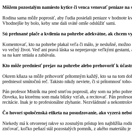
Môžem pozostalým namiesto kytice či venca venovať peniaze na 
Rodina sama môže poprosiť, aby ľudia posielali peniaze v hodnote kve
Vhodnejšie by bolo, keby sme dali sväté omše odslúžiť sami.
Sú prehnané plače a kvílenia na pohrebe adekvátne, ak chcem vy
Komentovať, kto na pohrebe plakal veľa či málo, je neslušné, možno po
vo večný život. Veď ani pravá láska sa neprejavuje veľkými gestami, 
sa na kare smiala a zabávala.
Kto môže predniesť prejav na pohrebe alebo prehovoriť k úča
Okrem kňaza sa môže prihovoriť prítomným každý, kto sa na tom doh
predniesol smútočnú reč. Takisto nikdy neviete, či si prítomnosť toho-
Pán profesor Mistrík ma pred smrťou poprosil, aby som na jeho pohreb
človeka, ku ktorému som mala blízky vzťah, a recitovať. Pán profesor
recitácie. Inak je to profesionálne zlyhanie. Nezvládnuté a nekontro
Čo hovorí spoločenská etiketa na posudzovanie, ako vyzerá neb
Niekedy má k otvorenej rakve so zosnulým prístup len najbližšia ro
zisťovať, koľko peňazí stál pozostalých pomník, z akého materiálu je