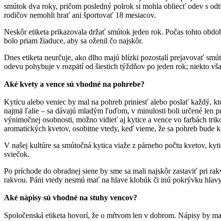
smútok dva roky, pričom posledný polrok si mohla obliecť odev s odti
rodičov nemohli hrať ani športovať 18 mesiacov.
Neskôr etiketa prikazovala držať smútok jeden rok. Počas tohto obdobi
bolo priam žiaduce, aby sa oženil čo najskôr.
Dnes etiketa neurčuje, ako dlho majú blízki pozostalí prejavovať smú
odevu pohybuje v rozpätí od šiestich týždňov po jeden rok; niekto vš
Aké kvety a vence sú vhodné na pohrebe?
Kyticu alebo veniec by mal na pohreb priniesť alebo poslať každý, kt
najmä ľalie – sa dávajú mladým ľuďom, v minulosti boli určené len p
výnimočnej osobnosti, možno vidieť aj kytice a vence vo farbách tri
aromatických kvetov, osobitne vtedy, keď vieme, že sa pohreb bude 
V našej kultúre sa smútočná kytica viaže z párneho počtu kvetov, kyti
sviečok.
Po príchode do obradnej siene by sme sa mali najskôr zastaviť pri r
rakvou. Páni vtedy nesmú mať na hlave klobúk či inú pokrývku hlavy
Aké nápisy sú vhodné na stuhy vencov?
Spoločenská etiketa hovorí, že o mŕtvom len v dobrom. Nápisy by m