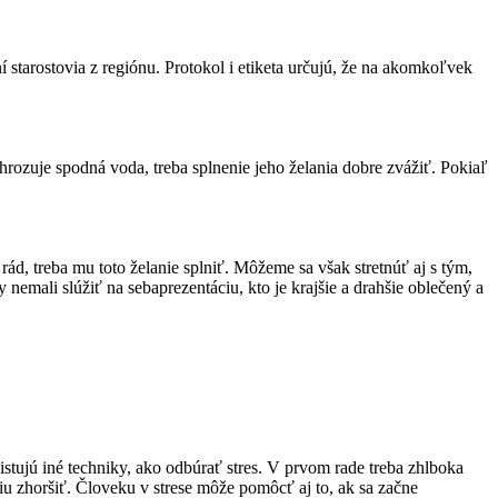
í starostovia z regiónu. Protokol i etiketa určujú, že na akomkoľvek
hrozuje spodná voda, treba splnenie jeho želania dobre zvážiť. Pokiaľ
rád, treba mu toto želanie splniť. Môžeme sa však stretnúť aj s tým,
 nemali slúžiť na sebaprezentáciu, kto je krajšie a drahšie oblečený a
stujú iné techniky, ako odbúrať stres. V prvom rade treba zhlboka
iu zhoršiť. Človeku v strese môže pomôcť aj to, ak sa začne