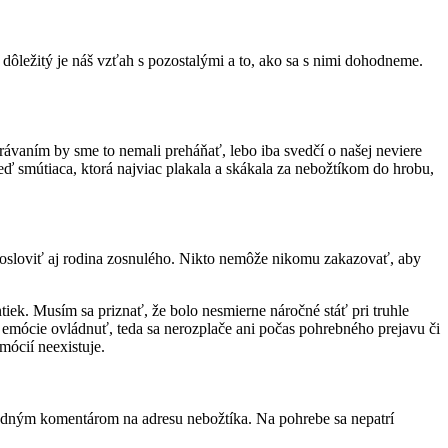
dôležitý je náš vzťah s pozostalými a to, ako sa s nimi dohodneme.
právaním by sme to nemali preháňať, lebo iba svedčí o našej neviere
eď smútiaca, ktorá najviac plakala a skákala za nebožtíkom do hrobu,
osloviť aj rodina zosnulého. Nikto nemôže nikomu zakazovať, aby
iek. Musím sa priznať, že bolo nesmierne náročné stáť pri truhle
e emócie ovládnuť, teda sa nerozplače ani počas pohrebného prejavu či
mócií neexistuje.
hodným komentárom na adresu nebožtíka. Na pohrebe sa nepatrí