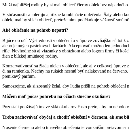
Muži najbližšej rodiny by si mali obliecť čierny oblek bez nápadného
V súčasnosti sa tolerujú aj rôzne kombinácie oblečenia. Šaty alebo 
oblek, mal by si ich obliecť, pretože nimi podčiarkuje vážnosť smútoč
Aké oblečenie na pohreb nepatrí?
Bijúce do očí. Výstrednosti v oblečení a v úprave zovňajšku sú totiž 
alebo jemných pastelových farbách. Akceptovať možno len jednoduché
rifle. Nevhodné sú aj viazanky s obrázkom alebo logom firmy či koš
žien z blízkej smútiacej rodiny.
Konzervatívnosť sa žiada nielen v oblečení, ale aj v celkovej úprav
či na ramienka. Nechty na rukách nesmú byť nalakované na červeno,
prenikavý parfum.
Samozrejme, ak si zosnulý želal, aby ľudia prišli na pohreb oblečení ne
Môžem mať počas pohrebu na očiach slnečné okuliare?
Pozostalí používajú tmavé sklá okuliarov často preto, aby im nebolo
Treba zachovávať obyčaj a chodiť oblečení v čiernom, ak sme blíz
Nosenie čierneho alebo tmavého oblečenia je vonkajším prejavom smút