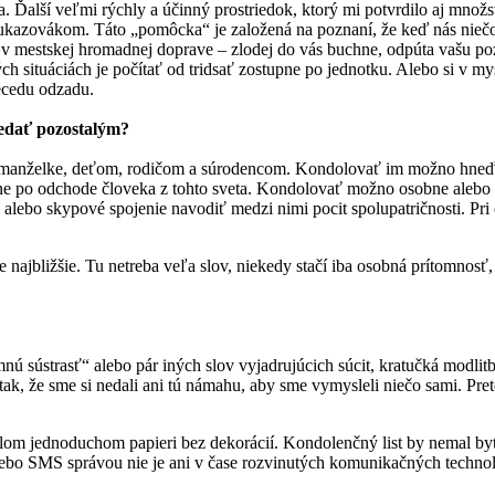
ca. Ďalší veľmi rýchly a účinný prostriedok, ktorý mi potvrdilo aj množ
ukazovákom. Táto „pomôcka“ je založená na poznaní, že keď nás niečo b
ie v mestskej hromadnej doprave – zlodej do vás buchne, odpúta vašu p
 situáciách je počítať od tridsať zostupne po jednotku. Alebo si v m
ecedu odzadu.
vedať pozostalým?
ovi/manželke, deťom, rodičom a súrodencom. Kondolovať im možno hneď
dne po odchode človeka z tohto sveta. Kondolovať možno osobne alebo p
ké alebo skypové spojenie navodiť medzi nimi pocit spolupatričnosti. Pr
e najbližšie. Tu netreba veľa slov, niekedy stačí iba osobná prítomnosť
mnú sústrasť“ alebo pár iných slov vyjadrujúcich súcit, kratučká modlitb
 tak, že sme si nedali ani tú námahu, aby sme vymysleli niečo sami. Pr
lom jednoduchom papieri bez dekorácií. Kondolenčný list by nemal byť
alebo SMS správou nie je ani v čase rozvinutých komunikačných technoló