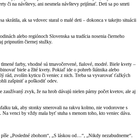
ty či na návštevy, ani nesmela návštevy prijímať. Deti sa po smrti
skrátila, ak sa vdovec staral o malé deti – dokonca v takejto situácii
rodinách alebo regiónoch Slovenska sa tradícia nosenia čierneho
j pripnutím čiernej stužky.
 tlmené farby, vhodné sú tmavočervené, fialové, modré. Biele kvety –
ovať biele a žlté kvety. Pokiaľ ide o pohreb štátnika alebo
ý rád, zvolím kyticu či veniec z nich. Treba sa vyvarovať ťažkých
hli zašpiniť a poškodiť odev.
je zaužívaný zvyk, že na hrob dávajú nielen párny počet kvetov, ale aj
falku tak, aby stonky smerovali na rakvu kolmo, nie vodorovne s
e. Na venci by vždy mala byť stuha s menom toho, kto veniec dáva.
uhy píše „Posledné zbohom“, „S láskou od…“, „Nikdy nezabudneme“.