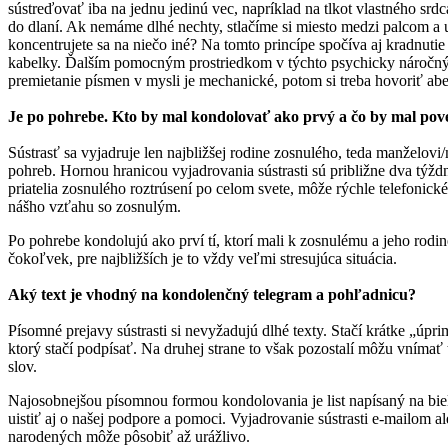
sústreďovať iba na jednu jedinú vec, napríklad na tlkot vlastného srd
do dlaní. Ak nemáme dlhé nechty, stlačíme si miesto medzi palcom a 
koncentrujete sa na niečo iné? Na tomto princípe spočíva aj kradnut
kabelky. Ďalším pomocným prostriedkom v týchto psychicky náročných
premietanie písmen v mysli je mechanické, potom si treba hovoriť ab
Je po pohrebe. Kto by mal kondolovať ako prvý a čo by mal po
Sústrasť sa vyjadruje len najbližšej rodine zosnulého, teda manžel
pohreb. Hornou hranicou vyjadrovania sústrasti sú približne dva týž
priatelia zosnulého roztrúsení po celom svete, môže rýchle telefonic
nášho vzťahu so zosnulým.
Po pohrebe kondolujú ako prví tí, ktorí mali k zosnulému a jeho rodin
čokoľvek, pre najbližších je to vždy veľmi stresujúca situácia.
Aký text je vhodný na kondolenčný telegram a pohľadnicu?
Písomné prejavy sústrasti si nevyžadujú dlhé texty. Stačí krátke „úpri
ktorý stačí podpísať. Na druhej strane to však pozostalí môžu vnímať
slov.
Najosobnejšou písomnou formou kondolovania je list napísaný na bie
uistiť aj o našej podpore a pomoci. Vyjadrovanie sústrasti e-mailom 
narodených môže pôsobiť až urážlivo.