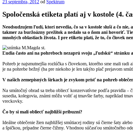
Publikované
23 septembra, 2012
od
Spektrum
Spoločenská etiketa platí aj v kostole (4. ča
Neodsudzujem ľudí, ktorí nevedia, čo sa v kostole sluší a čo ni
takmer za buržoázny prežitok a nedalo sa o ňom ani hovoriť. Ti
mnohých oblastiach života. I pre etiketu platí, že to, čo človek
Ľudia často ani na pohreboch nezaprú svoju „ľudskú“ stránku a 
Pohreb je najsmutnejšia rozlúčka s človekom, ktorého sme mali radi a
je na pohrebe bežný (ba pre niekoho je len takýto plač prejavom smútku
V našich zemepisných šírkach je zvykom prísť na pohreb oblečen
Na smútočný obrad sa treba obliecť konzervatívne podľa pravidla – čím
susedia, kolegovia, známi môžu voliť aj tmavšie farby, napríklad t
vreckovky.
Čo by si mali obliecť najbližší príbuzní?
Ideálne oblečenie žien najbližšej smútiacej rodiny sú čierne šaty ale
a špičkou, prípadne čierne čižmy. Vhodnou súčasťou smútočného odev