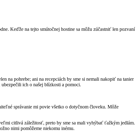
odne. Keďže na tejto smútočnej hostine sa môžu zúčastniť len pozvaní
len na pohrebe; ani na recepciách by sme si nemali nakopiť na tanier
 ubezpečili ich o našej blízkosti a pomoci.
dlniteľné správanie mi povie všetko o dotyčnom človeku. Môže
veľmi citlivá záležitosť, preto by sme sa mali vyhýbať ťažkým jedlám.
, možno nimi pomôžeme niekomu inému.