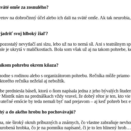
sväté omše za zosnulého?
tov na dobročinný účel alebo ich dali na sväté omše. Ak tak neurobia, 
jadriť svoj hlboký žiaľ?
zostalý nevytlačí ani slzu, lebo už na to nemá síl. Ani s teatrálnym s
ale je ukrytá v maličkostiach. Bola som však už aj na takom pohrebe, k
stníkom pohrebu okrem kňaza?
odne s rodinou alebo s organizátorom pohrebu. Rečníka môže priamo 
ktorého rečníka neželal aj nebožtík.
e predniesla báseň, ktorú o ňom napísala jedna z jeho bývalých študent
 Mistrík nám na prednáškach vždy vravel, že dobrý rétor je ten, kto vi
lovateľné emócie by teda nemali byť nad prejavom – aj keď pohreb bez e
ohý a do akého hrobu ho pochovávajú?
dina, nie široký okruh príbuzných a známych, čo vlastne zabraňuje nev
 urobená hrobka, čo je na pomníku napísané, či je to len hlinený hrob…