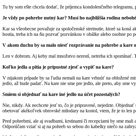
Tu by som ešte chcela dodať, že príjemca kondolenčného telegramu, 
Je vždy po pohrebe nutný kar? Musí ho najbližšia rodina nebo
Kar sa všeobecne považuje za spoločenské stretnutie, ktoré sa koná 
hostia, treba ich na ňu pozvať pozvánkou v obálke alebo osobne po 
V akom duchu by sa malo niesť rozprávanie na pohrebe a kare 
Len v dobrom. Aj keby mal množstvo nerestí, netreba ich spomínať. 
Koľko jedla a pitia je prípustné zjesť a vypiť na kare?
V nijakom prípade by sa ľudia nemali na kare vrhnúť na obložené misy
jedlo, až bude padať. Na kare nie sme pre jedlo, ale preto, aby sme vyj
Smiem si objednať na kare iné jedlo na účet pozostalých?
Nie, nikdy. Ak nechcete jesť to, čo je pripravené, nejedzte. Objedna
obetovať akékoľvek obrovské milodary na kostol, viem, že je to len 
Pred pohrebmi, ale aj svadbami, krstinami či recepciami by sme mali 
Odporúčam vziať si aj na pohreb so sebou do kabelky niečo na zah