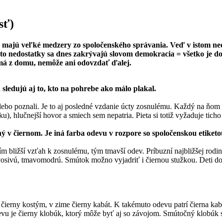
sť)
e, a majú veľké medzery zo spoločenského správania. Veď v istom 
eto nedostatky sa dnes zakrývajú slovom demokracia = všetko je d
 nemá z domu, nemôže ani odovzdať ďalej.
sledujú aj to, kto na pohrebe ako málo plakal.
lebo poznali. Je to aj posledné vzdanie úcty zosnulému. Každý na ňom p
), hlučnejší hovor a smiech sem nepatria. Pieta si totiž vyžaduje ticho 
ý v čiernom. Je iná farba odevu v rozpore so spoločenskou etiket
 bližší vzťah k zosnulému, tým tmavší odev. Príbuzní najbližšej rodiny 
mavosivú, tmavomodrú. Smútok možno vyjadriť i čiernou stužkou. Deti 
bo čierny kostým, v zime čierny kabát. K takémuto odevu patrí čierna k
u je čierny klobúk, ktorý môže byť aj so závojom. Smútočný klobúk s