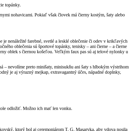
cie topánky.
ernymi nohavicami. Pokiaľ však človek má čierny kostým, šaty alebo
je nenáležité farebné, svetlé a lesklé oblečenie či odev v krikľavých
ého oblečenia sú športové topánky, tenisky – ani čierne – a čierne
rny oblek s čiernou košeľou. Veľkým faux pas sú aj telové nylonky u
ná – nevolíme preto minišaty, minisukňu ani šaty s hlbokým výstrihom
odný je aj výrazný mejkap, extravagantný účes, nápadné doplnky,
stole odložiť. Možno ich mať len vonku.
rkovský, ktorý bol aj ceremoniárom T. G. Masaryka, aby vdova nosila