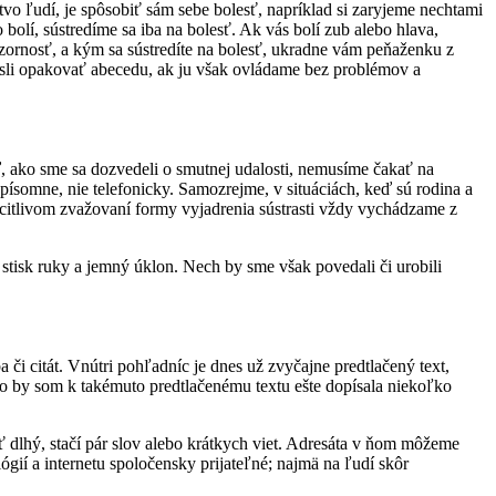
stvo ľudí, je spôsobiť sám sebe bolesť, napríklad si zaryjeme nechtami
olí, sústredíme sa iba na bolesť. Ak vás bolí zub alebo hlava,
ozornosť, a kým sa sústredíte na bolesť, ukradne vám peňaženku z
ysli opakovať abecedu, ak ju však ovládame bez problémov a
, ako sme sa dozvedeli o smutnej udalosti, nemusíme čakať na
ísomne, nie telefonicky. Samozrejme, v situáciách, keď sú rodina a
i citlivom zvažovaní formy vyjadrenia sústrasti vždy vychádzame z
, stisk ruky a jemný úklon. Nech by sme však povedali či urobili
a či citát. Vnútri pohľadníc je dnes už zvyčajne predtlačený text,
eto by som k takémuto predtlačenému textu ešte dopísala niekoľko
 dlhý, stačí pár slov alebo krátkych viet. Adresáta v ňom môžeme
gií a internetu spoločensky prijateľné; najmä na ľudí skôr