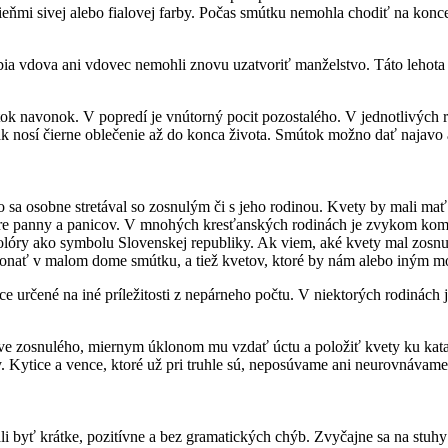
eňmi sivej alebo fialovej farby. Počas smútku nemohla chodiť na koncer
a vdova ani vdovec nemohli znovu uzatvoriť manželstvo. Táto lehota sa 
tok navonok. V popredí je vnútorný pocit pozostalého. V jednotlivých 
ak nosí čierne oblečenie až do konca života. Smútok možno dať najavo a
o sa osobne stretával so zosnulým či s jeho rodinou. Kvety by mali mať
re panny a panicov. V mnohých kresťanských rodinách je zvykom kombin
kolóry ako symbolu Slovenskej republiky. Ak viem, aké kvety mal zosnul
konať v malom dome smútku, a tiež kvetov, ktoré by nám alebo iným mo
ce určené na iné príležitosti z nepárneho počtu. V niektorých rodinách 
akve zosnulého, miernym úklonom mu vzdať úctu a položiť kvety ku kata
. Kytice a vence, ktoré už pri truhle sú, neposúvame ani neurovnávam
ali byť krátke, pozitívne a bez gramatických chýb. Zvyčajne sa na st