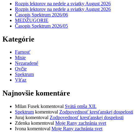
Rozpis lektorov na nedele a sviatky August 2026
Rozpis lektorov na nedele a sviatky August 2026
Časopis Spektrum 2026/06
MEDŽUGORIE
Časopis Spektrum 2026/05
Kategórie
Farnosť
Misie
Nezaradené
Ovčie
Spektrum
Víťaz
Najnovšie komentáre
Milan Fusek
komentoval
Svätá omša XII.
Spektrum
komentoval
Zodpovednosť kresťanskej dospelosti
Juraj
komentoval
Zodpovednosť kresťanskej dospelosti
Zdenka
komentoval
Moje Rany zachránia svet
Ivona
komentoval
Moje Rany zachránia svet