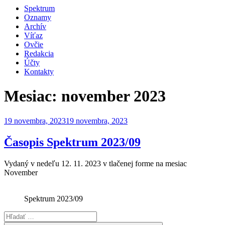
Spektrum
Oznamy
Archív
Víťaz
Ovčie
Redakcia
Účty
Kontakty
Mesiac:
november 2023
Publikované
19 novembra, 2023
19 novembra, 2023
Časopis Spektrum 2023/09
Vydaný v nedeľu 12. 11. 2023 v tlačenej forme na mesiac
November
Spektrum 2023/09
Hľadať: