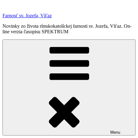
Prejsť
na
Farnosť sv. Jozefa, Víťaz
obsah
Novinky zo života rímskokatolíckej farnosti sv. Jozefa, Víťaz. On-
line verzia časopisu SPEKTRUM
Menu