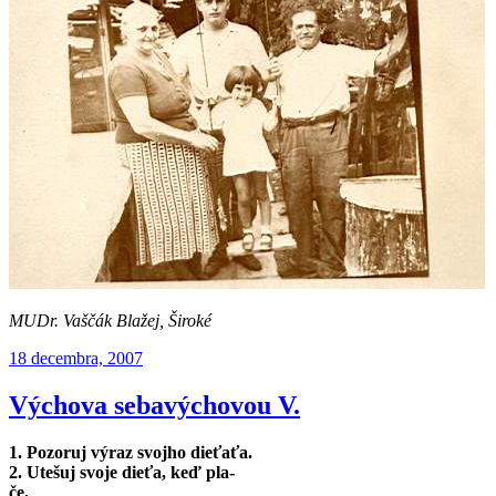
MUDr. Vaščák Blažej, Široké
Publikované
18 decembra, 2007
Výchova sebavýchovou V.
1. Pozoruj výraz svojho dieťaťa.
2. Utešuj svoje dieťa, keď pla-
če.