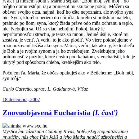
A ak i ja môžem spolu s Máriou šepkať: „Boh môj, syn môj“, do
môjho domu vstúpil raj a priniesol mi skutočne pokoj. Môžem sa
obávať svojho otca, najmä, keď ho ešte nepoznám, ale svojho syna
nie. Syna, ktorého beriem do náručia, ktorého si pritískam na telo,
prahnúc po ňom, syna, ktorý žiada práve odo mňa ochranu a teplo,
nie. Nebojím sa. Už sa viac nebojím. Pokoj, ktorý je
neprítomnosťou strachu, je teraz so mnou. Jediné úsilie, ktoré mi
zostáva, je veriť. A veriť, to je ako plodiť. Vo viere pokračujeme v
rozmnožovaní Ježiša ako syna. Mária, verím, tak ako ty, že to dieťa
je Boh a je tvojím synom a ja ho zvelebujem. Zvelebujem jeho
prítomnosť v puzdre, ktoré nosím pod kabátom, v eucharistii, kde je
ukrytý pod spôsobom chleba, krehkejším ako telo.
Počujem ťa, Mária, že občas opakuješ ako v Betleheme: „Boh môj,
syn môj.“
Carlo Carretto, sprac. L. Galdunová, Víťaz
Publikované
18 decembra, 2007
Znovuobjavená Eucharistia
(I. časť)
Mystickými zážitkami Cataliny Rivas, bolívijskej stigmatizovanej
mystičky, nás chce Pán Ježiš a jeho Matka naučiť užitočnejšej a