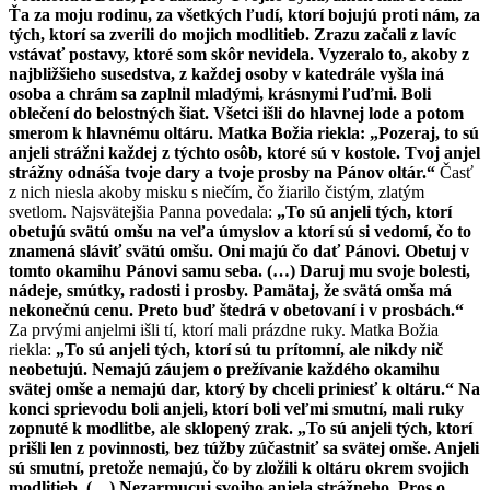
Ťa za moju rodinu, za všetkých ľudí, ktorí bojujú proti nám, za
tých, ktorí sa zverili do mojich modlitieb. Zrazu začali z lavíc
vstávať postavy, ktoré som skôr nevidela. Vyzeralo to, akoby z
najbližšieho susedstva, z každej osoby v katedrále vyšla iná
osoba a chrám sa zaplnil mladými, krásnymi ľuďmi. Boli
oblečení do belostných šiat. Všetci išli do hlavnej lode a potom
smerom k hlavnému oltáru. Matka Božia riekla: „Pozeraj, to sú
anjeli strážni každej z týchto osôb, ktoré sú v kostole. Tvoj anjel
strážny odnáša tvoje dary a tvoje prosby na Pánov oltár.“
Časť
z nich niesla akoby misku s niečím, čo žiarilo čistým, zlatým
svetlom. Najsvätejšia Panna povedala:
„To sú anjeli tých, ktorí
obetujú svätú omšu na veľa úmyslov a ktorí sú si vedomí, čo to
znamená sláviť svätú omšu. Oni majú čo dať Pánovi. Obetuj v
tomto okamihu Pánovi samu seba. (…) Daruj mu svoje bolesti,
nádeje, smútky, radosti i prosby. Pamätaj, že svätá omša má
nekonečnú cenu. Preto buď štedrá v obetovaní i v prosbách.“
Za prvými anjelmi išli tí, ktorí mali prázdne ruky. Matka Božia
riekla:
„To sú anjeli tých, ktorí sú tu prítomní, ale nikdy nič
neobetujú. Nemajú záujem o prežívanie každého okamihu
svätej omše a nemajú dar, ktorý by chceli priniesť k oltáru.“ Na
konci sprievodu boli anjeli, ktorí boli veľmi smutní, mali ruky
zopnuté k modlitbe, ale sklopený zrak. „To sú anjeli tých, ktorí
prišli len z povinnosti, bez túžby zúčastniť sa svätej omše. Anjeli
sú smutní, pretože nemajú, čo by zložili k oltáru okrem svojich
modlitieb. (…) Nezarmucuj svojho anjela strážneho. Pros o