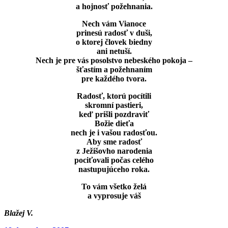
a hojnosť požehnania.
Nech vám Vianoce
prinesú radosť v duši,
o ktorej človek biedny
ani netuší.
Nech je pre vás posolstvo nebeského pokoja –
šťastím a požehnaním
pre každého tvora.
Radosť, ktorú pocítili
skromní pastieri,
keď prišli pozdraviť
Božie dieťa
nech je i vašou radosťou.
Aby sme radosť
z Ježišovho narodenia
pociťovali počas celého
nastupujúceho roka.
To vám všetko želá
a vyprosuje váš
Blažej V.