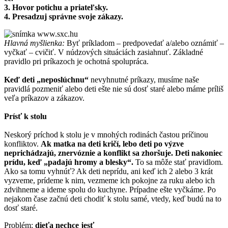
3. Hovor potichu a priateľsky.
4. Presadzuj správne svoje zákazy.
Hlavná myšlienka:
Byť príkladom – predpovedať a/alebo oznámiť –
vyčkať – cvičiť. V núdzových situáciách zasiahnuť. Základné
pravidlo pri príkazoch je ochotná spolupráca.
Keď deti „neposlúchnu“
nevyhnutné príkazy, musíme naše
pravidlá pozmeniť alebo deti ešte nie sú dosť staré alebo máme príliš
veľa príkazov a zákazov.
Prísť k stolu
Neskorý príchod k stolu je v mnohých rodinách častou príčinou
konfliktov.
Ak matka na deti kričí, lebo deti po výzve
neprichádzajú, znervóznie a konflikt sa zhoršuje. Deti nakoniec
prídu, keď „padajú hromy a blesky“.
To sa môže stať pravidlom.
Ako sa tomu vyhnúť? Ak deti neprídu, ani keď ich 2 alebo 3 krát
vyzveme, prídeme k nim, vezmeme ich pokojne za ruku alebo ich
zdvihneme a ideme spolu do kuchyne. Prípadne ešte vyčkáme. Po
nejakom čase začnú deti chodiť k stolu samé, vtedy, keď budú na to
dosť staré.
Problém:
dieťa nechce jesť