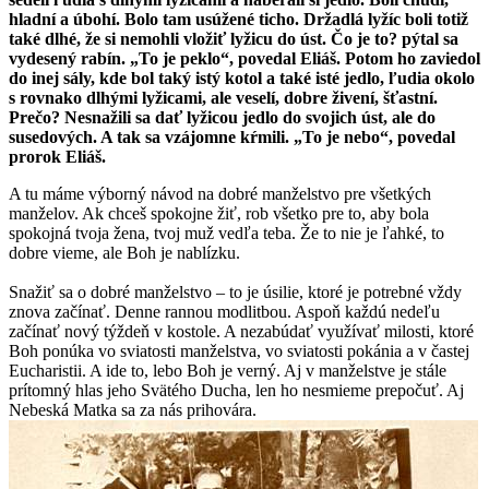
hladní a úbohí. Bolo tam usúžené ticho. Držadlá lyžíc boli totiž
také dlhé, že si nemohli vložiť lyžicu do úst. Čo je to? pýtal sa
vydesený rabín. „To je peklo“, povedal Eliáš. Potom ho zaviedol
do inej sály, kde bol taký istý kotol a také isté jedlo, ľudia okolo
s rovnako dlhými lyžicami, ale veselí, dobre živení, šťastní.
Prečo? Nesnažili sa dať lyžicou jedlo do svojich úst, ale do
susedových. A tak sa vzájomne kŕmili. „To je nebo“, povedal
prorok Eliáš.
A tu máme výborný návod na dobré manželstvo pre všetkých
manželov. Ak chceš spokojne žiť, rob všetko pre to, aby bola
spokojná tvoja žena, tvoj muž vedľa teba. Že to nie je ľahké, to
dobre vieme, ale Boh je nablízku.
Snažiť sa o dobré manželstvo – to je úsilie, ktoré je potrebné vždy
znova začínať. Denne rannou modlitbou. Aspoň každú nedeľu
začínať nový týždeň v kostole. A nezabúdať využívať milosti, ktoré
Boh ponúka vo sviatosti manželstva, vo sviatosti pokánia a v častej
Eucharistii. A ide to, lebo Boh je verný. Aj v manželstve je stále
prítomný hlas jeho Svätého Ducha, len ho nesmieme prepočuť. Aj
Nebeská Matka sa za nás prihovára.