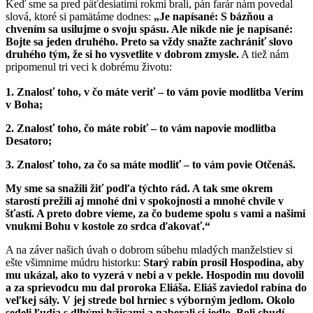
Keď sme sa pred päťdesiatimi rokmi brali, pán farár nám povedal
slová, ktoré si pamätáme dodnes:
„Je napísané: S bázňou a
chvením sa usilujme o svoju spásu. Ale nikde nie je napísané:
Bojte sa jeden druhého. Preto sa vždy snažte zachrániť slovo
druhého tým, že si ho vysvetlite v dobrom zmysle.
A tiež nám
pripomenul tri veci k dobrému životu:
1. Znalosť toho, v čo máte veriť – to vám povie modlitba Verím
v Boha;
2. Znalosť toho, čo máte robiť – to vám napovie modlitba
Desatoro;
3. Znalosť toho, za čo sa máte modliť – to vám povie Otčenáš.
My sme sa snažili žiť podľa týchto rád. A tak sme okrem
starostí prežili aj mnohé dni v spokojnosti a mnohé chvíle v
šťastí. A preto dobre vieme, za čo budeme spolu s vami a našimi
vnukmi Bohu v kostole zo srdca ďakovať.“
A na záver našich úvah o dobrom súbehu mladých manželstiev si
ešte všimnime múdru historku:
Starý rabín prosil Hospodina, aby
mu ukázal, ako to vyzerá v nebi a v pekle. Hospodin mu dovolil
a za sprievodcu mu dal proroka Eliáša. Eliáš zaviedol rabína do
veľkej sály. V jej strede bol hrniec s výborným jedlom. Okolo
sedeli ľudia s dlhými lyžicami a naberali si jedlo. Boli chudí,