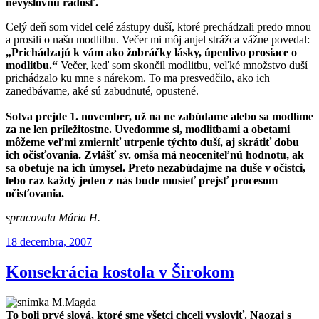
nevýslovnú radosť.
Celý deň som videl celé zástupy duší, ktoré prechádzali predo mnou
a prosili o našu modlitbu. Večer mi môj anjel strážca vážne povedal:
„Prichádzajú k vám ako žobráčky lásky, úpenlivo prosiace o
modlitbu.“
Večer, keď som skončil modlitbu, veľké množstvo duší
prichádzalo ku mne s nárekom. To ma presvedčilo, ako ich
zanedbávame, aké sú zabudnuté, opustené.
Sotva prejde 1. november, už na ne zabúdame alebo sa modlíme
za ne len príležitostne. Uvedomme si, modlitbami a obetami
môžeme veľmi zmierniť utrpenie týchto duší, aj skrátiť dobu
ich očisťovania. Zvlášť sv. omša má neoceniteľnú hodnotu, ak
sa obetuje na ich úmysel. Preto nezabúdajme na duše v očistci,
lebo raz každý jeden z nás bude musieť prejsť procesom
očisťovania.
spracovala Mária H.
Publikované
18 decembra, 2007
Konsekrácia kostola v Širokom
To boli prvé slová, ktoré sme všetci chceli vysloviť. Naozaj s