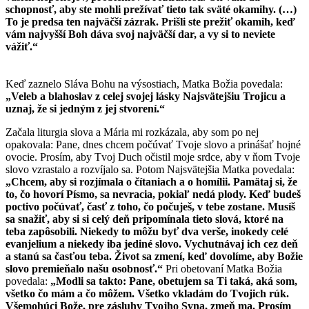
schopnosť, aby ste mohli prežívať tieto tak sväté okamihy. (…)
To je predsa ten najväčší zázrak. Prišli ste prežiť okamih, keď
vám najvyšší Boh dáva svoj najväčší dar, a vy si to neviete
vážiť.“
Keď zaznelo Sláva Bohu na výsostiach, Matka Božia povedala:
„Veleb a blahoslav z celej svojej lásky Najsvätejšiu Trojicu a
uznaj, že si jedným z jej stvorení.“
Začala liturgia slova a Mária mi rozkázala, aby som po nej
opakovala: Pane, dnes chcem počúvať Tvoje slovo a prinášať hojné
ovocie. Prosím, aby Tvoj Duch očistil moje srdce, aby v ňom Tvoje
slovo vzrastalo a rozvíjalo sa. Potom Najsvätejšia Matka povedala:
„Chcem, aby si rozjímala o čítaniach a o homílii. Pamätaj si, že
to, čo hovorí Písmo, sa nevracia, pokiaľ nedá plody. Keď budeš
poctivo počúvať, časť z toho, čo počuješ, v tebe zostane. Musíš
sa snažiť, aby si si celý deň pripomínala tieto slová, ktoré na
teba zapôsobili. Niekedy to môžu byť dva verše, inokedy celé
evanjelium a niekedy iba jediné slovo. Vychutnávaj ich cez deň
a stanú sa časťou teba. Život sa zmení, keď dovolíme, aby Božie
slovo premieňalo našu osobnosť.“
Pri obetovaní Matka Božia
povedala:
„Modli sa takto: Pane, obetujem sa Ti taká, aká som,
všetko čo mám a čo môžem. Všetko vkladám do Tvojich rúk.
Všemohúci Bože, pre zásluhy Tvojho Syna, zmeň ma. Prosím