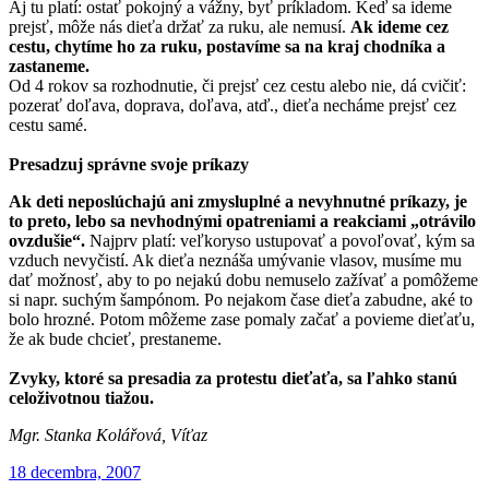
Aj tu platí: ostať pokojný a vážny, byť príkladom. Keď sa ideme
prejsť, môže nás dieťa držať za ruku, ale nemusí.
Ak ideme cez
cestu, chytíme ho za ruku, postavíme sa na kraj chodníka a
zastaneme.
Od 4 rokov sa rozhodnutie, či prejsť cez cestu alebo nie, dá cvičiť:
pozerať doľava, doprava, doľava, atď., dieťa necháme prejsť cez
cestu samé.
Presadzuj správne svoje príkazy
Ak deti neposlúchajú ani zmysluplné a nevyhnutné príkazy, je
to preto, lebo sa nevhodnými opatreniami a reakciami „otrávilo
ovzdušie“.
Najprv platí: veľkoryso ustupovať a povoľovať, kým sa
vzduch nevyčistí. Ak dieťa neznáša umývanie vlasov, musíme mu
dať možnosť, aby to po nejakú dobu nemuselo zažívať a pomôžeme
si napr. suchým šampónom. Po nejakom čase dieťa zabudne, aké to
bolo hrozné. Potom môžeme zase pomaly začať a povieme dieťaťu,
že ak bude chcieť, prestaneme.
Zvyky, ktoré sa presadia za protestu dieťaťa, sa ľahko stanú
celoživotnou tiažou.
Mgr. Stanka Kolářová, Víťaz
Publikované
18 decembra, 2007