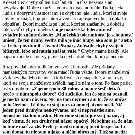
Kdeže! Bez chyby sú len Boží anjeli – a tí sa neženia a ani
nevydávajú. Dobré manželstvo majú dvaja normálni ľudia, teda
ľudia s dobrými vlastnosťami i s chybami, ale ľudia, ktorí si svoje
chyby priznajú, bojujú s nimi a vedia sa aj ospravedlniť a dokážu
odpúšťať. Dobrí manželia sú ľudia, ktorí sú znášanliví a dokážu
tolerovať chyby druhého.
Čo je manželská tolerantnosť
vyjadruje známe úslovie: „Manželská tolerantnosť je schopnosť
uniesť, že ten druhý vedľa mňa je ináč hlúpy ako som ja“ alebo
sa treba povzbudiť slovami Písma: „Znášajte chyby svojich
blížnych, lebo oni musia znášať vaše.“
Chyby máme každý. Ale
najviac mi ide na nervy práve tá chyba druhého, ktorú ja nemám.
Raz povedal kňaz rodinám vo svojej farnosti: „Zlé príklady
manželských rozvratov vidia mladí ľudia všade. Dobré manželstvá
však nevidia, lebo tie nie sú krikľavé, sú nenápadné, a preto vy,
ktorí ste svoje manželstvo zvládli, napíšte nám o tom. Po čase prišiel
list s obsahom:
„Žijeme spolu 38 rokov a máme šesť detí. A
prečo je nám spolu dobre? Od začiatku, len čo sme sa poznali,
je medzi nami dôvera. Nič na tom nezmení ani to, že sa občas
pohašteríme. Tá dôvera stojí na vzájomnej otvorenosti. Nič
jeden pred druhým neskrývame, nič si nepredstierame,
nenosíme žiadnu masku. Hovoríme si pokojne svoj názor, aj
keď vieme, že ten druhý má názor opačný. Nebojíme sa, že nám
to bude mať za zlé. Preto je medzi nami aj pocit bezpečia: tu
som doma, tu nie som nijako a ničím ohrozený. Tiež sa medzi