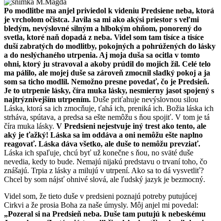
Po modlitbe ma anjel priviedol k videniu Predsiene neba, ktorá
je vrcholom očistca. Javila sa mi ako akýsi priestor s veľmi
bledým, nevýslovné silným a hlbokým ohňom, ponorený do
svetla, ktoré naň dopadá z neba. Videl som tam tisíce a tisíce
duší zabratých do modlitby, pokojných a pohrúžených do lásky
a do neslýchaného utrpenia. Aj moja duša sa ocitla v tomto
ohni, ktorý ju stravoval a akoby prúdil do mojich žíl. Celé telo
ma pálilo, ale mojej duše sa zároveň zmocnil sladký pokoj a ja
som sa ticho modlil. Nemožno presne povedať, čo je Predsieň.
Je to utrpenie lásky, číra muka lásky, nesmierny jasot spojený s
najtrýznivejším utrpením.
Duše priťahuje nevýslovnou silou
Láska, ktorá sa ich zmocňuje, ťahá ich, preniká ich. Božia láska ich
strháva, spútava, a predsa sa ešte nemôžu s ňou spojiť. V tom je tá
číra muka lásky.
V Predsieni nejestvuje iný trest ako tento, ale
aký je ťažký! Láska sa im oddáva a oni nemôžu ešte naplno
reagovať. Láska dáva všetko, ale duše to nemôžu prevziať.
Láska ich spaľuje, chcú byť už konečne s ňou, no sväté duše
nevedia, kedy to bude. Nemajú nijakú predstavu o trvaní toho, čo
znášajú. Trpia z lásky a milujú v utrpení. Ako sa to dá vysvetliť?
Chcel by som nájsť ohnivé slová, ale ľudský jazyk je bezmocný.
Videl som, že tieto duše v predsieni poznajú potreby putujúcej
Cirkvi a že prosia Boha za naše úmysly. Môj anjel mi povedal:
„Pozeral si na Predsieň neba. Duše tam putujú k nebeskému