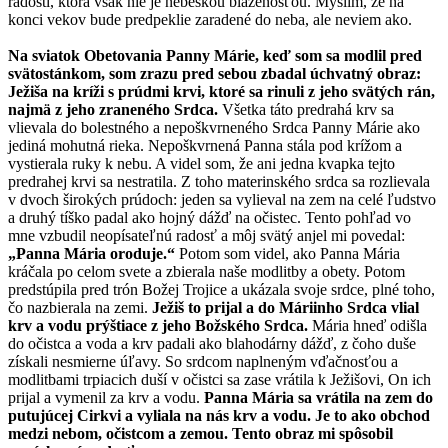
radosti, ktorá však nie je nebeskou blaženosťou. Myslím, že na
konci vekov bude predpeklie zaradené do neba, ale neviem ako.
Na sviatok Obetovania Panny Márie, keď som sa modlil pred
svätostánkom, som zrazu pred sebou zbadal úchvatný obraz:
Ježiša na kríži s prúdmi krvi, ktoré sa rinuli z jeho svätých rán,
najmä z jeho zraneného Srdca.
Všetka táto predrahá krv sa
vlievala do bolestného a nepoškvrneného Srdca Panny Márie ako
jediná mohutná rieka. Nepoškvrnená Panna stála pod krížom a
vystierala ruky k nebu. A videl som, že ani jedna kvapka tejto
predrahej krvi sa nestratila. Z toho materinského srdca sa rozlievala
v dvoch širokých prúdoch: jeden sa vylieval na zem na celé ľudstvo
a druhý tíško padal ako hojný dážď na očistec. Tento pohľad vo
mne vzbudil neopísateľnú radosť a môj svätý anjel mi povedal:
„Panna Mária oroduje.“
Potom som videl, ako Panna Mária
kráčala po celom svete a zbierala naše modlitby a obety. Potom
predstúpila pred trón Božej Trojice a ukázala svoje srdce, plné toho,
čo nazbierala na zemi.
Ježiš to prijal a do Máriinho Srdca vlial
krv a vodu prýštiace z jeho Božského Srdca.
Mária hneď odišla
do očistca a voda a krv padali ako blahodárny dážď, z čoho duše
získali nesmierne úľavy. So srdcom naplneným vďačnosťou a
modlitbami trpiacich duší v očistci sa zase vrátila k Ježišovi, On ich
prijal a vymenil za krv a vodu.
Panna Mária sa vrátila na zem do
putujúcej Cirkvi a vyliala na nás krv a vodu. Je to ako obchod
medzi nebom, očistcom a zemou. Tento obraz mi spôsobil