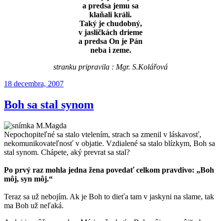
a predsa jemu sa
klaňali králi.
Taký je chudobný,
v jasličkách drieme
a predsa On je Pán
neba i zeme.
stranku pripravila : Mgr. S.Kolářová
Publikované
18 decembra, 2007
Boh sa stal synom
Nepochopiteľné sa stalo vtelením, strach sa zmenil v láskavosť,
nekomunikovateľnosť v objatie. Vzdialené sa stalo blízkym, Boh sa
stal synom. Chápete, aký prevrat sa stal?
Po prvý raz mohla jedna žena povedať celkom pravdivo: „Boh
môj, syn môj.“
Teraz sa už nebojím. Ak je Boh to dieťa tam v jaskyni na slame, tak
ma Boh už neľaká.