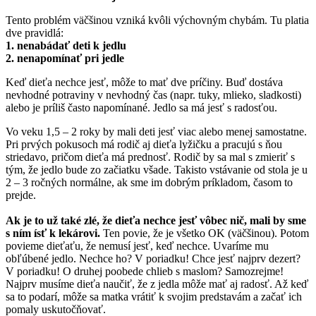
Tento problém väčšinou vzniká kvôli výchovným chybám. Tu platia
dve pravidlá:
1. nenabádať deti k jedlu
2. nenapomínať pri jedle
Keď dieťa nechce jesť, môže to mať dve príčiny. Buď dostáva
nevhodné potraviny v nevhodný čas (napr. tuky, mlieko, sladkosti)
alebo je príliš často napomínané. Jedlo sa má jesť s radosťou.
Vo veku 1,5 – 2 roky by mali deti jesť viac alebo menej samostatne.
Pri prvých pokusoch má rodič aj dieťa lyžičku a pracujú s ňou
striedavo, pričom dieťa má prednosť. Rodič by sa mal s zmieriť s
tým, že jedlo bude zo začiatku všade. Takisto vstávanie od stola je u
2 – 3 ročných normálne, ak sme im dobrým príkladom, časom to
prejde.
Ak je to už také zlé, že dieťa nechce jesť vôbec nič, mali by sme
s ním ísť k lekárovi.
Ten povie, že je všetko OK (väčšinou). Potom
povieme dieťaťu, že nemusí jesť, keď nechce. Uvaríme mu
obľúbené jedlo. Nechce ho? V poriadku! Chce jesť najprv dezert?
V poriadku! O druhej poobede chlieb s maslom? Samozrejme!
Najprv musíme dieťa naučiť, že z jedla môže mať aj radosť. Až keď
sa to podarí, môže sa matka vrátiť k svojim predstavám a začať ich
pomaly uskutočňovať.