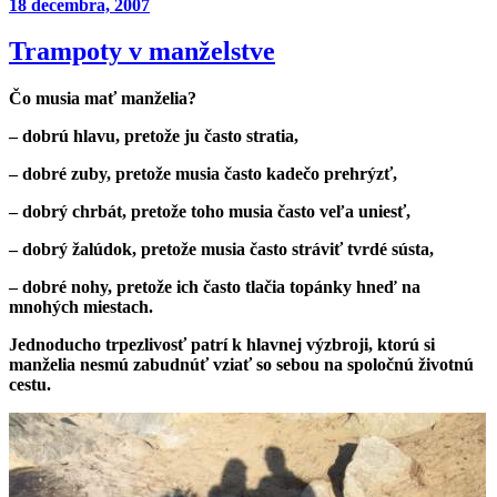
Publikované
18 decembra, 2007
Trampoty v manželstve
Čo musia mať manželia?
– dobrú hlavu,
pretože ju často stratia,
– dobré zuby,
pretože musia často kadečo prehrýzť,
– dobrý chrbát,
pretože toho musia často veľa uniesť,
– dobrý žalúdok,
pretože musia často stráviť tvrdé sústa,
– dobré nohy,
pretože ich často tlačia topánky hneď na
mnohých miestach.
Jednoducho trpezlivosť patrí k hlavnej výzbroji, ktorú si
manželia nesmú zabudnúť vziať so sebou na spoločnú životnú
cestu.