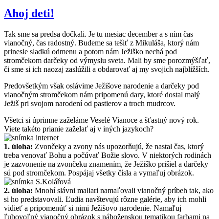
Ahoj deti!
Tak sme sa predsa dočkali. Je tu mesiac december a s ním čas
vianočný, čas radostný. Budeme sa tešiť z Mikuláša, ktorý nám
prinesie sladkú odmenu a potom nám Ježiško nechá pod
stromčekom darčeky od výmyslu sveta. Mali by sme porozmýšľať,
či sme si ich naozaj zaslúžili a obdarovať aj my svojich najbližších.
Predovšetkým však oslávime Ježišove narodenie a darčeky pod
vianočným stromčekom nám pripomenú dary, ktoré dostal malý
Ježiš pri svojom narodení od pastierov a troch mudrcov.
Všetci si úprimne zaželáme Veselé Vianoce a šťastný nový rok.
Viete takéto prianie zaželať aj v iných jazykoch?
1. úloha:
Zvončeky a zvony nás upozorňujú, že nastal čas, ktorý
treba venovať Bohu a počúvať Božie slovo. V niektorých rodinách
je zazvonenie na zvončeku znamením, že Ježiško prišiel a darčeky
sú pod stromčekom. Pospájaj všetky čísla a vymaľuj obrázok.
2. úloha:
Mnohí slávni maliari namaľovali vianočný príbeh tak, ako
si ho predstavovali. Ľudia navštevujú rôzne galérie, aby ich mohli
vidieť a pripomenúť si nimi Ježišovo narodenie. Namaľuj
ľubovoľný vianočný obrázok s náboženskou tematikou farbami na