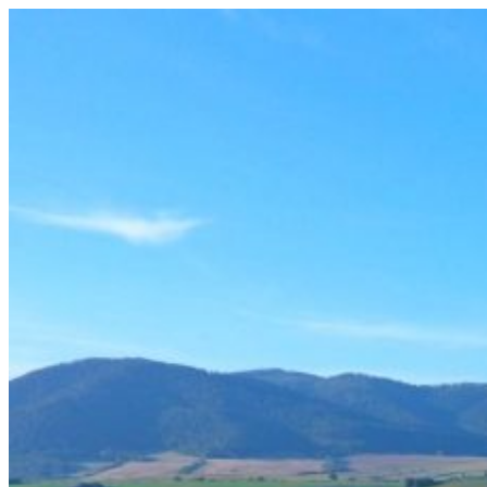
Prejsť
na
obsah