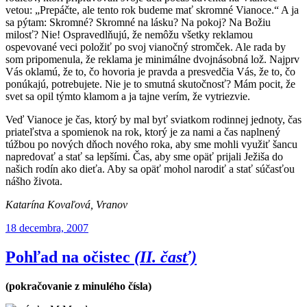
vetou: „Prepáčte, ale tento rok budeme mať skromné Vianoce.“ A ja
sa pýtam: Skromné? Skromné na lásku? Na pokoj? Na Božiu
milosť? Nie! Ospravedlňujú, že nemôžu všetky reklamou
ospevované veci položiť po svoj vianočný stromček. Ale rada by
som pripomenula, že reklama je minimálne dvojnásobná lož. Najprv
Vás oklamú, že to, čo hovoria je pravda a presvedčia Vás, že to, čo
ponúkajú, potrebujete. Nie je to smutná skutočnosť? Mám pocit, že
svet sa opil týmto klamom a ja tajne verím, že vytriezvie.
Veď Vianoce je čas, ktorý by mal byť sviatkom rodinnej jednoty, čas
priateľstva a spomienok na rok, ktorý je za nami a čas naplnený
túžbou po nových dňoch nového roka, aby sme mohli využiť šancu
napredovať a stať sa lepšími. Čas, aby sme opäť prijali Ježiša do
našich rodín ako dieťa. Aby sa opäť mohol narodiť a stať súčasťou
nášho života.
Katarína Kovaľová, Vranov
Publikované
18 decembra, 2007
Pohľad na očistec
(II. časť)
(pokračovanie z minulého čísla)