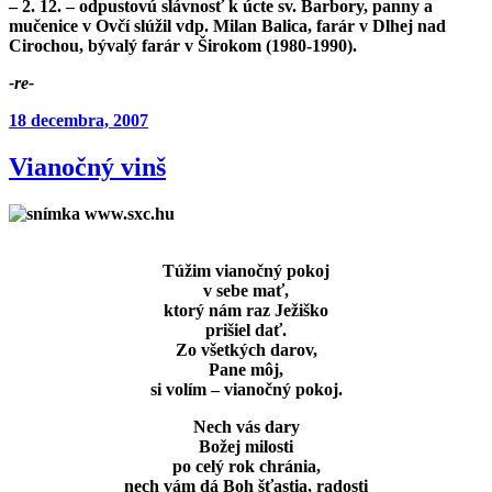
– 2. 12. – odpustovú slávnosť k úcte sv. Barbory, panny a
mučenice v Ovčí slúžil vdp. Milan Balica, farár v Dlhej nad
Cirochou, bývalý farár v Širokom (1980-1990).
-re-
Publikované
18 decembra, 2007
Vianočný vinš
Túžim vianočný pokoj
v sebe mať,
ktorý nám raz Ježiško
prišiel dať.
Zo všetkých darov,
Pane môj,
si volím – vianočný pokoj.
Nech vás dary
Božej milosti
po celý rok chránia,
nech vám dá Boh šťastia, radosti