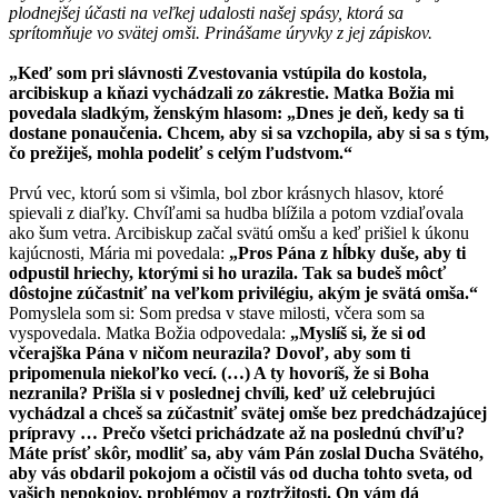
plodnejšej účasti na veľkej udalosti našej spásy, ktorá sa
sprítomňuje vo svätej omši. Prinášame úryvky z jej zápiskov.
„Keď som pri slávnosti Zvestovania vstúpila do kostola,
arcibiskup a kňazi vychádzali zo zákrestie. Matka Božia mi
povedala sladkým, ženským hlasom: „Dnes je deň, kedy sa ti
dostane ponaučenia. Chcem, aby si sa vzchopila, aby si sa s tým,
čo prežiješ, mohla podeliť s celým ľudstvom.“
Prvú vec, ktorú som si všimla, bol zbor krásnych hlasov, ktoré
spievali z diaľky. Chvíľami sa hudba blížila a potom vzdiaľovala
ako šum vetra. Arcibiskup začal svätú omšu a keď prišiel k úkonu
kajúcnosti, Mária mi povedala:
„Pros Pána z hĺbky duše, aby ti
odpustil hriechy, ktorými si ho urazila. Tak sa budeš môcť
dôstojne zúčastniť na veľkom privilégiu, akým je svätá omša.“
Pomyslela som si: Som predsa v stave milosti, včera som sa
vyspovedala. Matka Božia odpovedala:
„Myslíš si, že si od
včerajška Pána v ničom neurazila? Dovoľ, aby som ti
pripomenula niekoľko vecí. (…) A ty hovoríš, že si Boha
nezranila? Prišla si v poslednej chvíli, keď už celebrujúci
vychádzal a chceš sa zúčastniť svätej omše bez predchádzajúcej
prípravy … Prečo všetci prichádzate až na poslednú chvíľu?
Máte prísť skôr, modliť sa, aby vám Pán zoslal Ducha Svätého,
aby vás obdaril pokojom a očistil vás od ducha tohto sveta, od
vašich nepokojov, problémov a roztržitosti. On vám dá