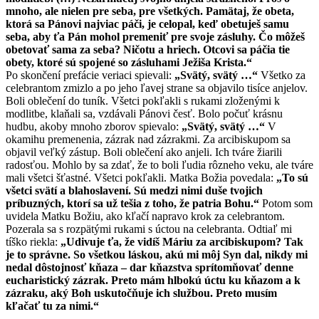
mnoho, ale nielen pre seba, pre všetkých. Pamätaj, že obeta,
ktorá sa Pánovi najviac páči, je celopal, keď obetuješ samu
seba, aby ťa Pán mohol premeniť pre svoje zásluhy. Čo môžeš
obetovať sama za seba? Ničotu a hriech. Otcovi sa páčia tie
obety, ktoré sú spojené so zásluhami Ježiša Krista.“
Po skončení prefácie veriaci spievali:
„Svätý, svätý …“
Všetko za
celebrantom zmizlo a po jeho ľavej strane sa objavilo tisíce anjelov.
Boli oblečení do tuník. Všetci pokľakli s rukami zloženými k
modlitbe, klaňali sa, vzdávali Pánovi česť. Bolo počuť krásnu
hudbu, akoby mnoho zborov spievalo:
„Svätý, svätý …“
V
okamihu premenenia, zázrak nad zázrakmi. Za arcibiskupom sa
objavil veľký zástup. Boli oblečení ako anjeli. Ich tváre žiarili
radosťou. Mohlo by sa zdať, že to boli ľudia rôzneho veku, ale tváre
mali všetci šťastné. Všetci pokľakli. Matka Božia povedala:
„To sú
všetci svätí a blahoslavení. Sú medzi nimi duše tvojich
príbuzných, ktorí sa už tešia z toho, že patria Bohu.“
Potom som
uvidela Matku Božiu, ako kľačí napravo krok za celebrantom.
Pozerala sa s rozpätými rukami s úctou na celebranta. Odtiaľ mi
tíško riekla:
„Udivuje ťa, že vidíš Máriu za arcibiskupom? Tak
je to správne. So všetkou láskou, akú mi môj Syn dal, nikdy mi
nedal dôstojnosť kňaza – dar kňazstva sprítomňovať denne
eucharistický zázrak. Preto mám hlbokú úctu ku kňazom a k
zázraku, aký Boh uskutočňuje ich službou. Preto musím
kľačať tu za nimi.“