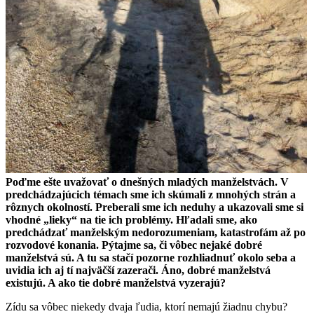
Poďme ešte uvažovať o dnešných mladých manželstvách. V
predchádzajúcich témach sme ich skúmali z mnohých strán a
rôznych okolností. Preberali sme ich neduhy a ukazovali sme si
vhodné „lieky“ na tie ich problémy. Hľadali sme, ako
predchádzať manželským nedorozumeniam, katastrofám až po
rozvodové konania. Pýtajme sa, či vôbec nejaké dobré
manželstvá sú. A tu sa stačí pozorne rozhliadnuť okolo seba a
uvidia ich aj tí najväčší zazerači. Áno, dobré manželstvá
existujú. A ako tie dobré manželstvá vyzerajú?
Zídu sa vôbec niekedy dvaja ľudia, ktorí nemajú žiadnu chybu?