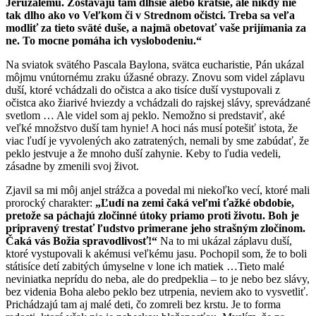
Jeruzalemu. Zostávajú tam dlhšie alebo kratšie, ale nikdy nie
tak dlho ako vo Veľkom či v Strednom očistci. Treba sa veľa
modliť za tieto sväté duše, a najmä obetovať vaše prijímania za
ne. To mocne pomáha ich vyslobodeniu.“
Na sviatok svätého Pascala Baylona, svätca eucharistie, Pán ukázal
môjmu vnútornému zraku úžasné obrazy. Znovu som videl záplavu
duší, ktoré vchádzali do očistca a ako tisíce duší vystupovali z
očistca ako žiarivé hviezdy a vchádzali do rajskej slávy, sprevádzané
svetlom … Ale videl som aj peklo. Nemožno si predstaviť, aké
veľké množstvo duší tam hynie! A hoci nás musí potešiť istota, že
viac ľudí je vyvolených ako zatratených, nemali by sme zabúdať, že
peklo jestvuje a že mnoho duší zahynie. Keby to ľudia vedeli,
zásadne by zmenili svoj život.
Zjavil sa mi môj anjel strážca a povedal mi niekoľko vecí, ktoré mali
prorocký charakter:
„Ľudí na zemi čaká veľmi ťažké obdobie,
pretože sa páchajú zločinné útoky priamo proti životu. Boh je
pripravený trestať ľudstvo primerane jeho strašným zločinom.
Čaká vás Božia spravodlivosť!“
Na to mi ukázal záplavu duší,
ktoré vystupovali k akémusi veľkému jasu. Pochopil som, že to boli
státisíce detí zabitých úmyselne v lone ich matiek …Tieto malé
neviniatka neprídu do neba, ale do predpeklia – to je nebo bez slávy,
bez videnia Boha alebo peklo bez utrpenia, neviem ako to vysvetliť.
Prichádzajú tam aj malé deti, čo zomreli bez krstu. Je to forma