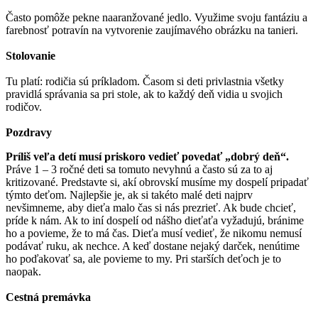
Často pomôže pekne naaranžované jedlo. Využime svoju fantáziu a
farebnosť potravín na vytvorenie zaujímavého obrázku na tanieri.
Stolovanie
Tu platí: rodičia sú príkladom. Časom si deti privlastnia všetky
pravidlá správania sa pri stole, ak to každý deň vidia u svojich
rodičov.
Pozdravy
Príliš veľa detí musí priskoro vedieť povedať „dobrý deň“.
Práve 1 – 3 ročné deti sa tomuto nevyhnú a často sú za to aj
kritizované. Predstavte si, akí obrovskí musíme my dospelí pripadať
týmto deťom. Najlepšie je, ak si takéto malé deti najprv
nevšimneme, aby dieťa malo čas si nás prezrieť. Ak bude chcieť,
príde k nám. Ak to iní dospelí od nášho dieťaťa vyžadujú, bránime
ho a povieme, že to má čas. Dieťa musí vedieť, že nikomu nemusí
podávať ruku, ak nechce. A keď dostane nejaký darček, nenútime
ho poďakovať sa, ale povieme to my. Pri starších deťoch je to
naopak.
Cestná premávka