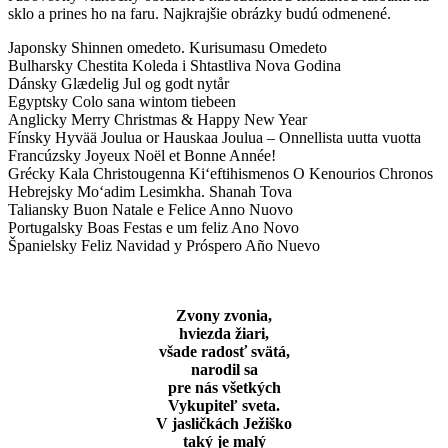
sklo a prines ho na faru. Najkrajšie obrázky budú odmenené.
Japonsky Shinnen omedeto. Kurisumasu Omedeto
Bulharsky Chestita Koleda i Shtastliva Nova Godina
Dánsky Glædelig Jul og godt nytår
Egyptsky Colo sana wintom tiebeen
Anglicky Merry Christmas & Happy New Year
Fínsky Hyvää Joulua or Hauskaa Joulua – Onnellista uutta vuotta
Francúzsky Joyeux Noël et Bonne Année!
Grécky Kala Christougenna Ki‘eftihismenos O Kenourios Chronos
Hebrejsky Mo‘adim Lesimkha. Shanah Tova
Taliansky Buon Natale e Felice Anno Nuovo
Portugalsky Boas Festas e um feliz Ano Novo
Španielsky Feliz Navidad y Próspero Año Nuevo
Zvony zvonia,
hviezda žiari,
všade radosť svätá,
narodil sa
pre nás všetkých
Vykupiteľ sveta.
V jasličkách Ježiško
taký je malý