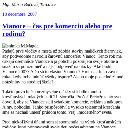
Mgr. Mária Bačová, Turcovce
Publikované
18 decembra, 2007
Vianoce – čas pre komerciu alebo pre
rodinu?
Padajú prvé vločky a mestá už zdobia stovky maličkých žiaroviek,
aby podvedome navodili čarovnú atmosféru Vianoc. Tento rok ma
čakajú osemnáste Vianoce a ja potichu pozorujem svoje okolie a
snažím sa porozumieť a nájsť odpoveď na otázky: Aké budú
Vianoce 2007? A čo sú to vlastne Vianoce? Hmm … Je to záver
roka, kedy treba minúť všetky úspory? Alebo moje posledné zimné
prázdniny na strednej škole?
Takéto povrchné a nezmyselné otázky si kladie mnoho
kresťanských mladých ľudí 21. storočia. Prečo? Pretože tento svet
dovolil, aby sa Vianoce stali sviatkom komercie, reklám a nákupov.
A my, pohodlní, ľahko prispôsobiví a vysoko tolerantní kresťania
sme sa nechali uniesť prúdom tohto, vraj „moderného“ sveta.
Pred niekoľkými dňami som si spomenula na výrok kresťanských
rodičov, ktorí pripravovali svoje deti počas adventu na Vianoce