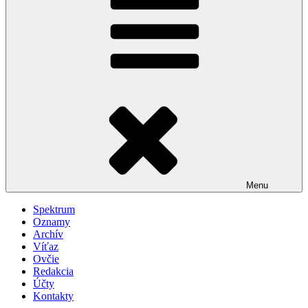
Menu
Spektrum
Oznamy
Archív
Víťaz
Ovčie
Redakcia
Účty
Kontakty