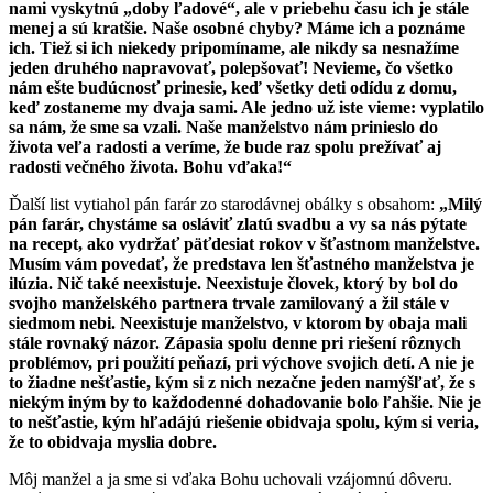
nami vyskytnú „doby ľadové“, ale v priebehu času ich je stále
menej a sú kratšie. Naše osobné chyby? Máme ich a poznáme
ich. Tiež si ich niekedy pripomíname, ale nikdy sa nesnažíme
jeden druhého napravovať, polepšovať! Nevieme, čo všetko
nám ešte budúcnosť prinesie, keď všetky deti odídu z domu,
keď zostaneme my dvaja sami. Ale jedno už iste vieme: vyplatilo
sa nám, že sme sa vzali. Naše manželstvo nám prinieslo do
života veľa radosti a veríme, že bude raz spolu prežívať aj
radosti večného života. Bohu vďaka!“
Ďalší list vytiahol pán farár zo starodávnej obálky s obsahom:
„Milý
pán farár, chystáme sa osláviť zlatú svadbu a vy sa nás pýtate
na recept, ako vydržať päťdesiat rokov v šťastnom manželstve.
Musím vám povedať, že predstava len šťastného manželstva je
ilúzia. Nič také neexistuje. Neexistuje človek, ktorý by bol do
svojho manželského partnera trvale zamilovaný a žil stále v
siedmom nebi. Neexistuje manželstvo, v ktorom by obaja mali
stále rovnaký názor. Zápasia spolu denne pri riešení rôznych
problémov, pri použití peňazí, pri výchove svojich detí. A nie je
to žiadne nešťastie, kým si z nich nezačne jeden namýšľať, že s
niekým iným by to každodenné dohadovanie bolo ľahšie. Nie je
to nešťastie, kým hľadájú riešenie obidvaja spolu, kým si veria,
že to obidvaja myslia dobre.
Môj manžel a ja sme si vďaka Bohu uchovali vzájomnú dôveru.