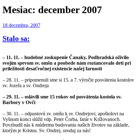
Mesiac:
december 2007
Publikované
18 decembra, 2007
Stalo sa:
– 11. 11. – hudobné zoskupenie Čanaky, Podhradská oživilo
svojím spevom sv. omšu a poobede nám roztancovalo deti pri
príležitosti desaťročnej existencie našej farnosti
– 28. 11. – pripomenuli sme si 15. a 7. výročie posvätenia kostolov
sv. Jozefa a sv. Ondreja
– 29. 11. – oslávili sme 15 rokov od posvätenia kostola sv.
Barbory v Ovčí
– 30. 11. – odpustovú sv. omšu k sv. Ondrejovi, apoštolovi na
Vyšnom konci slúžil vdp. Peter Čorba, farár v Krížovanoch.
Povzbudil nás k múdremu budovaniu našich životov na základe,
ktorým je Kristus. Sv. Ondrej, oroduj za nás!