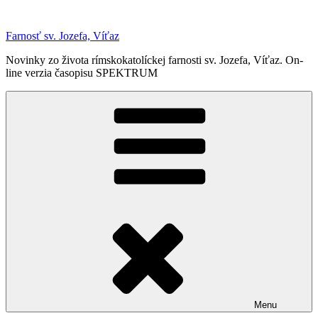
Prejsť
na
Farnosť sv. Jozefa, Víťaz
obsah
Novinky zo života rímskokatolíckej farnosti sv. Jozefa, Víťaz. On-
line verzia časopisu SPEKTRUM
Menu