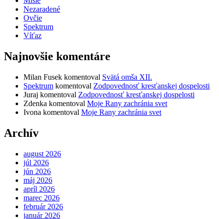
Misie
Nezaradené
Ovčie
Spektrum
Víťaz
Najnovšie komentáre
Milan Fusek
komentoval
Svätá omša XII.
Spektrum
komentoval
Zodpovednosť kresťanskej dospelosti
Juraj
komentoval
Zodpovednosť kresťanskej dospelosti
Zdenka
komentoval
Moje Rany zachránia svet
Ivona
komentoval
Moje Rany zachránia svet
Archív
august 2026
júl 2026
jún 2026
máj 2026
apríl 2026
marec 2026
február 2026
január 2026