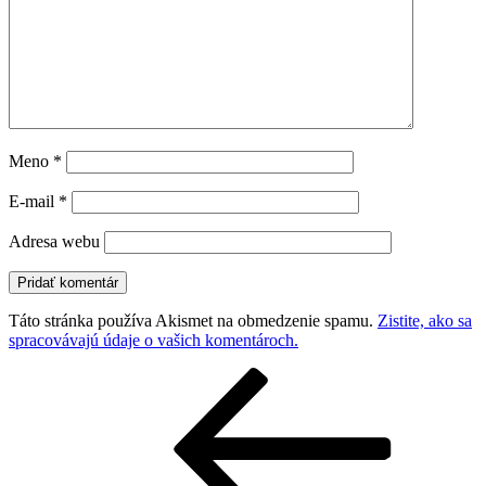
Meno
*
E-mail
*
Adresa webu
Táto stránka používa Akismet na obmedzenie spamu.
Zistite, ako sa
spracovávajú údaje o vašich komentároch.
Navigácia
Predchádzajúci
článok
v
článku