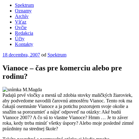
Spektrum
Oznamy
Archív
Víťaz
Ovčie
Redakcia
Účty
Kontakty
Publikované
18 decembra, 2007
od
Spektrum
Vianoce – čas pre komerciu alebo pre
rodinu?
Padajú prvé vločky a mestá už zdobia stovky maličkých žiaroviek,
aby podvedome navodili čarovnú atmosféru Vianoc. Tento rok ma
čakajú osemnáste Vianoce a ja potichu pozorujem svoje okolie a
snažím sa porozumieť a nájsť odpoveď na otázky: Aké budú
Vianoce 2007? A čo sú to vlastne Vianoce? Hmm … Je to záver
roka, kedy treba minúť všetky úspory? Alebo moje posledné zimné
prázdniny na strednej škole?