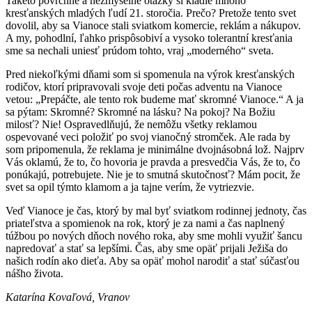
Takéto povrchné a nezmyselné otázky si kladie mnoho
kresťanských mladých ľudí 21. storočia. Prečo? Pretože tento svet
dovolil, aby sa Vianoce stali sviatkom komercie, reklám a nákupov.
A my, pohodlní, ľahko prispôsobiví a vysoko tolerantní kresťania
sme sa nechali uniesť prúdom tohto, vraj „moderného“ sveta.
Pred niekoľkými dňami som si spomenula na výrok kresťanských
rodičov, ktorí pripravovali svoje deti počas adventu na Vianoce
vetou: „Prepáčte, ale tento rok budeme mať skromné Vianoce.“ A ja
sa pýtam: Skromné? Skromné na lásku? Na pokoj? Na Božiu
milosť? Nie! Ospravedlňujú, že nemôžu všetky reklamou
ospevované veci položiť po svoj vianočný stromček. Ale rada by
som pripomenula, že reklama je minimálne dvojnásobná lož. Najprv
Vás oklamú, že to, čo hovoria je pravda a presvedčia Vás, že to, čo
ponúkajú, potrebujete. Nie je to smutná skutočnosť? Mám pocit, že
svet sa opil týmto klamom a ja tajne verím, že vytriezvie.
Veď Vianoce je čas, ktorý by mal byť sviatkom rodinnej jednoty, čas
priateľstva a spomienok na rok, ktorý je za nami a čas naplnený
túžbou po nových dňoch nového roka, aby sme mohli využiť šancu
napredovať a stať sa lepšími. Čas, aby sme opäť prijali Ježiša do
našich rodín ako dieťa. Aby sa opäť mohol narodiť a stať súčasťou
nášho života.
Katarína Kovaľová, Vranov