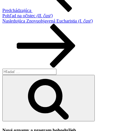
Predchádzajúca
Pohľad na očistec
(II. časť)
Ďalší
Nasledujúca
Znovuobjavená Eucharistia
(I. časť)
článok
Hľadať:
Vyhľadávanie
Nové oznamy a program bohoslužieb