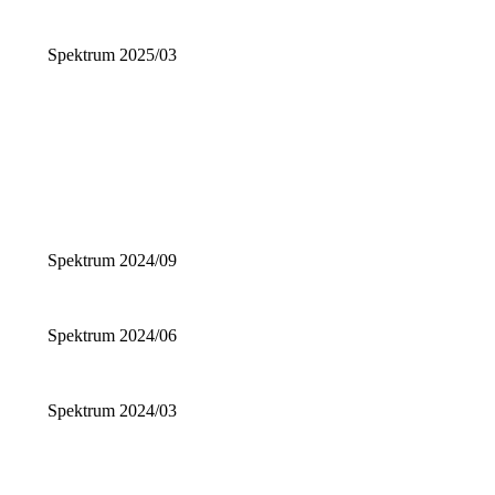
Spektrum 2025/03
Spektrum 2024/09
Spektrum 2024/06
Spektrum 2024/03