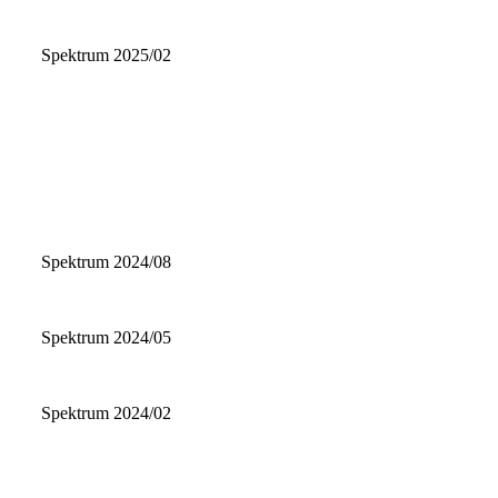
Spektrum 2025/02
Spektrum 2024/08
Spektrum 2024/05
Spektrum 2024/02