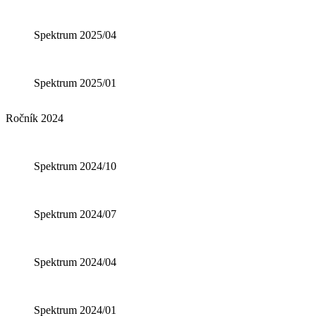
Spektrum 2025/04
Spektrum 2025/01
Ročník 2024
Spektrum 2024/10
Spektrum 2024/07
Spektrum 2024/04
Spektrum 2024/01