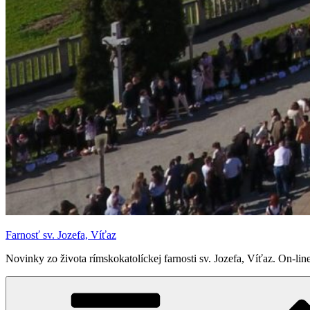
Farnosť sv. Jozefa, Víťaz
Novinky zo života rímskokatolíckej farnosti sv. Jozefa, Víťaz. On-