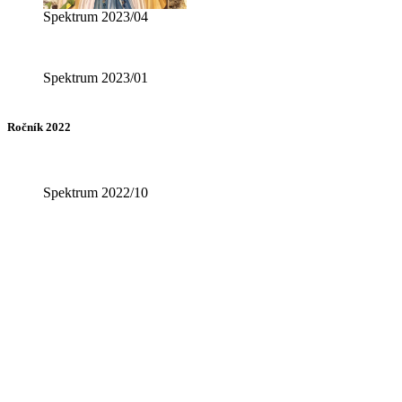
Spektrum 2023/04
Spektrum 2023/01
Ročník 2022
Spektrum 2022/10