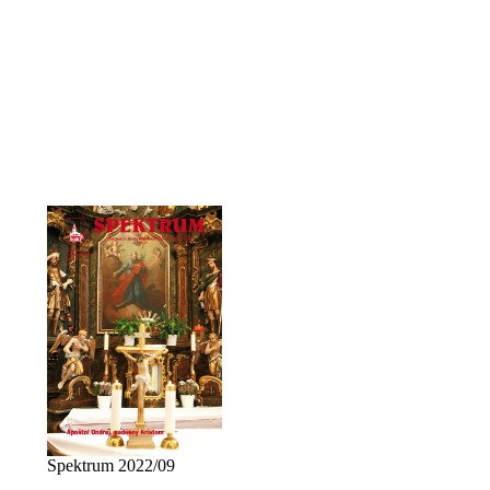
Spektrum 2022/09