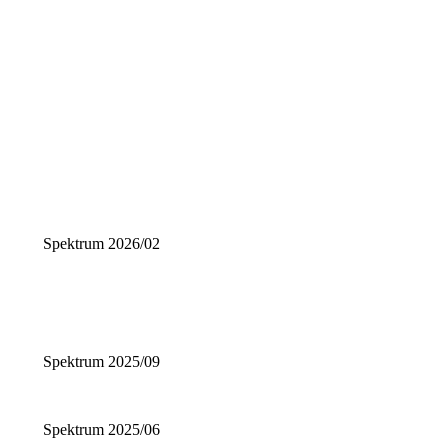
Spektrum 2026/02
Spektrum 2025/09
Spektrum 2025/06