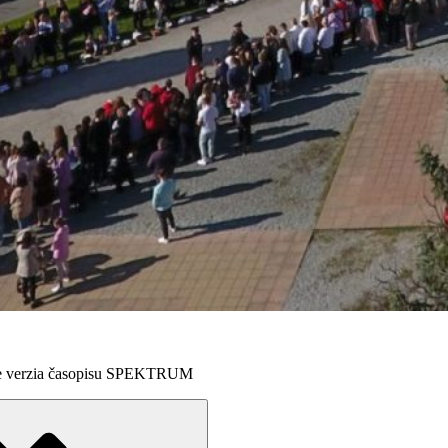
line verzia časopisu SPEKTRUM