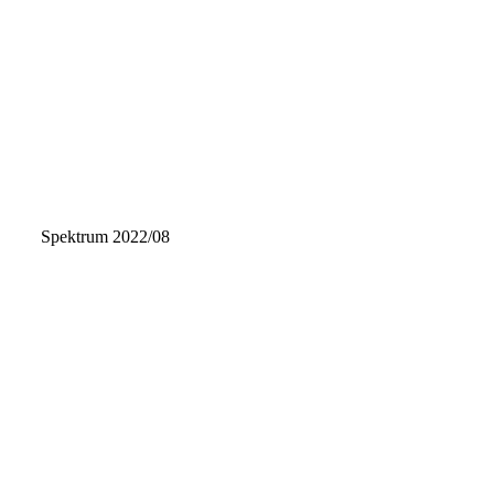
Spektrum 2022/08