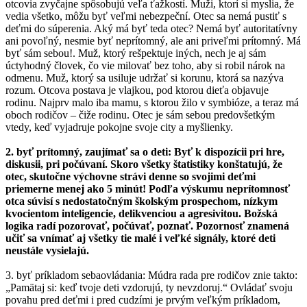
otcovia zvyčajne spôsobujú veľa ťažkostí. Muži, ktorí si myslia, že
vedia všetko, môžu byť veľmi nebezpeční. Otec sa nemá pustiť s
deťmi do súperenia. Aký má byť teda otec? Nemá byť autoritatívny
ani povoľný, nesmie byť neprítomný, ale ani priveľmi prítomný. Má
byť sám sebou!. Muž, ktorý rešpektuje iných, nech je aj sám
úctyhodný človek, čo vie milovať bez toho, aby si robil nárok na
odmenu. Muž, ktorý sa usiluje udržať si korunu, ktorá sa nazýva
rozum. Otcova postava je vlajkou, pod ktorou dieťa objavuje
rodinu. Najprv malo iba mamu, s ktorou žilo v symbióze, a teraz má
oboch rodičov – čiže rodinu. Otec je sám sebou predovšetkým
vtedy, keď vyjadruje pokojne svoje city a myšlienky.
2. byť prítomný, zaujímať sa o deti: Byť k dispozícii pri hre,
diskusii, pri počúvaní. Skoro všetky štatistiky konštatujú, že
otec, skutočne výchovne strávi denne so svojimi deťmi
priemerne menej ako 5 minút! Podľa výskumu neprítomnosť
otca súvisí s nedostatočným školským prospechom, nízkym
kvocientom inteligencie, delikvenciou a agresivitou. Božská
logika radí pozorovať, počúvať, poznať. Pozornosť znamená
učiť sa vnímať aj všetky tie malé i veľké signály, ktoré deti
neustále vysielajú.
3. byť príkladom sebaovládania: Múdra rada pre rodičov znie takto:
„Pamätaj si: keď tvoje deti vzdorujú, ty nevzdoruj.“ Ovládať svoju
povahu pred deťmi i pred cudzími je prvým veľkým príkladom,