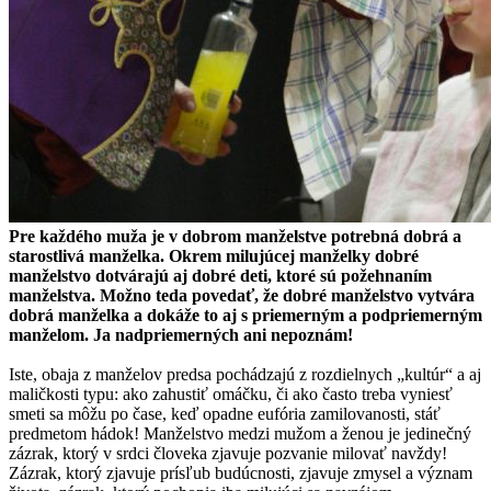
Pre každého muža je v dobrom manželstve potrebná dobrá a
starostlivá manželka. Okrem milujúcej manželky dobré
manželstvo dotvárajú aj dobré deti, ktoré sú požehnaním
manželstva. Možno teda povedať, že dobré manželstvo vytvára
dobrá manželka a dokáže to aj s priemerným a podpriemerným
manželom. Ja nadpriemerných ani nepoznám!
Iste, obaja z manželov predsa pochádzajú z rozdielnych „kultúr“ a aj
maličkosti typu: ako zahustiť omáčku, či ako často treba vyniesť
smeti sa môžu po čase, keď opadne eufória zamilovanosti, stáť
predmetom hádok! Manželstvo medzi mužom a ženou je jedinečný
zázrak, ktorý v srdci človeka zjavuje pozvanie milovať navždy!
Zázrak, ktorý zjavuje prísľub budúcnosti, zjavuje zmysel a význam