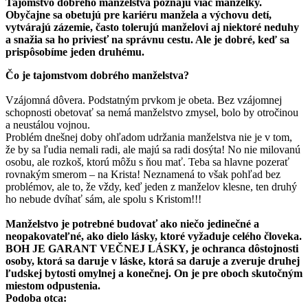
Tajomstvo dobrého manželstva poznajú viac manželky.
Obyčajne sa obetujú pre kariéru manžela a výchovu detí,
vytvárajú zázemie, často tolerujú manželovi aj niektoré neduhy
a snažia sa ho priviesť na správnu cestu. Ale je dobré, keď sa
prispôsobíme jeden druhému.
Čo je tajomstvom dobrého manželstva?
Vzájomná dôvera. Podstatným prvkom je obeta. Bez vzájomnej
schopnosti obetovať sa nemá manželstvo zmysel, bolo by otročinou
a neustálou vojnou.
Problém dnešnej doby ohľadom udržania manželstva nie je v tom,
že by sa ľudia nemali radi, ale majú sa radi dosýta! No nie milovanú
osobu, ale rozkoš, ktorú môžu s ňou mať. Teba sa hlavne pozerať
rovnakým smerom – na Krista! Neznamená to však pohľad bez
problémov, ale to, že vždy, keď jeden z manželov klesne, ten druhý
ho nebude dvíhať sám, ale spolu s Kristom!!!
Manželstvo je potrebné budovať ako niečo jedinečné a
neopakovateľné, ako dielo lásky, ktoré vyžaduje celého človeka.
BOH JE GARANT VEČNEJ LÁSKY, je ochranca dôstojnosti
osoby, ktorá sa daruje v láske, ktorá sa daruje a zveruje druhej
ľudskej bytosti omylnej a konečnej. On je pre oboch skutočným
miestom odpustenia.
Podoba otca: