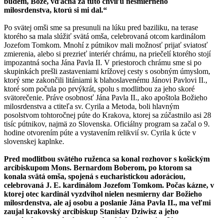
budem, Bože, vďačná za túto chvíľu nesmierneho
milosrdenstva, ktorú si mi dal.“
Po svätej omši sme sa presunuli na lúku pred baziliku, na terase
ktorého sa mala slúžiť svätá omša, celebrovaná otcom kardinálom
Jozefom Tomkom. Mnohí z pútnikov mali možnosť prijať sviatosť
zmierenia, alebo si prezrieť interiér chrámu, na priečelí ktorého stojí
impozantná socha Jána Pavla II. V priestoroch chrámu sme si po
skupinkách prešli zastaveniami krížovej cesty s osobným úmyslom,
ktorý sme zakončili litániami k blahoslavenému Jánovi Pavlovi II.,
ktoré som počula po prvýkrát, spolu s modlitbou za jeho skoré
svätorečenie. Práve osobnosť Jána Pavla II., ako apoštola Božieho
milosrdenstva a ctiteľa sv. Cyrila a Metoda, boli hlavným
posolstvom tohtoročnej púte do Krakova, ktorej sa zúčastnilo asi 28
tisíc pútnikov, najmä zo Slovenska. Oficiálny program sa začal o 9.
hodine otvorením púte a vystavením relikvií sv. Cyrila k úcte v
slovenskej kaplnke.
Pred modlitbou svätého ruženca sa konal rozhovor s košickým
arcibiskupom Mons. Bernardom Boberom, po ktorom sa
konala svätá omša, spojená s eucharistickou adoráciou,
celebrovaná J. E. kardinálom Jozefom Tomkom. Počas kázne, v
ktorej otec kardinál vyzdvihol nielen nesmierny dar Božieho
milosrdenstva, ale aj osobu a poslanie Jána Pavla II., ma veľmi
zaujal krakovský arcibiskup Stanislav Dziwisz a jeho