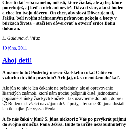
Chce ti dať seba samého, milosti, ktoré žiadaš, ale aj tie, ktoré
potrebuješ, aj keď o nich ani nevieš. Dáva ti viac, ako si hoden
a chce len tvoju dôveru. On chce, aby slová Dôverujem ti,
Ježišu, boli tvojím záchranným prístavom pokoja a istoty v
búrkach života – stačí len dôverovať a otvoriť srdce Bohu
dokorán.
L. Galdunová, Víťaz
Publikované
19 júna, 2011
Ahoj deti!
A máme to tu! Posledný mesiac školského roka! Cítite vo
vzduchu tú vôňu prázdnin? Ach jaj, už sa nemôžem dočkať.
Ale jún to nie je len čakanie na prázdniny, ale aj opravovanie
škaredých známok, ktoré nám trochu pošpinili čisté, jednotkami
popísané stránky žiackych knižiek. Tak uzavrieme dohodu, dobre?
🙂 Budeme si všetci navzájom držať prsty, aby sme 30. júna dostali
len tie najkrajšie vysvedčenia.
A čo nás čaká v júni? 5. júna niektorí z Vás po prvýkrát prijmú
do svojho srdiečka Pána Ježiša. Bude to určite nezabudnuteľný