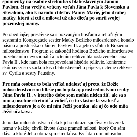
spomienky na osobné stretnutia s blahoslaveným Jánom
Pavlom, či na vrelý a vrúcny vzťah Jána Pavla k Slovensku a
Slovákom, ako k národu ctiteľov Panny Márie, jeho druhej
matky, ktorú si ctil a miloval už ako dieťa po smrti svojej
pozemskej mamy.
Po obedňajšej prestávke sa s pozvanými hosťami a rehoľnými
sestrami z Kongregácie sestier Matky Božieho milosrdenstva konalo
pásmo a prednáška o Jánovi Pavlovi II. a jeho vzťahu k Božiemu
milosrdenstvu. Program sa zakončil hodinou Božieho milosrdenstva,
požehnaním devocionálií a uctením relikvií blahoslaveného Jána
Pavla II., kde nám bola rozpovedaná história relikvie, konkrétne
skúmavky so vzorkou krvi blahoslaveného pápeža, uctenie relikvie
sv. Cyrila a sestry Faustíny.
Pre mňa osobne to bola veľká udalosť aj preto, že Božie
milosrdenstvo som hlbšie pochopila aj prostredníctvom osoby
Jána Pavla II., v ktorého dobe som mohla nielen žiť, ale sa s
ním aj osobne stretnúť a vidieť, čo to vlastne tá svätosť a
milosrdenstvo je a čo mi ním Ježiš ponúka, ale aj čo odo mňa
Ježiš očakáva.
Jeho dar milosrdenstva a úcta k jeho obrazu spočíva v dôvere k
nemu v každej chvíli života skrze prameň milostí, ktorý On sám
dáva a ktoré Jeho obraz sprostredkúva. Byť darcom milosrdnej