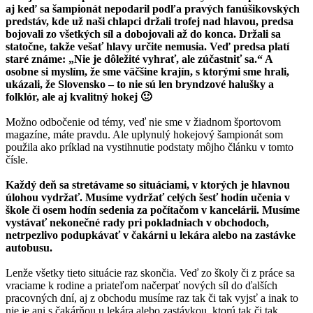
aj keď sa šampionát nepodaril podľa pravých fanúšikovských
predstáv, kde už naši chlapci držali trofej nad hlavou, predsa
bojovali zo všetkých síl a dobojovali až do konca. Držali sa
statočne, takže vešať hlavy určite nemusia. Veď predsa platí
staré známe: „Nie je dôležité vyhrať, ale zúčastniť sa.“ A
osobne si myslím, že sme väčšine krajín, s ktorými sme hrali,
ukázali, že Slovensko – to nie sú len bryndzové halušky a
folklór, ale aj kvalitný hokej 🙂
Možno odbočenie od témy, veď nie sme v žiadnom športovom
magazíne, máte pravdu. Ale uplynulý hokejový šampionát som
použila ako príklad na vystihnutie podstaty môjho článku v tomto
čísle.
Každý deň sa stretávame so situáciami, v ktorých je hlavnou
úlohou vydržať. Musíme vydržať celých šesť hodín učenia v
škole či osem hodín sedenia za počítačom v kancelárii. Musíme
vystávať nekonečné rady pri pokladniach v obchodoch,
netrpezlivo podupkávať v čakárni u lekára alebo na zastávke
autobusu.
Lenže všetky tieto situácie raz skončia. Veď zo školy či z práce sa
vraciame k rodine a priateľom načerpať nových síl do ďalších
pracovných dní, aj z obchodu musíme raz tak či tak vyjsť a inak to
nie je ani s čakárňou u lekára alebo zastávkou, ktorú tak či tak