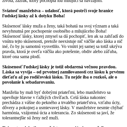
života, zázrak, ktorý pochopia iba milujúci sa navzájom.
Sviatosť manželstva – udalosť, ktorá postrčí svoje hranice
ľudskej lásky až k dotyku Boha!
Skúsenosť lásky muža a ženy, taká bohatá na svoj význam a taká
nevyhnutná pre pochopenie osobného a milujúceho Boha!
Skúsenosť lásky, ktorej zmysel sa dá pochopiť, len ak sa zahľadí do
vnútra tejto skúsenosti, pretože neexistuje nič väčšie ako láska a nič
iné, čo by ju samotnú vysvetlilo. Vo vnútri jej samej sa totiž ukrýva
pravda, ktorá je oveľa väčšia ako potešenie, obdiv alebo záľuba,
ktoré ona sama plodí.
Skúsenosť ľudskej lásky je totiž obdarená večnou pravdou.
Láska sa vyvíja – od prvotnej zamilovanosti cez lásku k prvému
dieťaťu až po rodičovskú lásku. Tu nejde iba o rozkoš, ale o
povolanie k sebadarovaniu.
Manželia by mali byť dobrými priateľmi, lebo manželstvo sa
upevňuje hlavne v ťažkých chvíľach. Celá láska nakoniec
prechádza z vášne do pekného a trvalého priateľstva, vzťahu úcty,
dôvery a pokojnej a usmievavej lásky. V manželstve nesmie chýbať
harmónia, vzájomná úcta a tolerancia. Zo skúsenosti sa javí, že
tolerantnejšie sú ženy než muži.