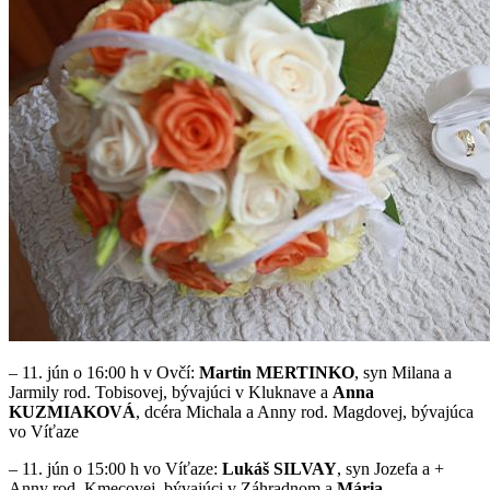
– 11. jún o 16:00 h v Ovčí:
Martin MERTINKO
, syn Milana a
Jarmily rod. Tobisovej, bývajúci v Kluknave a
Anna
KUZMIAKOVÁ
, dcéra Michala a Anny rod. Magdovej, bývajúca
vo Víťaze
– 11. jún o 15:00 h vo Víťaze:
Lukáš SILVAY
, syn Jozefa a +
Anny rod. Kmecovej, bývajúci v Záhradnom a
Mária