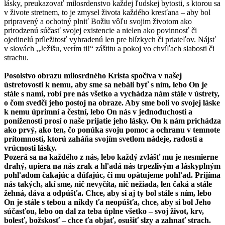
lásky, preukazovať milosrdenstvo každej ľudskej bytosti, s ktorou sa
v živote stretnem, to je zmysel života každého kresťana – aby bol
pripravený a ochotný plniť Božiu vôľu svojim životom ako
prirodzenú súčasť svojej existencie a nielen ako povinnosť či
ojedinelú príležitosť vyhradenú len pre blízkych či priateľov. Nájsť
v slovách ,,Ježišu, verím ti!“ záštitu a pokoj vo chvíľach slabosti či
strachu.
Posolstvo obrazu milosrdného Krista spočíva v našej
ústretovosti k nemu, aby sme sa nebáli byť s ním, lebo On je
stále s nami, robí pre nás všetko a vychádza nám stále v ústrety,
o čom svedčí jeho postoj na obraze. Aby sme boli vo svojej láske
k nemu úprimní a čestní, lebo On nás v jednoduchosti a
poníženosti prosí o naše prijatie jeho lásky. On k nám prichádza
ako prvý, ako ten, čo ponúka svoju pomoc a ochranu v temnote
prítomnosti, ktorú zaháňa svojím svetlom nádeje, radosti a
vrúcnosti lásky.
Pozerá sa na každého z nás, lebo každý zvlášť mu je nesmierne
drahý, upiera na nás zrak a hľadá nás trpezlivým a láskyplným
pohľadom čakajúc a dúfajúc, či mu opätujeme pohľad. Prijíma
nás takých, akí sme, nič nevyčíta, nič nežiada, len čaká a stále
žehná, dáva a odpúšťa. Chce, aby si aj ty bol stále s ním, lebo
On je stále s tebou a nikdy ťa neopúšťa, chce, aby si bol Jeho
súčasťou, lebo on dal za teba úplne všetko – svoj život, krv,
bolesť, božskosť – chce ťa objať, osušiť slzy a zahnať strach.