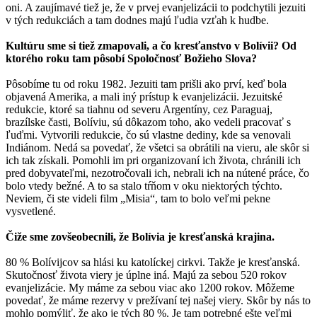
oni. A zaujímavé tiež je, že v prvej evanjelizácii to podchytili jezuiti
v tých redukciách a tam dodnes majú ľudia vzťah k hudbe.
Kultúru sme si tiež zmapovali, a čo kresťanstvo v Bolívii? Od
ktorého roku tam pôsobí Spoločnosť Božieho Slova?
Pôsobíme tu od roku 1982. Jezuiti tam prišli ako prví, keď bola
objavená Amerika, a mali iný prístup k evanjelizácii. Jezuitské
redukcie, ktoré sa tiahnu od severu Argentíny, cez Paraguaj,
brazílske časti, Bolíviu, sú dôkazom toho, ako vedeli pracovať s
ľuďmi. Vytvorili redukcie, čo sú vlastne dediny, kde sa venovali
Indiánom. Nedá sa povedať, že všetci sa obrátili na vieru, ale skôr si
ich tak získali. Pomohli im pri organizovaní ich života, chránili ich
pred dobyvateľmi, nezotročovali ich, nebrali ich na nútené práce, čo
bolo vtedy bežné. A to sa stalo tŕňom v oku niektorých týchto.
Neviem, či ste videli film „Misia“, tam to bolo veľmi pekne
vysvetlené.
Čiže sme zovšeobecnili, že Bolívia je kresťanská krajina.
80 % Bolívijcov sa hlási ku katolíckej cirkvi. Takže je kresťanská.
Skutočnosť života viery je úplne iná. Majú za sebou 520 rokov
evanjelizácie. My máme za sebou viac ako 1200 rokov. Môžeme
povedať, že máme rezervy v prežívaní tej našej viery. Skôr by nás to
mohlo pomýliť, že ako je tých 80 %. Je tam potrebné ešte veľmi