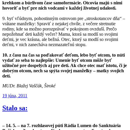
krehkom a búrlivom čase samoformácie. Otcovia majú s nimi
hovoriť a byť pre nich vodcami v každej životnej udalosti.
9. byť vľúdnym, pohostinným ostrovom pre „stroskotancov dňa“ –
vrátane manželky: Spraviť z nejakej chvíle, z večere stretnutie
rodiny, kde sa možno porozprávať v pokojnom ovzduší. Prečo
nepožehnať deti každý večer? Mama, ktorá sa modlí so svojimi
deťmi, je vec krásna, ale bežná. Otec, ktorý sa modlí so svojimi
deťmi, v nich zanecháva nezmazateľnú stopu.
10. z času na čas sa poďakovať deťom, lebo byť otcom, to núti
vydať zo seba to najlepšie: Umenie byť otcom môže byť
užitočné pre dospelých aj pre deti. Ak chce otec mať istotu, či je
dobrým otcom, nech sa spýta svojej manželky – matky svojich
detí.
MUDr. Blažej Vaščák, Široké
Publikované
19 júna, 2011
Stalo sa:
– 14. 5. – na 7. rozhlasovej púti Rádia Lumen do Sanktuária