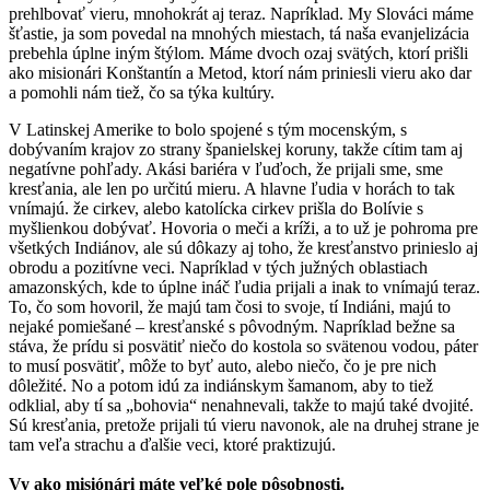
prehlbovať vieru, mnohokrát aj teraz. Napríklad. My Slováci máme
šťastie, ja som povedal na mnohých miestach, tá naša evanjelizácia
prebehla úplne iným štýlom. Máme dvoch ozaj svätých, ktorí prišli
ako misionári Konštantín a Metod, ktorí nám priniesli vieru ako dar
a pomohli nám tiež, čo sa týka kultúry.
V Latinskej Amerike to bolo spojené s tým mocenským, s
dobývaním krajov zo strany španielskej koruny, takže cítim tam aj
negatívne pohľady. Akási bariéra v ľuďoch, že prijali sme, sme
kresťania, ale len po určitú mieru. A hlavne ľudia v horách to tak
vnímajú. že cirkev, alebo katolícka cirkev prišla do Bolívie s
myšlienkou dobývať. Hovoria o meči a kríži, a to už je pohroma pre
všetkých Indiánov, ale sú dôkazy aj toho, že kresťanstvo prinieslo aj
obrodu a pozitívne veci. Napríklad v tých južných oblastiach
amazonských, kde to úplne ináč ľudia prijali a inak to vnímajú teraz.
To, čo som hovoril, že majú tam čosi to svoje, tí Indiáni, majú to
nejaké pomiešané – kresťanské s pôvodným. Napríklad bežne sa
stáva, že prídu si posvätiť niečo do kostola so svätenou vodou, páter
to musí posvätiť, môže to byť auto, alebo niečo, čo je pre nich
dôležité. No a potom idú za indiánskym šamanom, aby to tiež
odklial, aby tí sa „bohovia“ nenahnevali, takže to majú také dvojité.
Sú kresťania, pretože prijali tú vieru navonok, ale na druhej strane je
tam veľa strachu a ďalšie veci, ktoré praktizujú.
Vy ako misiónári máte veľké pole pôsobnosti.