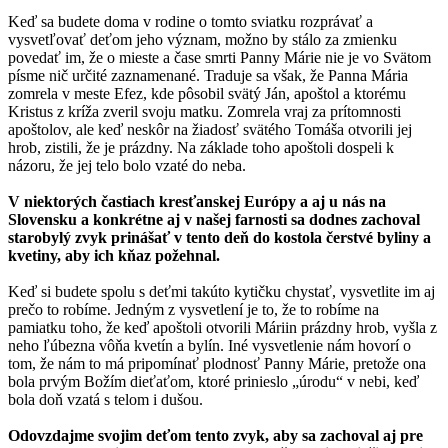
Keď sa budete doma v rodine o tomto sviatku rozprávať a
vysvetľovať deťom jeho význam, možno by stálo za zmienku
povedať im, že o mieste a čase smrti Panny Márie nie je vo Svätom
písme nič určité zaznamenané. Traduje sa však, že Panna Mária
zomrela v meste Efez, kde pôsobil svätý Ján, apoštol a ktorému
Kristus z kríža zveril svoju matku. Zomrela vraj za prítomnosti
apoštolov, ale keď neskôr na žiadosť svätého Tomáša otvorili jej
hrob, zistili, že je prázdny. Na základe toho apoštoli dospeli k
názoru, že jej telo bolo vzaté do neba.
V niektorých častiach kresťanskej Európy a aj u nás na
Slovensku a konkrétne aj v našej farnosti sa dodnes zachoval
starobylý zvyk prinášať v tento deň do kostola čerstvé byliny a
kvetiny, aby ich kňaz požehnal.
Keď si budete spolu s deťmi takúto kytičku chystať, vysvetlite im aj
prečo to robíme. Jedným z vysvetlení je to, že to robíme na
pamiatku toho, že keď apoštoli otvorili Máriin prázdny hrob, vyšla z
neho ľúbezna vôňa kvetín a bylín. Iné vysvetlenie nám hovorí o
tom, že nám to má pripomínať plodnosť Panny Márie, pretože ona
bola prvým Božím dieťaťom, ktoré prinieslo „úrodu“ v nebi, keď
bola doň vzatá s telom i dušou.
Odovzdajme svojim deťom tento zvyk, aby sa zachoval aj pre