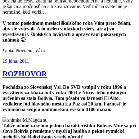
posiela do cesty, zdajú na pohľad nepochopiteľné a nereálne, vždy
je šanca a možnosť na ich zrealizovanie. Veď nič na svete nie je
nemožné, keď veríš…
V tomto poslednom mesiaci školského roka Vám preto želám,
aby ste vytrvali. A to nielen v otázkach viery, ale aj vo
vysedávaní v školských laviciach a opravovaní pokazených
známok 🙂
Lenka Novotná, Víťaz
Publikované
19 júna, 2011
ROZHOVOR
Pochádza zo Slovenskej Vsi. Do SVD vstúpil v roku 1996 a
vysvätený za kňaza bol v roku 2003 v Nitre. Jeho misijným
určením sa stala Bolívia. Tam pôsobí vo farnosti El Alto,
vzdialenej od hlavného mesta La Paz asi 20 km. Farnosť je
výnimočná svojou nadmorskou výškou 4100 m.n.m.
Takže máme za sebou jednu charakteristiku Bolívie. Mne sa pri
slove Bolívia premietne v mysli aj hudba a pekné rytmické
melódie. Sú Bolívijčania veselý národ?