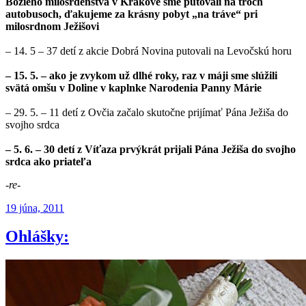
Božieho milosrdenstva v Krakove sme putovali na troch
autobusoch, ďakujeme za krásny pobyt „na tráve“ pri
milosrdnom Ježišovi
– 14. 5 – 37 detí z akcie Dobrá Novina putovali na Levočskú horu
– 15. 5. – ako je zvykom už dlhé roky, raz v máji sme slúžili
svätá omšu v Doline v kaplnke Narodenia Panny Márie
– 29. 5. – 11 detí z Ovčia začalo skutočne prijímať Pána Ježiša do
svojho srdca
– 5. 6. – 30 detí z Víťaza prvýkrát prijali Pána Ježiša do svojho
srdca ako priateľa
-re-
Publikované
19 júna, 2011
Ohlášky: