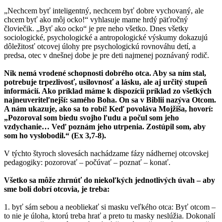
„Nechcem byť inteligentný, nechcem byť dobre vychovaný, ale
chcem byť ako môj ocko!“ vyhlasuje mame hrdý päťročný
človiečik. „Byť ako ocko“ je pre neho všetko. Dnes všetky
sociologické, psychologické a antropologické výskumy dokazujú
dôležitosť otcovej úlohy pre psychologickú rovnováhu detí, a
predsa, otec v dnešnej dobe je pre deti najmenej poznávaný rodič.
Nik nemá vrodené schopnosti dobrého otca. Aby sa ním stal,
potrebuje trpezlivosť, usilovnosť a lásku, ale aj určitý stupeň
informácií. Ako príklad máme k dispozícii príklad zo všetkých
najneuveriteľnejší: samého Boha. On sa v Biblii nazýva Otcom.
A nám ukazuje, ako sa to robí! Keď povoláva Mojžiša, hovorí:
„Pozoroval som biedu svojho ľudu a počul som jeho
vzdychanie… Veď poznám jeho utrpenia. Zostúpil som, aby
som ho vyslobodil.“ (Ex 3,7-8).
V týchto štyroch slovesách nachádzame fázy nádhernej otcovskej
pedagogiky: pozorovať – počúvať – poznať – konať.
Všetko sa môže zhrnúť do niekoľkých jednotlivých úvah – aby
sme boli dobrí otcovia, je treba:
1. byť sám sebou a neobliekať si masku veľkého otca: Byť otcom –
to nie je úloha, ktorú treba hrať a preto tu masky neslúžia. Dokonalí