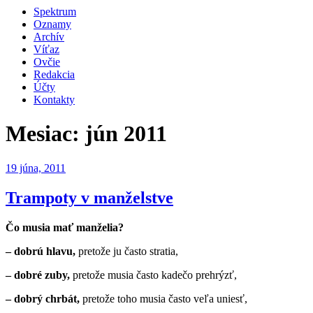
Spektrum
Oznamy
Archív
Víťaz
Ovčie
Redakcia
Účty
Kontakty
Mesiac:
jún 2011
Publikované
19 júna, 2011
Trampoty v manželstve
Čo musia mať manželia?
– dobrú hlavu,
pretože ju často stratia,
– dobré zuby,
pretože musia často kadečo prehrýzť,
– dobrý chrbát,
pretože toho musia často veľa uniesť,