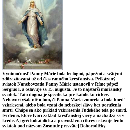
Výnimočnosť Panny Márie bola teológmi, pápežmi a svätými
zdôrazňovaná už od čias ranného kresťanstva. Prikázaný
sviatok Nanebovzatia Panny Márie ustanovil v Ríme pápež
Sergius I. a oslavuje sa 15. augusta. Je to najstarší mariánsky
sviatok. Táto dogma je špecifická pre katolícku cirkev.
Nehovorí však nič o tom, či Panna Mária zomrela a bola hneď
vzkriesená, alebo bola vzatá do nebeskej slávy bez porušenia
smrti. Chápe sa ako príklad vzkriesenia ľudského tela po smrti,
tvrdenia, ktoré tvorí základ kresťanskej viery a nachádza sa v
kréde. Aj gréckokatolícka a pravoslávna cikrev oslavuje tento
sviatok pod názvom Zosnutie presvätej Bohorodičky.