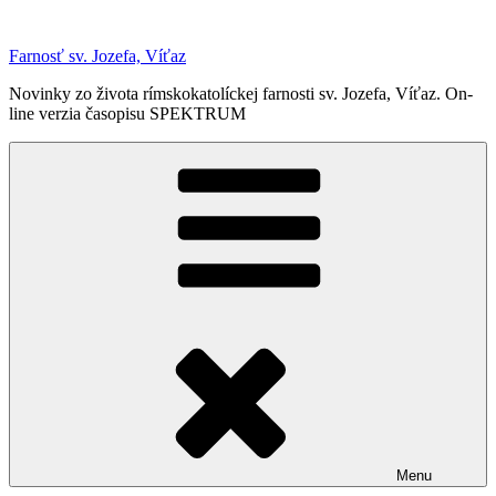
Prejsť
na
Farnosť sv. Jozefa, Víťaz
obsah
Novinky zo života rímskokatolíckej farnosti sv. Jozefa, Víťaz. On-
line verzia časopisu SPEKTRUM
Menu