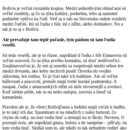
Bolívia je veľmi rozsiahla krajina. Medzi jednotlivými oblasťami sú
veľké rozdiely, aj čo sa týka kultúry, podnebia, lebo aj samotné
podnebie vplýva na ľudí. Veď aj u nás na Slovensku máme rozdiely
medzi ľuďmi. Iní sú ľudia z hôr, iní z nížin, alebo dolniakov. No a
tak je to aj v Bolívii.
Ale prevažuje tam teplé počasie, tým pádom sú tam ľudia
veselší.
Sú teda veselší, ale je to rôzne, napríklad tí ľudia z hôr Eimarovia sú
veľmi uzavretí, čo sa týka prvého kontaktu, sú dosť nedôverčiví.
Zaujímavosťou je, že oni aj susedia sa rozprávajú medzi sebou len
medzi dverami, ako keby nechceli pustiť človeka do svojho
súkromia, len rodina. To je čosi také ich kultúrne. Ale sú veľmi
húževnatí a pracovití, pretože majú tvrdé horské podmienky. A
naopak, ľudia z amazonských nížin sú skôr otvorenejší a zvedaví.
Keď niekto príde, tak sa na neho nalepia, zavesia a hneď sú
kamarátski.
Pravdou ale je, že všetci Bolívijčania a Indiáni majú vzťah k hudbe,
je to taký ich dar. Spomínam si na mladých z našej farnosti, čo
chytia do ruky, na tom vedia hrať a nemajú na to školy. Neviem, či
poznajú noty, ale napríklad gitara, bubny a tie sampóne – píšťaly, na
tom vedia hrať. Skúšal som to, ale nikdy to tak nebudem vedieť ako