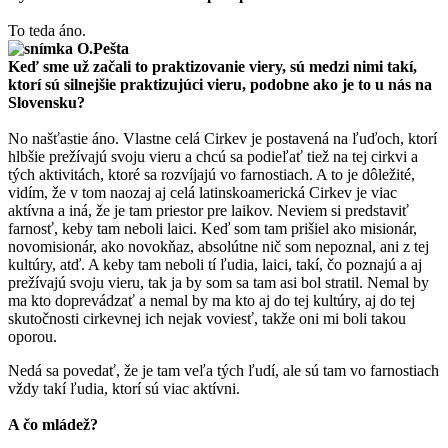
To teda áno.
Keď sme už začali to praktizovanie viery, sú medzi nimi takí,
ktorí sú silnejšie praktizujúci vieru, podobne ako je to u nás na
Slovensku?
No našťastie áno. Vlastne celá Cirkev je postavená na ľuďoch, ktorí
hlbšie prežívajú svoju vieru a chcú sa podieľať tiež na tej cirkvi a
tých aktivitách, ktoré sa rozvíjajú vo farnostiach. A to je dôležité,
vidím, že v tom naozaj aj celá latinskoamerická Cirkev je viac
aktívna a iná, že je tam priestor pre laikov. Neviem si predstaviť
farnosť, keby tam neboli laici. Keď som tam prišiel ako misionár,
novomisionár, ako novokňaz, absolútne nič som nepoznal, ani z tej
kultúry, atď. A keby tam neboli tí ľudia, laici, takí, čo poznajú a aj
prežívajú svoju vieru, tak ja by som sa tam asi bol stratil. Nemal by
ma kto doprevádzať a nemal by ma kto aj do tej kultúry, aj do tej
skutočnosti cirkevnej ich nejak voviesť, takže oni mi boli takou
oporou.
Nedá sa povedať, že je tam veľa tých ľudí, ale sú tam vo farnostiach
vždy takí ľudia, ktorí sú viac aktívni.
A čo mládež?