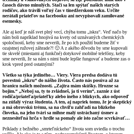
časoch dávno minulých. Stačí sa len spýtať našich starých
rodičov, ako trávili voľný čas v tínedžerskom veku. Určite
nerátali priateľov na facebooku ani nevypisovali zamilované
esemesky.
Ale aj keď je náš svet plný vecí, chýba tomu „iskra“. Veď načo by
nám boli napríklad hnojivá na kvety od uznávaných chemických
spoločností, keby sme neverili, že po ich použití budeme žiť v
ozajstnej ružovej záhrade?! 🙂 A z akého dôvodu by sme kupovali
tie skvelé (miestami aj funkčné) dotykové mobilné telefóny, keby
sme neverili, že sa nám s nimi bude lepšie fungovať a budeme zas o
krok vpred pred ostatnými?
Všetko sa týka jediného… Viery. Viera predsa dodáva tú
povestnú „iskru“ do nášho života. Často nás posúva až za
hranicu našich možností. „Zajtra mám skúšky. Hrozne sa
bojím.“ „Neboj sa, ty to zvládneš, ja ti verím“, zaznie z úst
rodiča/priateľa/priateľky alebo iného z blízkych, ako odpoveď
na zúfalý výraz študenta. A ten, aj napriek tomu, že je skeptický
a má obrovskú trému, sa na chvíľu zahľadí na blízkeho
človeka, na jeho tvári sa mihne malý ustráchaný úsmev a
neznesiteľná hrča v hrdle sa pomaly ale isto začne scvrkávať…
Príklady z bežného „smrteľníckeho“ života som uviedla o trochu