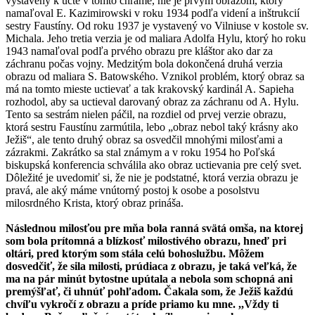
vystavený k úcte v tomto chráme, nie je prvým obrazom, ktorý
namaľoval E. Kazimirowski v roku 1934 podľa videní a inštrukcií
sestry Faustíny. Od roku 1937 je vystavený vo Vilniuse v kostole sv.
Michala. Jeho tretia verzia je od maliara Adolfa Hylu, ktorý ho roku
1943 namaľoval podľa prvého obrazu pre kláštor ako dar za
záchranu počas vojny. Medzitým bola dokončená druhá verzia
obrazu od maliara S. Batowského. Vznikol problém, ktorý obraz sa
má na tomto mieste uctievať a tak krakovský kardinál A. Sapieha
rozhodol, aby sa uctieval darovaný obraz za záchranu od A. Hylu.
Tento sa sestrám nielen páčil, na rozdiel od prvej verzie obrazu,
ktorá sestru Faustínu zarmútila, lebo „obraz nebol taký krásny ako
Ježiš“, ale tento druhý obraz sa osvedčil mnohými milosťami a
zázrakmi. Zakrátko sa stal známym a v roku 1954 ho Poľská
biskupská konferencia schválila ako obraz uctievania pre celý svet.
Dôležité je uvedomiť si, že nie je podstatné, ktorá verzia obrazu je
pravá, ale aký máme vnútorný postoj k osobe a posolstvu
milosrdného Krista, ktorý obraz prináša.
Následnou milosťou pre mňa bola ranná svätá omša, na ktorej
som bola prítomná a blízkosť milostivého obrazu, hneď pri
oltári, pred ktorým som stála celú bohoslužbu. Môžem
dosvedčiť, že sila milosti, prúdiaca z obrazu, je taká veľká, že
ma na pár minút bytostne upútala a nebola som schopná ani
premýšľať, či uhnúť pohľadom. Čakala som, že Ježiš každú
chvíľu vykročí z obrazu a príde priamo ku mne. ,,Vždy ti