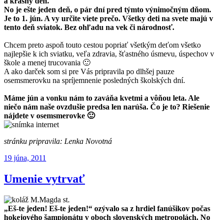
a krásny deň.
No je ešte jeden deň, o pár dní pred týmto výnimočným dňom.
Je to 1. jún. A vy určite viete prečo. Všetky deti na svete majú v
tento deň sviatok. Bez ohľadu na vek či národnosť.
Chcem preto aspoň touto cestou popriať všetkým deťom všetko
najlepšie k ich sviatku, veľa zdravia, šťastného úsmevu, úspechov v
škole a menej trucovania 🙂
A ako darček som si pre Vás pripravila po dlhšej pauze
osemsmerovku na spríjemnenie posledných školských dní.
Máme jún a vonku nám to zaváňa kvetmi a vôňou leta. Ale
niečo nám naše ovzdušie predsa len narúša. Čo je to? Riešenie
nájdete v osemsmerovke 🙂
stránku pripravila: Lenka Novotná
Publikované
19 júna, 2011
Umenie vytrvať
„Eš-te jeden! Eš-te jeden!“ ozývalo sa z hrdiel fanúšikov počas
hokejového šampionátu v oboch slovenských metropolách. No