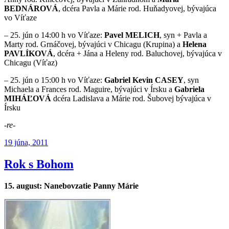
BEDNÁROVÁ
, dcéra Pavla a Márie rod. Huňadyovej, bývajúca
vo Víťaze
– 25. jún o 14:00 h vo Víťaze:
Pavel MELICH
, syn + Pavla a
Marty rod. Grnáčovej, bývajúci v Chicagu (Krupina) a
Helena
PAVLÍKOVÁ
, dcéra + Jána a Heleny rod. Baluchovej, bývajúca v
Chicagu (Víťaz)
– 25. jún o 15:00 h vo Víťaze:
Gabriel Kevin CASEY
, syn
Michaela a Frances rod. Maguire, bývajúci v Írsku a
Gabriela
MIHÁĽOVÁ
dcéra Ladislava a Márie rod. Šubovej bývajúca v
Írsku
-re-
Publikované
19 júna, 2011
Rok s Bohom
15. august: Nanebovzatie Panny Márie