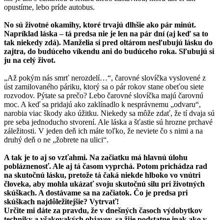
opustíme, lebo príde autobus.
No sú životné okamihy, ktoré trvajú dlhšie ako pár minút.
Napríklad láska – tá predsa nie je len na pár dní (aj keď sa to
tak niekedy zdá). Manželia si pred oltárom nesľubujú lásku do
zajtra, do budúceho víkendu ani do budúceho roka. Sľubujú si
ju na celý život.
„Až pokým nás smrť nerozdelí…“, čarovné slovíčka vyslovené z
úst zamilovaného páriku, ktorý sa o pár rokov stane obeťou siete
rozvodov. Pýtate sa prečo? Lebo čarovné slovíčka majú čarovnú
moc. A keď sa pridajú ako zaklínadlo k nesprávnemu „odvaru“,
narobia viac škody ako úžitku. Niekedy sa môže zdať, že tí dvaja sú
pre seba jednoducho stvorení. Ale láska a šťastie sú hrozne prchavé
záležitosti. V jeden deň ich máte toľko, že neviete čo s nimi a na
druhý deň o ne „žobrete na ulici“.
A tak je to aj so vzťahmi. Na začiatku má hlavnú úlohu
pobláznenosť. Ale aj tá časom vyprchá. Potom prichádza rad
na skutočnú lásku, pretože tá čaká niekde hlboko vo vnútri
človeka, aby mohla ukázať svoju skutočnú silu pri životných
skúškach. A dostávame sa na začiatok. Čo je predsa pri
skúškach najdôležitejšie? Vytrvať!
Určite mi dáte za pravdu, že v dnešných časoch výdobytkov
techniky a všakovakých objavov, sa žije podstatne inak ako v