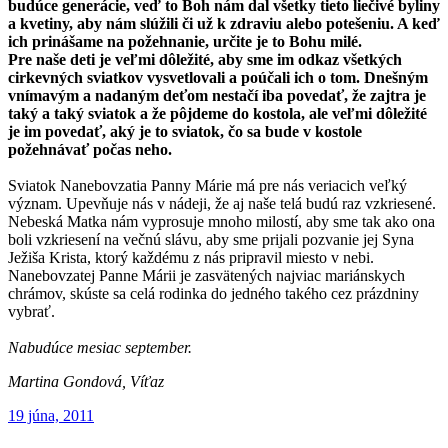
budúce generácie, veď to Boh nám dal všetky tieto liečivé byliny
a kvetiny, aby nám slúžili či už k zdraviu alebo potešeniu. A keď
ich prinášame na požehnanie, určite je to Bohu milé.
Pre naše deti je veľmi dôležité, aby sme im odkaz všetkých
cirkevných sviatkov vysvetlovali a poúčali ich o tom. Dnešným
vnímavým a nadaným deťom nestačí iba povedať, že zajtra je
taký a taký sviatok a že pôjdeme do kostola, ale veľmi dôležité
je im povedať, aký je to sviatok, čo sa bude v kostole
požehnávať počas neho.
Sviatok Nanebovzatia Panny Márie má pre nás veriacich veľký
význam. Upevňuje nás v nádeji, že aj naše telá budú raz vzkriesené.
Nebeská Matka nám vyprosuje mnoho milostí, aby sme tak ako ona
boli vzkriesení na večnú slávu, aby sme prijali pozvanie jej Syna
Ježiša Krista, ktorý každému z nás pripravil miesto v nebi.
Nanebovzatej Panne Márii je zasvätených najviac mariánskych
chrámov, skúste sa celá rodinka do jedného takého cez prázdniny
vybrať.
Nabudúce mesiac september.
Martina Gondová, Víťaz
Publikované
19 júna, 2011