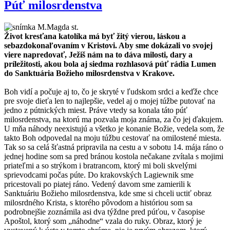
Púť milosrdenstva
Život kresťana katolíka má byť žitý vierou, láskou a
sebazdokonaľovaním v Kristovi. Aby sme dokázali vo svojej
viere napredovať, Ježiš nám na to dáva milosti, dary a
príležitosti, akou bola aj siedma rozhlasová púť rádia Lumen
do Sanktuária Božieho milosrdenstva v Krakove.
Boh vidí a počuje aj to, čo je skryté v ľudskom srdci a keďže chce
pre svoje dieťa len to najlepšie, vedel aj o mojej túžbe putovať na
jedno z pútnických miest. Práve vtedy sa konala táto púť
milosrdenstva, na ktorú ma pozvala moja známa, za čo jej ďakujem.
U mňa náhody neexistujú a všetko je konanie Božie, vedela som, že
takto Boh odpovedal na moju túžbu cestovať na omilostené miesta.
Tak so sa celá šťastná pripravila na cestu a v sobotu 14. mája ráno o
jednej hodine som sa pred bránou kostola nečakane zvítala s mojimi
priateľmi a so strýkom i bratrancom, ktorý mi boli skvelými
sprievodcami počas púte. Do krakovských Lagiewnik sme
pricestovali po piatej ráno. Vedený davom sme zamierili k
Sanktuáriu Božieho milosrdenstva, kde sme si chceli uctiť obraz
milosrdného Krista, s ktorého pôvodom a históriou som sa
podrobnejšie zoznámila asi dva týždne pred púťou, v časopise
Apoštol, ktorý som „náhodne“ vzala do ruky. Obraz, ktorý je