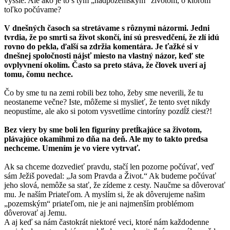
vyššie. Ale ako je to s tým „nadpozemským“ životom, o ktorom
toľko počúvame?
V dnešných časoch sa stretávame s rôznymi názormi. Jedni
tvrdia, že po smrti sa život skončí, iní sú presvedčení, že zlí idú
rovno do pekla, ďalší sa zdržia komentára. Je ťažké si v
dnešnej spoločnosti nájsť miesto na vlastný názor, keď ste
ovplyvnení okolím. Často sa preto stáva, že človek uverí aj
tomu, čomu nechce.
Čo by sme tu na zemi robili bez toho, žeby sme neverili, že tu
neostaneme večne? Iste, môžeme si myslieť, že tento svet nikdy
neopustíme, ale ako si potom vysvetlíme cintoríny pozdĺž ciest?!
Bez viery by sme boli len figuríny pretĺkajúce sa životom,
plávajúce okamihmi zo dňa na deň. Ale my to takto predsa
nechceme. Umením je vo viere vytrvať.
Ak sa chceme dozvedieť pravdu, stačí len pozorne počúvať, veď
sám Ježiš povedal: „Ja som Pravda a Život.“ Ak budeme počúvať
jeho slová, nemôže sa stať, že zídeme z cesty. Naučme sa dôverovať
mu. Je naším Priateľom. A myslím si, že ak dôverujeme našim
„pozemským“ priateľom, nie je ani najmenším problémom
dôverovať aj Jemu.
A aj keď sa nám častokrát niektoré veci, ktoré nám každodenne