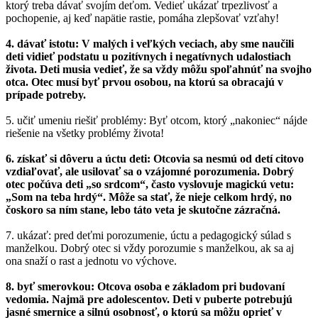
ktorý treba dávať svojím deťom. Vedieť ukázať trpezlivosť a
pochopenie, aj keď napätie rastie, pomáha zlepšovať vzťahy!
4. dávať istotu: V malých i veľkých veciach, aby sme naučili
deti vidieť podstatu u pozitívnych i negatívnych udalostiach
života. Deti musia vedieť, že sa vždy môžu spoľahnúť na svojho
otca. Otec musí byť prvou osobou, na ktorú sa obracajú v
prípade potreby.
5. učiť umeniu riešiť problémy: Byť otcom, ktorý „nakoniec“ nájde
riešenie na všetky problémy života!
6. získať si dôveru a úctu deti: Otcovia sa nesmú od detí citovo
vzdiaľovať, ale usilovať sa o vzájomné porozumenia. Dobrý
otec počúva deti „so srdcom“, často vyslovuje magickú vetu:
„Som na teba hrdý“. Môže sa stať, že nieje celkom hrdý, no
čoskoro sa ním stane, lebo táto veta je skutočne zázračná.
7. ukázať: pred deťmi porozumenie, úctu a pedagogický súlad s
manželkou. Dobrý otec si vždy porozumie s manželkou, ak sa aj
ona snaží o rast a jednotu vo výchove.
8. byť smerovkou: Otcova osoba e základom pri budovaní
vedomia. Najmä pre adolescentov. Deti v puberte potrebujú
jasné smernice a silnú osobnosť, o ktorú sa môžu oprieť v