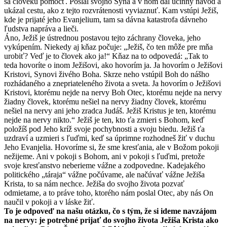
sa človeku pomôcť. Poslal svojho Syna a v ňom dal účinný návod a
ukázal cestu, ako z tejto rozvrátenosti vyviaznuť. Kam vstúpi Ježiš,
kde je prijaté jeho Evanjelium, tam sa dávna katastrofa dávneho
ľudstva napráva a lieči.
Áno, Ježiš je ústrednou postavou tejto záchrany človeka, jeho
vykúpením. Niekedy aj kňaz počuje: „Ježiš, čo ten môže pre mňa
urobiť? Veď je to človek ako ja!“ Kňaz na to odpovedá: „Tak to
teda hovoríte o inom Ježišovi, ako hovorím ja. Ja hovorím o Ježišovi
Kristovi, Synovi živého Boha. Skrze neho vstúpil Boh do nášho
rozhádaného a znepriateleného života a sveta. Ja hovorím o Ježišovi
Kristovi, ktorému nejde na nervy Boh Otec, ktorému nejde na nervy
žiadny človek, ktorému nešiel na nervy žiadny človek, ktorému
nešiel na nervy ani jeho zradca Judáš. Ježiš Kristus je ten, ktorému
nejde na nervy nikto.“ Ježiš je ten, kto ťa zmieri s Bohom, keď
položíš pod Jeho kríž svoje pochybnosti a svoju biedu. Ježiš ťa
uzdraví a uzmieri s ľuďmi, keď sa úprimne rozhodneš žiť v duchu
Jeho Evanjelia. Hovoríme si, že sme kresťania, ale v Božom pokoji
nežijeme. Ani v pokoji s Bohom, ani v pokoji s ľuďmi, pretože
svoje kresťanstvo neberieme vážne a zodpovedne. Kadejakého
politického „táraja“ vážne počúvame, ale načúvať vážne Ježiša
Krista, to sa nám nechce. Ježiša do svojho života pozvať
odmietame, a to práve toho, ktorého nám poslal Otec, aby nás On
naučil v pokoji a v láske žiť.
To je odpoveď na našu otázku, čo s tým, že si ideme navzájom
na nervy: je potrebné prijať do svojho života Ježiša Krista ako