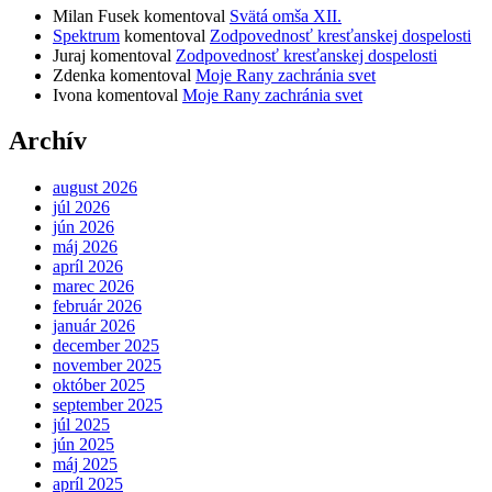
Milan Fusek
komentoval
Svätá omša XII.
Spektrum
komentoval
Zodpovednosť kresťanskej dospelosti
Juraj
komentoval
Zodpovednosť kresťanskej dospelosti
Zdenka
komentoval
Moje Rany zachránia svet
Ivona
komentoval
Moje Rany zachránia svet
Archív
august 2026
júl 2026
jún 2026
máj 2026
apríl 2026
marec 2026
február 2026
január 2026
december 2025
november 2025
október 2025
september 2025
júl 2025
jún 2025
máj 2025
apríl 2025