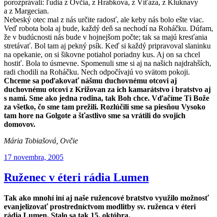
porozprávali: ľudia z Ovčia, z Hrabkova, z Víťaza, z Kluknavy
a z Margecian.
Nebeský otec mal z nás určite radosť, ale keby nás bolo ešte viac.
Veď robota bola aj bude, každý deň sa nechodí na Roháčku. Dúfam,
že v budúcnosti nás bude v hojnejšom počte; tak sa majú kresťania
stretávať. Bol tam aj pekný psík. Keď si každý pripravoval slaninku
na opekanie, on si šikovne potiahol poriadny kus. Aj on sa chcel
hostiť. Bola to úsmevne. Spomenuli sme si aj na našich najdrahších,
radi chodili na Roháčku. Nech odpočívajú vo svätom pokoji.
Chceme sa poďakovať nášmu duchovnému otcovi aj
duchovnému otcovi z Križovan za ich kamarátstvo i bratstvo aj
s nami. Sme ako jedna rodina, tak Boh chce. Vďačíme Ti Bože
za všetko, čo sme tam prežili. Rozlúčili sme sa piesňou Vysoko
tam hore na Golgote a šťastlivo sme sa vrátili do svojich
domovov.
Mária Tobiašová, Ovčie
Publikované
17 novembra, 2005
Ruženec v éteri rádia Lumen
Tak ako mnohí iní aj naše ružencové bratstvo využilo možnosť
evanjelizovať prostredníctvom modlitby sv. ruženca v éteri
rádia Lumen. Stalo sa tak 15. októbra.