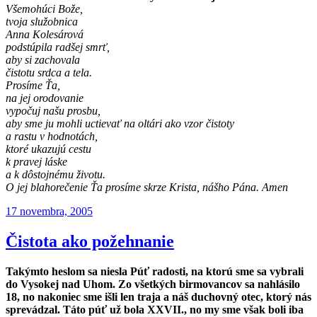
Všemohúci Bože,
tvoja služobnica
Anna Kolesárová
podstúpila radšej smrť,
aby si zachovala
čistotu srdca a tela.
Prosíme Ťa,
na jej orodovanie
vypočuj našu prosbu,
aby sme ju mohli uctievať na oltári ako vzor čistoty
a rastu v hodnotách,
ktoré ukazujú cestu
k pravej láske
a k dôstojnému životu.
O jej blahorečenie Ťa prosíme skrze Krista, nášho Pána. Amen
Publikované
17 novembra, 2005
Čistota ako požehnanie
Takýmto heslom sa niesla Púť radosti, na ktorú sme sa vybrali
do Vysokej nad Uhom. Zo všetkých birmovancov sa nahlásilo
18, no nakoniec sme išli len traja a náš duchovný otec, ktorý nás
sprevádzal. Táto púť už bola XXVII., no my sme však boli iba