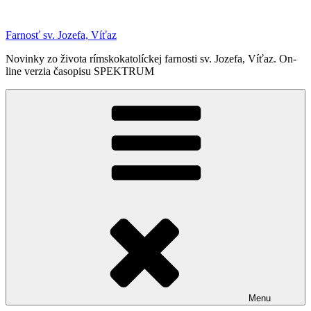
Prejsť
na
Farnosť sv. Jozefa, Víťaz
obsah
Novinky zo života rímskokatolíckej farnosti sv. Jozefa, Víťaz. On-
line verzia časopisu SPEKTRUM
Menu