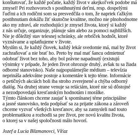
konštatovať, že každé počatie, každý život v akejkoľvek podobe má
zmysel! Pri rozhovoroch s postihnutými deťmi, resp. dospelými
ľuďmi a ich rodičmi som sa presvedčila o tom, že napriek ťažkým
postihnutiam dokážu žiť skutočne kvalitne, možno nie plnohodnotne
ako my zdraví, ale rozhodujúci je zmysel života, ktorý si každý
z nás určuje, organizuje, plánuje sám alebo za pomoci najbližších.
Nie je dôležitý stav telesnej schránky, ale rebríček hodnôt, ktoré
vyznávame a uplatňujeme v živote.
Myslím si, že každý človek, každý lekár svedomie má, mal by život
zachraňovať a nie brať ho. Preto by mal mať šancu odmietnuť
odobrať život bez toho, aby bol právne napadnutý (existujú
výnimky v prípade, že jeden život ohrozuje druhý, avšak tu sa žiada
odborné stanovisko). Naše najpopulárnejšie médium – televízia
neprináša adekvátne postoje a komentáre k tejto téme. Informácie
o petičných akciách boli iba stroho zverejnené a chýba odborný
dialóg. Na druhej strane venuje sa reláciám, ktoré nie sú dôstojné
a nezodpovedajú kresťanským hodnotám i morálke.
Týmto článkom chceme zaujať k spomínanej téme principiálne
a jasné stanovisko, teda podpísať sa za prijatie zákona a zároveň
chceme vyzvať všetkých kresťanov, aby sa zamysleli nad touto
problematikou a rozhodli sa pre život, pre novú kvalitu života,
o ktorej sa v našej spoločnosti málo hovorí.
Jozef a Lucia Blizmanovci, Víťaz