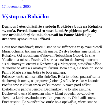
Publikované
17 novembra, 2005
Výstup na Roháčku
Duchovný otec ohlásil, že v sobotu 8. októbra bude na Roháčke
sv. omša. Povedali sme si so susedkami, že pôjdeme peši, aby
sme urobili dobrý skutok, obetovali ho Panne Márii a jej
drahému synovi Pánu Ježišovi.
Cesta bola namáhavá; modlili sme sa sv. ruženec a zaspievali pieseň
Mária ochrana; tak sme necítili únavu. Za dve hodiny sme prišli na
Roháčku. Od radosti sme ďakovali Nebeskému Otcovi, že sme
šťastlivo na mieste. Pozdravili sme sa s naším duchovným otcom
a s duchovnými otcami z Križovan aj z Margecian, s rodičmi nášho
duchovného otca a s ostatnými ľuďmi. Bola hmla, ale hore pri soche
Panny Márie a Pána Ježiša to bola nádhera.
Počas sv. omše nám svietilo slniečko. Bola to radosť pozerať sa na
duchovných otcov, na pripravený obetný stôl v lese ako v kostole.
Pocítili sme v kútiku srdca veľkú radosť. Vďaka patrí nášmu
kostolníkovi pánovi Jenčovi Bednárikovi, je to jeho zásluha.
Duchovný otec z Margecian nám v kázni povedal povzbudivé
slová, na ktoré nezabudneme; ďakujeme za ne. Obohatili sme sa
Eucharistiou. Po skončení sv. omše bola opekačka, všetci sme sa