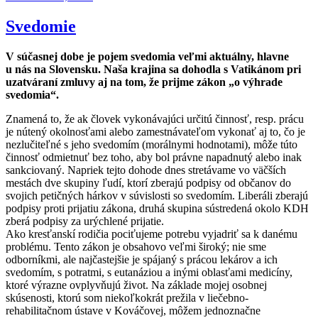
Svedomie
V súčasnej dobe je pojem svedomia veľmi aktuálny, hlavne
u nás na Slovensku. Naša krajina sa dohodla s Vatikánom pri
uzatváraní zmluvy aj na tom, že prijme zákon „o výhrade
svedomia“.
Znamená to, že ak človek vykonávajúci určitú činnosť, resp. prácu
je nútený okolnosťami alebo zamestnávateľom vykonať aj to, čo je
nezlučiteľné s jeho svedomím (morálnymi hodnotami), môže túto
činnosť odmietnuť bez toho, aby bol právne napadnutý alebo inak
sankciovaný. Napriek tejto dohode dnes stretávame vo väčších
mestách dve skupiny ľudí, ktorí zberajú podpisy od občanov do
svojich petičných hárkov v súvislosti so svedomím. Liberáli zberajú
podpisy proti prijatiu zákona, druhá skupina sústredená okolo KDH
zberá podpisy za urýchlené prijatie.
Ako kresťanskí rodičia pociťujeme potrebu vyjadriť sa k danému
problému. Tento zákon je obsahovo veľmi široký; nie sme
odborníkmi, ale najčastejšie je spájaný s prácou lekárov a ich
svedomím, s potratmi, s eutanáziou a inými oblasťami medicíny,
ktoré výrazne ovplyvňujú život. Na základe mojej osobnej
skúsenosti, ktorú som niekoľkokrát prežila v liečebno-
rehabilitačnom ústave v Kováčovej, môžem jednoznačne