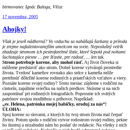
birmovanec Ignác Baloga, Víťaz
Publikované
17 novembra, 2005
Ahojky!
Však je jeseň nádherná? Vo vzduchu sa naháňajú šarkany a príroda
je zrejme najtalentovanejším umelcom na svete. Neposlušný vetrík
zhadzuje stromom ich pestrofarebné lístie, ktoré šepotá pod nohami
šuchotajúce piesne … pre šťastie, pre radosť, … len tak.
Strom potrebuje korene, aby mohol rásť.
Aj život človeka si
môžeme predstaviť ako strom. Dobré korene vytvárajú prostredie
života. Tvrdosť kameňov rovnako ako srdce z kameňa môže
pretrhnúť dôležité korene rodinných a priateľských vzťahov a viery.
Poznáte korene svojej rodiny? Tento mesiac zájdeme s rodičmi na
cintorín, zapálime sviečku na našich predkov. Skúsme si na nich
zaspomínať pri rodinných fotografiách. Poprosme ich svätých
patrónov svojou modlitbou o príhovor. Napríklad:
„sv. Helena, patrónka mojej babičky, oroduj za nás“!
ÚLOHA:
Spoj korene so slovami, z ktorých by tvoj strom života mal čerpať
živiny. Potom spolu s rodičmi vytvor rodostrom svojej rodiny, pekne
ho ilustruj a nezabudni nám ho poslať do redakcie. Na všetky z nich