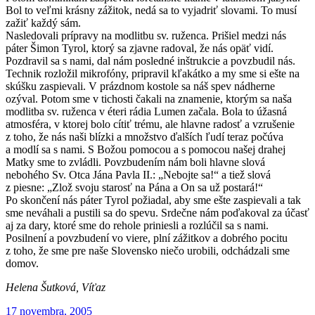
Bol to veľmi krásny zážitok, nedá sa to vyjadriť slovami. To musí
zažiť každý sám.
Nasledovali prípravy na modlitbu sv. ruženca. Prišiel medzi nás
páter Šimon Tyrol, ktorý sa zjavne radoval, že nás opäť vidí.
Pozdravil sa s nami, dal nám posledné inštrukcie a povzbudil nás.
Technik rozložil mikrofóny, pripravil kľakátko a my sme si ešte na
skúšku zaspievali. V prázdnom kostole sa náš spev nádherne
ozýval. Potom sme v tichosti čakali na znamenie, ktorým sa naša
modlitba sv. ruženca v éteri rádia Lumen začala. Bola to úžasná
atmosféra, v ktorej bolo cítiť trému, ale hlavne radosť a vzrušenie
z toho, že nás naši blízki a množstvo ďalších ľudí teraz počúva
a modlí sa s nami. S Božou pomocou a s pomocou našej drahej
Matky sme to zvládli. Povzbudením nám boli hlavne slová
nebohého Sv. Otca Jána Pavla II.: „Nebojte sa!“ a tiež slová
z piesne: „Zlož svoju starosť na Pána a On sa už postará!“
Po skončení nás páter Tyrol požiadal, aby sme ešte zaspievali a tak
sme neváhali a pustili sa do spevu. Srdečne nám poďakoval za účasť
aj za dary, ktoré sme do rehole priniesli a rozlúčil sa s nami.
Posilnení a povzbudení vo viere, plní zážitkov a dobrého pocitu
z toho, že sme pre naše Slovensko niečo urobili, odchádzali sme
domov.
Helena Šutková, Víťaz
Publikované
17 novembra, 2005