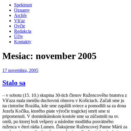
Spektrum
Oznamy
Archív
Víťaz
Ovčie
Redakcia
Účty
Kontakty
Mesiac:
november 2005
Publikované
17 novembra, 2005
Stalo sa
– v sobotu (15. 10.) skupina 30-tich členov Ružencového bratstva z
Víťaza mala menšiu duchovnú obnovu v Košiciach. Začali sme ju
na cintoríne Rozália, kde sme zapálili sviece a pomodlili sa za dona
Jozefa Kočíka, ktorého piate výročie tragickej smrti sme si
pripomenuli. V dominikánskom kostole sme sa zúčastnili na sv.
omši, po ktorej boli vešpery a následne modlitba posvätného
ruženca v éteri rádia Lumen. Ďakujeme Ružencovej Panne Márii za