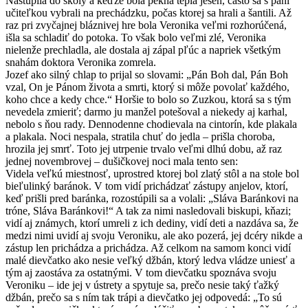
Nastúpila do školy a keďže bola pekná teplá jeseň, často sa s pani
učiteľkou vybrali na prechádzku, počas ktorej sa hrali a šantili. Až
raz pri zvyčajnej bláznivej hre bola Veronika veľmi rozhorúčená,
išla sa schladiť do potoka. To však bolo veľmi zlé, Veronika
nielenže prechladla, ale dostala aj zápal pľúc a napriek všetkým
snahám doktora Veronika zomrela.
Jozef ako silný chlap to prijal so slovami: „Pán Boh dal, Pán Boh
vzal, On je Pánom života a smrti, ktorý si môže povolať každého,
koho chce a kedy chce.“ Horšie to bolo so Zuzkou, ktorá sa s tým
nevedela zmieriť; darmo ju manžel potešoval a niekedy aj karhal,
nebolo s ňou rady. Dennodenne chodievala na cintorín, kde plakala
a plakala. Noci nespala, stratila chuť do jedla – prišla choroba,
hrozila jej smrť. Toto jej utrpenie trvalo veľmi dlhú dobu, až raz
jednej novembrovej – dušičkovej noci mala tento sen:
Videla veľkú miestnosť, uprostred ktorej bol zlatý stôl a na stole bol
bieľulinký baránok. V tom vidí prichádzať zástupy anjelov, ktorí,
keď prišli pred baránka, rozostúpili sa a volali: „Sláva Baránkovi na
tróne, Sláva Baránkovi!“ A tak za nimi nasledovali biskupi, kňazi;
vidí aj známych, ktorí umreli z ich dediny, vidí deti a nazdáva sa, že
medzi nimi uvidí aj svoju Veroniku, ale ako pozerá, jej dcéry nikde a
zástup len prichádza a prichádza. Až celkom na samom konci vidí
malé dievčatko ako nesie veľký džbán, ktorý ledva vládze uniesť a
tým aj zaostáva za ostatnými. V tom dievčatku spoznáva svoju
Veroniku – ide jej v ústrety a spytuje sa, prečo nesie taký ťažký
džbán, prečo sa s ním tak trápi a dievčatko jej odpovedá: „To sú