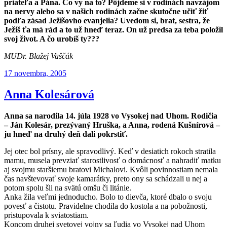
priateľa a Pána. Čo vy na to? Pôjdeme si v rodinách navzájom
na nervy alebo sa v našich rodinách začne skutočne učiť žiť
podľa zásad Ježišovho evanjelia? Uvedom si, brat, sestra, že
Ježiš ťa má rád a to už hneď teraz. On už predsa za teba položil
svoj život. A čo urobíš ty???
MUDr. Blažej Vaščák
Publikované
17 novembra, 2005
Anna Kolesárová
Anna sa narodila 14. júla 1928 vo Vysokej nad Uhom. Rodičia
– Ján Kolesár, prezývaný Hruška, a Anna, rodená Kušnírová –
ju hneď na druhý deň dali pokrstiť.
Jej otec bol prísny, ale spravodlivý. Keď v desiatich rokoch stratila
mamu, musela prevziať starostlivosť o domácnosť a nahradiť matku
aj svojmu staršiemu bratovi Michalovi. Kvôli povinnostiam nemala
čas navštevovať svoje kamarátky, preto ony sa schádzali u nej a
potom spolu šli na svätú omšu či litánie.
Anka žila veľmi jednoducho. Bolo to dievča, ktoré dbalo o svoju
povesť a čistotu. Pravidelne chodila do kostola a na pobožnosti,
pristupovala k sviatostiam.
Koncom druhej svetovej vojny sa ľudia vo Vysokej nad Uhom