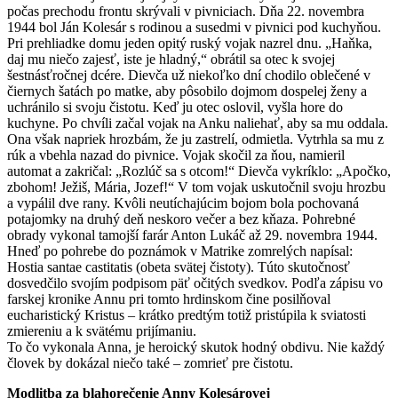
počas prechodu frontu skrývali v pivniciach. Dňa 22. novembra
1944 bol Ján Kolesár s rodinou a susedmi v pivnici pod kuchyňou.
Pri prehliadke domu jeden opitý ruský vojak nazrel dnu. „Haňka,
daj mu niečo zajesť, iste je hladný,“ obrátil sa otec k svojej
šestnásťročnej dcére. Dievča už niekoľko dní chodilo oblečené v
čiernych šatách po matke, aby pôsobilo dojmom dospelej ženy a
uchránilo si svoju čistotu. Keď ju otec oslovil, vyšla hore do
kuchyne. Po chvíli začal vojak na Anku naliehať, aby sa mu oddala.
Ona však napriek hrozbám, že ju zastrelí, odmietla. Vytrhla sa mu z
rúk a vbehla nazad do pivnice. Vojak skočil za ňou, namieril
automat a zakričal: „Rozlúč sa s otcom!“ Dievča vykríklo: „Apočko,
zbohom! Ježiš, Mária, Jozef!“ V tom vojak uskutočnil svoju hrozbu
a vypálil dve rany. Kvôli neutíchajúcim bojom bola pochovaná
potajomky na druhý deň neskoro večer a bez kňaza. Pohrebné
obrady vykonal tamojší farár Anton Lukáč až 29. novembra 1944.
Hneď po pohrebe do poznámok v Matrike zomrelých napísal:
Hostia santae castitatis (obeta svätej čistoty). Túto skutočnosť
dosvedčilo svojím podpisom päť očitých svedkov. Podľa zápisu vo
farskej kronike Annu pri tomto hrdinskom čine posilňoval
eucharistický Kristus – krátko predtým totiž pristúpila k sviatosti
zmiereniu a k svätému prijímaniu.
To čo vykonala Anna, je heroický skutok hodný obdivu. Nie každý
človek by dokázal niečo také – zomrieť pre čistotu.
Modlitba za blahorečenie Anny Kolesárovej