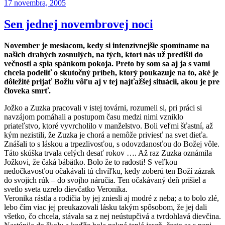
Publikované
17 novembra, 2005
Sen jednej novembrovej noci
November je mesiacom, kedy si intenzívnejšie spomíname na
našich drahých zosnulých, na tých, ktorí nás už predišli do
večnosti a spia spánkom pokoja. Preto by som sa aj ja s vami
chcela podeliť o skutočný príbeh, ktorý poukazuje na to, aké je
dôležité prijať Božiu vôľu aj v tej najťažšej situácii, akou je pre
človeka smrť.
Jožko a Zuzka pracovali v istej továrni, rozumeli si, pri práci si
navzájom pomáhali a postupom času medzi nimi vzniklo
priateľstvo, ktoré vyvrcholilo v manželstvo. Boli veľmi šťastní, až
kým nezistili, že Zuzka je chorá a nemôže priviesť na svet dieťa.
Znášali to s láskou a trpezlivosťou, s odovzdanosťou do Božej vôle.
Táto skúška trvala celých desať rokov …. Až raz Zuzka oznámila
Jožkovi, že čaká bábätko. Bolo že to radosti! S veľkou
nedočkavosťou očakávali tú chvíľku, kedy zoberú ten Boží zázrak
do svojich rúk – do svojho náručia. Ten očakávaný deň prišiel a
svetlo sveta uzrelo dievčatko Veronika.
Veronika rástla a rodičia by jej zniesli aj modré z neba; a to bolo zlé,
lebo čím viac jej preukazovali lásku takým spôsobom, že jej dali
všetko, čo chcela, stávala sa z nej neústupčivá a tvrdohlavá dievčina.