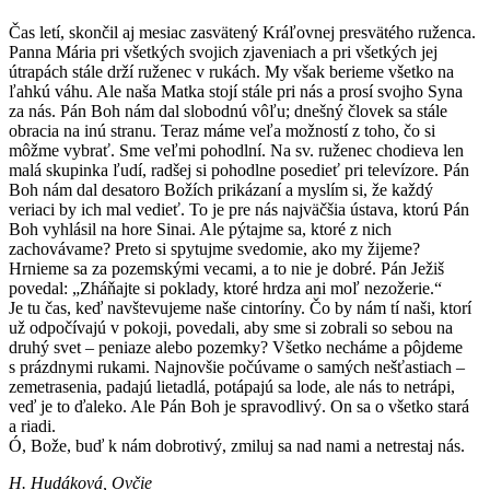
Čas letí, skončil aj mesiac zasvätený Kráľovnej presvätého ruženca.
Panna Mária pri všetkých svojich zjaveniach a pri všetkých jej
útrapách stále drží ruženec v rukách. My však berieme všetko na
ľahkú váhu. Ale naša Matka stojí stále pri nás a prosí svojho Syna
za nás. Pán Boh nám dal slobodnú vôľu; dnešný človek sa stále
obracia na inú stranu. Teraz máme veľa možností z toho, čo si
môžme vybrať. Sme veľmi pohodlní. Na sv. ruženec chodieva len
malá skupinka ľudí, radšej si pohodlne posedieť pri televízore. Pán
Boh nám dal desatoro Božích prikázaní a myslím si, že každý
veriaci by ich mal vedieť. To je pre nás najväčšia ústava, ktorú Pán
Boh vyhlásil na hore Sinai. Ale pýtajme sa, ktoré z nich
zachovávame? Preto si spytujme svedomie, ako my žijeme?
Hrnieme sa za pozemskými vecami, a to nie je dobré. Pán Ježiš
povedal: „Zháňajte si poklady, ktoré hrdza ani moľ nezožerie.“
Je tu čas, keď navštevujeme naše cintoríny. Čo by nám tí naši, ktorí
už odpočívajú v pokoji, povedali, aby sme si zobrali so sebou na
druhý svet – peniaze alebo pozemky? Všetko necháme a pôjdeme
s prázdnymi rukami. Najnovšie počúvame o samých nešťastiach –
zemetrasenia, padajú lietadlá, potápajú sa lode, ale nás to netrápi,
veď je to ďaleko. Ale Pán Boh je spravodlivý. On sa o všetko stará
a riadi.
Ó, Bože, buď k nám dobrotivý, zmiluj sa nad nami a netrestaj nás.
H. Hudáková, Ovčie