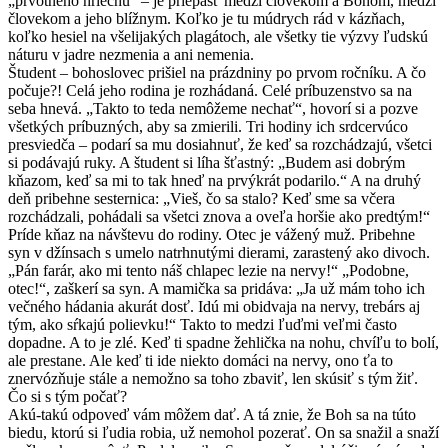
„prvotného hriechu“ – je priepasť medzi človekom a Bohom, medzi
človekom a jeho blížnym. Koľko je tu múdrych rád v kázňach,
koľko hesiel na všelijakých plagátoch, ale všetky tie výzvy ľudskú
náturu v jadre nezmenia a ani nemenia.
Študent – bohoslovec prišiel na prázdniny po prvom ročníku. A čo
počuje?! Celá jeho rodina je rozhádaná. Celé príbuzenstvo sa na
seba hnevá. „Takto to teda nemôžeme nechať“, hovorí si a pozve
všetkých príbuzných, aby sa zmierili. Tri hodiny ich srdcervúco
presviedča – podarí sa mu dosiahnuť, že keď sa rozchádzajú, všetci
si podávajú ruky. A študent si líha šťastný: „Budem asi dobrým
kňazom, keď sa mi to tak hneď na prvýkrát podarilo.“ A na druhý
deň pribehne sesternica: „Vieš, čo sa stalo? Keď sme sa včera
rozchádzali, pohádali sa všetci znova a oveľa horšie ako predtým!“
Príde kňaz na návštevu do rodiny. Otec je vážený muž. Pribehne
syn v džínsach s umelo natrhnutými dierami, zarastený ako divoch.
„Pán farár, ako mi tento náš chlapec lezie na nervy!“ „Podobne,
otec!“, zaškerí sa syn. A mamička sa pridáva: „Ja už mám toho ich
večného hádania akurát dosť. Idú mi obidvaja na nervy, trebárs aj
tým, ako sŕkajú polievku!“ Takto to medzi ľuďmi veľmi často
dopadne. A to je zlé. Keď ti spadne žehlička na nohu, chvíľu to bolí,
ale prestane. Ale keď ti ide niekto domáci na nervy, ono ťa to
znervózňuje stále a nemožno sa toho zbaviť, len skúsiť s tým žiť.
Čo si s tým počať?
Akú-takú odpoveď vám môžem dať. A tá znie, že Boh sa na túto
biedu, ktorú si ľudia robia, už nemohol pozerať. On sa snažil a snaží