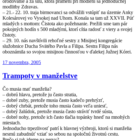
orodovanie a za silu, ktorá pramení pri modlení sa jednoduchej
modlitby Zdravas.
– 21.- 22. 10. traja birmovanci sa odvážili vstúpiť na územie Anky
Kolesárovej vo Vysokej nad Uhom. Konala sa tam už XXVII. Púť
mladých s mottom: Čistota ako požehnanie. Prežili sme tam pár
pokojných hodín s 500 mladými, ktorí cítia radosť z viery a svojej
čistoty.
– 29. 10. nás navštívili rehoľné sestry z Misijnej kongregácie
služobnice Ducha Svätého Pavla a Filipa. Sestra Filipa nás
oboznámila so svojou misijnou činnosťou v ďalekej Južnej Kórei.
Publikované
17 novembra, 2005
Trampoty v manželstve
Čo musia mať manželia?
– dobrú hlavu, pretože ju často stratia,
– dobré zuby, pretože musia často kadečo prehrýzť,
– dobrý chrbát, pretože toho musia často veľa uniesť,
– dobrý žalúdok, pretože musia často stráviť tvrdé sústa,
– dobré nohy, pretože ich často tlačia topánky hneď na mnohých
miestach.
Jednoducho trpezlivosť patrí k hlavnej výzbroji, ktorú si manželia
nesmú zabudnúť vziať so sebou na spoločnú životnú cestu.
Prečo si tak ideme na nervy?