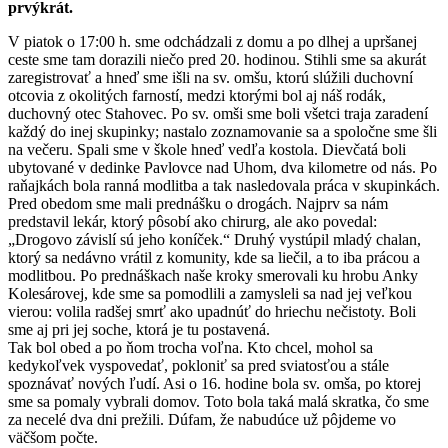
prvýkrát.
V piatok o 17:00 h. sme odchádzali z domu a po dlhej a upršanej
ceste sme tam dorazili niečo pred 20. hodinou. Stihli sme sa akurát
zaregistrovať a hneď sme išli na sv. omšu, ktorú slúžili duchovní
otcovia z okolitých farností, medzi ktorými bol aj náš rodák,
duchovný otec Stahovec. Po sv. omši sme boli všetci traja zaradení
každý do inej skupinky; nastalo zoznamovanie sa a spoločne sme šli
na večeru. Spali sme v škole hneď vedľa kostola. Dievčatá boli
ubytované v dedinke Pavlovce nad Uhom, dva kilometre od nás. Po
raňajkách bola ranná modlitba a tak nasledovala práca v skupinkách.
Pred obedom sme mali prednášku o drogách. Najprv sa nám
predstavil lekár, ktorý pôsobí ako chirurg, ale ako povedal:
„Drogovo závislí sú jeho koníček.“ Druhý vystúpil mladý chalan,
ktorý sa nedávno vrátil z komunity, kde sa liečil, a to iba prácou a
modlitbou. Po prednáškach naše kroky smerovali ku hrobu Anky
Kolesárovej, kde sme sa pomodlili a zamysleli sa nad jej veľkou
vierou: volila radšej smrť ako upadnúť do hriechu nečistoty. Boli
sme aj pri jej soche, ktorá je tu postavená.
Tak bol obed a po ňom trocha voľna. Kto chcel, mohol sa
kedykoľvek vyspovedať, pokloniť sa pred sviatosťou a stále
spoznávať nových ľudí. Asi o 16. hodine bola sv. omša, po ktorej
sme sa pomaly vybrali domov. Toto bola taká malá skratka, čo sme
za necelé dva dni prežili. Dúfam, že nabudúce už pôjdeme vo
väčšom počte.