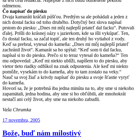
sa teší celá redakcia. Najlepšie z nich budú odmenené peknou
odmenou.
Čo napísať do piesku
Dvaja kamaráti kráčali púšťou. Predtým sa ale pohádali a jeden z
nich dostal facku od toho druhého. Dotyčný bez slova napísal
prstom do piesku: „Dnes mi môj najlepší priateľ dal facku“. Putovali
ďalej. Prišli do krásnej oázy s jazierkom, kde sa išli vykúpať. Ten,
čo dostal facku, sa začal topiť, ale ten druhý ho vytiahol z vody.
Keď sa prebral, vytesal do kameňa: „Dnes mi môj najlepší priateľ
zachránil život“. Kamarát sa ho spýtal: “Keď som ti dal facku,
napísal si to do piesku. Prečo si to teraz vytesal do kameňa?“ Ten
mu odpovedal: „Keď mi niekto ublíži, napíšem to do piesku, aby
vietor tieto riadky odfúkol na znak odpustenia. Ale keď mi niekto
pomôže, vysekám to do kameňa, aby to tam zostalo na veky.“
Nauč sa svoj žiaľ a krivdy napísať do piesku a svoje šťastie vyryť
do kameňa.
Hovorí sa, že je potrebná iba jedna minúta na to, aby sme si niekoho
zapamätali, jedna hodina, aby sme si ho obľúbili, ale mnohokrát
nestačí ani celý život, aby sme na niekoho zabudli.
Vaša Chrumka
Publikované
17 novembra, 2005
Bože, buď nám milostivý