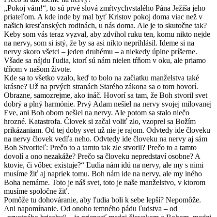
„Pokoj vám!“, to sú prvé slová zmŕtvychvstalého Pána Ježiša jeho
priateľom. A kde inde by mal byť Kristov pokoj doma viac než v
našich kresťanských rodinách, u nás doma. Ale je to skutočne tak?
Keby som vás teraz vyzval, aby zdvihol ruku ten, komu nikto nejde
na nervy, som si istý, že by sa asi nikto neprihlásil. Ideme si na
nervy skoro všetci – jeden druhému – a niekedy úplne príšerne.
Všade sa nájdu ľudia, ktorí sú nám nielen tŕňom v oku, ale priamo
tŕňom v našom živote.
Kde sa to všetko vzalo, keď to bolo na začiatku manželstva také
krásne? Už na prvých stranách Starého zákona sa o tom hovorí.
Obrazne, samozrejme, ako ináč. Hovorí sa tam, že Boh stvoril svet
dobrý a plný harmónie. Prvý Adam nešiel na nervy svojej milovanej
Eve, ani Boh obom nešiel na nervy. Ale potom sa stalo niečo
hrozné. Katastrofa. Človek si začal voliť zlo, vzoprel sa Božím
prikázaniam. Od tej doby svet už nie je rajom. Odvtedy ide človeku
na nervy človek vedľa neho. Odvtedy ide človeku na nervy aj sám
Boh Stvoriteľ: Prečo to a tamto tak zle stvoril? Prečo to a tamto
dovolí a ono nezakáže? Prečo sa človeku nepredstaví osobne? A
ktovie, či vôbec existuje?“ Ľudia nám idú na nervy, ale my s nimi
musíme žiť aj napriek tomu. Boh nám ide na nervy, ale my iného
Boha nemáme. Toto je náš svet, toto je naše manželstvo, v ktorom
musíme spoločne žiť.
Pomôže tu dohováranie, aby ľudia boli k sebe lepší? Nepomôže.
Ani napomínanie. Od onoho temného pádu ľudstva – od