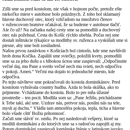
Zišli sme sa pred kostolom, nie však v hojnom počte, pretože ešte
niekoľko miest v autobuse bolo prázdnych. Z toho bol sklamaný
hlavne duchovný otec, ktorý vzhľadom na množstvo členov
v ružencovom bratstve očakával, že sa budeme v autobuse tlačiť.
Ale čo už? Na začiatku našej cesty sme sa pomodlili a duchovný
otec nás požehnal. Cesta do Košíc rýchlo ubehla. Počas nej sme
dostali inštrukcie týkajúce sa modlitby sv. ruženca a vyskúšali sme si
piesne, aby sme boli zosúladení.
Našou prvou zastávkou v Košiciach bol cintorín, kde sme navštívili
hrob dona Kočíka. Zapálili sme sviečky, položili kvety, pomodlili
sme sa za jeho dušu a s hlbokou úctou sme zaspievali: „Odpočinutie
večné daj, mu Pane a svetlo večné nech mu svieti, nech odpočíva
v pokoji. Amen.“ Veľmi ma dojalo to jednoduché miesto, kde
odpočíva.
Po tejto návšteve sme pokračovali do kostola dominikánov. Pred
kostolom vyhrávala country hudba. Azda to bola skúška, ako to
prijmeme. Vchádzame do kostola. Bolo to pre mňa úžasné
prostredie – ten pocit. Modlila som sa: „Pane Ježišu, prichádzame
k Tebe takí, akí sme. Uzdrav nás, pretvor nás, posilni nás na tele,
mysli aj duchu.“ Vládla tam atmosféra pokoja, tepla, ticha a hlavne
bolo všade cítiť Božiu prítomnosť.
Začali sme sláviť sv. omšu. Po nej nasledovali vešpery, ktoré sa
modlili dominikáni a do ktorých sme sa s radosťou zapojili aj my.
Potom dominikáni zaspievali loretánske litánie v latinskom jazyku.