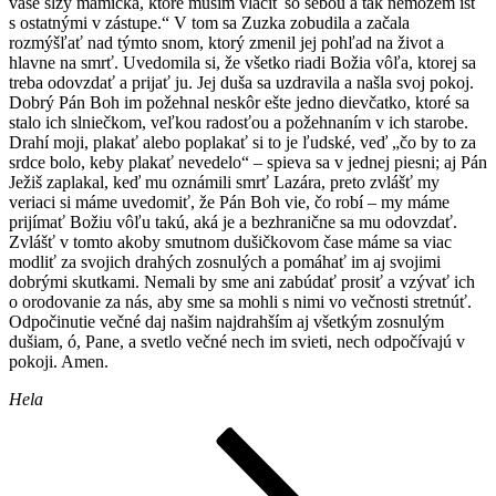
vaše slzy mamička, ktoré musím vláčiť so sebou a tak nemôžem ísť
s ostatnými v zástupe.“ V tom sa Zuzka zobudila a začala
rozmýšľať nad týmto snom, ktorý zmenil jej pohľad na život a
hlavne na smrť. Uvedomila si, že všetko riadi Božia vôľa, ktorej sa
treba odovzdať a prijať ju. Jej duša sa uzdravila a našla svoj pokoj.
Dobrý Pán Boh im požehnal neskôr ešte jedno dievčatko, ktoré sa
stalo ich slniečkom, veľkou radosťou a požehnaním v ich starobe.
Drahí moji, plakať alebo poplakať si to je ľudské, veď „čo by to za
srdce bolo, keby plakať nevedelo“ – spieva sa v jednej piesni; aj Pán
Ježiš zaplakal, keď mu oznámili smrť Lazára, preto zvlášť my
veriaci si máme uvedomiť, že Pán Boh vie, čo robí – my máme
prijímať Božiu vôľu takú, aká je a bezhranične sa mu odovzdať.
Zvlášť v tomto akoby smutnom dušičkovom čase máme sa viac
modliť za svojich drahých zosnulých a pomáhať im aj svojimi
dobrými skutkami. Nemali by sme ani zabúdať prosiť a vzývať ich
o orodovanie za nás, aby sme sa mohli s nimi vo večnosti stretnúť.
Odpočinutie večné daj našim najdrahším aj všetkým zosnulým
dušiam, ó, Pane, a svetlo večné nech im svieti, nech odpočívajú v
pokoji. Amen.
Hela
Stránkovanie
Stránka
Stránka
Nasledujúca
stránka
príspevkov