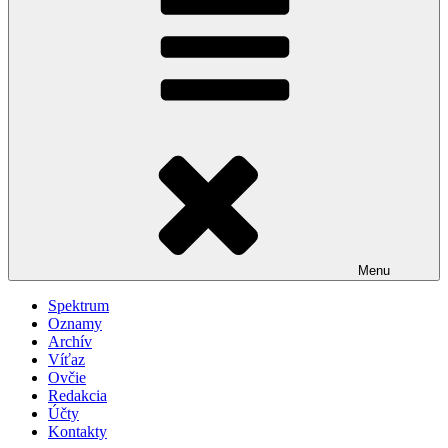
Menu
Spektrum
Oznamy
Archív
Víťaz
Ovčie
Redakcia
Účty
Kontakty