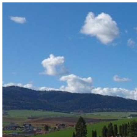
Prejsť
na
obsah