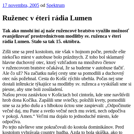
Publikované
17 novembra, 2005
od
Spektrum
Ruženec v éteri rádia Lumen
Tak ako mnohí iní aj naše ružencové bratstvo využilo možnosť
evanjelizovať prostredníctvom modlitby sv. ruženca v éteri
rádia Lumen. Stalo sa tak 15. októbra.
Zišli sme sa pred kostolom, nie však v hojnom počte, pretože ešte
niekoľko miest v autobuse bolo prázdnych. Z toho bol sklamaný
hlavne duchovný otec, ktorý vzhľadom na množstvo členov
v ružencovom bratstve očakával, že sa budeme v autobuse tlačiť.
Ale čo už? Na začiatku našej cesty sme sa pomodlili a duchovný
otec nás požehnal. Cesta do Košíc rýchlo ubehla. Počas nej sme
dostali inštrukcie týkajúce sa modlitby sv. ruženca a vyskúšali sme si
piesne, aby sme boli zosúladení.
Našou prvou zastávkou v Košiciach bol cintorín, kde sme navštívili
hrob dona Kočíka. Zapálili sme sviečky, položili kvety, pomodlili
sme sa za jeho dušu a s hlbokou úctou sme zaspievali: „Odpočinutie
večné daj, mu Pane a svetlo večné nech mu svieti, nech odpočíva
v pokoji. Amen.“ Veľmi ma dojalo to jednoduché miesto, kde
odpočíva.
Po tejto návšteve sme pokračovali do kostola dominikánov. Pred
kostolom vyhrávala country hudba. Azda to bola skúška, ako to