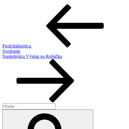
Navigácia
Predchádzajúci
článok
v
článku
Predchádzajúca
Svedomie
Ďalší
Nasledujúca
Výstup na Roháčku
článok
Hľadať:
Vyhľadávanie