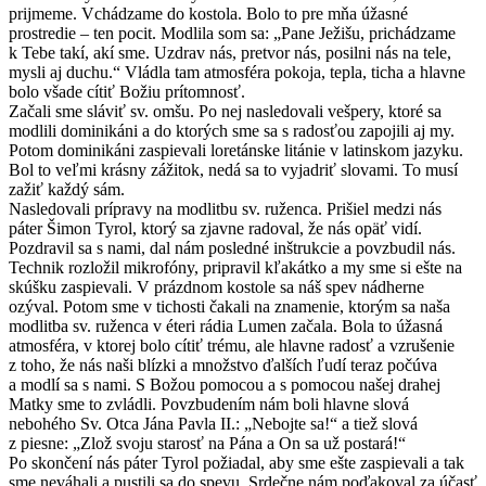
prijmeme. Vchádzame do kostola. Bolo to pre mňa úžasné
prostredie – ten pocit. Modlila som sa: „Pane Ježišu, prichádzame
k Tebe takí, akí sme. Uzdrav nás, pretvor nás, posilni nás na tele,
mysli aj duchu.“ Vládla tam atmosféra pokoja, tepla, ticha a hlavne
bolo všade cítiť Božiu prítomnosť.
Začali sme sláviť sv. omšu. Po nej nasledovali vešpery, ktoré sa
modlili dominikáni a do ktorých sme sa s radosťou zapojili aj my.
Potom dominikáni zaspievali loretánske litánie v latinskom jazyku.
Bol to veľmi krásny zážitok, nedá sa to vyjadriť slovami. To musí
zažiť každý sám.
Nasledovali prípravy na modlitbu sv. ruženca. Prišiel medzi nás
páter Šimon Tyrol, ktorý sa zjavne radoval, že nás opäť vidí.
Pozdravil sa s nami, dal nám posledné inštrukcie a povzbudil nás.
Technik rozložil mikrofóny, pripravil kľakátko a my sme si ešte na
skúšku zaspievali. V prázdnom kostole sa náš spev nádherne
ozýval. Potom sme v tichosti čakali na znamenie, ktorým sa naša
modlitba sv. ruženca v éteri rádia Lumen začala. Bola to úžasná
atmosféra, v ktorej bolo cítiť trému, ale hlavne radosť a vzrušenie
z toho, že nás naši blízki a množstvo ďalších ľudí teraz počúva
a modlí sa s nami. S Božou pomocou a s pomocou našej drahej
Matky sme to zvládli. Povzbudením nám boli hlavne slová
nebohého Sv. Otca Jána Pavla II.: „Nebojte sa!“ a tiež slová
z piesne: „Zlož svoju starosť na Pána a On sa už postará!“
Po skončení nás páter Tyrol požiadal, aby sme ešte zaspievali a tak
sme neváhali a pustili sa do spevu. Srdečne nám poďakoval za účasť