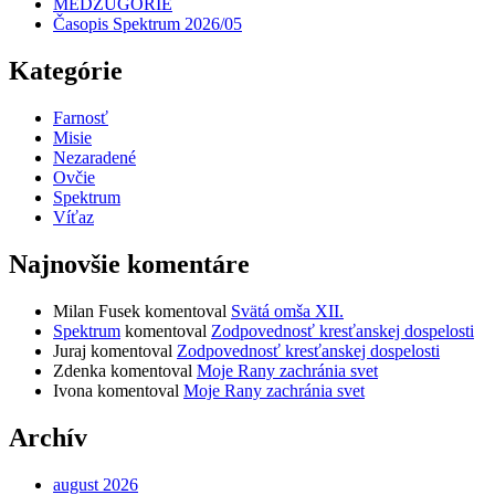
MEDŽUGORIE
Časopis Spektrum 2026/05
Kategórie
Farnosť
Misie
Nezaradené
Ovčie
Spektrum
Víťaz
Najnovšie komentáre
Milan Fusek
komentoval
Svätá omša XII.
Spektrum
komentoval
Zodpovednosť kresťanskej dospelosti
Juraj
komentoval
Zodpovednosť kresťanskej dospelosti
Zdenka
komentoval
Moje Rany zachránia svet
Ivona
komentoval
Moje Rany zachránia svet
Archív
august 2026