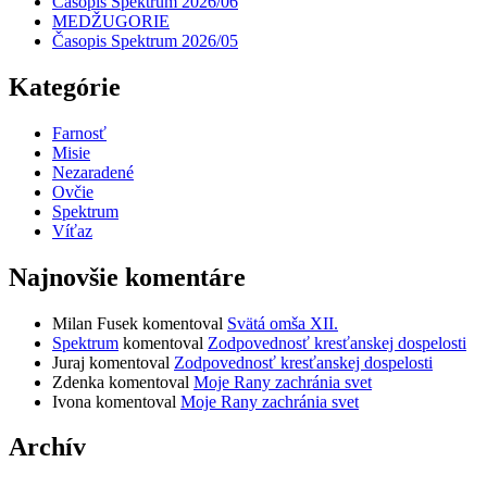
Časopis Spektrum 2026/06
MEDŽUGORIE
Časopis Spektrum 2026/05
Kategórie
Farnosť
Misie
Nezaradené
Ovčie
Spektrum
Víťaz
Najnovšie komentáre
Milan Fusek
komentoval
Svätá omša XII.
Spektrum
komentoval
Zodpovednosť kresťanskej dospelosti
Juraj
komentoval
Zodpovednosť kresťanskej dospelosti
Zdenka
komentoval
Moje Rany zachránia svet
Ivona
komentoval
Moje Rany zachránia svet
Archív