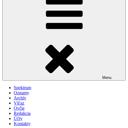
Menu
Spektrum
Oznamy
Archív
Víťaz
Ovčie
Redakcia
Účty
Kontakty