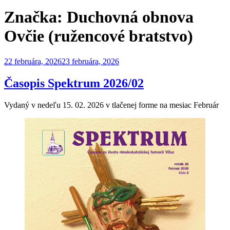
Značka:
Duchovná obnova
Ovčie (ružencové bratstvo)
Publikované
22 februára, 2026
23 februára, 2026
Časopis Spektrum 2026/02
Vydaný v nedeľu 15. 02. 2026 v tlačenej forme na mesiac Február