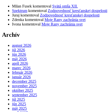
Milan Fusek
komentoval
Svätá omša XII.
Spektrum
komentoval
Zodpovednosť kresťanskej dospelosti
Juraj
komentoval
Zodpovednosť kresťanskej dospelosti
Zdenka
komentoval
Moje Rany zachránia svet
Ivona
komentoval
Moje Rany zachránia svet
Archív
august 2026
júl 2026
jún 2026
máj 2026
apríl 2026
marec 2026
február 2026
január 2026
december 2025
november 2025
október 2025
september 2025
júl 2025
jún 2025
máj 2025