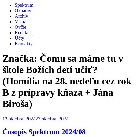
Spektrum
Oznamy
Archív
Víťaz
Ovčie
Redakcia
Účty
Kontakty
Značka:
Čomu sa máme tu v
škole Božích detí učiť?
(Homília na 28. nedeľu cez rok
B z prípravy kňaza + Jána
Biroša)
Publikované
13 októbra, 2024
27 októbra, 2024
Časopis Spektrum 2024/08