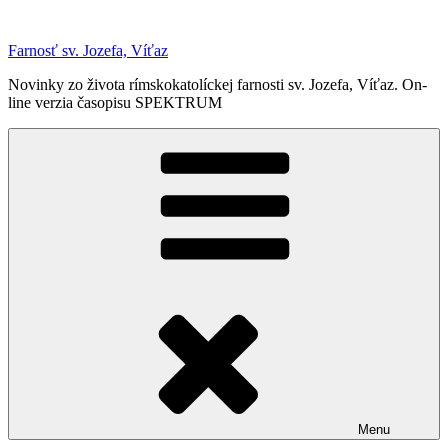
Prejsť
na
Farnosť sv. Jozefa, Víťaz
obsah
Novinky zo života rímskokatolíckej farnosti sv. Jozefa, Víťaz. On-
line verzia časopisu SPEKTRUM
Menu