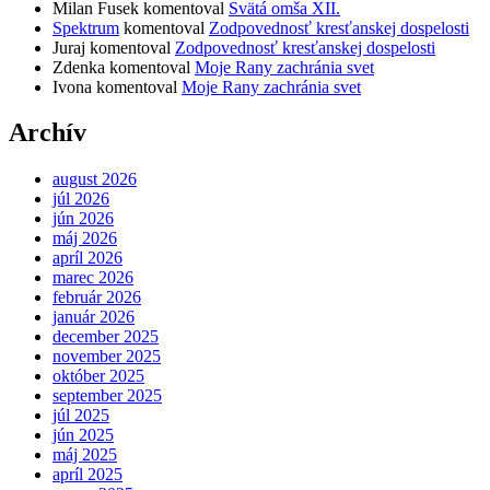
Milan Fusek
komentoval
Svätá omša XII.
Spektrum
komentoval
Zodpovednosť kresťanskej dospelosti
Juraj
komentoval
Zodpovednosť kresťanskej dospelosti
Zdenka
komentoval
Moje Rany zachránia svet
Ivona
komentoval
Moje Rany zachránia svet
Archív
august 2026
júl 2026
jún 2026
máj 2026
apríl 2026
marec 2026
február 2026
január 2026
december 2025
november 2025
október 2025
september 2025
júl 2025
jún 2025
máj 2025
apríl 2025