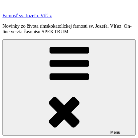
Prejsť
na
Farnosť sv. Jozefa, Víťaz
obsah
Novinky zo života rímskokatolíckej farnosti sv. Jozefa, Víťaz. On-
line verzia časopisu SPEKTRUM
Menu