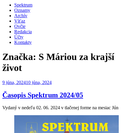
Spektrum
Oznamy
Archív
Víťaz
Ovčie
Redakcia
Účty
Kontakty
Značka:
S Máriou za krajší
život
Publikované
9 júna, 2024
10 júna, 2024
Časopis Spektrum 2024/05
Vydaný v nedeľu 02. 06. 2024 v tlačenej forme na mesiac Jún