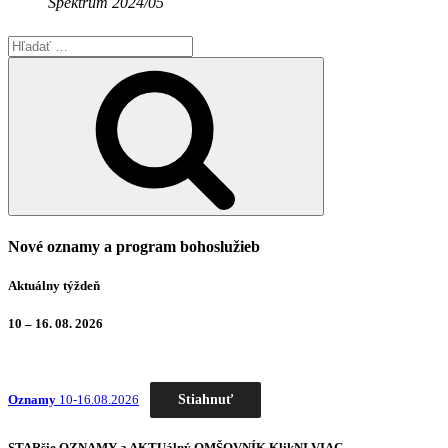
Spektrum 2024/05
Hľadať:
Vyhľadávanie
Nové oznamy a program bohoslužieb
Aktuálny týždeň
10 – 16. 08. 2026
Stiahnuť
Oznamy
10-16.08.2026
STARšie
OZNAMY
a AKTUálný
OMŠOVNÍK
KlikNI
VIAC