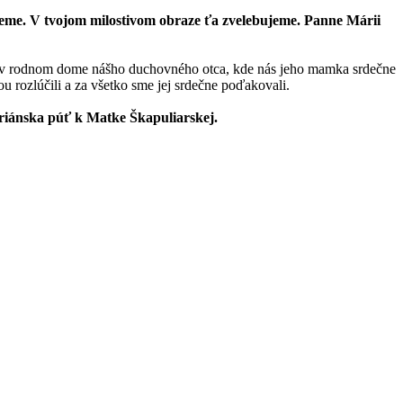
ujeme. V tvojom milostivom obraze ťa zvelebujeme. Panne Márii
li v rodnom dome nášho duchovného otca, kde nás jeho mamka srdečne
ou rozlúčili a za všetko sme jej srdečne poďakovali.
riánska púť k Matke Škapuliarskej.