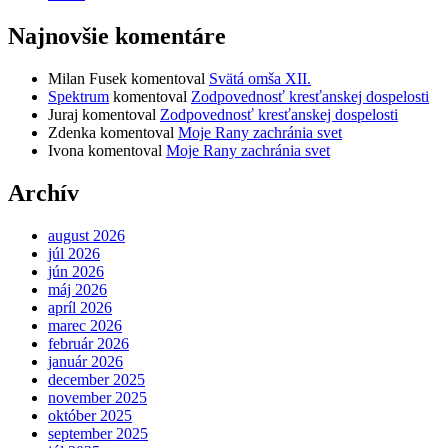
Najnovšie komentáre
Milan Fusek
komentoval
Svätá omša XII.
Spektrum
komentoval
Zodpovednosť kresťanskej dospelosti
Juraj
komentoval
Zodpovednosť kresťanskej dospelosti
Zdenka
komentoval
Moje Rany zachránia svet
Ivona
komentoval
Moje Rany zachránia svet
Archív
august 2026
júl 2026
jún 2026
máj 2026
apríl 2026
marec 2026
február 2026
január 2026
december 2025
november 2025
október 2025
september 2025