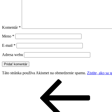
Komentár
*
Meno
*
E-mail
*
Adresa webu
Táto stránka používa Akismet na obmedzenie spamu.
Zistite, ako sa
Navigácia
Predchádzajúci
článok
v
článku