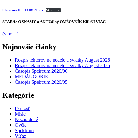
Oznamy
03-09.08.2026
Stiahnuť
STARšie
OZNAMY
a AKTUálný
OMŠOVNÍK
KlikNI
VIAC
(viac…)
Najnovšie články
Rozpis lektorov na nedele a sviatky August 2026
Rozpis lektorov na nedele a sviatky August 2026
Časopis Spektrum 2026/06
MEDŽUGORIE
Časopis Spektrum 2026/05
Kategórie
Farnosť
Misie
Nezaradené
Ovčie
Spektrum
Víťaz