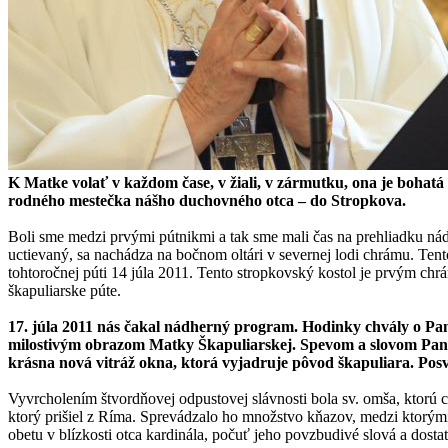
K Matke volať v každom čase, v žiali, v zármutku, ona je bohatá
rodného mestečka nášho duchovného otca – do Stropkova.
Boli sme medzi prvými pútnikmi a tak sme mali čas na prehliadku nád
uctievaný, sa nachádza na bočnom oltári v severnej lodi chrámu. Tent
tohtoročnej púti 14 júla 2011. Tento stropkovský kostol je prvým chrá
škapuliarske púte.
17. júla 2011 nás čakal nádherný program. Hodinky chvály o Pann
milostivým obrazom Matky Škapuliarskej. Spevom a slovom Pann
krásna nová vitráž okna, ktorá vyjadruje pôvod škapuliara. Posvät
Vyvrcholením štvordňovej odpustovej slávnosti bola sv. omša, ktorú 
ktorý prišiel z Ríma. Sprevádzalo ho množstvo kňazov, medzi ktorými 
obetu v blízkosti otca kardinála, počuť jeho povzbudivé slová a dosta