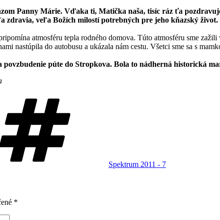
brazom Panny Márie. Vďaka ti, Matička naša, tisíc ráz ťa pozdrav
 zdravia, veľa Božích milostí potrebných pre jeho kňazský život.
 pripomína atmosféru tepla rodného domova. Túto atmosféru sme zaži
 s nami nastúpila do autobusu a ukázala nám cestu. Všetci sme sa s mamk
povzbudenie púte do Stropkova. Bola to nádherná historická ma
a
Značky
Spektrum 2011 - 7
čené
*