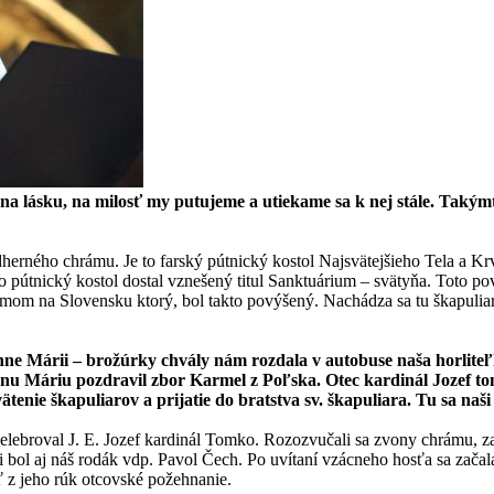
 na lásku, na milosť my putujeme a utiekame sa k nej stále. Taký
herného chrámu. Je to farský pútnický kostol Najsvätejšieho Tela a Kr
o pútnický kostol dostal vznešený titul Sanktuárium – svätyňa. Toto p
mom na Slovensku ktorý, bol takto povýšený. Nachádza sa tu škapuliarske
e Márii – brožúrky chvály nám rozdala v autobuse naša horliteľka
u Máriu pozdravil zbor Karmel z Poľska. Otec kardinál Jozef to
enie škapuliarov a prijatie do bratstva sv. škapuliara. Tu sa naši
celebroval J. E. Jozef kardinál Tomko. Rozozvučali sa zvony chrámu, z
bol aj náš rodák vdp. Pavol Čech. Po uvítaní vzácneho hosťa sa začala 
ť z jeho rúk otcovské požehnanie.