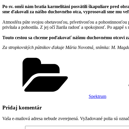
Po sv. omši nám bratia karmelitáni posvätili škapuliare pred o
sme ďakovali za nášho duchovného otca, vyprosovali sme mu veľa
Atmosféra púte svojou obetavosťou, prívetivosťou a pohostinnosťou
privítala a pohostila. Z jej očí žiarila radosť a spokojnosť. Po agapé
Touto cestou sa chceme poďakovať nášmu duchovnému otcovi za 
Za stropkovských pútnikov ďakuje Mária Novotná, snímka: M. Magd
Kategórie
Spektrum
Pridaj komentár
Vaša e-mailová adresa nebude zverejnená.
Vyžadované polia sú ozna