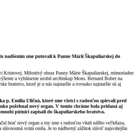
mto nadšením sme putovali k Panne Márii Škapuliarskej do
vi Kristovej. Milostivý obraz Panny Márie Škapuliarskej, mimoriadne
ovýšenie a vyhlásenie urobil arcibiskup Mons. Bernard Bober na
 bratstvo, ktoré je u nás najstaršie a rovnako najstaršie sú aj
 p. Emília Uličná, ktoré sme všetci s radosťou spievali pred
mko požehnal nový organ. V tomto chráme bola pridaná aj
 mnohí pútnici zapísali do škapuliarskeho bratstva.
ačal hrať nový organ a my sme s radosťou vítali nášho veľkňaza,
slávnostná svätá omša. Je to nádherný zážitok sláviť najsvätejšiu