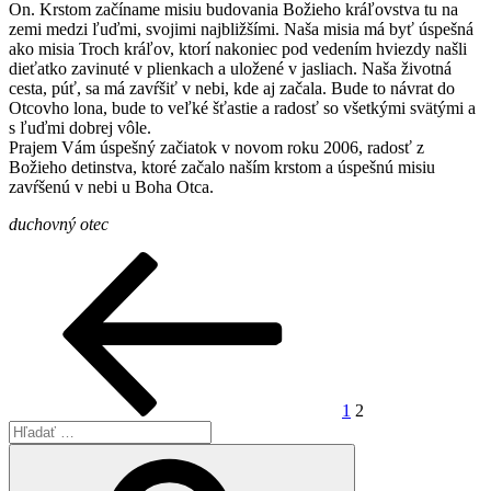
On. Krstom začíname misiu budovania Božieho kráľovstva tu na
zemi medzi ľuďmi, svojimi najbližšími. Naša misia má byť úspešná
ako misia Troch kráľov, ktorí nakoniec pod vedením hviezdy našli
dieťatko zavinuté v plienkach a uložené v jasliach. Naša životná
cesta, púť, sa má zavŕšiť v nebi, kde aj začala. Bude to návrat do
Otcovho lona, bude to veľké šťastie a radosť so všetkými svätými a
s ľuďmi dobrej vôle.
Prajem Vám úspešný začiatok v novom roku 2006, radosť z
Božieho detinstva, ktoré začalo naším krstom a úspešnú misiu
zavŕšenú v nebi u Boha Otca.
duchovný otec
Stránkovanie
Predchádzajúca
Stránka
Stránka
stránka
príspevkov
1
2
Hľadať:
Vyhľadávanie