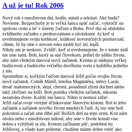
A už je tu! Rok 2006
Nový rok s množstvom dní, hodín, minút a sekúnd. Aké budú?
Nevieme. Bezpochyby je to veľká šanca opäť začať, vykročiť na
správnu cestu a ísť v ústrety ľuďom a Bohu. Prvé dni sú obdobím
zvláštneho začiatku s predsavzatiami a záväzkami. Aj keď si
uvedomujeme svoju krehkosť, krátkosť novoročných predsavzatí,
cítime, že by sme v novom roku mohli byť iní, lepší.
Nikdy nie je neskoro. Zvlášť, keď si uvedomujeme, že v tomto úsilí
nie sme sami. Boh, ktorý sa stal človekom, prišiel do nášho života,
aby nám všetkým daroval nový začiatok. Kristus je nádejou veľkej
budúcnosti a budúceho večného dovŕšenia sveta a každého jedného
z nás.
Spomeňme si, koľkým ľuďom daroval Ježiš počas svojho života
nový začiatok. Colník Matúš, hriešna Magdaléna, mŕtvy Lazár,
desať malomocných, slepí, chromí, posadnutí zlými duchmi alebo
taký zločinec na kríži. Boh ponúka všetkým začiatok, nikomu
nezatvára dvere. Každý má šancu. Nikto si nemusí zúfať.
Ježiš začal svoje verejné účinkovanie Jánovým krstom. Bol to jeho
začiatok a začiatok nového života mnohých ľudí. Aj my sme boli
pokrstení a začali sme dlhú púť Božích detí na tejto zemi. Krst nám
otvára nebo s množstvom milostí, aby sme v živote konali viac
dobra a vyhýbali sa zlu. Krstom začíname púť, podobnú tej
Ježišovej, a všade kam prídeme, chodíme máme dobre robiť ako