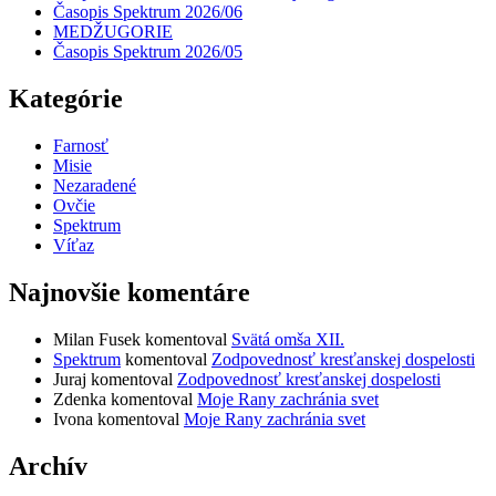
Časopis Spektrum 2026/06
MEDŽUGORIE
Časopis Spektrum 2026/05
Kategórie
Farnosť
Misie
Nezaradené
Ovčie
Spektrum
Víťaz
Najnovšie komentáre
Milan Fusek
komentoval
Svätá omša XII.
Spektrum
komentoval
Zodpovednosť kresťanskej dospelosti
Juraj
komentoval
Zodpovednosť kresťanskej dospelosti
Zdenka
komentoval
Moje Rany zachránia svet
Ivona
komentoval
Moje Rany zachránia svet
Archív