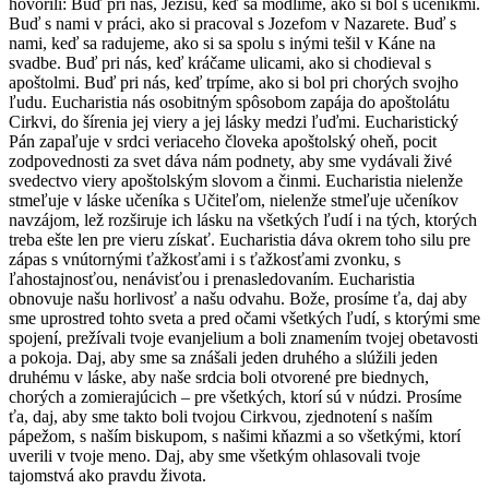
hovorili: Buď pri nás, Ježišu, keď sa modlíme, ako si bol s učeníkmi.
Buď s nami v práci, ako si pracoval s Jozefom v Nazarete. Buď s
nami, keď sa radujeme, ako si sa spolu s inými tešil v Káne na
svadbe. Buď pri nás, keď kráčame ulicami, ako si chodieval s
apoštolmi. Buď pri nás, keď trpíme, ako si bol pri chorých svojho
ľudu. Eucharistia nás osobitným spôsobom zapája do apoštolátu
Cirkvi, do šírenia jej viery a jej lásky medzi ľuďmi. Eucharistický
Pán zapaľuje v srdci veriaceho človeka apoštolský oheň, pocit
zodpovednosti za svet dáva nám podnety, aby sme vydávali živé
svedectvo viery apoštolským slovom a činmi. Eucharistia nielenže
stmeľuje v láske učeníka s Učiteľom, nielenže stmeľuje učeníkov
navzájom, lež rozširuje ich lásku na všetkých ľudí i na tých, ktorých
treba ešte len pre vieru získať. Eucharistia dáva okrem toho silu pre
zápas s vnútornými ťažkosťami i s ťažkosťami zvonku, s
ľahostajnosťou, nenávisťou i prenasledovaním. Eucharistia
obnovuje našu horlivosť a našu odvahu. Bože, prosíme ťa, daj aby
sme uprostred tohto sveta a pred očami všetkých ľudí, s ktorými sme
spojení, prežívali tvoje evanjelium a boli znamením tvojej obetavosti
a pokoja. Daj, aby sme sa znášali jeden druhého a slúžili jeden
druhému v láske, aby naše srdcia boli otvorené pre biednych,
chorých a zomierajúcich – pre všetkých, ktorí sú v núdzi. Prosíme
ťa, daj, aby sme takto boli tvojou Cirkvou, zjednotení s naším
pápežom, s naším biskupom, s našimi kňazmi a so všetkými, ktorí
uverili v tvoje meno. Daj, aby sme všetkým ohlasovali tvoje
tajomstvá ako pravdu života.