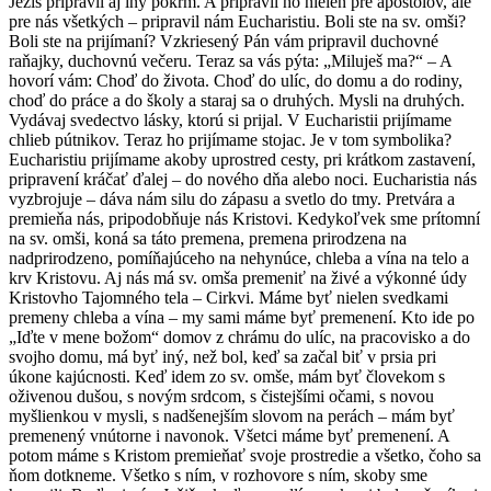
Ježiš pripravil aj iný pokrm. A pripravil ho nielen pre apoštolov, ale
pre nás všetkých – pripravil nám Eucharistiu. Boli ste na sv. omši?
Boli ste na prijímaní? Vzkriesený Pán vám pripravil duchovné
raňajky, duchovnú večeru. Teraz sa vás pýta: „Miluješ ma?“ – A
hovorí vám: Choď do života. Choď do ulíc, do domu a do rodiny,
choď do práce a do školy a staraj sa o druhých. Mysli na druhých.
Vydávaj svedectvo lásky, ktorú si prijal. V Eucharistii prijímame
chlieb pútnikov. Teraz ho prijímame stojac. Je v tom symbolika?
Eucharistiu prijímame akoby uprostred cesty, pri krátkom zastavení,
pripravení kráčať ďalej – do nového dňa alebo noci. Eucharistia nás
vyzbrojuje – dáva nám silu do zápasu a svetlo do tmy. Pretvára a
premieňa nás, pripodobňuje nás Kristovi. Kedykoľvek sme prítomní
na sv. omši, koná sa táto premena, premena prirodzena na
nadprirodzeno, pomíňajúceho na nehynúce, chleba a vína na telo a
krv Kristovu. Aj nás má sv. omša premeniť na živé a výkonné údy
Kristovho Tajomného tela – Cirkvi. Máme byť nielen svedkami
premeny chleba a vína – my sami máme byť premenení. Kto ide po
„Iďte v mene božom“ domov z chrámu do ulíc, na pracovisko a do
svojho domu, má byť iný, než bol, keď sa začal biť v prsia pri
úkone kajúcnosti. Keď idem zo sv. omše, mám byť človekom s
oživenou dušou, s novým srdcom, s čistejšími očami, s novou
myšlienkou v mysli, s nadšenejším slovom na perách – mám byť
premenený vnútorne i navonok. Všetci máme byť premenení. A
potom máme s Kristom premieňať svoje prostredie a všetko, čoho sa
ňom dotkneme. Všetko s ním, v rozhovore s ním, skoby sme