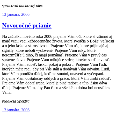
spracoval duchovný otec
Publikované
13 januára, 2006
Novoročné prianie
Na začiatku nového roka 2006 prajeme Vám oči, ktoré si všimnú aj
malé veci; veci každodenného života, ktoré svedčia o Božej veľkosti
a o jeho láske a starostlivosti. Prajeme Vám uši, ktoré prijímajú aj
signály, ktoré neboli vyslovené. Prajeme Vám ruky, ktoré
nerozmýšľajú dlho, či majú pomáhať. Prajeme Vám v pravý čas
správne slovo. Prajeme Vám milujúce srdce, ktorým sa dáte viesť.
Prajeme Vám radosť, lásku, pokoj a pokoru. Prajeme Vám ľudí,
ktorých máte radi, aby pri Vás stáli a dodávali Vám odvahu. Ľudí,
ktorí Vám pomôžu ďalej, keď ste smutní, unavení a vyčerpaní.
Prajeme Vám dostatočný oddych a prácu, ktorá Vám urobí radosť.
Prajeme Vám dobré srdce, ktoré je plné radosti a túto lásku dáva
ďalej. Prajeme Vám, aby Pán času a všetkého dobra bol neustále s
Vami.
redakcia Spektra
Publikované
13 januára, 2006