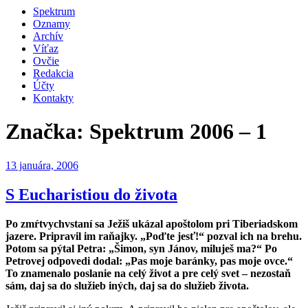
Spektrum
Oznamy
Archív
Víťaz
Ovčie
Redakcia
Účty
Kontakty
Značka:
Spektrum 2006 – 1
Publikované
13 januára, 2006
S Eucharistiou do života
Po zmŕtvychvstaní sa Ježiš ukázal apoštolom pri Tiberiadskom
jazere. Pripravil im raňajky. „Poďte jesť!“ pozval ich na brehu.
Potom sa pýtal Petra: „Šimon, syn Jánov, miluješ ma?“ Po
Petrovej odpovedi dodal: „Pas moje baránky, pas moje ovce.“
To znamenalo poslanie na celý život a pre celý svet – nezostaň
sám, daj sa do služieb iných, daj sa do služieb života.