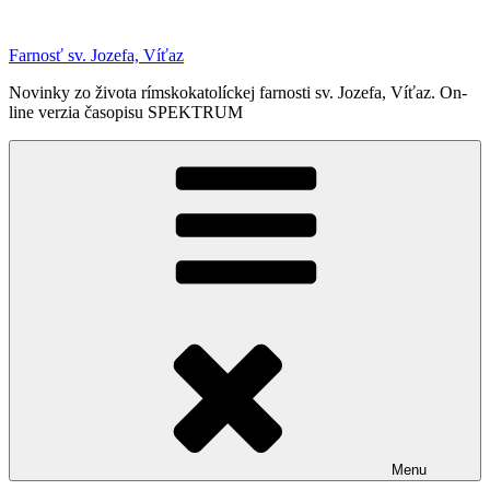
Prejsť
na
Farnosť sv. Jozefa, Víťaz
obsah
Novinky zo života rímskokatolíckej farnosti sv. Jozefa, Víťaz. On-
line verzia časopisu SPEKTRUM
Menu