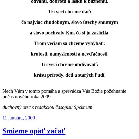
odvahu, dobrotu a lásku k blížnemu.
Tri veci chceme dať:
čo najviac chudobným, slovo útechy smutným
a slovo pochvaly tým, čo si ju zaslúžia.
Trom veciam sa chceme vyhýbať:
krutosti, namyslenosti a nevďačnosti.
Tri veci chceme obdivovať:
krásu prírody, deti a starých ľudí.
Nech Vám v tomto pomáha a sprevádza Vás Božie požehnanie
počas nového roka 2009
duchovný otec s redakciou časopisu Spektrum
Publikované
11 januára, 2009
Smieme opäť začať