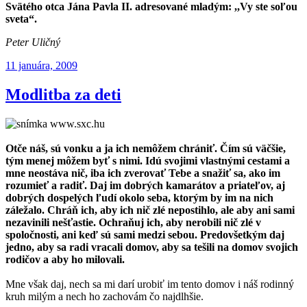
Svätého otca Jána Pavla II. adresované mladým: ,,Vy ste soľou
sveta“.
Peter Uličný
Publikované
11 januára, 2009
Modlitba za deti
Otče náš, sú vonku a ja ich nemôžem chrániť. Čím sú väčšie,
tým menej môžem byť s nimi. Idú svojimi vlastnými cestami a
mne neostáva nič, iba ich zverovať Tebe a snažiť sa, ako im
rozumieť a radiť. Daj im dobrých kamarátov a priateľov, aj
dobrých dospelých ľudí okolo seba, ktorým by im na nich
záležalo. Chráň ich, aby ich nič zlé nepostihlo, ale aby ani sami
nezavinili nešťastie. Ochraňuj ich, aby nerobili nič zlé v
spoločnosti, ani keď sú sami medzi sebou. Predovšetkým daj
jedno, aby sa radi vracali domov, aby sa tešili na domov svojich
rodičov a aby ho milovali.
Mne však daj, nech sa mi darí urobiť im tento domov i náš rodinný
kruh milým a nech ho zachovám čo najdlhšie.