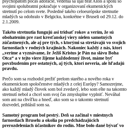
psychopatom počas adorácie, vedenia sa ujal brat Alois a spolu so
svojimi spolubratmi pokračuje v organizovaní ekumenických
stretnutí po celom svete. Posledné takéto celoeurópske stretnutie
mladých sa odohralo v Belgicku, konkrétne v Bruseli od 29.12. do
2.1.2009.
Takéto stretnutia fungujú asi tridsať rokov a verím, že sú
obohatením pre rast kresťanskej viery nielen samotných
zúčastnených, ale aj pre tých, s ktorými sa stretávajú vo svojich
farnostiach v rodných krajinách. Nakoniec každý z nás, ktorí
,,veríme a vyznávame, že Ježiš Kristus je Pán na slávu Boha
Otca“ a v tejto viere žijeme každodenný život, máme byť
povzbudením pre ostatných, aj tých, ktorí neveria, ale hľadajú
pravdu.
Prečo som sa rozhodol prežiť prelom starého a nového roka v
ekumenickom spoločenstve mladých z celej Európy? Samozrejme,
ako každý mladý človek som bol zvedavý, lebo som ešte na takomto
stretnutí nebol a chcel som svoj čas zmysluplne vyplniť. Neváhal
som ani na chvíľku a hneď, ako som sa o takomto stretnutí
dozvedel, prihlásil som sa.
Samotný program bol pestrý. Deň sa začínal v miestnych
farnostiach Bruselu a okolia po predchádzajúcich
prerozdeleniach účastníkov do rodín. Mne bolo dané bývať vo