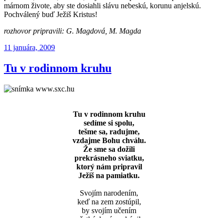
márnom živote, aby ste dosiahli slávu nebeskú, korunu anjelskú.
Pochválený buď Ježiš Kristus!
rozhovor pripravili: G. Magdová, M. Magda
Publikované
11 januára, 2009
Tu v rodinnom kruhu
Tu v rodinnom kruhu
sedíme si spolu,
tešme sa, radujme,
vzdajme Bohu chválu.
Že sme sa dožili
prekrásneho sviatku,
ktorý nám pripravil
Ježiš na pamiatku.
Svojím narodením,
keď na zem zostúpil,
by svojím učením