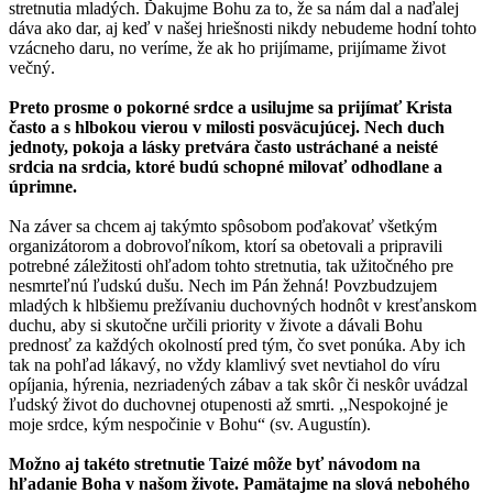
stretnutia mladých. Ďakujme Bohu za to, že sa nám dal a naďalej
dáva ako dar, aj keď v našej hriešnosti nikdy nebudeme hodní tohto
vzácneho daru, no veríme, že ak ho prijímame, prijímame život
večný.
Preto prosme o pokorné srdce a usilujme sa prijímať Krista
často a s hlbokou vierou v milosti posväcujúcej. Nech duch
jednoty, pokoja a lásky pretvára často ustráchané a neisté
srdcia na srdcia, ktoré budú schopné milovať odhodlane a
úprimne.
Na záver sa chcem aj takýmto spôsobom poďakovať všetkým
organizátorom a dobrovoľníkom, ktorí sa obetovali a pripravili
potrebné záležitosti ohľadom tohto stretnutia, tak užitočného pre
nesmrteľnú ľudskú dušu. Nech im Pán žehná! Povzbudzujem
mladých k hlbšiemu prežívaniu duchovných hodnôt v kresťanskom
duchu, aby si skutočne určili priority v živote a dávali Bohu
prednosť za každých okolností pred tým, čo svet ponúka. Aby ich
tak na pohľad lákavý, no vždy klamlivý svet nevtiahol do víru
opíjania, hýrenia, nezriadených zábav a tak skôr či neskôr uvádzal
ľudský život do duchovnej otupenosti až smrti. ,,Nespokojné je
moje srdce, kým nespočinie v Bohu“ (sv. Augustín).
Možno aj takéto stretnutie Taizé môže byť návodom na
hľadanie Boha v našom živote. Pamätajme na slová nebohého