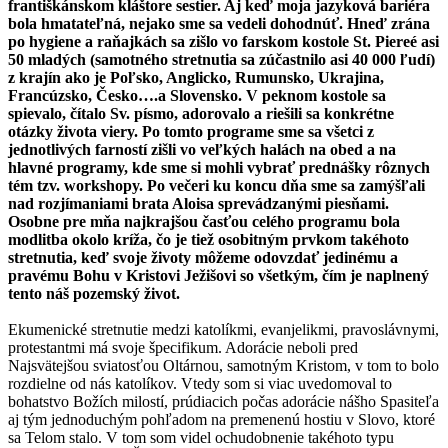
františkánskom kláštore sestier. Aj keď moja jazyková bariéra
bola hmatateľná, nejako sme sa vedeli dohodnúť. Hneď zrána
po hygiene a raňajkách sa zišlo vo farskom kostole St. Piereé asi
50 mladých (samotného stretnutia sa zúčastnilo asi 40 000 ľudí)
z krajín ako je Poľsko, Anglicko, Rumunsko, Ukrajina,
Francúzsko, Česko….a Slovensko. V peknom kostole sa
spievalo, čítalo Sv. písmo, adorovalo a riešili sa konkrétne
otázky života viery. Po tomto programe sme sa všetci z
jednotlivých farností zišli vo veľkých halách na obed a na
hlavné programy, kde sme si mohli vybrať prednášky rôznych
tém tzv. workshopy. Po večeri ku koncu dňa sme sa zamýšľali
nad rozjímaniami brata Aloisa sprevádzanými piesňami.
Osobne pre mňa najkrajšou časťou celého programu bola
modlitba okolo kríža, čo je tiež osobitným prvkom takéhoto
stretnutia, keď svoje životy môžeme odovzdať jedinému a
pravému Bohu v Kristovi Ježišovi so všetkým, čím je naplnený
tento náš pozemský život.
Ekumenické stretnutie medzi katolíkmi, evanjelikmi, pravoslávnymi,
protestantmi má svoje špecifikum. Adorácie neboli pred
Najsvätejšou sviatosťou Oltárnou, samotným Kristom, v tom to bolo
rozdielne od nás katolíkov. Vtedy som si viac uvedomoval to
bohatstvo Božích milostí, prúdiacich počas adorácie nášho Spasiteľa
aj tým jednoduchým pohľadom na premenenú hostiu v Slovo, ktoré
sa Telom stalo. V tom som videl ochudobnenie takéhoto typu