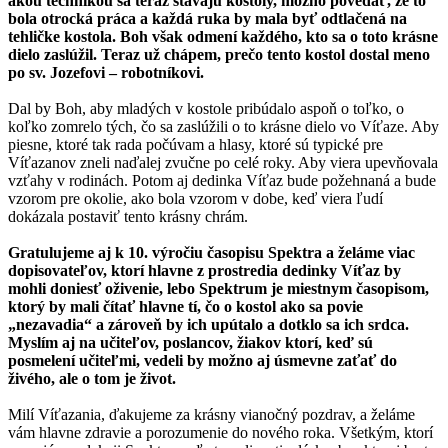
akou technikou sa teraz stavajú kostoly, možno povedať, že to
bola otrocká práca a každá ruka by mala byť odtlačená na
tehličke kostola. Boh však odmení každého, kto sa o toto krásne
dielo zaslúžil. Teraz už chápem, prečo tento kostol dostal meno
po sv. Jozefovi – robotníkovi.
Dal by Boh, aby mladých v kostole pribúdalo aspoň o toľko, o
koľko zomrelo tých, čo sa zaslúžili o to krásne dielo vo Víťaze. Aby
piesne, ktoré tak rada počúvam a hlasy, ktoré sú typické pre
Víťazanov zneli naďalej zvučne po celé roky. Aby viera upevňovala
vzťahy v rodinách. Potom aj dedinka Víťaz bude požehnaná a bude
vzorom pre okolie, ako bola vzorom v dobe, keď viera ľudí
dokázala postaviť tento krásny chrám.
Gratulujeme aj k 10. výročiu časopisu Spektra a želáme viac
dopisovateľov, ktorí hlavne z prostredia dedinky Víťaz by
mohli doniesť oživenie, lebo Spektrum je miestnym časopisom,
ktorý by mali čítať hlavne tí, čo o kostol ako sa povie
„nezavadia“ a zároveň by ich upútalo a dotklo sa ich srdca.
Myslím aj na učiteľov, poslancov, žiakov ktorí, keď sú
posmelení učiteľmi, vedeli by možno aj úsmevne zaťať do
živého, ale o tom je život.
Milí Víťazania, ďakujeme za krásny vianočný pozdrav, a želáme
vám hlavne zdravie a porozumenie do nového roka. Všetkým, ktorí