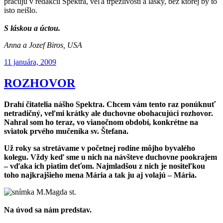
pracujú v redakcii Spektra, veľa trpezlivosti a lásky, bez ktorej by to
isto neišlo.
S láskou a úctou.
Anna a Jozef Biros, USA
Publikované
11 januára, 2009
ROZHOVOR
Drahí čitatelia nášho Spektra. Chcem vám tento raz ponúknuť
netradičný, veľmi krátky ale duchovne obohacujúci rozhovor.
Nahral som ho teraz, vo vianočnom období, konkrétne na
sviatok prvého mučeníka sv. Štefana.
Už roky sa stretávame v početnej rodine môjho byvalého
kolegu. Vždy keď sme u nich na návšteve duchovne pookrajem
– vďaka ich piatim deťom. Najmladšou z nich je nositeľkou
toho najkrajšieho mena Mária a tak ju aj volajú – Mária.
Na úvod sa nám predstav.