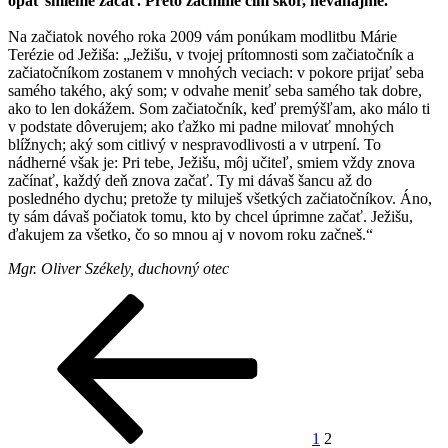
opäť smieme začať. Preto začnime čím skôr, neváhajme.
Na začiatok nového roka 2009 vám ponúkam modlitbu Márie
Terézie od Ježiša: „Ježišu, v tvojej prítomnosti som začiatočník a
začiatočníkom zostanem v mnohých veciach: v pokore prijať seba
samého takého, aký som; v odvahe meniť seba samého tak dobre,
ako to len dokážem. Som začiatočník, keď premýšľam, ako málo ti
v podstate dôverujem; ako ťažko mi padne milovať mnohých
blížnych; aký som citlivý v nespravodlivosti a v utrpení. To
nádherné však je: Pri tebe, Ježišu, môj učiteľ, smiem vždy znova
začínať, každý deň znova začať. Ty mi dávaš šancu až do
posledného dychu; pretože ty miluješ všetkých začiatočníkov. Áno,
ty sám dávaš počiatok tomu, kto by chcel úprimne začať. Ježišu,
ďakujem za všetko, čo so mnou aj v novom roku začneš.“
Mgr. Oliver Székely, duchovný otec
Stránkovanie
Predchádzajúca
Stránka
Stránka
stránka
príspevkov
1
2