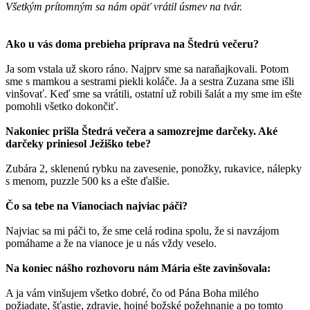
Všetkým prítomným sa nám opäť vrátil úsmev na tvár.
Ako u vás doma prebieha príprava na Štedrú večeru?
Ja som vstala už skoro ráno. Najprv sme sa naraňajkovali. Potom
sme s mamkou a sestrami piekli koláče. Ja a sestra Zuzana sme išli
vinšovať. Keď sme sa vrátili, ostatní už robili šalát a my sme im ešte
pomohli všetko dokončiť.
Nakoniec prišla Štedrá večera a samozrejme darčeky. Aké
darčeky priniesol Ježiško tebe?
Zubára 2, sklenenú rybku na zavesenie, ponožky, rukavice, nálepky
s menom, puzzle 500 ks a ešte ďalšie.
Čo sa tebe na Vianociach najviac páči?
Najviac sa mi páči to, že sme celá rodina spolu, že si navzájom
pomáhame a že na vianoce je u nás vždy veselo.
Na koniec nášho rozhovoru nám Mária ešte zavinšovala:
A ja vám vinšujem všetko dobré, čo od Pána Boha milého
požiadate, šťastie, zdravie, hojné božské požehnanie a po tomto