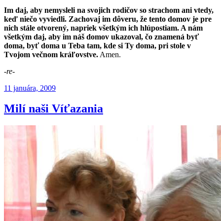
Im daj, aby nemysleli na svojich rodičov so strachom ani vtedy,
keď niečo vyviedli. Zachovaj im dôveru, že tento domov je pre
nich stále otvorený, napriek všetkým ich hlúpostiam. A nám
všetkým daj, aby im náš domov ukazoval, čo znamená byť
doma, byť doma u Teba tam, kde si Ty doma, pri stole v
Tvojom večnom kráľovstve.
Amen.
-re-
Publikované
11 januára, 2009
Milí naši Víťazania