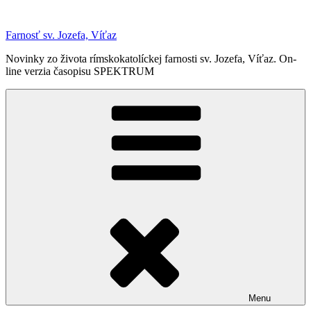
Prejsť
na
Farnosť sv. Jozefa, Víťaz
obsah
Novinky zo života rímskokatolíckej farnosti sv. Jozefa, Víťaz. On-
line verzia časopisu SPEKTRUM
Menu