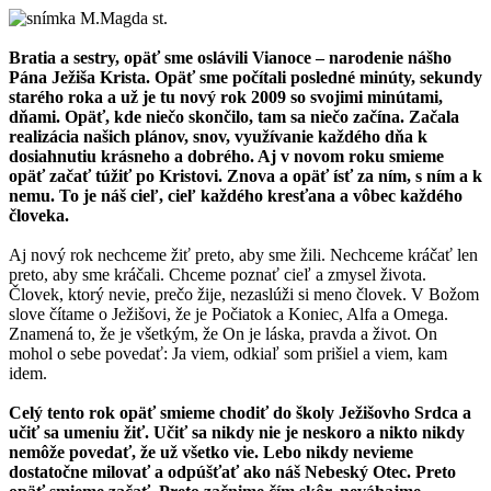
Bratia a sestry, opäť sme oslávili Vianoce – narodenie nášho
Pána Ježiša Krista. Opäť sme počítali posledné minúty, sekundy
starého roka a už je tu nový rok 2009 so svojimi minútami,
dňami. Opäť, kde niečo skončilo, tam sa niečo začína. Začala
realizácia našich plánov, snov, využívanie každého dňa k
dosiahnutiu krásneho a dobrého. Aj v novom roku smieme
opäť začať túžiť po Kristovi. Znova a opäť ísť za ním, s ním a k
nemu. To je náš cieľ, cieľ každého kresťana a vôbec každého
človeka.
Aj nový rok nechceme žiť preto, aby sme žili. Nechceme kráčať len
preto, aby sme kráčali. Chceme poznať cieľ a zmysel života.
Človek, ktorý nevie, prečo žije, nezaslúži si meno človek. V Božom
slove čítame o Ježišovi, že je Počiatok a Koniec, Alfa a Omega.
Znamená to, že je všetkým, že On je láska, pravda a život. On
mohol o sebe povedať: Ja viem, odkiaľ som prišiel a viem, kam
idem.
Celý tento rok opäť smieme chodiť do školy Ježišovho Srdca a
učiť sa umeniu žiť. Učiť sa nikdy nie je neskoro a nikto nikdy
nemôže povedať, že už všetko vie. Lebo nikdy nevieme
dostatočne milovať a odpúšťať ako náš Nebeský Otec. Preto