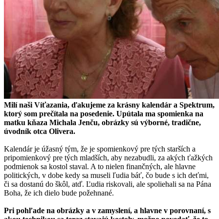
Milí naši Víťazania, ďakujeme za krásny kalendár a Spektrum,
ktorý som prečítala na posedenie. Upútala ma spomienka na
matku kňaza Michala Jenču, obrázky sú výborné, tradične,
úvodník otca Olivera.
Kalendár je úžasný tým, že je spomienkový pre tých starších a
pripomienkový pre tých mladších, aby nezabudli, za akých ťažkých
podmienok sa kostol staval. A to nielen finančných, ale hlavne
politických, v dobe kedy sa museli ľudia báť, čo bude s ich deťmi,
či sa dostanú do škôl, atď. Ľudia riskovali, ale spoliehali sa na Pána
Boha, že ich dielo bude požehnané.
Pri pohľade na obrázky a v zamyslení, a hlavne v porovnaní, s