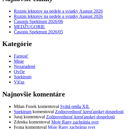
Rozpis lektorov na nedele a sviatky August 2026
Rozpis lektorov na nedele a sviatky August 2026
Časopis Spektrum 2026/06
MEDŽUGORIE
Časopis Spektrum 2026/05
Kategórie
Farnosť
Misie
Nezaradené
Ovčie
Spektrum
Víťaz
Najnovšie komentáre
Milan Fusek
komentoval
Svätá omša XII.
Spektrum
komentoval
Zodpovednosť kresťanskej dospelosti
Juraj
komentoval
Zodpovednosť kresťanskej dospelosti
Zdenka
komentoval
Moje Rany zachránia svet
Ivona
komentoval
Moje Rany zachránia svet