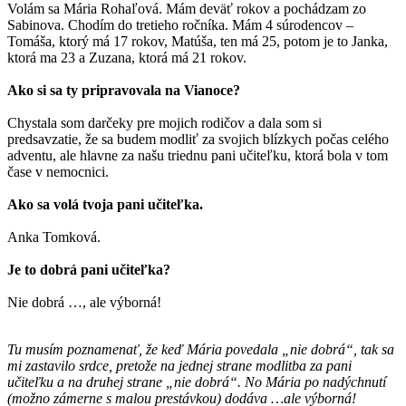
Volám sa Mária Rohaľová. Mám deväť rokov a pochádzam zo
Sabinova. Chodím do tretieho ročníka. Mám 4 súrodencov –
Tomáša, ktorý má 17 rokov, Matúša, ten má 25, potom je to Janka,
ktorá ma 23 a Zuzana, ktorá má 21 rokov.
Ako si sa ty pripravovala na Vianoce?
Chystala som darčeky pre mojich rodičov a dala som si
predsavzatie, že sa budem modliť za svojich blízkych počas celého
adventu, ale hlavne za našu triednu pani učiteľku, ktorá bola v tom
čase v nemocnici.
Ako sa volá tvoja pani učiteľka.
Anka Tomková.
Je to dobrá pani učiteľka?
Nie dobrá …, ale výborná!
Tu musím poznamenať, že keď Mária povedala „nie dobrá“, tak sa
mi zastavilo srdce, pretože na jednej strane modlitba za pani
učiteľku a na druhej strane „nie dobrá“. No Mária po nadýchnutí
(možno zámerne s malou prestávkou) dodáva …ale výborná!