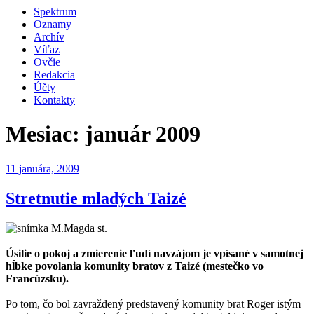
Spektrum
Oznamy
Archív
Víťaz
Ovčie
Redakcia
Účty
Kontakty
Mesiac:
január 2009
Publikované
11 januára, 2009
Stretnutie mladých Taizé
Úsilie o pokoj a zmierenie ľudí navzájom je vpísané v samotnej
hĺbke povolania komunity bratov z Taizé (mestečko vo
Francúzsku).
Po tom, čo bol zavraždený predstavený komunity brat Roger istým