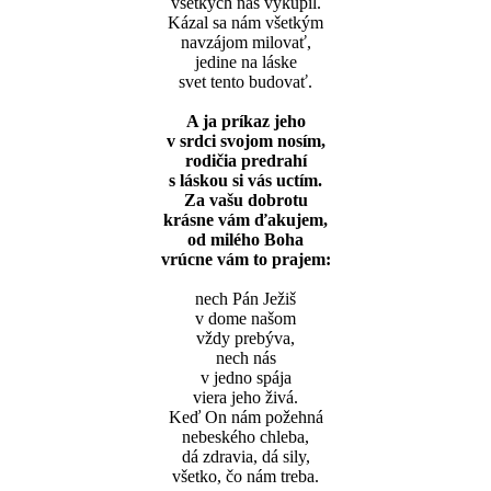
všetkých nás vykúpil.
Kázal sa nám všetkým
navzájom milovať,
jedine na láske
svet tento budovať.
A ja príkaz jeho
v srdci svojom nosím,
rodičia predrahí
s láskou si vás uctím.
Za vašu dobrotu
krásne vám ďakujem,
od milého Boha
vrúcne vám to prajem:
nech Pán Ježiš
v dome našom
vždy prebýva,
nech nás
v jedno spája
viera jeho živá.
Keď On nám požehná
nebeského chleba,
dá zdravia, dá sily,
všetko, čo nám treba.