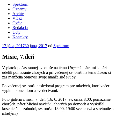
Spektrum
Oznamy
Archív
Víťaz
Ovčie
Redakcia
Účty
Kontakty
Publikované
17 júna, 2017
30 júna, 2017
od
Spektrum
Misie, 7.deň
V piatok počas rannej sv. omše na tému
Utrpenie
pátri misionári
udelili pomazanie chorých a pri večernej sv. omši na tému
Láska
si
zas manželia obnovili svoje manželské sľuby.
Po večernej sv. omši nasledoval program pre mladých, ktorí večer
vyplnili koncertom a svedectvami.
Foto-galéria z misií, 7. deň (16. 6. 2017, sv. omša 8:00, pomazanie
chorých, páter Michal navštívil chorých po domoch a vyskúšal
kosenie či nezabudol, sv. omša 18:00, 19:00 svedectvá a stretnutie s
mladými)