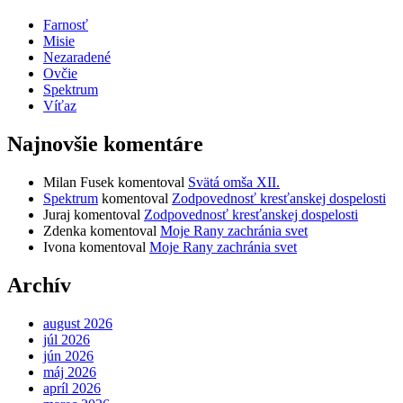
Farnosť
Misie
Nezaradené
Ovčie
Spektrum
Víťaz
Najnovšie komentáre
Milan Fusek
komentoval
Svätá omša XII.
Spektrum
komentoval
Zodpovednosť kresťanskej dospelosti
Juraj
komentoval
Zodpovednosť kresťanskej dospelosti
Zdenka
komentoval
Moje Rany zachránia svet
Ivona
komentoval
Moje Rany zachránia svet
Archív
august 2026
júl 2026
jún 2026
máj 2026
apríl 2026