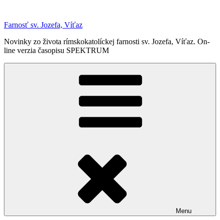
Prejsť
na
Farnosť sv. Jozefa, Víťaz
obsah
Novinky zo života rímskokatolíckej farnosti sv. Jozefa, Víťaz. On-
line verzia časopisu SPEKTRUM
Menu