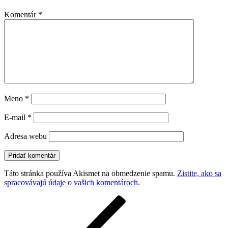
Komentár
*
Meno
*
E-mail
*
Adresa webu
Táto stránka používa Akismet na obmedzenie spamu.
Zistite, ako sa
spracovávajú údaje o vašich komentároch.
Navigácia
Predchádzajúci
článok
v