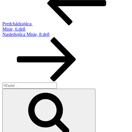
článku
Predchádzajúca
Misie, 6.deň
Ďalší
Nasledujúca
Misie, 8.deň
článok
Hľadať:
Vyhľadávanie