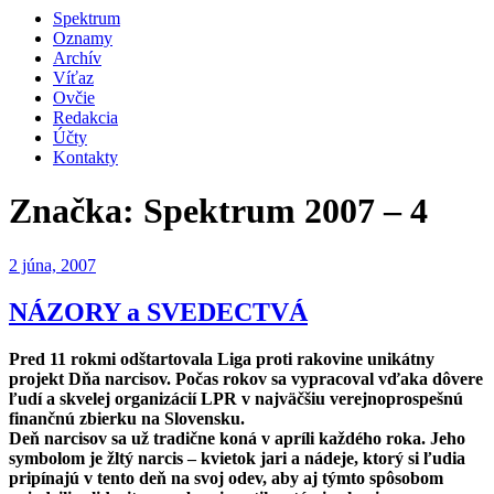
Spektrum
Oznamy
Archív
Víťaz
Ovčie
Redakcia
Účty
Kontakty
Značka:
Spektrum 2007 – 4
Publikované
2 júna, 2007
NÁZORY a SVEDECTVÁ
Pred 11 rokmi odštartovala Liga proti rakovine unikátny
projekt Dňa narcisov. Počas rokov sa vypracoval vďaka dôvere
ľudí a skvelej organizácií LPR v najväčšiu verejnoprospešnú
finančnú zbierku na Slovensku.
Deň narcisov sa už tradične koná v apríli každého roka. Jeho
symbolom je žltý narcis – kvietok jari a nádeje, ktorý si ľudia
pripínajú v tento deň na svoj odev, aby aj týmto spôsobom