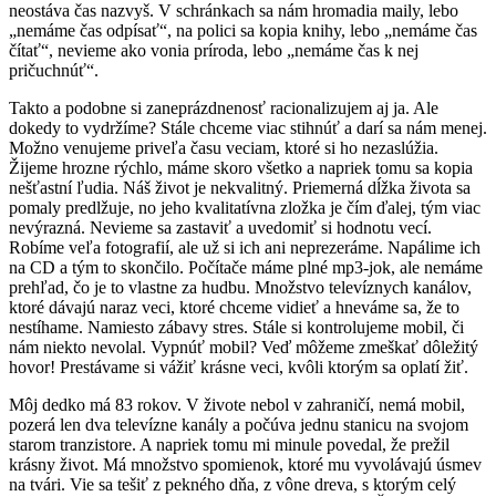
neostáva čas nazvyš. V schránkach sa nám hromadia maily, lebo
„nemáme čas odpísať“, na polici sa kopia knihy, lebo „nemáme čas
čítať“, nevieme ako vonia príroda, lebo „nemáme čas k nej
pričuchnúť“.
Takto a podobne si zaneprázdnenosť racionalizujem aj ja. Ale
dokedy to vydržíme? Stále chceme viac stihnúť a darí sa nám menej.
Možno venujeme priveľa času veciam, ktoré si ho nezaslúžia.
Žijeme hrozne rýchlo, máme skoro všetko a napriek tomu sa kopia
nešťastní ľudia. Náš život je nekvalitný. Priemerná dĺžka života sa
pomaly predlžuje, no jeho kvalitatívna zložka je čím ďalej, tým viac
nevýrazná. Nevieme sa zastaviť a uvedomiť si hodnotu vecí.
Robíme veľa fotografií, ale už si ich ani neprezeráme. Napálime ich
na CD a tým to skončilo. Počítače máme plné mp3-jok, ale nemáme
prehľad, čo je to vlastne za hudbu. Množstvo televíznych kanálov,
ktoré dávajú naraz veci, ktoré chceme vidieť a hneváme sa, že to
nestíhame. Namiesto zábavy stres. Stále si kontrolujeme mobil, či
nám niekto nevolal. Vypnúť mobil? Veď môžeme zmeškať dôležitý
hovor! Prestávame si vážiť krásne veci, kvôli ktorým sa oplatí žiť.
Môj dedko má 83 rokov. V živote nebol v zahraničí, nemá mobil,
pozerá len dva televízne kanály a počúva jednu stanicu na svojom
starom tranzistore. A napriek tomu mi minule povedal, že prežil
krásny život. Má množstvo spomienok, ktoré mu vyvolávajú úsmev
na tvári. Vie sa tešiť z pekného dňa, z vône dreva, s ktorým celý