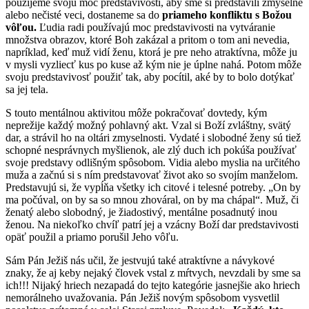
použijeme svoju moc predstavivosti, aby sme si predstavili zmyselné
alebo nečisté veci, dostaneme sa do
priameho konfliktu s Božou
vôľou.
Ľudia radi používajú moc predstavivosti na vytvá­ranie
množstva obrazov, ktoré Boh zakázal a pritom o tom ani nevedia,
napríklad, keď muž vidí ženu, ktorá je pre neho atraktívna, môže ju
v mysli vyzliecť kus po kuse až kým nie je úplne nahá. Potom môže
svoju predstavivosť použiť tak, aby pocítil, aké by to bolo dotýkať
sa jej tela.
S touto mentálnou aktivitou môže pokračovať dovtedy, kým
neprežije každý možný pohlavný akt. Vzal si Boží zvláštny, svätý
dar, a strávil ho na oltári zmyselnosti. Vydaté i slobodné ženy sú tiež
schopné nesprávnych myšlienok, ale zlý duch ich pokúša používať
svoje predstavy odlišným spôsobom. Vidia alebo myslia na určitého
muža a začnú si s ním predstavovať život ako so svojím manželom.
Predstavujú si, že vypĺňa všetky ich citové i telesné potreby. „On by
ma počúval, on by sa so mnou zhováral, on by ma chápal“. Muž, či
ženatý alebo slobodný, je žiadostivý, mentálne posadnutý inou
ženou. Na niekoľko chvíľ patrí jej a vzácny Boží dar predstavivosti
opäť použil a priamo porušil Jeho vôľu.
Sám Pán Ježiš nás učil, že jestvujú také atraktívne a návykové
znaky, že aj keby nejaký človek vstal z mŕtvych, nevzdali by sme sa
ich!!! Nijaký hriech nezapadá do tejto kategórie jasnejšie ako hriech
nemorál­neho uvažovania. Pán Ježiš novým spôsobom vysvetlil