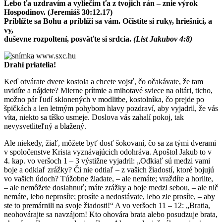
Lebo ťa uzdravím a vyliečim ťa z tvojich rán – znie výrok
Hospodinov. (Jeremiáš 30:12.17)
Priblížte sa Bohu a priblíži sa vám. Očistite si ruky, hriešnici, a
vy,
duševne rozpoltení, posväťte si srdcia.
(List Jakubov 4:8)
Drahí priatelia!
Keď otvárate dvere kostola a chcete vojsť, čo očakávate, že tam
uvidíte a nájdete? Mierne prítmie a mihotavé sviece na oltári, ticho,
možno pár ľudí sklonených v modlitbe, kostolníka, čo prejde po
špičkách a len letmým pohybom hlavy pozdraví, aby vyjadril, že vás
víta, niekto sa tíško usmeje. Doslova vás zahalí pokoj, tak
nevysvetliteľný a blažený.
Ale niekedy, žiaľ, môžete byť dosť šokovaní, čo sa za tými dverami
v spoločenstve Krista vyznávajúcich odohráva. Apoštol Jakub to v
4. kap. vo veršoch 1 – 3 výstižne vyjadril: „Odkiaľ sú medzi vami
boje a odkiaľ zrážky? Či nie odtiaľ – z vašich žiadostí, ktoré bojujú
vo vašich údoch? Túžobne žiadate, – ale nemáte; vraždíte a horlite,
– ale nemôžete dosiahnuť; máte zrážky a boje medzi sebou, – ale nič
nemáte, lebo neprosíte; prosíte a nedostávate, lebo zle prosíte, – aby
ste to premárnili na svoje žiadosti!“ A vo veršoch 11 – 12: „Bratia,
neohovárajte sa navzájom! Kto ohovára brata alebo posudzuje brata,