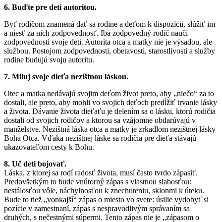
6. Buďte pre deti autoritou.
Byť rodičom znamená dať sa rodine a deťom k dispozícii, slúžiť im
a niesť za nich zodpovednosť. Iba zodpovedný rodič naučí
zodpovednosti svoje deti. Autorita otca a matky nie je výsadou, ale
službou. Postojom zodpovednosti, obetavosti, starostlivosti a služby
rodine budujú svoju autoritu.
7. Miluj svoje dieťa nezištnou láskou.
Otec a matka nedávajú svojim deťom život preto, aby „niečo“ za to
dostali, ale preto, aby mohli vo svojich deťoch predĺžiť trvanie lásky
a života. Dávanie života dieťaťu je delením sa o lásku, ktorú rodičia
dostali od svojich rodičov a ktorou sa vzájomne obdarúvajú v
manželstve. Nezištná láska otca a matky je zrkadlom nezištnej lásky
Boha Otca. Vďaka nezištnej láske sa rodičia pre dieťa stávajú
ukazovateľom cesty k Bohu.
8. Uč deti bojovať.
Láska, z ktorej sa rodí radosť života, musí často tvrdo zápasiť.
Predovšetkým to bude vnútorný zápas s vlastnou slabosťou:
nestálosťou vôle, náchylnosťou k znechuteniu, sklonmi k úteku.
Bude to tiež „vonkajší“ zápas o miesto vo svete: úsilie vydobyť si
pozície v zamestnaní, zápas s nespravodlivým správaním sa
druhých, s nečestnými súpermi. Tento zápas nie je „zápasom o