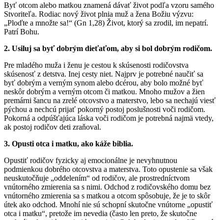
Byť otcom alebo matkou znamená dávať život podľa vzoru samého
Stvoriteľa. Rodiac nový život plnia muž a žena Božiu výzvu:
„Ploďte a množte sa!“ (Gn 1,28) Život, ktorý sa zrodil, im nepatrí.
Patrí Bohu.
2. Usiluj sa byť dobrým dieťaťom, aby si bol dobrým rodičom.
Pre mladého muža i ženu je cestou k skúsenosti rodičovstva
skúsenosť z detstva. Inej cesty niet. Najprv je potrebné naučiť sa
byť dobrým a verným synom alebo dcérou, aby bolo možné byť
neskôr dobrým a verným otcom či matkou. Mnoho mužov a žien
premárni šancu na zrelé otcovstvo a materstvo, lebo sa nechajú viesť
pýchou a nechcú prijať pokorný postoj poslušnosti voči rodičom.
Pokorná a odpúšťajúca láska voči rodičom je potrebná najmä vtedy,
ak postoj rodičov deti zraňoval.
3. Opusti otca i matku, ako káže biblia.
Opustiť rodičov fyzicky aj emocionálne je nevyhnutnou
podmienkou dobrého otcovstva a materstva. Toto opustenie sa však
neuskutočňuje „oddelením“ od rodičov, ale prostredníctvom
vnútorného zmierenia sa s nimi. Odchod z rodičovského domu bez
vnútorného zmierenia sa s matkou a otcom spôsobuje, že je to skôr
útek ako odchod. Mnohí nie sú schopní skutočne vnútorne „opustiť
otca i matku“, pretože im nevedia (často len preto, že skutočne