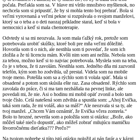
počala. Preľakla som sa. V hlave mi vírilo množstvo myšlienok, no
nechcela som si pripustiť, že by si mohla tento boj prehrať. Bola si
veľmi vyrovnaná a veľmi pekne si rozprávala o svojom manželovi,
ktorý sa o teba a o deti naozaj príkladne staral, keď si bola v
nemocnici a keď si mala chemoterapie.
Odvtedy si sa mi neozvala. Ja som mala ťažký rok, pretože som
potrebovala urobiť skúšky, ktoré boli pre mňa veľmi dôležité.
Hovorila som ti o nich, ale nestihla som ti povedať, že som ich
zložila a že tú licenciu mám. Kvôli nim som ani nežila. Nebola som
za tebou, možno keď si to najviac potrebovala. Myslela som na teba,
čo je s tebou, že ti zavolám. Nestihla som. Jedného dňa mi zazvonil
telefón, kým som ho zodvihla, už prestal. Videla som na mobile
tvoje meno. Potešila som sa a rýchlo som ti volala späť. Mala si
obsadené a potom som skúsila ešte raz. Zasa obsadené. Rýchlo som
zavolala do práce, či si ma tam nezháňala na pevnej linke, ale
povedali mi, že nie. Asi o hodinu mi mobil opäť zvonil a bolo tam
tvoje číslo. Celá natešená som zdvihla a spustila som: „Ahoj Evička,
taká som rada, že mi voláš, ako sa máš?“ Ale neozvala si sa ty, ale
tvoj manžel. „Chcem Vám oznámiť, že Evička včera zomrela.“
Bolo to hrozné, neverila som a položila som si otázku: „Bože, ako
môžeš také niečo dopustiť, ako môžeš zobrať milujúcu mamičku
štvorročnému dieťatku??? Prečo?“
Na tvojom pohrebe si túto istú otázku položil aj pán farár a v kázni