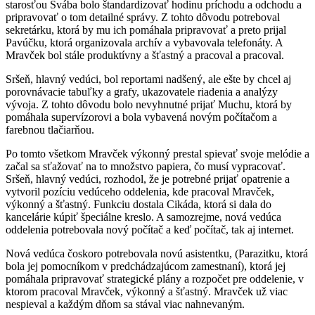
starosťou Švába bolo štandardizovať hodinu príchodu a odchodu a
pripravovať o tom detailné správy. Z tohto dôvodu potreboval
sekretárku, ktorá by mu ich pomáhala pripravovať a preto prijal
Pavúčku, ktorá organizovala archív a vybavovala telefonáty. A
Mravček bol stále produktívny a šťastný a pracoval a pracoval.
Sršeň, hlavný vedúci, bol reportami nadšený, ale ešte by chcel aj
porovnávacie tabuľky a grafy, ukazovatele riadenia a analýzy
vývoja. Z tohto dôvodu bolo nevyhnutné prijať Muchu, ktorá by
pomáhala supervízorovi a bola vybavená novým počítačom a
farebnou tlačiarňou.
Po tomto všetkom Mravček výkonný prestal spievať svoje melódie a
začal sa sťažovať na to množstvo papiera, čo musí vypracovať.
Sršeň, hlavný vedúci, rozhodol, že je potrebné prijať opatrenie a
vytvoril pozíciu vedúceho oddelenia, kde pracoval Mravček,
výkonný a šťastný. Funkciu dostala Cikáda, ktorá si dala do
kancelárie kúpiť špeciálne kreslo. A samozrejme, nová vedúca
oddelenia potrebovala nový počítač a keď počítač, tak aj internet.
Nová vedúca čoskoro potrebovala novú asistentku, (Parazitku, ktorá
bola jej pomocníkom v predchádzajúcom zamestnaní), ktorá jej
pomáhala pripravovať strategické plány a rozpočet pre oddelenie, v
ktorom pracoval Mravček, výkonný a šťastný. Mravček už viac
nespieval a každým dňom sa stával viac nahnevaným.