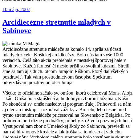
Publikované
10 mája, 2007
Arcidiecézne stretnutie mladých v
Sabinove
Arcidiecézne stretnutie mládeže sa konalo 14. apríla za účasti
mladých z celej Košickej arcidiecézy. Bolo nás tam vyše 1000
veriacich. Celá táto akcia prebiehala v mestskej športovej hale v
Sabinove. Každá farnosť či mesto prišli so svojimi kňazmi. Stretli
sme sa tam aj s duch. otcom Jurajom Riškom, ktorý dal všetkých
pozdraviť. Tak vám prostredníctvom časopisu Spektrum
odovzdávam pozdrav od otca Juraja.
Všetko to oficiálne začalo sv. omšou, ktorú celebroval Mons. Alojz
Tkáč. Omša bola skrášlená aj hudobným zborom Južania z Košíc.
Po skončení sv. omše nasledoval program ďalej. Príhovoril sa nám
aj otec arcibiskup – rozprával zážitky z Bruselu, lebo tesne pred
týmto stretnutím mládeže pricestoval na Slovensko z Belgicka. Po
príhovore boli rôzne prednášky, príbehy zo života pozvaných hostí.
Vystupoval tam zbor z Umeleckej školy zo Sabinova, previedli sa
nám aj hip-hopové kreácie a tak troška sa to nieslo aj v duchu
ľudovej nôty. Vrcholom celého stretnutia bolo vystúpenie skupiny