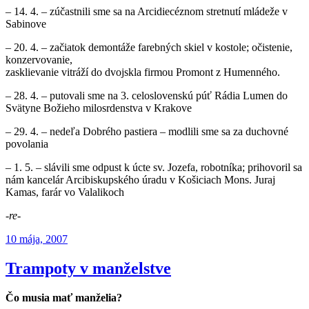
– 14. 4. – zúčastnili sme sa na Arcidiecéznom stretnutí mládeže v
Sabinove
– 20. 4. – začiatok demontáže farebných skiel v kostole; očistenie,
konzervovanie,
zasklievanie vitráží do dvojskla firmou Promont z Humenného.
– 28. 4. – putovali sme na 3. celoslovenskú púť Rádia Lumen do
Svätyne Božieho milosrdenstva v Krakove
– 29. 4. – nedeľa Dobrého pastiera – modlili sme sa za duchovné
povolania
– 1. 5. – slávili sme odpust k úcte sv. Jozefa, robotníka; prihovoril sa
nám kancelár Arcibiskupského úradu v Košiciach Mons. Juraj
Kamas, farár vo Valalikoch
-re-
Publikované
10 mája, 2007
Trampoty v manželstve
Čo musia mať manželia?