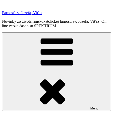
Prejsť
na
Farnosť sv. Jozefa, Víťaz
obsah
Novinky zo života rímskokatolíckej farnosti sv. Jozefa, Víťaz. On-
line verzia časopisu SPEKTRUM
Menu