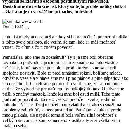
vyjadrili solidaritu s osobami postihnutými rakovinou.
Dostali sme do redakcie list, ktorý sa tejto problematiky dotkol
– žiaľ ako je to vo väčšine prípadov, bolestne!
Drahá Evička,
tento list nikdy nedostaneš a nikdy si ho neprečítaš, pretože si odišla
z tohto sveta priskoro, ale verím, že tam, kde si, máš možnosť
vidieť, čo cítim a čo ti chcem povedať.
Pamätáš sa, ako sme sa zoznámili? Ty a ja sme boli obeťami
rovnakého podvodu a príčinou nášho zoznámenia bolo vlastne
nešťastie, ktoré nás obe postihlo a proti ktorému sme sa chceli
spoločne postaviť. Bolo to pred trinástimi rokmi, boli sme mladé,
odvážne, veselé a v hlave sme mali plno plánov a plno nápadov, ako
ich dosiahnuť. Chceli sme podnikať a verili sme, že sa nám bude
dariť a že vytvoríme pre naše rodiny pokojný domov. Obidve sme
prišli o značný majetok, lenže ku mne bol osud milší. Teba tento
podvod pripravil skutočne o všetko, pretože ti vzal aj rodinnú
pohodu a šťastie. Tvoj manžel to nezvládol a to, ako sa snažil na
problémy zabudnúť, je neodpustiteľné. Pamätám si, ako si predo
mnou plakala, ale napriek tomu si bola veľmi silná osobnosť s
veľkým srdcom. Ja som sa na neho zlostila a ty si si všetku vinu
brala na seba.