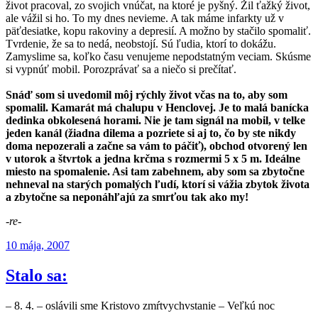
život pracoval, zo svojich vnúčat, na ktoré je pyšný. Žil ťažký život,
ale vážil si ho. To my dnes nevieme. A tak máme infarkty už v
päťdesiatke, kopu rakoviny a depresií. A možno by stačilo spomaliť.
Tvrdenie, že sa to nedá, neobstojí. Sú ľudia, ktorí to dokážu.
Zamyslime sa, koľko času venujeme nepodstatným veciam. Skúsme
si vypnúť mobil. Porozprávať sa a niečo si prečítať.
Snáď som si uvedomil môj rýchly život včas na to, aby som
spomalil. Kamarát má chalupu v Henclovej. Je to malá banícka
dedinka obkolesená horami. Nie je tam signál na mobil, v telke
jeden kanál (žiadna dilema a pozriete si aj to, čo by ste nikdy
doma nepozerali a začne sa vám to páčiť), obchod otvorený len
v utorok a štvrtok a jedna krčma s rozmermi 5 x 5 m. Ideálne
miesto na spomalenie. Asi tam zabehnem, aby som sa zbytočne
nehneval na starých pomalých ľudí, ktorí si vážia zbytok života
a zbytočne sa neponáhľajú za smrťou tak ako my!
-re-
Publikované
10 mája, 2007
Stalo sa:
– 8. 4. – oslávili sme Kristovo zmŕtvychvstanie – Veľkú noc