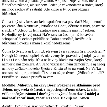
ohovára zákon a posudzuje zákon. Ak posudzuješ zákon, nie si
činiteľom zákona, ale sudcom. Jeden je zákonodarca a sudca, ktorý
má moc zachovať i zatratiť. Ale ktože si ty, čo posudzuješ
blížneho?“
Čo na taký stav kresťanského spoločenstva povedať? Napomenúť
po vzore Jána Krstiteľa: „Priblížte sa Bohu, očistite si ruky, posväťte
si srdcia?“ Alebo už len rezignovane a smutne mávnuť rukou:
Nezhojiteľný je tvoj úraz? Naše rany sú často príliš boľavé a
schopnosť čí ochota priblížiť sa Bohu nemožná, keďže to k
blížnemu človeku z mäsa a kostí nedokážeme.
Čo na to Svätý Pán Boh? „Uzdravím ťa a vyliečim ťa z tvojich rán.“
Nelogické, nepochopiteľné, nie v zmysle spravodlivej odplaty, ale m
i l o s t i v o nám odpúšťa a naše viny kladie na svojho Syna, ktorý
namiesto nás zomiera. A v Jeho vzkriesení nám demonštruje aj nádej
na nový začiatok nového života v Kristu už tu na zemi. Na Veľkú
noc sme si to pripomínali. Či sme to už po dvoch týždňoch zabudli?
Priblížte sa Bohu a priblíži sa vám.
Modlitba:
Milostivý, láskavý Bože! Pokorne sa skláňame pred
Tebou, my, sveta skúsení, v nepochopiteľnom úžase, že nám
veľkonočným ránom i dnešným novým dňom dávaš nádej a
možnosť začať inak, začať s Tebou. Ďakujeme! Amen.
Alenka Bodnárová, novinár Network Slovakia, Prešov