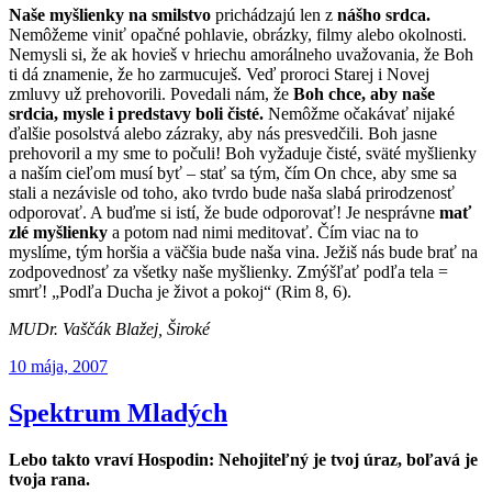
Naše myšlienky na smilstvo
prichádzajú len z
nášho srdca.
Nemôžeme viniť opačné pohlavie, obrázky, filmy alebo okolnosti.
Nemysli si, že ak hovieš v hriechu amorálneho uvažovania, že Boh
ti dá znamenie, že ho zarmucuješ. Veď proroci Starej i Novej
zmluvy už prehovorili. Povedali nám, že
Boh chce, aby naše
srdcia, mysle i predstavy boli čisté.
Nemôžme očakávať nijaké
ďalšie posolstvá alebo zázraky, aby nás presvedčili. Boh jasne
prehovoril a my sme to počuli! Boh vyžaduje čisté, sväté myš­lienky
a naším cieľom musí byť – stať sa tým, čím On chce, aby sme sa
stali a nezávisle od toho, ako tvrdo bude naša slabá prirodzenosť
odpo­rovať. A buďme si istí, že bude odporovať! Je nesprávne
mať
zlé myšlienky
a potom nad nimi meditovať. Čím viac na to
myslíme, tým horšia a väčšia bude naša vina. Ježiš nás bude brať na
zodpovednosť za všetky naše myš­lienky. Zmýšľať podľa tela =
smrť! „Podľa Ducha je život a pokoj“ (Rim 8, 6).
MUDr. Vaščák Blažej, Široké
Publikované
10 mája, 2007
Spektrum Mladých
Lebo takto vraví Hospodin: Nehojiteľný je tvoj úraz, boľavá je
tvoja rana.