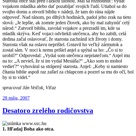
Starosta obce stál pred ťažkou úlohou. Mal sa rozhodnúť: vydať
vojakom mladíka alebo dať pozabíjať svojich ľudí. Utiahol sa do
svojho domu a otvoril bibliu v nádeji, že tam do rána nájde
odpoveď. Nad ránom, po dlhých hodinách, padol jeho zrak na tieto
slová: „Je lepšie, ak zomrie jeden človek, ako by mal zahynúť celý
národ.“ Zatvoril bibliu, zavolal vojakov a prezradil im, kde sa
mladík skrýva. Keď vojaci odvliekli utečenca, aby ho zabili, celá
dedina začal oslavovať, že starosta zachránil ich životy i domy.
Starosta však na oslavu neprišiel. Gniavil ho veľký zármutok a
zostal sám. V noci k nemu prišiel anjel a spýtal sa ho: „Čo si to
urobil?“ Odpovedal: „Vydal som utečenca nepriateľom.“ Anjel mu
na to: „A nevieš, že si im vydal Mesiáša?“ „Ako som to mohol
vedieť?“ vyhováral sa strápený starosta. Anjel: „Keby si namiesto
čítania biblie aspoň raz zašiel za chlapcom a pozrel sa mu do očí, bol
by si to videl.“
spracoval Ján Velčok, Víťaz
Publikované
28 mája, 2007
Desatoro zrelého rodičovstva
1. Hľadaj Boha ako otca.