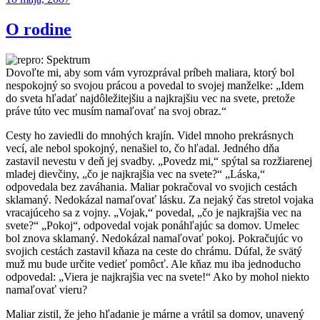
O rodine
Dovoľte mi, aby som vám vyrozprával príbeh maliara, ktorý bol
nespokojný so svojou prácou a povedal to svojej manželke: „Idem
do sveta hľadať najdôležitejšiu a najkrajšiu vec na svete, pretože
práve túto vec musím namaľovať na svoj obraz.“
Cesty ho zaviedli do mnohých krajín. Videl mnoho prekrásnych
vecí, ale nebol spokojný, nenašiel to, čo hľadal. Jedného dňa
zastavil nevestu v deň jej svadby. „Povedz mi,“ spýtal sa rozžiarenej
mladej dievčiny, „čo je najkrajšia vec na svete?“ „Láska,“
odpovedala bez zaváhania. Maliar pokračoval vo svojich cestách
sklamaný. Nedokázal namaľovať lásku. Za nejaký čas stretol vojaka
vracajúceho sa z vojny. „Vojak,“ povedal, „čo je najkrajšia vec na
svete?“ „Pokoj“, odpovedal vojak ponáhľajúc sa domov. Umelec
bol znova sklamaný. Nedokázal namaľovať pokoj. Pokračujúc vo
svojich cestách zastavil kňaza na ceste do chrámu. Dúfal, že svätý
muž mu bude určite vedieť pomôcť. Ale kňaz mu iba jednoducho
odpovedal: „Viera je najkrajšia vec na svete!“ Ako by mohol niekto
namaľovať vieru?
Maliar zistil, že jeho hľadanie je márne a vrátil sa domov, unavený