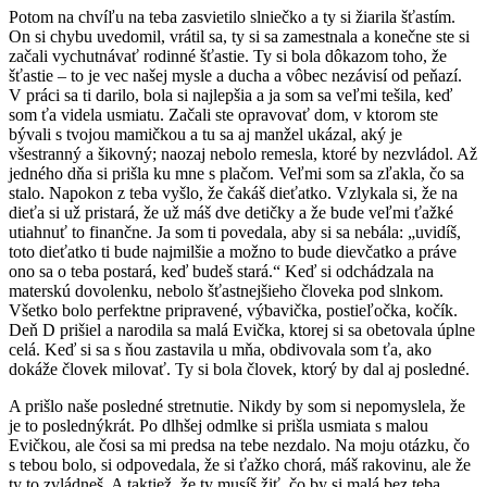
Potom na chvíľu na teba zasvietilo slniečko a ty si žiarila šťastím.
On si chybu uvedomil, vrátil sa, ty si sa zamestnala a konečne ste si
začali vychutnávať rodinné šťastie. Ty si bola dôkazom toho, že
šťastie – to je vec našej mysle a ducha a vôbec nezávisí od peňazí.
V práci sa ti darilo, bola si najlepšia a ja som sa veľmi tešila, keď
som ťa videla usmiatu. Začali ste opravovať dom, v ktorom ste
bývali s tvojou mamičkou a tu sa aj manžel ukázal, aký je
všestranný a šikovný; naozaj nebolo remesla, ktoré by nezvládol. Až
jedného dňa si prišla ku mne s plačom. Veľmi som sa zľakla, čo sa
stalo. Napokon z teba vyšlo, že čakáš dieťatko. Vzlykala si, že na
dieťa si už pristará, že už máš dve detičky a že bude veľmi ťažké
utiahnuť to finančne. Ja som ti povedala, aby si sa nebála: „uvidíš,
toto dieťatko ti bude najmilšie a možno to bude dievčatko a práve
ono sa o teba postará, keď budeš stará.“ Keď si odchádzala na
materskú dovolenku, nebolo šťastnejšieho človeka pod slnkom.
Všetko bolo perfektne pripravené, výbavička, postieľočka, kočík.
Deň D prišiel a narodila sa malá Evička, ktorej si sa obetovala úplne
celá. Keď si sa s ňou zastavila u mňa, obdivovala som ťa, ako
dokáže človek milovať. Ty si bola človek, ktorý by dal aj posledné.
A prišlo naše posledné stretnutie. Nikdy by som si nepomyslela, že
je to poslednýkrát. Po dlhšej odmlke si prišla usmiata s malou
Evičkou, ale čosi sa mi predsa na tebe nezdalo. Na moju otázku, čo
s tebou bolo, si odpovedala, že si ťažko chorá, máš rakovinu, ale že
ty to zvládneš. A taktiež, že ty musíš žiť, čo by si malá bez teba