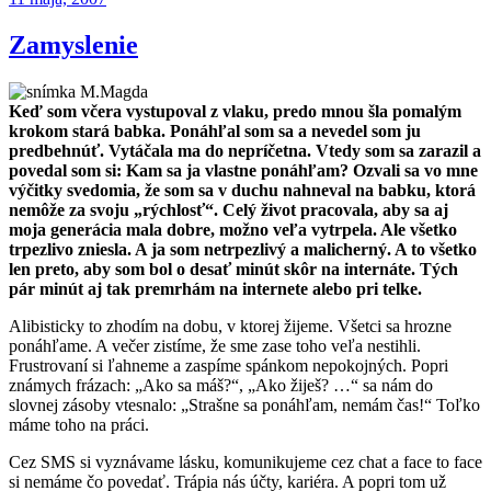
Zamyslenie
Keď som včera vystupoval z vlaku, predo mnou šla pomalým
krokom stará babka. Ponáhľal som sa a nevedel som ju
predbehnúť. Vytáčala ma do nepríčetna. Vtedy som sa zarazil a
povedal som si: Kam sa ja vlastne ponáhľam? Ozvali sa vo mne
výčitky svedomia, že som sa v duchu nahneval na babku, ktorá
nemôže za svoju „rýchlosť“. Celý život pracovala, aby sa aj
moja generácia mala dobre, možno veľa vytrpela. Ale všetko
trpezlivo zniesla. A ja som netrpezlivý a malicherný. A to všetko
len preto, aby som bol o desať minút skôr na internáte. Tých
pár minút aj tak premrhám na internete alebo pri telke.
Alibisticky to zhodím na dobu, v ktorej žijeme. Všetci sa hrozne
ponáhľame. A večer zistíme, že sme zase toho veľa nestihli.
Frustrovaní si ľahneme a zaspíme spánkom nepokojných. Popri
známych frázach: „Ako sa máš?“, „Ako žiješ? …“ sa nám do
slovnej zásoby vtesnalo: „Strašne sa ponáhľam, nemám čas!“ Toľko
máme toho na práci.
Cez SMS si vyznávame lásku, komunikujeme cez chat a face to face
si nemáme čo povedať. Trápia nás účty, kariéra. A popri tom už