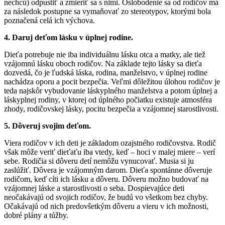
nechcú) odpustiť a zmieriť sa s nimi. Oslobodenie sa od rodičov má
za následok postupne sa vymaňovať zo stereotypov, ktorými bola
poznačená celá ich výchova.
4. Daruj deťom lásku v úplnej rodine.
Dieťa potrebuje nie iba individuálnu lásku otca a matky, ale tiež
vzájomnú lásku oboch rodičov. Na základe tejto lásky sa dieťa
dozvedá, čo je ľudská láska, rodina, manželstvo, v úplnej rodine
nachádza oporu a pocit bezpečia. Veľmi dôležitou úlohou rodičov je
teda najskôr vybudovanie láskyplného manželstva a potom úplnej a
láskyplnej rodiny, v ktorej od úplného počiatku existuje atmosféra
zhody, rodičovskej lásky, pocitu bezpečia a vzájomnej starostlivosti.
5. Dôveruj svojim deťom.
Viera rodičov v ich deti je základom ozajstného rodičovstva. Rodič
však môže veriť dieťaťu iba vtedy, keď – hoci v malej miere – verí
sebe. Rodičia si dôveru detí nemôžu vynucovať. Musia si ju
zaslúžiť. Dôvera je vzájomným darom. Dieťa spontánne dôveruje
rodičom, keď cíti ich lásku a dôveru. Dôveru možno budovať na
vzájomnej láske a starostlivosti o seba. Dospievajúce deti
neočakávajú od svojich rodičov, že budú vo všetkom bez chyby.
Očakávajú od nich predovšetkým dôveru a vieru v ich možnosti,
dobré plány a túžby.