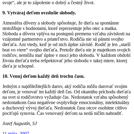
svoje“, ale je to zápolenie o dobrý a čestný život.
9. Vytváraj deťom ovzdušie slobody.
Atmosféra dôvery a slobody spôsobuje, že dieťa sa spontánne
stotožňuje s hodnotami, ktoré reprezentuje jeho otec a matka.
Sloboda a dôvera vplýva na postupnú premenu vzťahu závislosti na
vzájomné partnerstvo a priateľstvo. Rodičia nie sú pánmi svojho
dieťaťa. Ani vtedy, keď je od nich úplne závislé. Rodič je len „starší
brat vo viere“ svojho dieťaťa. Pretože dieťa nie je majetkom svojich
rodičov, nemôžu mať úplne v moci jeho slobodu. V každom období
života dieťaťa treba rešpektovať jeho slobodu v takej miere, ktorej
dieťa je schopné.
10. Venuj deťom každý deň trochu času.
Jedným z najdôležitejších darov, aký rodičia môžu darovať svojim
deťom, je venovať im každý deň čas. Od okamihu príchodu dieťaťa
na svet si rodičovstvo vyžaduje čas. Nedostatok vzťahu spôsobený
nedostatkom času negatívne ovplyvňuje emocionálny, intelektuálny
a duchovný vývoj dieťaťa. Nedostatok času otcov osobitne citlivo
pociťujú synovia. Čas venovaný deťom sa nedá ničím nahradiť.
Jozef Augustín, SJ
Publikované
11 mája, 2007