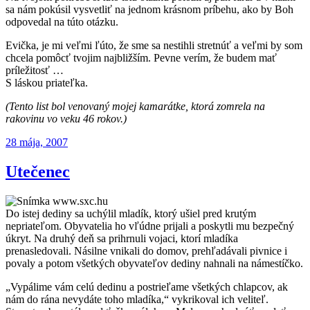
sa nám pokúsil vysvetliť na jednom krásnom príbehu, ako by Boh
odpovedal na túto otázku.
Evička, je mi veľmi ľúto, že sme sa nestihli stretnúť a veľmi by som
chcela pomôcť tvojim najbližším. Pevne verím, že budem mať
príležitosť …
S láskou priateľka.
(Tento list bol venovaný mojej kamarátke, ktorá zomrela na
rakovinu vo veku 46 rokov.)
Publikované
28 mája, 2007
Utečenec
Do istej dediny sa uchýlil mladík, ktorý ušiel pred krutým
nepriateľom. Obyvatelia ho vľúdne prijali a poskytli mu bezpečný
úkryt. Na druhý deň sa prihrnuli vojaci, ktorí mladíka
prenasledovali. Násilne vnikali do domov, prehľadávali pivnice i
povaly a potom všetkých obyvateľov dediny nahnali na námestíčko.
„Vypálime vám celú dedinu a postrieľame všetkých chlapcov, ak
nám do rána nevydáte toho mladíka,“ vykrikoval ich veliteľ.