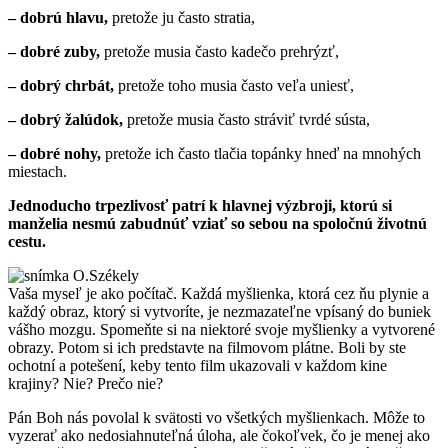
– dobrú hlavu,
pretože ju často stratia,
– dobré zuby,
pretože musia často kadečo prehrýzť,
– dobrý chrbát,
pretože toho musia často veľa uniesť,
– dobrý žalúdok,
pretože musia často stráviť tvrdé sústa,
– dobré nohy,
pretože ich často tlačia topánky hneď na mnohých
miestach.
Jednoducho trpezlivosť patrí k hlavnej výzbroji, ktorú si
manželia nesmú zabudnúť vziať so sebou na spoločnú životnú
cestu.
Vaša myseľ je ako počítač. Každá myšlienka, ktorá cez ňu plynie a
každý obraz, ktorý si vytvoríte, je nezmazateľne vpísaný do buniek
vášho mozgu. Spomeňte si na niektoré svoje myšlienky a vytvorené
obrazy. Potom si ich predstavte na filmovom plátne. Boli by ste
ochotní a potešení, keby tento film ukazovali v každom kine
krajiny? Nie? Prečo nie?
Pán Boh nás povolal k svätosti vo všetkých myšlienkach. Môže to
vyzerať ako nedosiahnuteľná úloha, ale čokoľvek, čo je menej ako