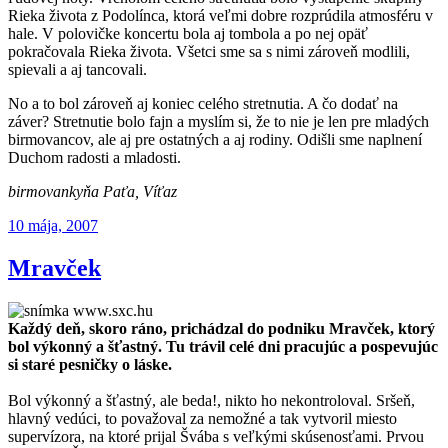
Rieka života z Podolínca, ktorá veľmi dobre rozprúdila atmosféru v
hale. V polovičke koncertu bola aj tombola a po nej opäť
pokračovala Rieka života. Všetci sme sa s nimi zároveň modlili,
spievali a aj tancovali.
No a to bol zároveň aj koniec celého stretnutia. A čo dodať na
záver? Stretnutie bolo fajn a myslím si, že to nie je len pre mladých
birmovancov, ale aj pre ostatných a aj rodiny. Odišli sme naplnení
Duchom radosti a mladosti.
birmovankyňa Paťa, Víťaz
Publikované
10 mája, 2007
Mravček
Každý deň, skoro ráno, prichádzal do podniku Mravček, ktorý
bol výkonný a šťastný. Tu trávil celé dni pracujúc a pospevujúc
si staré pesničky o láske.
Bol výkonný a šťastný, ale beda!, nikto ho nekontroloval. Sršeň,
hlavný vedúci, to považoval za nemožné a tak vytvoril miesto
supervízora, na ktoré prijal Švába s veľkými skúsenosťami. Prvou