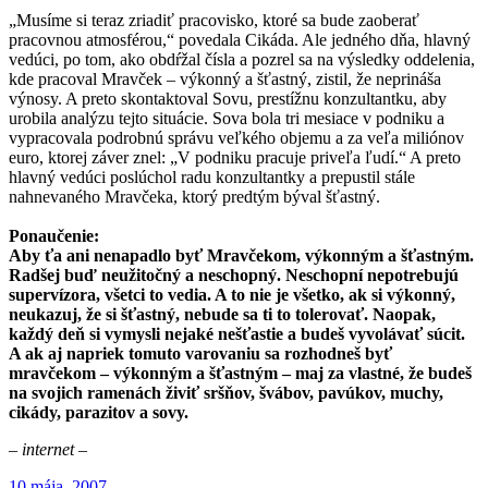
„Musíme si teraz zriadiť pracovisko, ktoré sa bude zaoberať
pracovnou atmosférou,“ povedala Cikáda. Ale jedného dňa, hlavný
vedúci, po tom, ako obdŕžal čísla a pozrel sa na výsledky oddelenia,
kde pracoval Mravček – výkonný a šťastný, zistil, že neprináša
výnosy. A preto skontaktoval Sovu, prestížnu konzultantku, aby
urobila analýzu tejto situácie. Sova bola tri mesiace v podniku a
vypracovala podrobnú správu veľkého objemu a za veľa miliónov
euro, ktorej záver znel: „V podniku pracuje priveľa ľudí.“ A preto
hlavný vedúci poslúchol radu konzultantky a prepustil stále
nahnevaného Mravčeka, ktorý predtým býval šťastný.
Ponaučenie:
Aby ťa ani nenapadlo byť Mravčekom, výkonným a šťastným.
Radšej buď neužitočný a neschopný. Neschopní nepotrebujú
supervízora, všetci to vedia. A to nie je všetko, ak si výkonný,
neukazuj, že si šťastný, nebude sa ti to tolerovať. Naopak,
každý deň si vymysli nejaké nešťastie a budeš vyvolávať súcit.
A ak aj napriek tomuto varovaniu sa rozhodneš byť
mravčekom – výkonným a šťastným – maj za vlastné, že budeš
na svojich ramenách živiť sršňov, švábov, pavúkov, muchy,
cikády, parazitov a sovy.
– internet –
Publikované
10 mája, 2007