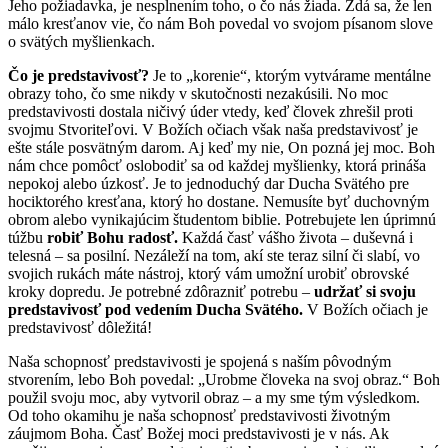
Jeho požiadavka, je nesplnením toho, o čo nás žiada. Zdá sa, že len
málo kresťanov vie, čo nám Boh povedal vo svojom písanom slove
o svätých myšlienkach.
Čo je predstavivosť?
Je to „korenie“, ktorým vytvárame mentálne
obrazy toho, čo sme nikdy v skutočnosti nezakúsili. No moc
predstavivosti dostala ničivý úder vtedy, keď človek zhrešil proti
svojmu Stvoriteľovi. V Božích očiach však naša predstavivosť je
ešte stále posvätným darom. Aj keď my nie, On pozná jej moc. Boh
nám chce pomôcť oslobodiť sa od každej myšlienky, ktorá prináša
nepokoj alebo úzkosť. Je to jednoduchý dar Ducha Svätého pre
hociktorého kresťana, ktorý ho dostane. Nemu­síte byť duchovným
obrom alebo vynikajúcim študentom biblie. Potrebujete len úprimnú
túžbu
robiť Bohu radosť.
Každá časť vášho života – duševná i
telesná – sa posilní. Nezáleží na tom, akí ste teraz silní či slabí, vo
svojich rukách máte nástroj, ktorý vám umožní urobiť obrovské
kroky dopredu. Je potrebné zdôrazniť potrebu –
udržať si svoju
predstavivosť pod vedením Ducha Svätého.
V Božích očiach je
predstavivosť dôležitá!
Naša schopnosť predstavivosti je spojená s naším pôvodným
stvorením, lebo Boh povedal: „Urobme človeka na svoj obraz.“ Boh
použil svoju moc, aby vytvoril obraz – a my sme tým výsledkom.
Od toho okamihu je naša schopnosť predstavivosti životným
záujmom Boha. Časť Božej moci predstavivosti je v nás. Ak