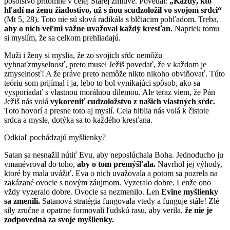
posolstvo prítomné v celej Starej zmluve. Povedal:
„Každý, kto
hľadí na ženu žiadostivo, už s ňou scudzoložil vo svojom srdci“
(Mt 5, 28). Toto nie sú slová radi­kála s blčiacim pohľadom. Treba,
aby o nich veľmi vážne uvažoval každý kresťan.
Napriek tomu
si myslím, že sa celkom prehliadajú.
Muži i ženy si myslia, že zo svojich sŕdc nemôžu
vyhnaťzmyselnosť, preto musel Ježiš povedať, že v každom je
zmyselnosť! A že práve preto nemôže nikto nikoho obviňovať. Túto
teóriu som prijímal i ja, lebo to bol vynikajúci spôsob, ako sa
vysporiadať s vlastnou morálnou dilemou. Ale teraz viem, že Pán
Ježiš nás volá
vykoreniť cudzoložstvo z našich vlastných sŕdc.
Toto hovorí a presne toto aj myslí. Cela biblia nás volá k čistote
srdca a mysle, dotýka sa to každého kresťana.
Odkiaľ pochádzajú myšlienky?
Satan sa nesnažil nútiť Evu, aby neposlúchala Boha. Jednoducho ju
vmanévroval do toho,
aby o tom premýšľala.
Navrhol jej výhody,
ktoré by mala uvážiť. Eva o nich uvažovala a potom sa pozrela na
zakázané ovocie s novým záujmom. Vyzeralo dobre. Lenže ono
vždy vyzeralo dobre. Ovocie sa nezmenilo. Len
Evine myšlienky
sa zmenili.
Satanová stratégia fungo­vala vtedy a funguje stále! Zlé
sily zručne a opatrne formovali ľudskú rasu, aby verila,
že nie je
zodpovedná za svoje myšlienky.