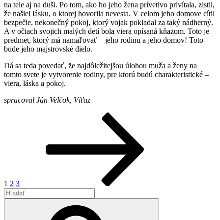
na tele aj na duši. Po tom, ako ho jeho žena prívetivo privítala, zistil,
že našiel lásku, o ktorej hovorila nevesta. V celom jeho domove cítil
bezpečie, nekonečný pokoj, ktorý vojak pokladal za taký nádherný.
A v očiach svojich malých detí bola viera opísaná kňazom. Toto je
predmet, ktorý má namaľovať – jeho rodinu a jeho domov! Toto
bude jeho majstrovské dielo.
Dá sa teda povedať, že najdôležitejšou úlohou muža a ženy na
tomto svete je vytvorenie rodiny, pre ktorú budú charakteristické –
viera, láska a pokoj.
spracoval Ján Velčok, Víťaz
Stránkovanie
Stránka
Stránka
Stránka
Nasledujúca
stránka
príspevkov
1
2
3
Hľadať:
Vyhľadávanie