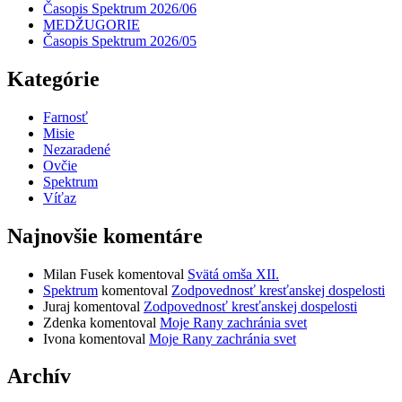
Časopis Spektrum 2026/06
MEDŽUGORIE
Časopis Spektrum 2026/05
Kategórie
Farnosť
Misie
Nezaradené
Ovčie
Spektrum
Víťaz
Najnovšie komentáre
Milan Fusek
komentoval
Svätá omša XII.
Spektrum
komentoval
Zodpovednosť kresťanskej dospelosti
Juraj
komentoval
Zodpovednosť kresťanskej dospelosti
Zdenka
komentoval
Moje Rany zachránia svet
Ivona
komentoval
Moje Rany zachránia svet
Archív