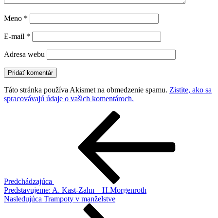
Meno
*
E-mail
*
Adresa webu
Táto stránka používa Akismet na obmedzenie spamu.
Zistite, ako sa
spracovávajú údaje o vašich komentároch.
Navigácia
Predchádzajúci
článok
v
článku
Predchádzajúca
Predstavujeme: A. Kast-Zahn – H.Morgenroth
Ďalší
Nasledujúca
Trampoty v manželstve
článok