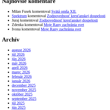
Najnovšie komentáre
Milan Fusek
komentoval
Svätá omša XII.
Spektrum
komentoval
Zodpovednosť kresťanskej dospelosti
Juraj
komentoval
Zodpovednosť kresťanskej dospelosti
Zdenka
komentoval
Moje Rany zachránia svet
Ivona
komentoval
Moje Rany zachránia svet
Archív
august 2026
júl 2026
jún 2026
máj 2026
apríl 2026
marec 2026
február 2026
január 2026
december 2025
november 2025
október 2025
september 2025
júl 2025
jún 2025