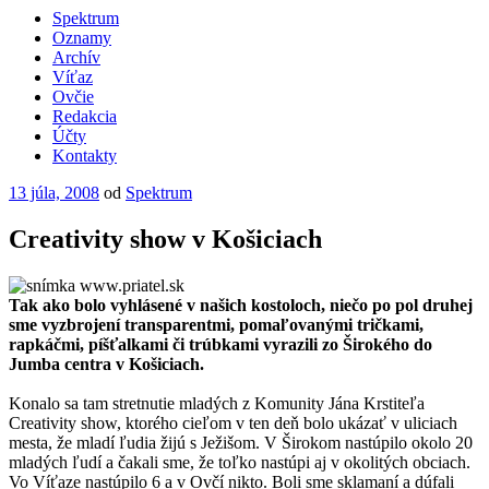
Spektrum
Oznamy
Archív
Víťaz
Ovčie
Redakcia
Účty
Kontakty
Publikované
13 júla, 2008
od
Spektrum
Creativity show v Košiciach
Tak ako bolo vyhlásené v našich kostoloch, niečo po pol druhej
sme vyzbrojení transparentmi, pomaľovanými tričkami,
rapkáčmi, píšťalkami či trúbkami vyrazili zo Širokého do
Jumba centra v Košiciach.
Konalo sa tam stretnutie mladých z Komunity Jána Krstiteľa
Creativity show, ktorého cieľom v ten deň bolo ukázať v uliciach
mesta, že mladí ľudia žijú s Ježišom. V Širokom nastúpilo okolo 20
mladých ľudí a čakali sme, že toľko nastúpi aj v okolitých obciach.
Vo Víťaze nastúpilo 6 a v Ovčí nikto. Boli sme sklamaní a dúfali