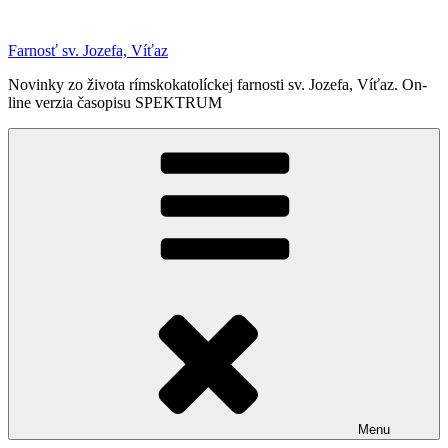
Prejsť
na
Farnosť sv. Jozefa, Víťaz
obsah
Novinky zo života rímskokatolíckej farnosti sv. Jozefa, Víťaz. On-
line verzia časopisu SPEKTRUM
Menu