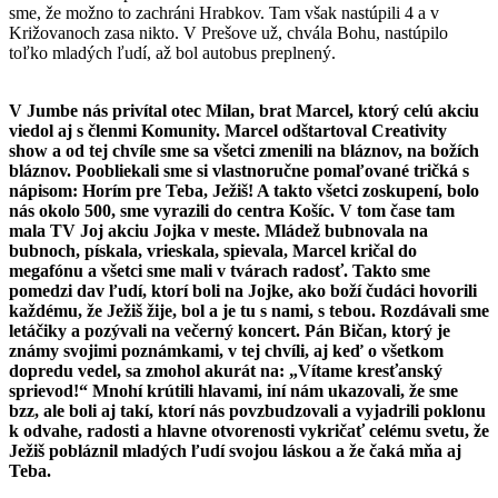
sme, že možno to zachráni Hrabkov. Tam však nastúpili 4 a v
Križovanoch zasa nikto. V Prešove už, chvála Bohu, nastúpilo
toľko mladých ľudí, až bol autobus preplnený.
V Jumbe nás privítal otec Milan, brat Marcel, ktorý celú akciu
viedol aj s členmi Komunity. Marcel odštartoval Creativity
show a od tej chvíle sme sa všetci zmenili na bláznov, na božích
bláznov. Poobliekali sme si vlastnoručne pomaľované tričká s
nápisom: Horím pre Teba, Ježiš! A takto všetci zoskupení, bolo
nás okolo 500, sme vyrazili do centra Košíc. V tom čase tam
mala TV Joj akciu Jojka v meste. Mládež bubnovala na
bubnoch, pískala, vrieskala, spievala, Marcel kričal do
megafónu a všetci sme mali v tvárach radosť. Takto sme
pomedzi dav ľudí, ktorí boli na Jojke, ako boží čudáci hovorili
každému, že Ježiš žije, bol a je tu s nami, s tebou. Rozdávali sme
letáčiky a pozývali na večerný koncert. Pán Bičan, ktorý je
známy svojimi poznámkami, v tej chvíli, aj keď o všetkom
dopredu vedel, sa zmohol akurát na: „Vítame kresťanský
sprievod!“ Mnohí krútili hlavami, iní nám ukazovali, že sme
bzz, ale boli aj takí, ktorí nás povzbudzovali a vyjadrili poklonu
k odvahe, radosti a hlavne otvorenosti vykričať celému svetu, že
Ježiš pobláznil mladých ľudí svojou láskou a že čaká mňa aj
Teba.