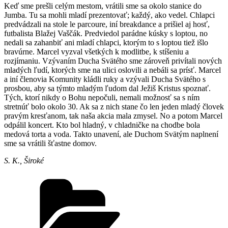
Keď sme prešli celým mestom, vrátili sme sa okolo stanice do
Jumba. Tu sa mohli mladí prezentovať; každý, ako vedel. Chlapci
predvádzali na stole le parcoure, iní breakdance a prišiel aj hosť,
futbalista Blažej Vaščák. Predviedol parádne kúsky s loptou, no
nedali sa zahanbiť ani mladí chlapci, ktorým to s loptou tiež išlo
bravúrne. Marcel vyzval všetkých k modlitbe, k stíšeniu a
rozjímaniu. Vzývaním Ducha Svätého sme zároveň privítali nových
mladých ľudí, ktorých sme na ulici oslovili a nebáli sa prísť. Marcel
a iní členovia Komunity kládli ruky a vzývali Ducha Svätého s
prosbou, aby sa týmto mladým ľudom dal Ježiš Kristus spoznať.
Tých, ktorí nikdy o Bohu nepočuli, nemali možnosť sa s ním
stretnúť bolo okolo 30. Ak sa z nich stane čo len jeden mladý človek
pravým kresťanom, tak naša akcia mala zmysel. No a potom Marcel
odpálil koncert. Kto bol hladný, v chladničke na chodbe bola
medová torta a voda. Takto unavení, ale Duchom Svätým naplnení
sme sa vrátili šťastne domov.
S. K., Široké
Kategórie