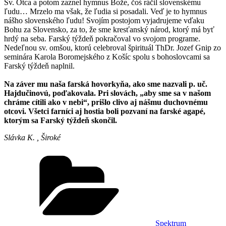
Sv. Otca a potom zaznel hymnus Bože, čoś ráčil slovenskému
ľudu… Mrzelo ma však, že ľudia si posadali. Veď je to hymnus
nášho slovenského ľudu! Svojím postojom vyjadrujeme vďaku
Bohu za Slovensko, za to, že sme kresťanský národ, ktorý má byť
hrdý na seba. Farský týždeň pokračoval vo svojom programe.
Nedeľnou sv. omšou, ktorú celebroval špirituál ThDr. Jozef Gnip zo
seminára Karola Boromejského z Košíc spolu s bohoslovcami sa
Farský týždeň naplnil.
Na záver mu naša farská hovorkyňa, ako sme nazvali p. uč.
Hajdučinovú, poďakovala. Pri slovách, „aby sme sa v našom
chráme cítili ako v nebi“, prišlo clivo aj nášmu duchovnému
otcovi. Všetci farníci aj hostia boli pozvaní na farské agapé,
ktorým sa Farský týždeň skončil.
Slávka K. , Široké
Kategórie
Spektrum