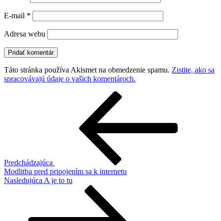
E-mail
*
Adresa webu
Táto stránka používa Akismet na obmedzenie spamu.
Zistite, ako sa
spracovávajú údaje o vašich komentároch.
Navigácia
Predchádzajúci
článok
v
článku
Predchádzajúca
Modlitba pred pripojením sa k internetu
Ďalší
Nasledujúca
A je to tu
článok