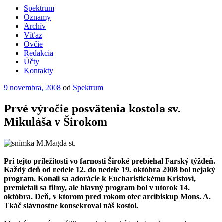
Spektrum
Oznamy
Archív
Víťaz
Ovčie
Redakcia
Účty
Kontakty
Publikované
9 novembra, 2008
od
Spektrum
Prvé výročie posvätenia kostola sv.
Mikuláša v Širokom
Pri tejto príležitosti vo farnosti Široké prebiehal Farský týždeň.
Každý deň od nedele 12. do nedele 19. októbra 2008 bol nejaký
program. Konali sa adorácie k Eucharistickému Kristovi,
premietali sa filmy, ale hlavný program bol v utorok 14.
októbra. Deň, v ktorom pred rokom otec arcibiskup Mons. A.
Tkáč slávnostne konsekroval náš kostol.