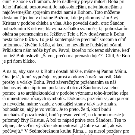
činiť v zhode s chrámom. Je to nádherný prejav milosti Boha pri
Jeho hľadaní, pozorovaní. Je najosobnejším, najvnútornejším a
najdôvernejším spojením medzi nami a Bohom. Toto môžeme
dosiahnuť jedine v chráme Božom, kde je prítomný sám živý
Kristus v podobe chleba a vína. Ako povedal duch. otec Šándor,
pobozkaním Kristovej hlavy na začiatku sv. omše, t.j. pobozkaním
oltára sa premenením na Ježišove Telo a Krv dostávame k Bohu
neskutočne blízko. To je tá kontemplácia precitnúť srdcom a cítiť
prítomnosť živého Ježiša, aj keď ho nevidíme ľudskými očami.
Príkladom nám môže byť sv. Pavol, ktorého rok teraz slávime, keď
ho tiež Boh oslovil: „Šavol, prečo ma prenasleduješ?“ Cítil, že Boh
je pri ňom blízko.
A na to, aby sme sa k Bohu dostali bližšie, máme aj Pannu Máriu.
Ona je tá, ktorá vypočuje, vyprosí a odovzdá naše radosti, žiale,
prosby a vďaky Bohu. Pred záverečným požehnaním sa náš
duchovný otec úprimne poďakoval otcovi Šándorovi za jeho
pomoc, a to architektonickú v podobe významu toho-ktorého stĺpa
či umiestnenia rôznych symbolík. Dokonca, priznám sa, ani ja som
to nevedela, máme vzadu z vonkajšej strany taký istý znak z
bohostánku, aký je vo vnútri. Je to preto, že tí, ktorí budú
prechádzať poza kostol, budú presne vedieť, na ktorom mieste je
prítomný živý Kristus. A bol to nápad práve otca Šándora. Ten to
vtipne, ale veľmi výstižne okomentoval: „Dobre sa radí, ak vás
počúvajú.“ V Sedmobrežnom kruhu Ríma… sa niesol pozdrav pre