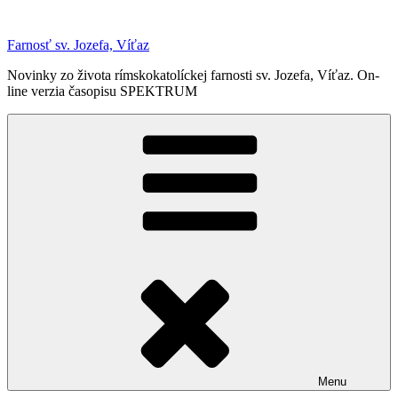
Prejsť
na
Farnosť sv. Jozefa, Víťaz
obsah
Novinky zo života rímskokatolíckej farnosti sv. Jozefa, Víťaz. On-
line verzia časopisu SPEKTRUM
Menu