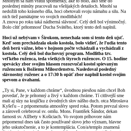
Mnohým sa nám vrátili spomienky, aké to bolo, ako sme do
poslednej minúty pracovali na všelijakých detailoch. Mnohí sa
nedožili toho krásneho dňa, hoci obetovali svoju námahu a silu. Na
nich tiež pamätajme vo svojich modlitbách!
A znova po roku taká nádherná slávnosť. Celý deň bol výnimočný.
Bolo cítiť prítomnosť Ducha Svätého, ktorý tento deň naplnil.
Hoci už nebývam v Širokom, nenechala som si tento deň ujsť.
Keď som prechádzala okolo kostola, bolo vidieť, že ľudia tento
deň berú vážne, lebo v hojnom počte vchádzali a vychádzali z
kostola. Celý deň bol duchovný program. Modlitba tzv.
veľkého ruženca, teda všetkých štyroch ružencov. O 15. hodine
spevácky zbor svojím hlasom rozozvučal kostol spievaným
ružencom k Božiemu Milosrdenstvu. Nasledoval posledný
slávnostný ruženec a o 17:30 h opäť zbor naplnil kostol svojím
spevom a úvahami.
„Ty si, Pane, v každom chráme“, úvodnou piesňou nám chcel Boh
povedať, že je prítomný a živý v každom chráme. Tí citlivejší sme
mali aj slzy na krajíčku z úvodných slov nášho duch. otca Miroslava
Kyšeľu – z pripomenutia atmosféry spred roka. Potom prevzal slovo
a zároveň celebroval sv. omšu. Mons. František Šándor, dekan
farnosti sv. Alžbety v Košiciach. Vo svojom príhovore nám
pripomenul dnes tak často používané slovo jeho význam, hlavne
jeho uskutočnenie, a to je kontemplácia. Con/a/templo znamená