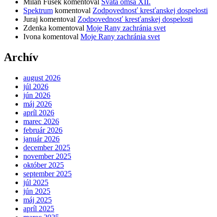
Milan Fusek
komentoval
Svätá omša XII.
Spektrum
komentoval
Zodpovednosť kresťanskej dospelosti
Juraj
komentoval
Zodpovednosť kresťanskej dospelosti
Zdenka
komentoval
Moje Rany zachránia svet
Ivona
komentoval
Moje Rany zachránia svet
Archív
august 2026
júl 2026
jún 2026
máj 2026
apríl 2026
marec 2026
február 2026
január 2026
december 2025
november 2025
október 2025
september 2025
júl 2025
jún 2025
máj 2025
apríl 2025