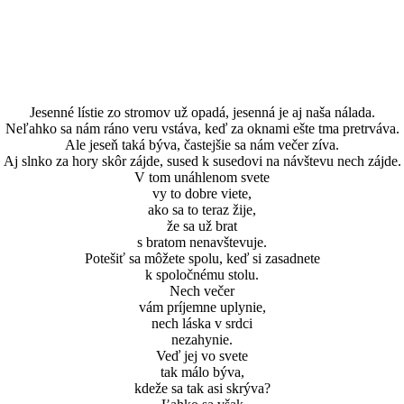
Jesenné lístie zo stromov už opadá, jesenná je aj naša nálada.
Neľahko sa nám ráno veru vstáva, keď za oknami ešte tma pretrváva.
Ale jeseň taká býva, častejšie sa nám večer zíva.
Aj slnko za hory skôr zájde, sused k susedovi na návštevu nech zájde.
V tom unáhlenom svete
vy to dobre viete,
ako sa to teraz žije,
že sa už brat
s bratom nenavštevuje.
Potešiť sa môžete spolu, keď si zasadnete
k spoločnému stolu.
Nech večer
vám príjemne uplynie,
nech láska v srdci
nezahynie.
Veď jej vo svete
tak málo býva,
kdeže sa tak asi skrýva?