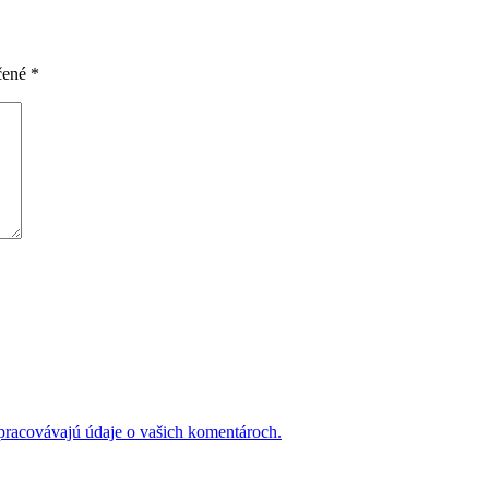
čené
*
 spracovávajú údaje o vašich komentároch.