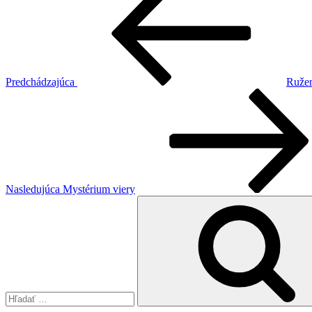
v
článku
Predchádzajúca
Ružen
Ďalší
článok
Nasledujúca
Mystérium viery
Hľadať: