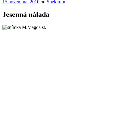
Publikované
15 novembra, 2010
od
Spektrum
Jesenná nálada