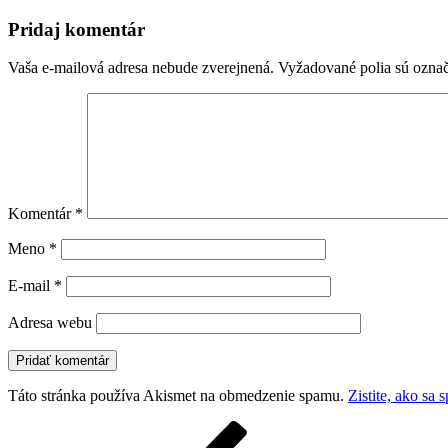
Pridaj komentár
Vaša e-mailová adresa nebude zverejnená.
Vyžadované polia sú ozna
Komentár
*
Meno
*
E-mail
*
Adresa webu
Táto stránka používa Akismet na obmedzenie spamu.
Zistite, ako sa
Navigácia
Predchádzajúci
článok