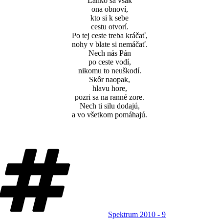
Ľahko sa však
ona obnoví,
kto si k sebe
cestu otvorí.
Po tej ceste treba kráčať,
nohy v blate si nemáčať.
Nech nás Pán
po ceste vodí,
nikomu to neuškodí.
Skôr naopak,
hlavu hore,
pozri sa na ranné zore.
Nech ti silu dodajú,
a vo všetkom pomáhajú.
Značky
Spektrum 2010 - 9