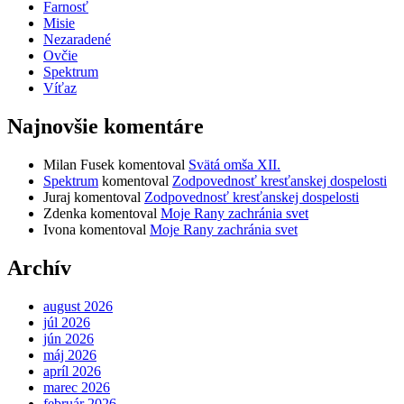
Farnosť
Misie
Nezaradené
Ovčie
Spektrum
Víťaz
Najnovšie komentáre
Milan Fusek
komentoval
Svätá omša XII.
Spektrum
komentoval
Zodpovednosť kresťanskej dospelosti
Juraj
komentoval
Zodpovednosť kresťanskej dospelosti
Zdenka
komentoval
Moje Rany zachránia svet
Ivona
komentoval
Moje Rany zachránia svet
Archív
august 2026
júl 2026
jún 2026
máj 2026
apríl 2026
marec 2026
február 2026