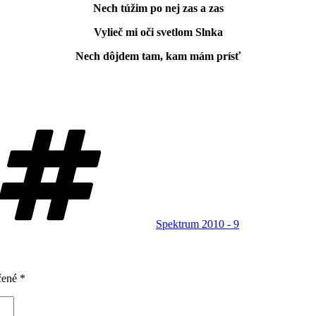
Nech túžim po nej zas a zas
Vylieč mi oči svetlom Slnka
Nech dôjdem tam, kam mám prísť
Značky
Spektrum 2010 - 9
čené
*