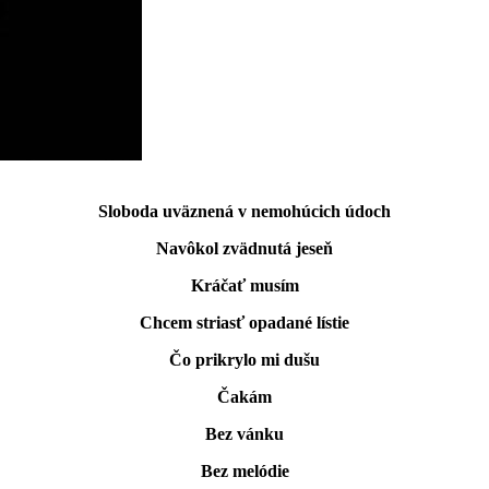
Sloboda uväznená v nemohúcich údoch
Navôkol zvädnutá jeseň
Kráčať musím
Chcem striasť opadané lístie
Čo prikrylo mi dušu
Čakám
Bez vánku
Bez melódie