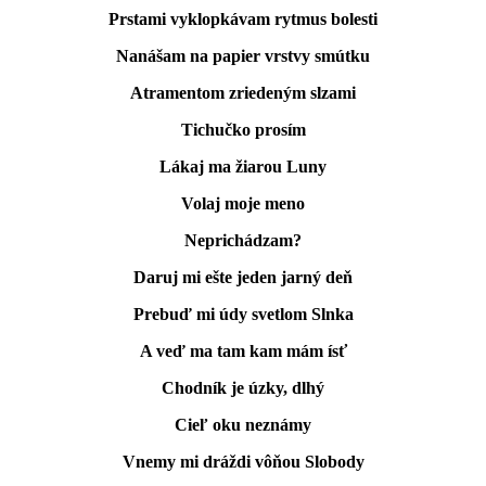
Prstami vyklopkávam rytmus bolesti
Nanášam na papier vrstvy smútku
Atramentom zriedeným slzami
Tichučko prosím
Lákaj ma žiarou Luny
Volaj moje meno
Neprichádzam?
Daruj mi ešte jeden jarný deň
Prebuď mi údy svetlom Slnka
A veď ma tam kam mám ísť
Chodník je úzky, dlhý
Cieľ oku neznámy
Vnemy mi dráždi vôňou Slobody