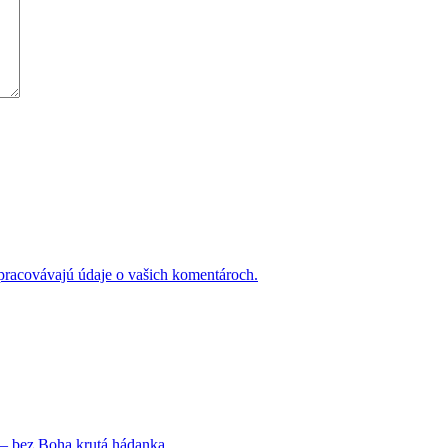
 spracovávajú údaje o vašich komentároch.
– bez Boha krutá hádanka