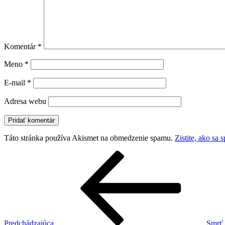
Komentár
*
Meno
*
E-mail
*
Adresa webu
Táto stránka používa Akismet na obmedzenie spamu.
Zistite, ako sa
Navigácia
Predchádzajúci
článok
v
článku
Predchádzajúca
Smrť 