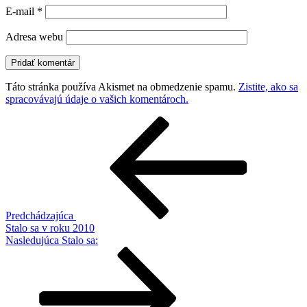
E-mail
*
Adresa webu
Táto stránka používa Akismet na obmedzenie spamu.
Zistite, ako sa
spracovávajú údaje o vašich komentároch.
Navigácia
Predchádzajúci
článok
v
článku
Predchádzajúca
Stalo sa v roku 2010
Ďalší
Nasledujúca
Stalo sa:
článok