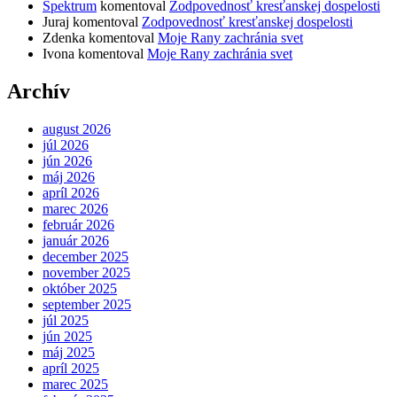
Spektrum
komentoval
Zodpovednosť kresťanskej dospelosti
Juraj
komentoval
Zodpovednosť kresťanskej dospelosti
Zdenka
komentoval
Moje Rany zachránia svet
Ivona
komentoval
Moje Rany zachránia svet
Archív
august 2026
júl 2026
jún 2026
máj 2026
apríl 2026
marec 2026
február 2026
január 2026
december 2025
november 2025
október 2025
september 2025
júl 2025
jún 2025
máj 2025
apríl 2025
marec 2025