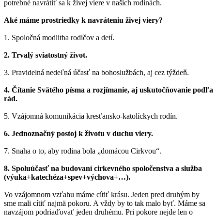
potrebné navrátiť sa k živej viere v našich rodinách.
Aké máme prostriedky k navráteniu živej viery?
1. Spoločná modlitba rodičov a detí.
2. Trvalý sviatostný život.
3. Pravidelná nedeľná účasť na bohoslužbách, aj cez týždeň.
4. Čítanie Svätého písma a rozjímanie, aj uskutočňovanie podľa
rád.
5. Vzájomná komunikácia kresťansko-katolíckych rodín.
6. Jednoznačný postoj k životu v duchu viery.
7. Snaha o to, aby rodina bola „domácou Cirkvou“.
8. Spoluúčasť na budovaní cirkevného spoločenstva a služba
(výuka+katechéza+spev+výchova+…).
Vo vzájomnom vzťahu máme cítiť krásu. Jeden pred druhým by
sme mali cítiť najmä pokoru. A vždy by to tak malo byť. Máme sa
navzájom podriaďovať jeden druhému. Pri pokore nejde len o