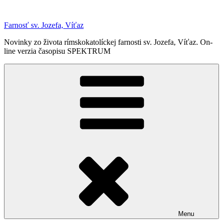
Prejsť
na
Farnosť sv. Jozefa, Víťaz
obsah
Novinky zo života rímskokatolíckej farnosti sv. Jozefa, Víťaz. On-
line verzia časopisu SPEKTRUM
Menu