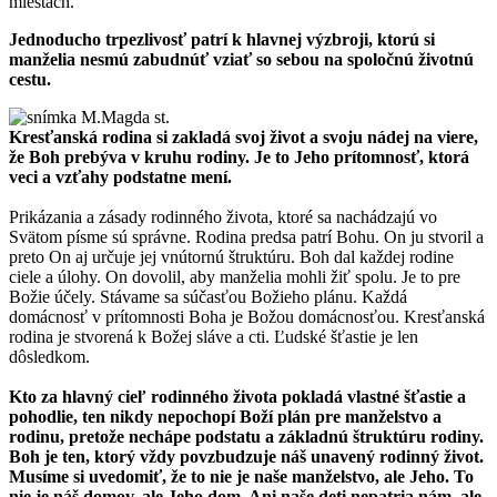
miestach.
Jednoducho trpezlivosť patrí k hlavnej výzbroji, ktorú si
manželia nesmú zabudnúť vziať so sebou na spoločnú životnú
cestu.
Kresťanská rodina si zakladá svoj život a svoju nádej na viere,
že Boh prebýva v kruhu rodiny. Je to Jeho prítomnosť, ktorá
veci a vzťahy podstatne mení.
Prikázania a zásady rodinného života, ktoré sa nachádzajú vo
Svätom písme sú správne. Rodina predsa patrí Bohu. On ju stvoril a
preto On aj určuje jej vnútornú štruktúru. Boh dal každej rodine
ciele a úlohy. On dovolil, aby manželia mohli žiť spolu. Je to pre
Božie účely. Stávame sa súčasťou Božieho plánu. Každá
domácnosť v prítomnosti Boha je Božou domácnosťou. Kresťanská
rodina je stvorená k Božej sláve a cti. Ľudské šťastie je len
dôsledkom.
Kto za hlavný cieľ rodinného života pokladá vlastné šťastie a
pohodlie, ten nikdy nepochopí Boží plán pre manželstvo a
rodinu, pretože nechápe podstatu a základnú štruktúru rodiny.
Boh je ten, ktorý vždy povzbudzuje náš unavený rodinný život.
Musíme si uvedomiť, že to nie je naše manželstvo, ale Jeho. To
nie je náš domov, ale Jeho dom. Ani naše deti nepatria nám, ale