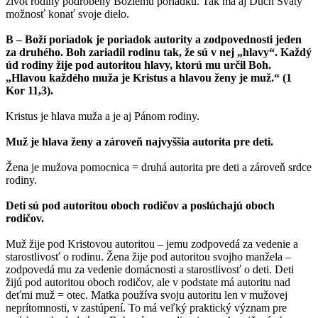
život rodiny podrobený Božiemu poriadku. Tak má aj Duch Svätý
možnosť konať svoje dielo.
B – Boží poriadok je poriadok autority a zodpovednosti jeden
za druhého. Boh zariadil rodinu tak, že sú v nej „hlavy“. Každý
úd rodiny žije pod autoritou hlavy, ktorú mu určil Boh.
„Hlavou každého muža je Kristus a hlavou ženy je muž.“ (1
Kor 11,3).
Kristus je hlava muža a je aj Pánom rodiny.
Muž je hlava ženy a zároveň najvyššia autorita pre deti.
Žena je mužova pomocnica = druhá autorita pre deti a zároveň srdce
rodiny.
Deti sú pod autoritou oboch rodičov a poslúchajú oboch
rodičov.
Muž žije pod Kristovou autoritou – jemu zodpovedá za vedenie a
starostlivosť o rodinu. Žena žije pod autoritou svojho manžela –
zodpovedá mu za vedenie domácnosti a starostlivosť o deti. Deti
žijú pod autoritou oboch rodičov, ale v podstate má autoritu nad
deťmi muž = otec. Matka používa svoju autoritu len v mužovej
neprítomnosti, v zastúpení. To má veľký praktický význam pre