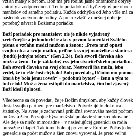
vzťah matky k deťom. Boh má pre rodinu jasne ohraničené obrysy
autority a zodpovednosti. Tento poriadok má byť zrejmý pre oboch
manželov od samého počiatku. Každá odchýlka od Jeho vôle má za
následok znetvorenie rodiny. A preto zvlášť v dnešnej dobe je
potrebný návrat k Božiemu poriadku.
Boží poriadok pre manželov: nie je nikde vyjadrený
zreteľnejšie a jednoduchšie ako v prvom komentári Svätého
písma o vzťahu medzi mužom a ženou: „Preto muž opustí
svojho otca a svoju matku, priľne k svojej manželke a stanú sa
(budú) jedným telom.“ (Gen 2,24). Boh stvoril človeka ako
muža a ženu. To je základný rys jeho stvoriteľského poriadku.
Boh stvoril človeka na svoj obraz. Nestvoril iba muža, lebo
vedel, že tu ešte čosi chýbalo! Boh povedal: „Učiním mu pomoc,
ktorá by bola jemu roveň“ – podobnú bytosť – ženu a tým to
bol celok! Muž a žena vstúpili do manželstva, čím bol zjavený
Boží ideál úplnosti.
Všeobecne sa dá povedať, že je Božím úmyslom, aby každý človek
dostal svojho partnera pre manželstvo. Potvrdzujú to dokonca i
štatistiky. Na svete je zachovaná približná rovnováha medzi počtom
mužov a žien. Po vojne býva mužské pohlavie silne zredukované.
Ale deje sa niečo mimoriadne – v nasledujúcej generácii sa rodia
prevažne chlapci. Tak tomu bolo aj po vojne v Európe. Počas jednej
generácie sa počet mužov a žien znovu vyrovnal. Je preto veľmi