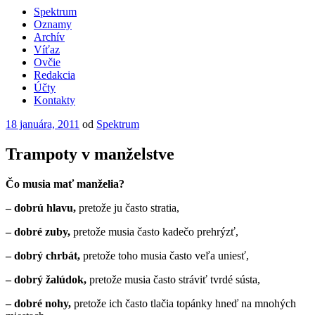
Spektrum
Oznamy
Archív
Víťaz
Ovčie
Redakcia
Účty
Kontakty
Publikované
18 januára, 2011
od
Spektrum
Trampoty v manželstve
Čo musia mať manželia?
– dobrú hlavu,
pretože ju často stratia,
– dobré zuby,
pretože musia často kadečo prehrýzť,
– dobrý chrbát,
pretože toho musia často veľa uniesť,
– dobrý žalúdok,
pretože musia často stráviť tvrdé sústa,
– dobré nohy,
pretože ich často tlačia topánky hneď na mnohých