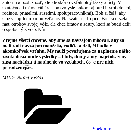
autoritu a poslušnosť, ale ide skôr o vzťah plný lásky a úcty. V
skutočnosti máme cítiť v istom zmysle pokoru aj pred inými (deťmi,
rodinou, priateľmi, susedmi, spolupracovníkmi). Boh si želá, aby
sme vstúpili do kruhu vzťahov Najsvätejšej Trojice. Boh si neželá
mať otrokov svojej vôle, ale chce bratov a sestry, ktorí sa budú deliť
o spoločný život s Ním.
Zrejme všetci chceme, aby sme sa navzájom milovali, aby sa
mali radi navzájom manželia, rodičia a deti, či ľudia v
akomkoľvek vzťahu. My muži považujeme za naplnenie nášho
života dosiahnuté výsledky – tituly, domy a iný majetok, ženy
zasa nachádzajú naplnenie vo vzťahoch, čo je pre nich
prirodzenejšie.
MUDr. Blažej Vaščák
Kategórie
Spektrum
Značky