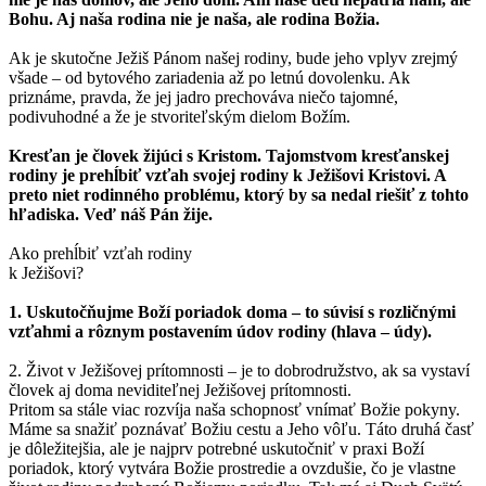
Bohu. Aj naša rodina nie je naša, ale rodina Božia.
Ak je skutočne Ježiš Pánom našej rodiny, bude jeho vplyv zrejmý
všade – od bytového zariadenia až po letnú dovolenku. Ak
priznáme, pravda, že jej jadro prechováva niečo tajomné,
podivuhodné a že je stvoriteľským dielom Božím.
Kresťan je človek žijúci s Kristom. Tajomstvom kresťanskej
rodiny je prehĺbiť vzťah svojej rodiny k Ježišovi Kristovi. A
preto niet rodinného problému, ktorý by sa nedal riešiť z tohto
hľadiska. Veď náš Pán žije.
Ako prehĺbiť vzťah rodiny
k Ježišovi?
1. Uskutočňujme Boží poriadok doma – to súvisí s rozličnými
vzťahmi a rôznym postavením údov rodiny (hlava – údy).
2. Život v Ježišovej prítomnosti – je to dobrodružstvo, ak sa vystaví
človek aj doma neviditeľnej Ježišovej prítomnosti.
Pritom sa stále viac rozvíja naša schopnosť vnímať Božie pokyny.
Máme sa snažiť poznávať Božiu cestu a Jeho vôľu. Táto druhá časť
je dôležitejšia, ale je najprv potrebné uskutočniť v praxi Boží
poriadok, ktorý vytvára Božie prostredie a ovzdušie, čo je vlastne