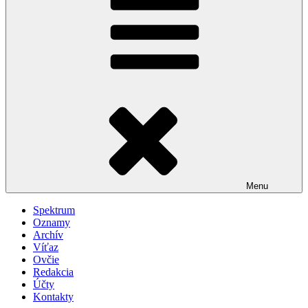
Menu
Spektrum
Oznamy
Archív
Víťaz
Ovčie
Redakcia
Účty
Kontakty