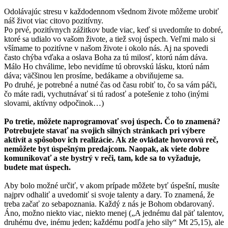
Odolávajúc stresu v každodennom všednom živote môžeme urobiť
náš život viac citovo pozitívny.
Po prvé, pozitívnych zážitkov bude viac, keď si uvedomíte to dobré,
ktoré sa udialo vo vašom živote, a tiež svoj úspech. Veľmi malo si
všímame to pozitívne v našom živote i okolo nás. Aj na spovedi
často chýba vďaka a oslava Boha za tú milosť, ktorú nám dáva.
Málo Ho chválime, lebo nevidíme tú obrovskú lásku, ktorú nám
dáva; väčšinou len prosíme, bedákame a obviňujeme sa.
Po druhé, je potrebné a nutné čas od času robiť to, čo sa vám páči,
čo máte radi, vychutnávať si tú radosť a potešenie z toho (inými
slovami, aktívny odpočinok…)
Po tretie, môžete naprogramovať svoj úspech. Čo to znamená?
Potrebujete stavať na svojich silných stránkach pri výbere
aktivít a spôsobov ich realizácie. Ak zle ovládate hovorovú reč,
nemôžete byt úspešným predajcom. Naopak, ak viete dobre
komunikovať a ste bystrý v reči, tam, kde sa to vyžaduje,
budete mat úspech.
Aby bolo možné určiť, v akom prípade môžete byť úspešní, musíte
najprv odhaliť a uvedomiť si svoje talenty a dary. To znamená, že
treba začať zo sebapoznania. Každý z nás je Bohom obdarovaný.
Áno, možno niekto viac, niekto menej („A jednému dal päť talentov,
druhému dve, inému jeden; každému podľa jeho sily“ Mt 25,15), ale