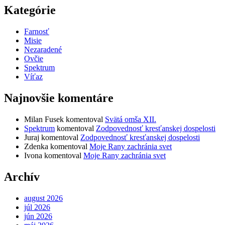
Kategórie
Farnosť
Misie
Nezaradené
Ovčie
Spektrum
Víťaz
Najnovšie komentáre
Milan Fusek
komentoval
Svätá omša XII.
Spektrum
komentoval
Zodpovednosť kresťanskej dospelosti
Juraj
komentoval
Zodpovednosť kresťanskej dospelosti
Zdenka
komentoval
Moje Rany zachránia svet
Ivona
komentoval
Moje Rany zachránia svet
Archív
august 2026
júl 2026
jún 2026