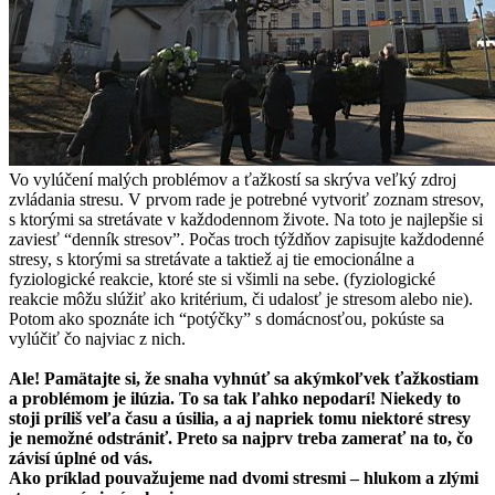
Vo vylúčení malých problémov a ťažkostí sa skrýva veľký zdroj
zvládania stresu. V prvom rade je potrebné vytvoriť zoznam stresov,
s ktorými sa stretávate v každodennom živote. Na toto je najlepšie si
zaviesť “denník stresov”. Počas troch týždňov zapisujte každodenné
stresy, s ktorými sa stretávate a taktiež aj tie emocionálne a
fyziologické reakcie, ktoré ste si všimli na sebe. (fyziologické
reakcie môžu slúžiť ako kritérium, či udalosť je stresom alebo nie).
Potom ako spoznáte ich “potýčky” s domácnosťou, pokúste sa
vylúčiť čo najviac z nich.
Ale! Pamätajte si, že snaha vyhnúť sa akýmkoľvek ťažkostiam
a problémom je ilúzia. To sa tak ľahko nepodarí! Niekedy to
stoji príliš veľa času a úsilia, a aj napriek tomu niektoré stresy
je nemožné odstrániť. Preto sa najprv treba zamerať na to, čo
závisí úplné od vás.
Ako príklad pouvažujeme nad dvomi stresmi – hlukom a zlými