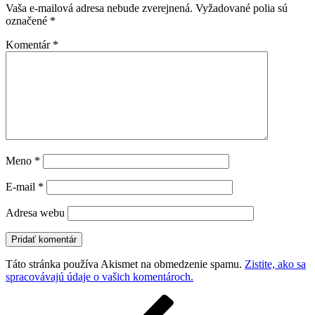
Vaša e-mailová adresa nebude zverejnená.
Vyžadované polia sú
označené
*
Komentár
*
Meno
*
E-mail
*
Adresa webu
Táto stránka používa Akismet na obmedzenie spamu.
Zistite, ako sa
spracovávajú údaje o vašich komentároch.
Navigácia
Predchádzajúci
článok