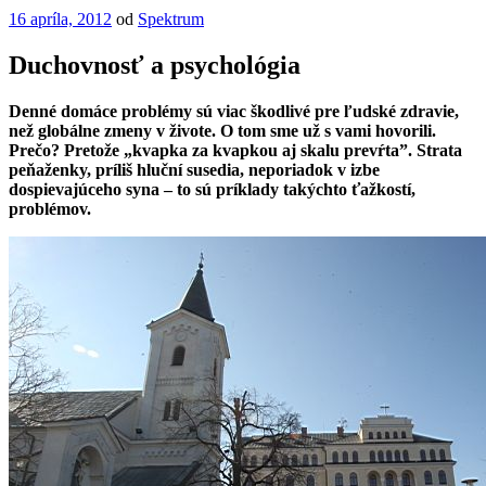
Publikované
16 apríla, 2012
od
Spektrum
Duchovnosť a psychológia
Denné domáce problémy sú viac škodlivé pre ľudské zdravie,
než globálne zmeny v živote. O tom sme už s vami hovorili.
Prečo? Pretože „kvapka za kvapkou aj skalu prevŕta”. Strata
peňaženky, príliš hluční susedia, neporiadok v izbe
dospievajúceho syna – to sú príklady takýchto ťažkostí,
problémov.