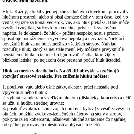
stravovacími návykmi.
Hluk. Každý, kto žil v jednej izbe s hlučným človekom, pracoval v
hlučnom prostredí, alebo si písal domáce úlohy v tom čase, keď vo
vedľajšej izbe sa konal večierok, vie, ako hluk prekáža. Hluk môže
zvýšiť krvný tlak, srdcovú frekvenciu a priviesť k svalovému
napätiu. Je dokázané, že hluk – príčina nespokojnosti s prácou
spôsobuje podráždenie a vyvoláva nepokoj a nervozitu. Niektorí
považujú hluk za najbolestnejší zo všetkých stresov. Najviac
rozčuľuje hluk, ktorý sa neustále mení. My môžeme privyknúť k
neustálemu hluku a takmer ho ignorovať. Ľudia, ktorí žijú v
blízkosti letiska, po nejakom čase prestanú počuť hluk lietadiel.
Hluk sa meria v decibeloch. Na 85 dB obvykle sa začínajú
rozvíjať stresové reakcie. Pre zníženie hluku môžete:
1. používať vatu alebo ušné zátky, ak ste v práci neustále pod
vplyvom silného hluku;
2. vyhnúť sa miestam s veľkým hlukom (diskotéky, koncerty) a učiť
sa užiť si hudbu strednej úrovne;
3. posilniť zvukoizoláciu svojich domov a bytov (zavesiť závesy na
oknách, použitie zvukovo-izolačných náterov na steny a stropy,
pokrytie izieb kobercami, inštalovať hlučné zariadenie čo najďalej
od spální, pracovných miestností a obývacích izieb).