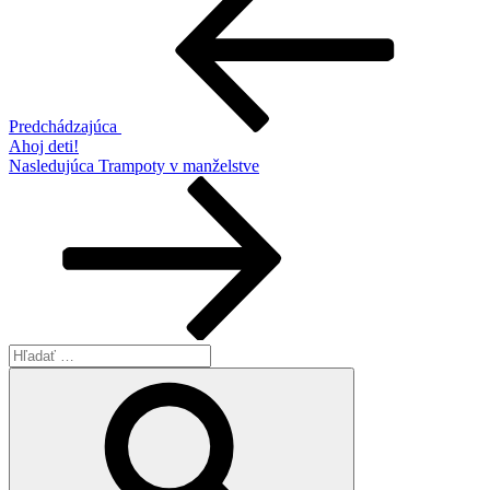
v
článku
Predchádzajúca
Ahoj deti!
Ďalší
Nasledujúca
Trampoty v manželstve
článok
Hľadať:
Vyhľadávanie