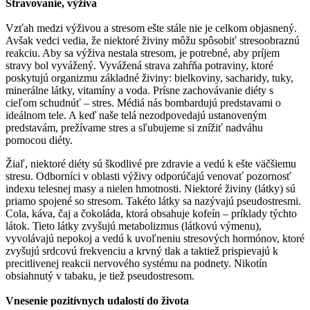
Stravovanie, výživa
Vzťah medzi výživou a stresom ešte stále nie je celkom objasnený.
Avšak vedci vedia, že niektoré živiny môžu spôsobiť stresoobraznú
reakciu. Aby sa výživa nestala stresom, je potrebné, aby príjem
stravy bol vyvážený. Vyvážená strava zahŕňa potraviny, ktoré
poskytujú organizmu základné živiny: bielkoviny, sacharidy, tuky,
minerálne látky, vitamíny a voda. Prísne zachovávanie diéty s
cieľom schudnúť – stres. Médiá nás bombardujú predstavami o
ideálnom tele. A keď naše telá nezodpovedajú ustanoveným
predstavám, prežívame stres a sľubujeme si znížiť nadváhu
pomocou diéty.
Žiaľ, niektoré diéty sú škodlivé pre zdravie a vedú k ešte väčšiemu
stresu. Odborníci v oblasti výživy odporúčajú venovať pozornosť
indexu telesnej masy a nielen hmotnosti. Niektoré živiny (látky) sú
priamo spojené so stresom. Takéto látky sa nazývajú pseudostresmi.
Cola, káva, čaj a čokoláda, ktorá obsahuje kofeín – príklady týchto
látok. Tieto látky zvyšujú metabolizmus (látkovú výmenu),
vyvolávajú nepokoj a vedú k uvoľneniu stresových hormónov, ktoré
zvyšujú srdcovú frekvenciu a krvný tlak a taktiež prispievajú k
precitlivenej reakcii nervového systému na podnety. Nikotín
obsiahnutý v tabaku, je tiež pseudostresom.
Vnesenie pozitívnych udalostí do života