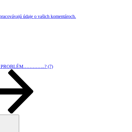
 spracovávajú údaje o vašich komentároch.
 PROBLÉM…………..? (7)
Vyhľadávanie