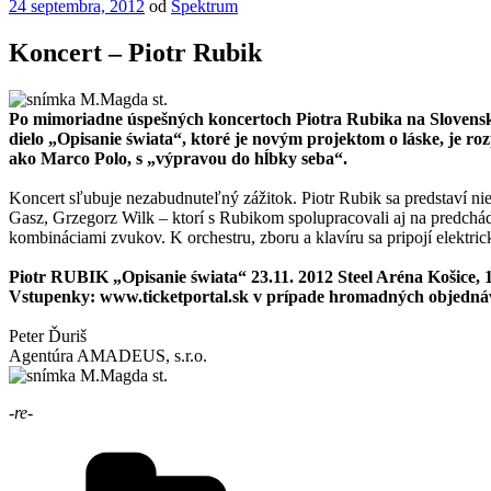
Publikované
24 septembra, 2012
od
Spektrum
Koncert – Piotr Rubik
Po mimoriadne úspešných koncertoch Piotra Rubika na Slovensku:
dielo „Opisanie świata“, ktoré je novým projektom o láske, je r
ako Marco Polo, s „výpravou do hĺbky seba“.
Koncert sľubuje nezabudnuteľný zážitok. Piotr Rubik sa predstaví ni
Gasz, Grzegorz Wilk – ktorí s Rubikom spolupracovali aj na predchád
kombináciami zvukov. K orchestru, zboru a klavíru sa pripojí elektrická
Piotr RUBIK „Opisanie świata“ 23.11. 2012 Steel Aréna Košice, 
Vstupenky: www.ticketportal.sk v prípade hromadných objednávo
Peter Ďuriš
Agentúra AMADEUS, s.r.o.
-re-
Kategórie