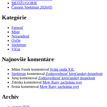
MEDŽUGORIE
Časopis Spektrum 2026/05
Kategórie
Farnosť
Misie
Nezaradené
Ovčie
Spektrum
Víťaz
Najnovšie komentáre
Milan Fusek
komentoval
Svätá omša XII.
Spektrum
komentoval
Zodpovednosť kresťanskej dospelosti
Juraj
komentoval
Zodpovednosť kresťanskej dospelosti
Zdenka
komentoval
Moje Rany zachránia svet
Ivona
komentoval
Moje Rany zachránia svet
Archív
august 2026