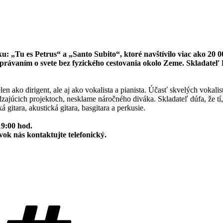
 „Tu es Petrus“ a „Santo Subito“, ktoré navštívilo viac ako 20 0
ozprávaním o svete bez fyzického cestovania okolo Zeme. Skladateľ
elen ako dirigent, ale aj ako vokalista a pianista. Účasť skvelých vo
zajúcich projektoch, nesklame náročného diváka. Skladateľ dúfa, že t
 gitara, akustická gitara, basgitara a perkusie.
19:00 hod.
k nás kontaktujte telefonický.
Značky