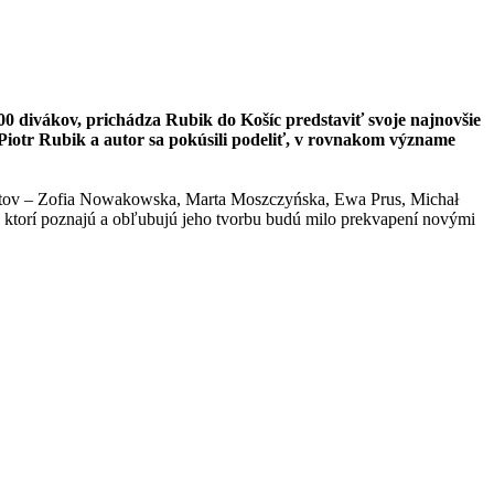
00 divákov, prichádza Rubik do Košíc predstaviť svoje najnovšie
 Piotr Rubik a autor sa pokúsili podeliť, v rovnakom význame
kalistov – Zofia Nowakowska, Marta Moszczyńska, Ewa Prus, Michał
í, ktorí poznajú a obľubujú jeho tvorbu budú milo prekvapení novými