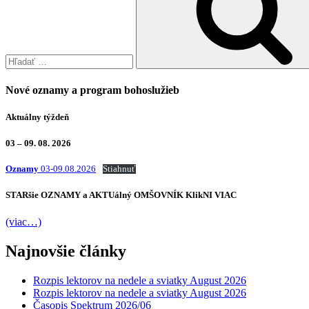
Nové oznamy a program bohoslužieb
Aktuálny týždeň
03 – 09. 08. 2026
Oznamy
03-09.08.2026
Stiahnuť
STARšie
OZNAMY
a AKTUálný
OMŠOVNÍK
KlikNI
VIAC
(viac…)
Najnovšie články
Rozpis lektorov na nedele a sviatky August 2026
Rozpis lektorov na nedele a sviatky August 2026
Časopis Spektrum 2026/06