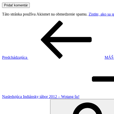
Táto stránka používa Akismet na obmedzenie spamu.
Zistite, ako sa
Navigácia
Predchádzajúci
článok
v
článku
Predchádzajúca
MÁŠ
Ďalší
článok
Nasledujúca
Indiánsky tábor 2012 – Wotang šu!
Hľadať: