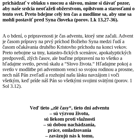
prichádzať v oblaku s mocou a slávou, máme si dávať pozor,
aby naše srdcia neoťaželi obžerstvom, opilstvom a starosťami o
tento svet. Preto bdejme celý ten čas a modlime sa, aby sme sa
mohli postaviť pred Syna človeka (porov. Lk 13,27-36).
A o bdení, o pripravenosti je čas adventu, ktorý sme začali. Advent
je časom prípravy na prvý príchod Božieho Syna medzi ľudí a
časom očakávania druhého Kristovho príchodu na konci vekov.
Preto nebojme sa tmy, katastro-fických scenárov, apokalyptických
predpovedí, zlých časov, ale buďme pripravení na to všetko a
hľadajme svetlo, pevnú skalu a “Slovo života.“ Hľadajme pokoj a
svetlo v modlitbe pri adventnom venci so svojou rodinou a prosme,
nech náš Pán zveľadí a rozhojní našu lásku navzájom i voči
všetkým, keď príde náš Pán so všetkými svojimi svätými (porov. 1
Sol 3.12).
Veď tieto „zlé časy“, tieto dni adventu
– sú výzvou životu,
sú liekom proti vlažnosti
– sú dobou nachádzania,
práce, omladzovania
– zaväzujú nás k tomu,