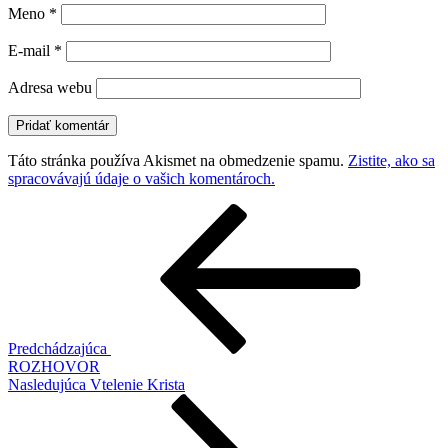
Meno
*
E-mail
*
Adresa webu
Táto stránka používa Akismet na obmedzenie spamu.
Zistite, ako sa
spracovávajú údaje o vašich komentároch.
Navigácia
Predchádzajúci
článok
v
článku
Predchádzajúca
ROZHOVOR
Ďalší
Nasledujúca
Vtelenie Krista
článok