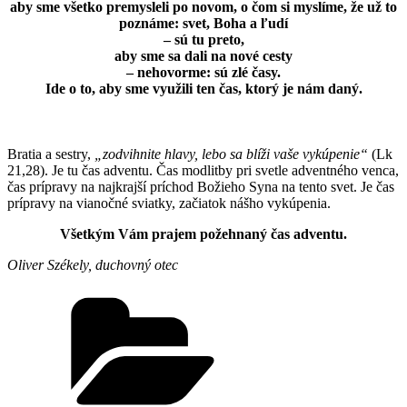
aby sme všetko premysleli po novom, o čom si myslíme, že už to
poznáme: svet, Boha a ľudí
– sú tu preto,
aby sme sa dali na nové cesty
– nehovorme: sú zlé časy.
Ide o to, aby sme využili ten čas, ktorý je nám daný.
Bratia a sestry,
„zodvihnite hlavy, lebo sa blíži vaše vykúpenie“
(Lk
21,28). Je tu čas adventu. Čas modlitby pri svetle adventného venca,
čas prípravy na najkrajší príchod Božieho Syna na tento svet. Je čas
prípravy na vianočné sviatky, začiatok nášho vykúpenia.
Všetkým Vám prajem požehnaný čas adventu.
Oliver Székely, duchovný otec
Kategórie