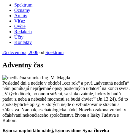
Spektrum
Oznamy
Archív
Víťaz
Ovčie
Redakcia
Účty
Kontakty
Publikované
26 decembra, 2006
od
Spektrum
Adventný čas
Posledné dni a nedele v období „cez rok“ a prvá „adventná nedeľa“
nám ponúkajú nepríjemné opisy posledných udalostí na konci sveta.
„V tých dňoch, po onom súžení, sa slnko zatmie, hviezdy budú
padať z neba a nebeské mocnosti sa budú chvieť“ (Jn 13,24). Sú to
apokalyptické opisy, v ktorých nejde o vzbudzovanie strachu a
zúfalstva. Naopak, eschatologická nádej Nového zákona vrcholí v
očakávaní nekončiaceho spoločenstva života a lásky ľudstva s
Bohom.
Kým sa naplní táto nádej, kým uvidíme Syna človeka