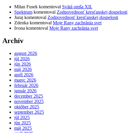
Milan Fusek
komentoval
Svätá omša XII.
Spektrum
komentoval
Zodpovednosť kresťanskej dospelosti
Juraj
komentoval
Zodpovednosť kresťanskej dospelosti
Zdenka
komentoval
Moje Rany zachránia svet
Ivona
komentoval
Moje Rany zachránia svet
Archív
august 2026
júl 2026
jún 2026
máj 2026
apríl 2026
marec 2026
február 2026
január 2026
december 2025
november 2025
október 2025
september 2025
júl 2025
jún 2025
máj 2025