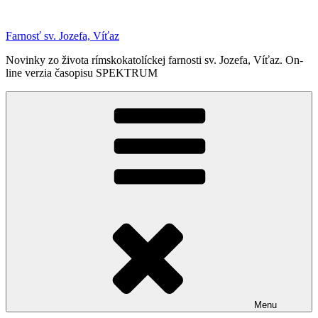
Prejsť
na
Farnosť sv. Jozefa, Víťaz
obsah
Novinky zo života rímskokatolíckej farnosti sv. Jozefa, Víťaz. On-
line verzia časopisu SPEKTRUM
Menu