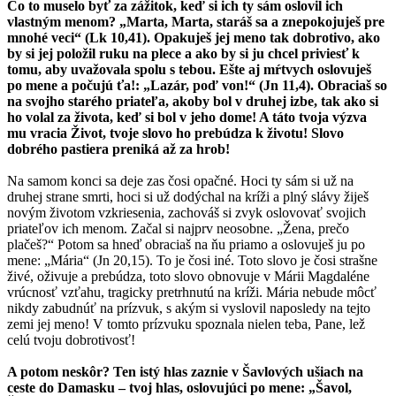
Čo to muselo byť za zážitok, keď si ich ty sám oslovil ich
vlastným menom? „Marta, Marta, staráš sa a znepokojuješ pre
mnohé veci“ (Lk 10,41). Opakuješ jej meno tak dobrotivo, ako
by si jej položil ruku na plece a ako by si ju chcel priviesť k
tomu, aby uvažovala spolu s tebou. Ešte aj mŕtvych oslovuješ
po mene a počujú ťa!: „Lazár, poď von!“ (Jn 11,4). Obraciaš so
na svojho starého priateľa, akoby bol v druhej izbe, tak ako si
ho volal za života, keď si bol v jeho dome! A táto tvoja výzva
mu vracia Život, tvoje slovo ho prebúdza k životu! Slovo
dobrého pastiera preniká až za hrob!
Na samom konci sa deje zas čosi opačné. Hoci ty sám si už na
druhej strane smrti, hoci si už dodýchal na kríži a plný slávy žiješ
novým životom vzkriesenia, zachováš si zvyk oslovovať svojich
priateľov ich menom. Začal si najprv neosobne. „Žena, prečo
plačeš?“ Potom sa hneď obraciaš na ňu priamo a oslovuješ ju po
mene: „Mária“ (Jn 20,15). To je čosi iné. Toto slovo je čosi strašne
živé, oživuje a prebúdza, toto slovo obnovuje v Márii Magdaléne
vrúcnosť vzťahu, tragicky pretrhnutú na kríži. Mária nebude môcť
nikdy zabudnúť na prízvuk, s akým si vyslovil naposledy na tejto
zemi jej meno! V tomto prízvuku spoznala nielen teba, Pane, lež
celú tvoju dobrotivosť!
A potom neskôr? Ten istý hlas zaznie v Šavlových ušiach na
ceste do Damasku – tvoj hlas, oslovujúci po mene: „Šavol,