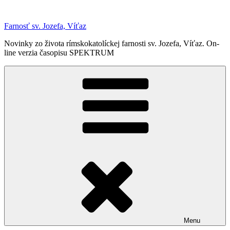
Prejsť
na
Farnosť sv. Jozefa, Víťaz
obsah
Novinky zo života rímskokatolíckej farnosti sv. Jozefa, Víťaz. On-
line verzia časopisu SPEKTRUM
Menu