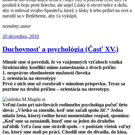
posilnil k boju proti hriechu, ale anjel Lásky ti otvorí srdce a dušu,
aby si miloval svojho Spasiteľa, ktorý z lásky k tebe prišiel na svet a
narodil sa v Betleheme, aby ťa vykúpil.
neznámy autor
Publikované
20 decembra, 2010
Duchovnosť a psychológia (Časť XV.)
Minule sme si povedali, že vo vzájomných vzťahoch vzniká
štrukturálny konflikt mimo zamestnania z dvoch príčin:
1. nesprávne ohodnotenie možností človeka
2. orientácia na stereotypy
Prvú z nich sme už rozobrali v minulom príspevku. Teraz sa
pozrime na druhú príčinu – orientácia na stereotypy.
Veľmi často pri návštevách rodinného psychológa počuť tieto
slová: „Všetko sa zmenilo, keď sme začali spolu žiť.“ Jedna
mladá žena, ktorej rodine hrozí momentálne rozpad, spomína:
„Keď sme sa zoznámili, hneď sme sa jeden do druhého
zaľúbili. Veľa času sme strávili spolu – v podstate všetok voľný
čas, ktorý sme mali po práci. Chodili sme do divadla, do kina,