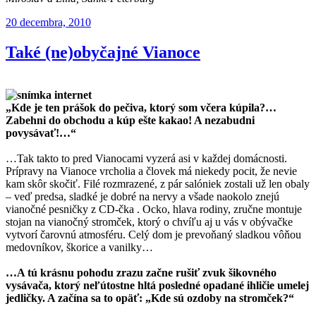
Publikované
20 decembra, 2010
Také (ne)obyčajné Vianoce
„Kde je ten prášok do pečiva, ktorý som včera kúpila?…
Zabehni do obchodu a kúp ešte kakao! A nezabudni
povysávať!…“
…Tak takto to pred Vianocami vyzerá asi v každej domácnosti.
Prípravy na Vianoce vrcholia a človek má niekedy pocit, že nevie
kam skôr skočiť. Filé rozmrazené, z pár salóniek zostali už len obaly
– veď predsa, sladké je dobré na nervy a všade naokolo znejú
vianočné pesničky z CD-čka . Ocko, hlava rodiny, zručne montuje
stojan na vianočný stromček, ktorý o chvíľu aj u vás v obývačke
vytvorí čarovnú atmosféru. Celý dom je prevoňaný sladkou vôňou
medovníkov, škorice a vanilky…
…A tú krásnu pohodu zrazu začne rušiť zvuk šikovného
vysávača, ktorý neľútostne hltá posledné opadané ihličie umelej
jedličky. A začína sa to opäť: „Kde sú ozdoby na stromček?“