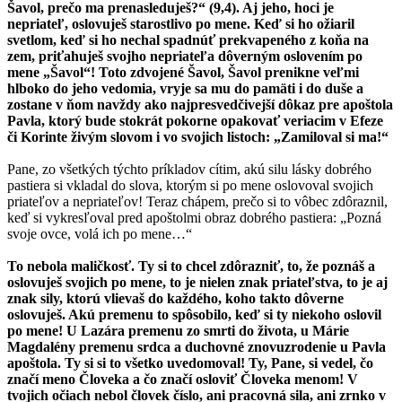
Šavol, prečo ma prenasleduješ?“ (9,4). Aj jeho, hoci je
nepriateľ, oslovuješ starostlivo po mene. Keď si ho ožiaril
svetlom, keď si ho nechal spadnúť prekvapeného z koňa na
zem, priťahuješ svojho nepriateľa dôverným oslovením po
mene „Šavol“! Toto zdvojené Šavol, Šavol prenikne veľmi
hlboko do jeho vedomia, vryje sa mu do pamäti i do duše a
zostane v ňom navždy ako najpresvedčivejší dôkaz pre apoštola
Pavla, ktorý bude stokrát pokorne opakovať veriacim v Efeze
či Korinte živým slovom i vo svojich listoch: „Zamiloval si ma!“
Pane, zo všetkých týchto príkladov cítim, akú silu lásky dobrého
pastiera si vkladal do slova, ktorým si po mene oslovoval svojich
priateľov a nepriateľov! Teraz chápem, prečo si to vôbec zdôraznil,
keď si vykresľoval pred apoštolmi obraz dobrého pastiera: „Pozná
svoje ovce, volá ich po mene…“
To nebola maličkosť. Ty si to chcel zdôrazniť, to, že poznáš a
oslovuješ svojich po mene, to je nielen znak priateľstva, to je aj
znak sily, ktorú vlievaš do každého, koho takto dôverne
oslovuješ. Akú premenu to spôsobilo, keď si ty niekoho oslovil
po mene! U Lazára premenu zo smrti do života, u Márie
Magdalény premenu srdca a duchovné znovuzrodenie u Pavla
apoštola. Ty si si to všetko uvedomoval! Ty, Pane, si vedel, čo
značí meno Človeka a čo značí osloviť Človeka menom! V
tvojich očiach nebol človek číslo, ani pracovná sila, ani zrnko v