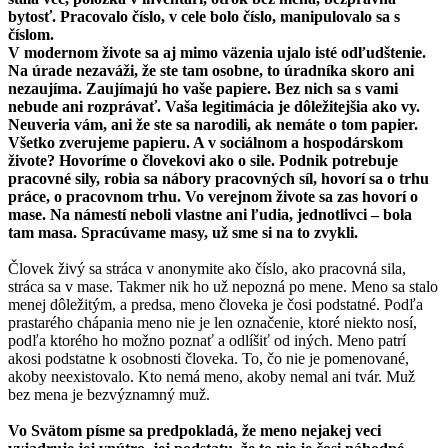
bytosť. Pracovalo číslo, v cele bolo číslo, manipulovalo sa s
číslom.
V modernom živote sa aj mimo väzenia ujalo isté odľudštenie.
Na úrade nezaváži, že ste tam osobne, to úradníka skoro ani
nezaujíma. Zaujímajú ho vaše papiere. Bez nich sa s vami
nebude ani rozprávať. Vaša legitimácia je dôležitejšia ako vy.
Neuveria vám, ani že ste sa narodili, ak nemáte o tom papier.
Všetko zverujeme papieru. A v sociálnom a hospodárskom
živote? Hovoríme o človekovi ako o sile. Podnik potrebuje
pracovné sily, robia sa nábory pracovných síl, hovorí sa o trhu
práce, o pracovnom trhu. Vo verejnom živote sa zas hovorí o
mase. Na námestí neboli vlastne ani ľudia, jednotlivci – bola
tam masa. Spracúvame masy, už sme si na to zvykli.
Človek živý sa stráca v anonymite ako číslo, ako pracovná sila,
stráca sa v mase. Takmer nik ho už nepozná po mene. Meno sa stalo
menej dôležitým, a predsa, meno človeka je čosi podstatné. Podľa
prastarého chápania meno nie je len označenie, ktoré niekto nosí,
podľa ktorého ho možno poznať a odlíšiť od iných. Meno patrí
akosi podstatne k osobnosti človeka. To, čo nie je pomenované,
akoby neexistovalo. Kto nemá meno, akoby nemal ani tvár. Muž
bez mena je bezvýznamný muž.
Vo Svätom písme sa predpokladá, že meno nejakej veci