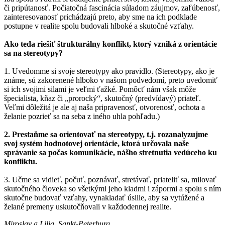
či pripútanosť. Počiatočná fascinácia súladom záujmov, zaľúbenosť,
zainteresovanosť prichádzajú preto, aby sme na ich podklade
postupne v realite spolu budovali hlboké a skutočné vzťahy.
Ako teda riešiť štrukturálny konflikt, ktorý vzniká z orientácie
sa na stereotypy?
1. Uvedomme si svoje stereotypy ako pravidlo. (Stereotypy, ako je
známe, sú zakorenené hlboko v našom podvedomí, preto uvedomiť
si ich svojimi silami je veľmi ťažké. Pomôcť nám však môže
špecialista, kňaz či „prorocký“, skutočný (predvídavý) priateľ.
Veľmi dôležitá je ale aj naša pripravenosť, otvorenosť, ochota a
želanie pozrieť sa na seba z iného uhla pohľadu.)
2. Prestaňme sa orientovať na stereotypy, t.j. rozanalyzujme
svoj systém hodnotovej orientácie, ktorá určovala naše
správanie sa počas komunikácie, nášho stretnutia vedúceho ku
konfliktu.
3. Učme sa vidieť, počuť, poznávať, stretávať, priateliť sa, milovať
skutočného človeka so všetkými jeho kladmi i zápormi a spolu s ním
skutočne budovať vzťahy, vynakladať úsilie, aby sa vytúžené a
želané premeny uskutočňovali v každodennej realite.
Miroslav a Lilia, Sankt-Peterburg