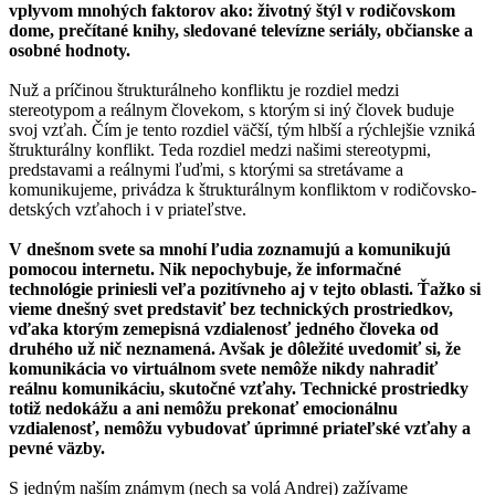
vplyvom mnohých faktorov ako: životný štýl v rodičovskom
dome, prečítané knihy, sledované televízne seriály, občianske a
osobné hodnoty.
Nuž a príčinou štrukturálneho konfliktu je rozdiel medzi
stereotypom a reálnym človekom, s ktorým si iný človek buduje
svoj vzťah. Čím je tento rozdiel väčší, tým hlbší a rýchlejšie vzniká
štrukturálny konflikt. Teda rozdiel medzi našimi stereotypmi,
predstavami a reálnymi ľuďmi, s ktorými sa stretávame a
komunikujeme, privádza k štrukturálnym konfliktom v rodičovsko-
detských vzťahoch i v priateľstve.
V dnešnom svete sa mnohí ľudia zoznamujú a komunikujú
pomocou internetu. Nik nepochybuje, že informačné
technológie priniesli veľa pozitívneho aj v tejto oblasti. Ťažko si
vieme dnešný svet predstaviť bez technických prostriedkov,
vďaka ktorým zemepisná vzdialenosť jedného človeka od
druhého už nič neznamená. Avšak je dôležité uvedomiť si, že
komunikácia vo virtuálnom svete nemôže nikdy nahradiť
reálnu komunikáciu, skutočné vzťahy. Technické prostriedky
totiž nedokážu a ani nemôžu prekonať emocionálnu
vzdialenosť, nemôžu vybudovať úprimné priateľské vzťahy a
pevné väzby.
S jedným naším známym (nech sa volá Andrej) zažívame