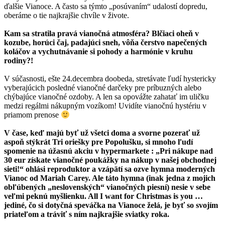
ďalšie Vianoce. A často sa týmto „posúvaním“ udalostí dopredu,
oberáme o tie najkrajšie chvíle v živote.
Kam sa stratila pravá vianočná atmosféra? Blčiaci oheň v
kozube, horúci čaj, padajúci sneh, vôňa čerstvo napečených
koláčov a vychutnávanie si pohody a harmónie v kruhu
rodiny?!
V súčasnosti, ešte 24.decembra doobeda, stretávate ľudí hystericky
vyberajúcich posledné vianočné darčeky pre príbuzných alebo
chýbajúce vianočné ozdoby. A len sa opovážte zahatať im uličku
medzi regálmi nákupným vozíkom! Uvidíte vianočnú hystériu v
priamom prenose
V čase, keď majú byť už všetci doma a svorne pozerať už
aspoň stýkrát Tri oriešky pre Popolušku, si mnoho ľudí
spomenie na úžasnú akciu v hypermarkete : „Pri nákupe nad
30 eur získate vianočné poukážky na nákup v našej obchodnej
sieti!“ ohlási reproduktor a vzápätí sa ozve hymna moderných
Vianoc od Mariah Carey. Ale táto hymna (inak jedna z mojich
obľúbených „neslovenských“ vianočných piesní) nesie v sebe
veľmi peknú myšlienku. All I want for Christmas is you …
jediné, čo si dotyčná speváčka na Vianoce želá, je byť so svojím
priateľom a tráviť s ním najkrajšie sviatky roka.