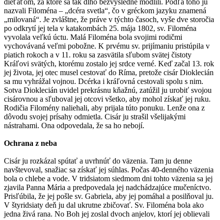
dieťaťom, za ktoré sa tak dlho bezvýsledne modlili. Podľa toho ju
nazvali Filoména – „dcéra svetla“, čo v gréckom jazyku znamená
„milovaná“. Je zvláštne, že práve v týchto časoch, vyše dve storočia
po odkrytí jej tela v katakombách 25. mája 1802, sv. Filoména
vyvolala veľkú úctu. Malá Filoména bola svojimi rodičmi
vychovávaná veľmi pobožne. K prvému sv. prijímaniu pristúpila v
piatich rokoch a v 11. roku sa zasvätila sľubom svätej čistoty
Kráľovi svätých, ktorému zostalo jej srdce verné. Keď začal 13. rok
jej života, jej otec musel cestovať do Ríma, pretože cisár Dioklecián
sa mu vyhrážal vojnou. Dcérka i kráľovná cestovali spolu s nim.
Sotva Dioklecián uvidel prekrásnu kňažnú, zatúžil ju urobiť svojou
cisárovnou a sľuboval jej otcovi všetko, aby mohol získať jej ruku.
Rodičia Filomény naliehali, aby prijala túto ponuku. Lenže ona z
dôvodu svojej prísahy odmietla. Cisár ju strašil všelijakými
nástrahami. Ona odpovedala, že sa ho nebojí.
Ochrana z neba
Cisár ju rozkázal spútať a uvrhnúť do väzenia. Tam ju denne
navštevoval, snažiac sa získať jej súhlas. Počas 40-denného väzenia
bola o chlebe a vode. V tridsiatom siedmom dni tohto väzenia sa jej
zjavila Panna Mária a predpovedala jej nadchádzajúce mučeníctvo.
Prisľúbila, že jej pošle sv. Gabriela, aby jej pomáhal a posilňoval ju.
V štyridsiaty deň ju dal ukrutne zbičovať. Sv. Filoména bola ako
jedna živá rana. No Boh jej zoslal dvoch anjelov, ktorí jej oblievali