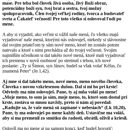
mase. Pre teba bol človek živá osoba, živý Boží obraz,
potenciálny boží syn, tvoj brat a sestra, tvoj možný
spolupracovník, Člen tvojej veľkej rodiny, tvorca a budovateľ
sveta a Čakateľ večnosti! Pre toto všetko si oslovoval ľudí po
mene.
A aby si vyjadril, ako veľmi si vážiš naše mená, čo všetko majú
vyjadrovať naše mená, ktorými nás oslovuješ, niekedy si slávnostne
dal svojim priateľom ty sám nové meno, ktoré im zostalo potom
natrvalo a ktoré s nimi prechádza až do tvojej večnosti. Svojim
najmilším učeníkom si dal takéto nové mená, ktoré mali vyjadrovať
ich premenu v novú osobnosť po stretnutí s tebou, ich nové
poslanie: „Ty si Šimon, syn Jánov, budeš sa však volať Kéfas, čo
znamená Peter“ (Jn 1,42).
Aj mne si dal takéto meno, nové meno, meno nového človeka,
Človeka s novou vzkriesenou dušou. Dal si mi ho pri krste!
Odvtedy ma ním oslovuješ. Pane, ty aj mňa voláš po mene!
„Moje meno, to som ja sám, moje meno, to, ktoré som dostal pri
krste, zostáva so mnou navždy, preto si nám aj povedal:
„Radujte sa, že vaše mená sú zapísané v nebesiach“ (Lk 10,20),
Pane, ty ma oslovuješ po mene každý deň. Ustavične ma voláš,
aby si ma premenil zo smútku do radosti, obrátil, oživil a kriesil.
Oslovíš ma po mene aj na samom konci, keď budeš hovoriť: