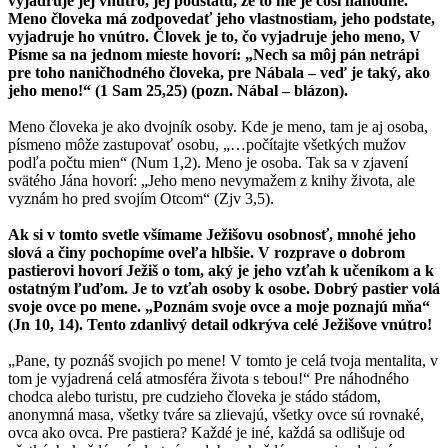
vyjadruje jej vnútro, jej podstatu, že to nie je čosi náhodné.
Meno človeka má zodpovedať jeho vlastnostiam, jeho podstate,
vyjadruje ho vnútro. Človek je to, čo vyjadruje jeho meno, V
Písme sa na jednom mieste hovorí: „Nech sa môj pán netrápi
pre toho naničhodného človeka, pre Nábala – veď je taký, ako
jeho meno!“ (1 Sam 25,25) (pozn. Nábal – blázon).
Meno človeka je ako dvojník osoby. Kde je meno, tam je aj osoba,
písmeno môže zastupovať osobu, „…počítajte všetkých mužov
podľa počtu mien“ (Num 1,2). Meno je osoba. Tak sa v zjavení
svätého Jána hovorí: „Jeho meno nevymažem z knihy života, ale
vyznám ho pred svojím Otcom“ (Zjv 3,5).
Ak si v tomto svetle všímame Ježišovu osobnosť, mnohé jeho
slová a činy pochopíme oveľa hlbšie. V rozprave o dobrom
pastierovi hovorí Ježiš o tom, aký je jeho vzťah k učeníkom a k
ostatným ľuďom. Je to vzťah osoby k osobe. Dobrý pastier volá
svoje ovce po mene. „Poznám svoje ovce a moje poznajú mňa“
(Jn 10, 14). Tento zdanlivý detail odkrýva celé Ježišove vnútro!
„Pane, ty poznáš svojich po mene! V tomto je celá tvoja mentalita, v
tom je vyjadrená celá atmosféra života s tebou!“ Pre náhodného
chodca alebo turistu, pre cudzieho človeka je stádo stádom,
anonymná masa, všetky tváre sa zlievajú, všetky ovce sú rovnaké,
ovca ako ovca. Pre pastiera? Každé je iné, každá sa odlišuje od