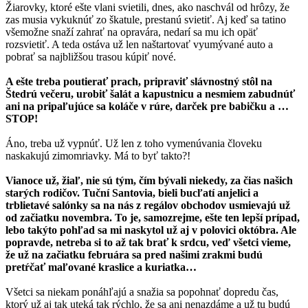
Žiarovky, ktoré ešte vlani svietili, dnes, ako naschvál od hrôzy, že
zas musia vykuknúť zo škatule, prestanú svietiť. Aj keď sa tatino
všemožne snaží zahrať na opravára, nedarí sa mu ich opäť
rozsvietiť. A teda ostáva už len naštartovať vyumývané auto a
pobrať sa najbližšou trasou kúpiť nové.
A ešte treba poutierať prach, pripraviť slávnostný stôl na
Štedrú večeru, urobiť šalát a kapustnicu a nesmiem zabudnúť
ani na pripaľujúce sa koláče v rúre, darček pre babičku a …
STOP!
Áno, treba už vypnúť. Už len z toho vymenúvania človeku
naskakujú zimomriavky. Má to byť takto?!
Vianoce už, žiaľ, nie sú tým, čím bývali niekedy, za čias našich
starých rodičov. Tuční Santovia, bieli bucľatí anjelici a
trblietavé salónky sa na nás z regálov obchodov usmievajú už
od začiatku novembra. To je, samozrejme, ešte ten lepší prípad,
lebo takýto pohľad sa mi naskytol už aj v polovici októbra. Ale
popravde, netreba si to až tak brať k srdcu, veď všetci vieme,
že už na začiatku februára sa pred našimi zrakmi budú
pretŕčať maľované kraslice a kuriatka…
Všetci sa niekam ponáhľajú a snažia sa popohnať dopredu čas,
ktorý už aj tak uteká tak rýchlo, že sa ani nenazdáme a už tu budú