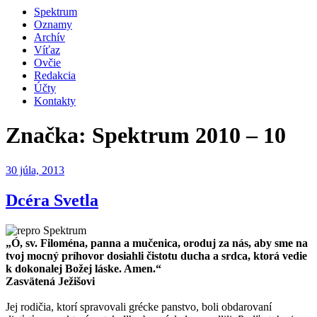
Spektrum
Oznamy
Archív
Víťaz
Ovčie
Redakcia
Účty
Kontakty
Značka:
Spektrum 2010 – 10
Publikované
30 júla, 2013
Dcéra Svetla
„Ó, sv. Filoména, panna a mučenica, oroduj za nás, aby sme na
tvoj mocný príhovor dosiahli čistotu ducha a srdca, ktorá vedie
k dokonalej Božej láske. Amen.“
Zasvätená Ježišovi
Jej rodičia, ktorí spravovali grécke panstvo, boli obdarovaní