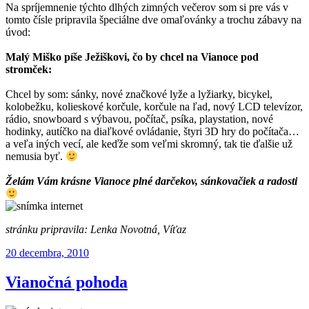
Na spríjemnenie týchto dlhých zimných večerov som si pre vás v
tomto čísle pripravila špeciálne dve omaľovánky a trochu zábavy na
úvod:
Malý Miško píše Ježiškovi, čo by chcel na Vianoce pod
stromček:
Chcel by som: sánky, nové značkové lyže a lyžiarky, bicykel,
kolobežku, kolieskové korčule, korčule na ľad, nový LCD televízor,
rádio, snowboard s výbavou, počítač, psíka, playstation, nové
hodinky, autíčko na diaľkové ovládanie, štyri 3D hry do počítača…
a veľa iných vecí, ale keďže som veľmi skromný, tak tie ďalšie už
nemusia byť.
Želám Vám krásne Vianoce plné darčekov, sánkovačiek a radosti
stránku pripravila: Lenka Novotná, Víťaz
Publikované
20 decembra, 2010
Vianočná pohoda