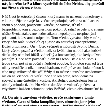
nás, ktorého kríž a klince vyzdvihli do Jeho Nebies, aby posvätil
náš život a všetko v ňom.
Náš život je zotročený časom, ktorý máme tu na zemi obmedzený a
v ktorom žijeme svoje Ja, večne nespokojné, večne sa náhliace za
snom o pohodlí, prosperite, kariére, bohatstve, šťastí a
bezproblémovom a bezbolestnom pokoji. A zatiaľ je celé toto snenie
nášho života atakované nedostatkom, nepokojom, nesplnenými
prianiami, bolesťami a trápením. Toto všetko vytvára tehly v múre,
ktorý nám bráni vidieť ďalej a jasne do neustálej všadeprítomnej
Božej prítomnosti. On – Otec večnosti a múdrosti Svojho Ducha,
ktorý všetko pozná a všetko riadi, sa kvôli nám narodil ako ľudské
dieťa, aby nám bol bližší, viditeľný a hmatateľný, ako kedykoľvek
predtým. Chce nám povedať: „Som tu s tebou stále a bol som s
tebou skôr, než si sa počal v ľudskej podobe, Golgotou som od teba
nikdy neodišiel a nikam neodchádzam, veď práve ona bola bránou k
tebe moje milované dieťa!“ Vždy si to máme a musíme uvedomovať
nielen na Vianoce, či Veľkú noc a to len preto, lebo ideme na
spoveď a sme častejšie v kostole. Ak Boha obmedzujeme len na
obrady minulosti, ako Ho vôbec dokážeme vnímať, počúvať a
vdychovať každou sekundou jeho Božské, všetko obsiahnuteľné Ja.
Ak On nie je zmyslom všetkého, prečo existujeme v tomto
všetkom. Často si Boha komplikujeme, obmedzujeme jeho
Božskosť na svoj obraz a predstavu – koľká drzosť a hlúposť