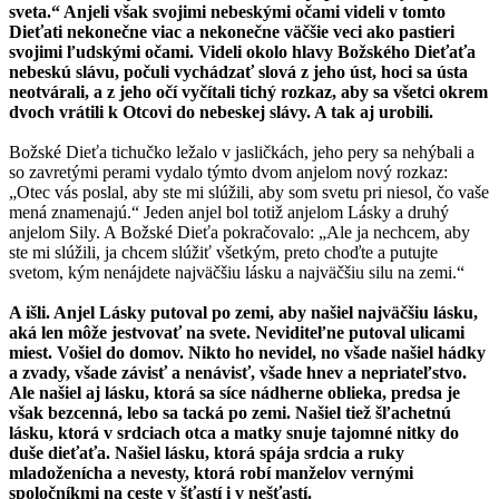
sveta.“ Anjeli však svojimi nebeskými očami videli v tomto
Dieťati nekonečne viac a nekonečne väčšie veci ako pastieri
svojimi ľudskými očami. Videli okolo hlavy Božského Dieťaťa
nebeskú slávu, počuli vychádzať slová z jeho úst, hoci sa ústa
neotvárali, a z jeho očí vyčítali tichý rozkaz, aby sa všetci okrem
dvoch vrátili k Otcovi do nebeskej slávy. A tak aj urobili.
Božské Dieťa tichučko ležalo v jasličkách, jeho pery sa nehýbali a
so zavretými perami vydalo týmto dvom anjelom nový rozkaz:
„Otec vás poslal, aby ste mi slúžili, aby som svetu pri niesol, čo vaše
mená znamenajú.“ Jeden anjel bol totiž anjelom Lásky a druhý
anjelom Sily. A Božské Dieťa pokračovalo: „Ale ja nechcem, aby
ste mi slúžili, ja chcem slúžiť všetkým, preto choďte a putujte
svetom, kým nenájdete najväčšiu lásku a najväčšiu silu na zemi.“
A išli. Anjel Lásky putoval po zemi, aby našiel najväčšiu lásku,
aká len môže jestvovať na svete. Neviditeľne putoval ulicami
miest. Vošiel do domov. Nikto ho nevidel, no všade našiel hádky
a zvady, všade závisť a nenávisť, všade hnev a nepriateľstvo.
Ale našiel aj lásku, ktorá sa síce nádherne oblieka, predsa je
však bezcenná, lebo sa tacká po zemi. Našiel tiež šľachetnú
lásku, ktorá v srdciach otca a matky snuje tajomné nitky do
duše dieťaťa. Našiel lásku, ktorá spája srdcia a ruky
mladoženícha a nevesty, ktorá robí manželov vernými
spoločníkmi na ceste v šťastí i v nešťastí.