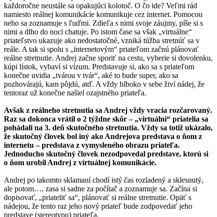
každoročne neustále sa opakujúci kolotoč. O čo ide? Veľmi rád
namiesto reálnej komunikácie komunikuje cez internet. Pomocou
neho sa zoznamuje s ľuďmi. Zdieľa s nimi svoje záujmy, píše si s
nimi a dlho do noci chatuje. Po istom čase sa však „virtuálne“
priateľstvo ukazuje ako nedostatočné, vzniká túžba stretnúť sa v
reále. A tak si spolu s „internetovým“ priateľom začnú plánovať
reálne stretnutie. Andrej začne sporiť na cestu, vyberie si dovolenku,
kúpi lístok, vybaví si vízum. Predstavuje si, ako sa s priateľom
konečne uvidia „tvárou v tvár“, aké to bude super, ako sa
pozhovárajú, kam pôjdú, atď. A vždy hlboko v sebe živí nádej, že
tentoraz už konečne našiel ozajstného priateľa.
Avšak z reálneho stretnutia sa Andrej vždy vracia rozčarovaný.
Raz sa dokonca vrátil o 2 týždne skôr – „virtuálni“ priatelia sa
pohádali na 3. deň skutočného stretnutia. Vždy sa totiž ukázalo,
že skutočný človek bol iný ako Andrejova predstava o ňom z
internetu – predstava z vymysleného obrazu priateľa.
Jednoducho skutočný človek nezodpovedal predstave, ktorú si
o ňom urobil Andrej z virtuálnej komunikácie.
Andrej po takomto sklamaní chodí istý čas rozladený a sklesnutý,
ale potom…, zasa si sadne za počítač a zoznamuje sa. Začína si
dopisovať, „priateliť sa“, plánovať si reálne stretnutie. Opäť s
nádejou, že tento raz jeho nový priateľ bude zodpovedať jeho
predstave (stereotypu) priateľa.