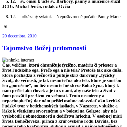
– 5. 12. – sv. omšu k úcte sv. Barbory, panny a mučenice slúžil
JCDr. Michal Jenča, rodák z Ovčia
– 8. 12. – prikázaný sviatok – Nepoškvrnené počatie Panny Márie
-re-
Publikované
20 decembra, 2010
Tajomstvo Božej prítomnosti
Čas, veličina, ktorá ohraničuje fyzično, matériu či priestor a
život ľudského ega. Prečo ega a nie tela? Pretože tak ako duša,
ktorá pochádza z večnosti a putuje skrz darovaný ,,fyzický
život,, do večnosti, je tak nesmrteľná ako telo, ktoré je smrťou
len ,,porušené“, no tiež nesmrteľné skrze Boha Syna, ktorý k
nám prišiel ako človek a je tu s nami, aby naše telo a život v
ňom posvätil pre život vo večnosti. Tento nesmierny a
nepochopiteľný dar nám prišiel osobne odovzdať ako krehký
ľudský tvor v betlehemských jasliach, v Nazarete, v službe a
láske k všetkému stvorenému a v bolesti na Golgote, aby nás
vyslobodil z obmedzenosti a dedičstva hriechu. V osobnej misii
života Bohočloveka, princa z kráľovského rodu Dávida, bez
pozemského kráľovstva, sluhov a armád a najposlednejšieho z