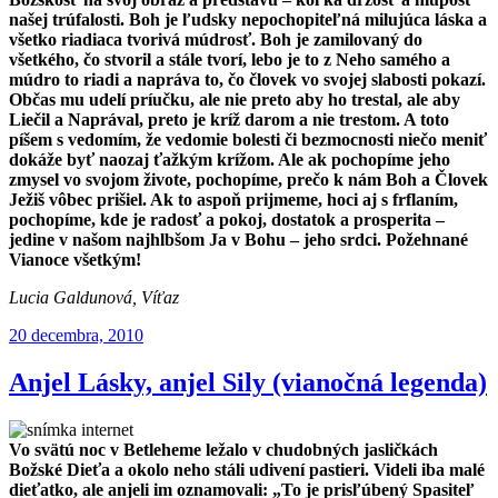
našej trúfalosti. Boh je ľudsky nepochopiteľná milujúca láska a
všetko riadiaca tvorivá múdrosť. Boh je zamilovaný do
všetkého, čo stvoril a stále tvorí, lebo je to z Neho samého a
múdro to riadi a napráva to, čo človek vo svojej slabosti pokazí.
Občas mu udelí príučku, ale nie preto aby ho trestal, ale aby
Liečil a Naprával, preto je kríž darom a nie trestom. A toto
píšem s vedomím, že vedomie bolesti či bezmocnosti niečo meniť
dokáže byť naozaj ťažkým krížom. Ale ak pochopíme jeho
zmysel vo svojom živote, pochopíme, prečo k nám Boh a Človek
Ježiš vôbec prišiel. Ak to aspoň prijmeme, hoci aj s frflaním,
pochopíme, kde je radosť a pokoj, dostatok a prosperita –
jedine v našom najhlbšom Ja v Bohu – jeho srdci. Požehnané
Vianoce všetkým!
Lucia Galdunová, Víťaz
Publikované
20 decembra, 2010
Anjel Lásky, anjel Sily (vianočná legenda)
Vo svätú noc v Betleheme ležalo v chudobných jasličkách
Božské Dieťa a okolo neho stáli udivení pastieri. Videli iba malé
dieťatko, ale anjeli im oznamovali: „To je prisľúbený Spasiteľ