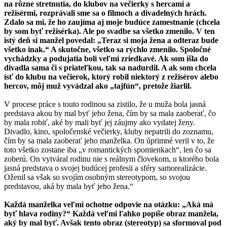
na rôzne stretnutia, do klubov na večierky s hercami a
režisérmi, rozprávali sme sa o filmoch a divadelných hrách.
Zdalo sa mi, že ho zaujíma aj moje budúce zamestnanie (chcela
by som byť režisérka). Ale po svadbe sa všetko zmenilo. V ten
istý deň si manžel povedal: „Teraz si moja žena a odteraz bude
všetko inak.“ A skutočne, všetko sa rýchlo zmenilo. Spoločné
vychádzky a podujatia boli veľmi zriedkavé. Ak som išla do
divadla sama či s priateľkou, tak sa nadurdil. A ak som chcela
ísť do klubu na večierok, ktorý robil niektorý z režisérov alebo
hercov, môj muž vyvádzal ako „tajfún“, pretože žiarlil.
V procese práce s touto rodinou sa zistilo, že u muža bola jasná
predstava akou by mal byť jeho žena, čím by sa mala zaoberať, čo
by mala robiť, aké by mali byť jej záujmy ako vydatej ženy.
Divadlo, kino, spoločenské večierky, kluby nepatrili do zoznamu,
čím by sa mala zaoberať jeho manželka. On úprimné veril v to, že
toto všetko zostane iba „v romantických spomienkach“, len čo sa
zoberú. On vytváral rodinu nie s reálnym človekom, u ktorého bola
jasná predstava o svojej budúcej profesii a sféry samorealizácie.
Oženil sa však so svojím osobným stereotypom, so svojou
predstavou, aká by mala byť jeho žena.“
Každá manželka veľmi ochotne odpovie na otázku: „Aká má
byť hlava rodiny?“ Každá veľmi ľahko popíše obraz manžela,
aký by mal byť. Avšak tento obraz (stereotyp) sa sformoval pod