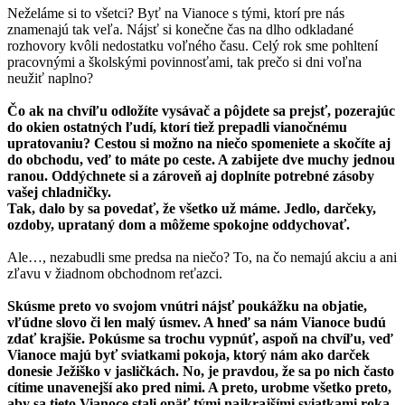
Neželáme si to všetci? Byť na Vianoce s tými, ktorí pre nás
znamenajú tak veľa. Nájsť si konečne čas na dlho odkladané
rozhovory kvôli nedostatku voľného času. Celý rok sme pohltení
pracovnými a školskými povinnosťami, tak prečo si dni voľna
neužiť naplno?
Čo ak na chvíľu odložíte vysávač a pôjdete sa prejsť, pozerajúc
do okien ostatných ľudí, ktorí tiež prepadli vianočnému
upratovaniu? Cestou si možno na niečo spomeniete a skočíte aj
do obchodu, veď to máte po ceste. A zabijete dve muchy jednou
ranou. Oddýchnete si a zároveň aj doplníte potrebné zásoby
vašej chladničky.
Tak, dalo by sa povedať, že všetko už máme. Jedlo, darčeky,
ozdoby, uprataný dom a môžeme spokojne oddychovať.
Ale…, nezabudli sme predsa na niečo? To, na čo nemajú akciu a ani
zľavu v žiadnom obchodnom reťazci.
Skúsme preto vo svojom vnútri nájsť poukážku na objatie,
vľúdne slovo či len malý úsmev. A hneď sa nám Vianoce budú
zdať krajšie. Pokúsme sa trochu vypnúť, aspoň na chvíľu, veď
Vianoce majú byť sviatkami pokoja, ktorý nám ako darček
donesie Ježiško v jasličkách. No, je pravdou, že sa po nich často
cítime unavenejší ako pred nimi. A preto, urobme všetko preto,
aby sa tieto Vianoce stali opäť tými najkrajšími sviatkami roka