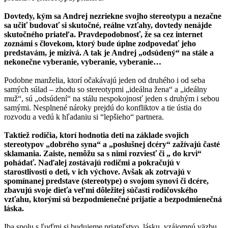
Dovtedy, kým sa Andrej nezriekne svojho stereotypu a nezačne
sa učiť budovať si skutočné, reálne vzťahy, dovtedy nenájde
skutočného priateľa. Pravdepodobnosť, že sa cez internet
zoznámi s človekom, ktorý bude úplne zodpovedať jeho
predstavám, je mizivá. A tak je Andrej „odsúdený“ na stále a
nekonečne vyberanie, vyberanie, vyberanie…
Podobne manželia, ktorí očakávajú jeden od druhého i od seba
samých súlad – zhodu so stereotypmi „ideálna žena“ a „ideálny
muž“, sú „odsúdení“ na stálu nespokojnosť jeden s druhým i sebou
samými. Nesplnené nároky prejdú do konfliktov a tie ústia do
rozvodu a vedú k hľadaniu si “lepšieho“ partnera.
Taktiež rodičia, ktorí hodnotia deti na základe svojich
stereotypov „dobrého syna“ a „poslušnej dcéry“ zažívajú časté
sklamania. Zaiste, nemôžu sa s nimi rozviesť či „ do krvi“
pohádať. Naďalej zostávajú rodičmi a pokračujú v
starostlivosti o deti, v ich výchove. Avšak ak zotrvajú v
spomínanej predstave (stereotype) o svojom synovi či dcére,
zbavujú svoje dieťa veľmi dôležitej súčasti rodičovského
vzťahu, ktorými sú bezpodmienečné prijatie a bezpodmienečná
láska.
Iba spolu s ľuďmi si budujeme priateľstvo, lásku, vzájomnú väzbu