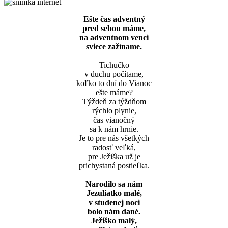
Ešte čas adventný
pred sebou máme,
na adventnom venci
sviece zažíname.
Tichučko
v duchu počítame,
koľko to dní do Vianoc
ešte máme?
Týždeň za týždňom
rýchlo plynie,
čas vianočný
sa k nám hrnie.
Je to pre nás všetkých
radosť veľká,
pre Ježiška už je
prichystaná postieľka.
Narodilo sa nám
Jezuliatko malé,
v studenej noci
bolo nám dané.
Ježiško malý,