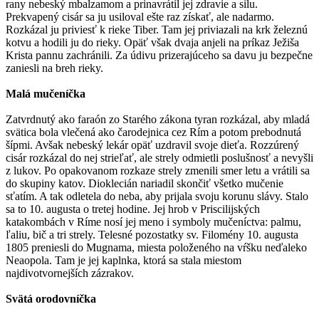
rany nebeský mbalzamom a prinavrátil jej zdravie a silu.
Prekvapený cisár sa ju usiloval ešte raz získať, ale nadarmo.
Rozkázal ju priviesť k rieke Tiber. Tam jej priviazali na krk železnú
kotvu a hodili ju do rieky. Opäť však dvaja anjeli na príkaz Ježiša
Krista pannu zachránili. Za údivu prizerajúceho sa davu ju bezpečne
zaniesli na breh rieky.
Malá mučeníčka
Zatvrdnutý ako faraón zo Starého zákona tyran rozkázal, aby mladá
svätica bola vlečená ako čarodejnica cez Rím a potom prebodnutá
šípmi. Avšak nebeský lekár opäť uzdravil svoje dieťa. Rozzúrený
cisár rozkázal do nej strieľať, ale strely odmietli poslušnosť a nevyšli
z lukov. Po opakovanom rozkaze strely zmenili smer letu a vrátili sa
do skupiny katov. Dioklecián nariadil skončiť všetko mučenie
sťatím. A tak odletela do neba, aby prijala svoju korunu slávy. Stalo
sa to 10. augusta o tretej hodine. Jej hrob v Priscilijských
katakombách v Ríme nosí jej meno i symboly mučeníctva: palmu,
ľaliu, bič a tri strely. Telesné pozostatky sv. Filomény 10. augusta
1805 preniesli do Mugnama, miesta položeného na vŕšku neďaleko
Neaopola. Tam je jej kaplnka, ktorá sa stala miestom
najdivotvornejších zázrakov.
Svätá orodovníčka