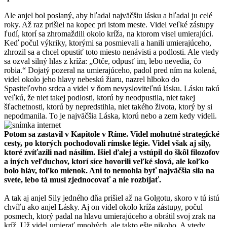
Ale anjel bol poslaný, aby hľadal najväčšiu lásku a hľadal ju celé
roky. Až raz prišiel na kopec pri istom meste. Videl veľké zástupy
ľudí, ktorí sa zhromaždili okolo kríža, na ktorom visel umierajúci.
Keď počul výkriky, ktorými sa posmievali a hanili umierajúceho,
zhrozil sa a chcel opustiť toto miesto nenávisti a podlosti. Ale vtedy
sa ozval silný hlas z kríža: „Otče, odpusť im, lebo nevedia, čo
robia.“ Dojatý pozeral na umierajúceho, padol pred ním na kolená,
videl okolo jeho hlavy nebeskú žiaru, nazrel hlboko do
Spasiteľovho srdca a videl v ňom nevysloviteľnú lásku. Lásku takú
veľkú, že niet takej podlosti, ktorú by neodpustila, niet takej
šľachetnosti, ktorú by nepredstihla, niet takého života, ktorý by si
nepodmanila. To je najväčšia Láska, ktorú nebo a zem kedy videli.
Potom sa zastavil v Kapitole v Ríme. Videl mohutné strategické
cesty, po ktorých pochodovali rímske légie. Videl však aj sily,
ktoré zvíťazili nad násilím. Išiel ďalej a vstúpil do škôl filozofov
a iných veľduchov, ktorí síce hovorili veľké slová, ale koľko
bolo hláv, toľko mienok. Ani to nemohla byť najväčšia sila na
svete, lebo tá musí zjednocovať a nie rozbíjať.
A tak aj anjel Sily jedného dňa prišiel až na Golgotu, skoro v tú istú
chvíľu ako anjel Lásky. Aj on videl okolo kríža zástupy, počul
posmech, ktorý padal na hlavu umierajúceho a obrátil svoj zrak na
kríž. Už videl umierať mnohých, ale takto ešte nikoho. A vtedy