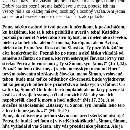
všetkých, každá má vlastnú podobu a každá ma svoje vlastné meno.
Dobrý pastier pozná presne každú svoju ovcu, pretože ich má
všetky rád a ku každej má svoj osobitný a osobný vzťah. Ani jedna
sa nestráca bezvýznamne v mase ako číslo, ako položka.
Pane, takýto osobný je tvoj postoj k učeníkom, k poslucháčom,
ku každému, kto sa k tebe priblížil a uveril v teba! Každého
poznáš po mene! Nielen ako živú bytosť, ani nielen ako človeka,
nielen ako belocha alebo černocha, Európana alebo Ázijca,
nielen ako Francúza, Rusa alebo Slováka, Ty poznáš každého
ešte konkrétnejšie. Poznáš ho po mene a akú lásku vkladáš od
samého začiatku do mena, ktorým oslovuješ človeka! Prvý raz
stretáš Petra a hovoríš mu: „Ty si Šimon, syn Jánov!“ (Jn 1,42).
Poznáš ho teda dôverne, aj s jeho otcovským menom! Hneď
prvým oslovením si získaval; človeka, meno Šimon, vyslovené
tebou, bude mať toľko odtienkov dôvernosti, bude vyjadrovať
toľko jemných odtienkov priateľstva a láskavých vzťahov! Čo
sa ti zdá, Šimon? Od koho berú poplatok alebo dary pozemskí
králi – od svojich synov, a či od cudzích? Ale aby sme ich
nepohoršili, choď k moru a hoď udicu!“ (Mt 17, 25). A to
srdečné blahoželanie: „Blažený si, Šimon, syn Jonáša, lebo telo
a krv ti to nezjavili…!“ (Mt 16,17)
Pane, ako dôverne a pritom slávnostne pred všetkými uisťuješ
Petra, že budeš pri ňom aj v tvrdých skúškach! „Šimon, Šimon,
hľa vyžiadal si vás Satan, aby vás preosial ako pšenicu. Ale ja