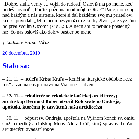
„Dobre, sluha verný…, vojdi do radosti! Oslovíš ma po mene, keď
budeš hovoriť: „Poďte, požehnaní od môjho Otca?“ Pane, dodrž aj
nad každým z nás uistenie, ktoré si dal každému svojmu priateľovi,
keď si povedal: „Jeho meno nevymažem z knihy života, ale vyznám
ho pred svojím Otcom“ (Zjv 3,5). A nech ani to nebude posledný
raz, čo nás oslovíš ako dobrý pastier po mene!
† Ladislav Franc, Víťaz
Publikované
20 decembra, 2010
Stalo sa:
– 21. 11. – nedeľa Krista Kráľa – končí sa liturgické obdobie „cez
rok“ a začína čas prípravy na Vianoce – advent
– 27. 11. – celodiecézne rekolekcie košickej arcidiecézy;
arcibiskup Bernard Bober otvoril Rok svätého Ondreja,
apoštola, ktorému je zasvätená naša arcidiecéza
– 30. 11. – odpust sv. Ondreja, apoštola na Vyšnom konci; sv. omšu
slúžil emeritný arcibiskup Mons. Alojz Tkáč, ktorý spravoval našu
arcidiecézu dvadsať rokov