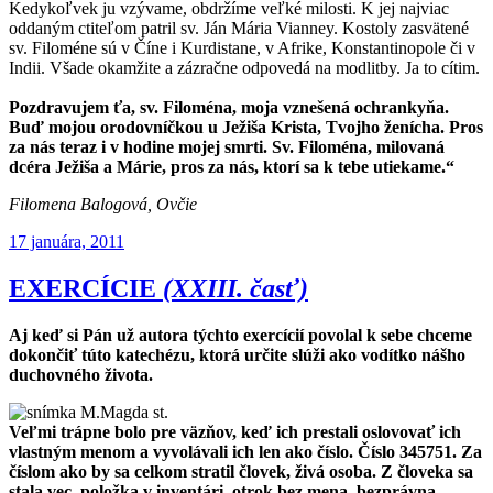
Kedykoľvek ju vzývame, obdržíme veľké milosti. K jej najviac
oddaným ctiteľom patril sv. Ján Mária Vianney. Kostoly zasvätené
sv. Filoméne sú v Číne i Kurdistane, v Afrike, Konstantinopole či v
Indii. Všade okamžite a zázračne odpovedá na modlitby. Ja to cítim.
Pozdravujem ťa, sv. Filoména, moja vznešená ochrankyňa.
Buď mojou orodovníčkou u Ježiša Krista, Tvojho ženícha. Pros
za nás teraz i v hodine mojej smrti. Sv. Filoména, milovaná
dcéra Ježiša a Márie, pros za nás, ktorí sa k tebe utiekame.“
Filomena Balogová, Ovčie
Publikované
17 januára, 2011
EXERCÍCIE
(XXIII. časť)
Aj keď si Pán už autora týchto exercícií povolal k sebe chceme
dokončiť túto katechézu, ktorá určite slúži ako vodítko nášho
duchovného života.
Veľmi trápne bolo pre väzňov, keď ich prestali oslovovať ich
vlastným menom a vyvolávali ich len ako číslo. Číslo 345751. Za
číslom ako by sa celkom stratil človek, živá osoba. Z človeka sa
stala vec, položka v inventári, otrok bez mena, bezprávna