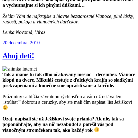
a vychutnajme si ich plnými dúškami…
Želám Vám tie najkrajšie a hlavne bezstarostné Vianoce, plné lásky,
radosti, pokoja a vianočných darčekov.
Lenka Novotná, Víťaz
Publikované
20 decembra, 2010
Ahoj deti!
Tak a máme tu tak dlho očakávaný mesiac – december. Vianoce
klopú na dvere, Mikuláš cestuje z ďalekých krajín so sladkými
prekvapeniami a konečne sme oprášili sane a korčule.
Prázdniny sa blížia závratnou rýchlosťou a vám už ostáva len
„strúhať“ dobrotu a ceruzky, aby ste mali čím napísať list Ježiškovi
Ozaj, napísali ste už Ježiškovi svoje priania? Ak nie, tak sa
poponáhľajte, aby na nič nezabudol a potešil vás pod
vianočným stromčekom tak, ako každý rok