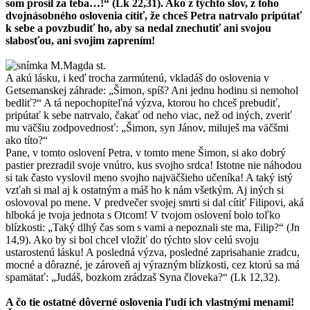
som prosil za teba…!“ (Lk 22,31). Ako z týchto slov, z toho
dvojnásobného oslovenia cítiť, že chceš Petra natrvalo pripútať
k sebe a povzbudiť ho, aby sa nedal znechutiť ani svojou
slabosťou, ani svojim zaprením!
A akú lásku, i keď trocha zarmútenú, vkladáš do oslovenia v
Getsemanskej záhrade: „Šimon, spíš? Ani jednu hodinu si nemohol
bedliť?“ A tá nepochopiteľná výzva, ktorou ho chceš prebudiť,
pripútať k sebe natrvalo, čakať od neho viac, než od iných, zveriť
mu väčšiu zodpovednosť: „Šimon, syn Jánov, miluješ ma väčšmi
ako títo?“
Pane, v tomto oslovení Petra, v tomto mene Šimon, si ako dobrý
pastier prezradil svoje vnútro, kus svojho srdca! Istotne nie náhodou
si tak často vyslovil meno svojho najväčšieho učeníka! A taký istý
vzťah si mal aj k ostatným a máš ho k nám všetkým. Aj iných si
oslovoval po mene. V predvečer svojej smrti si dal cítiť Filipovi, aká
hlboká je tvoja jednota s Otcom! V tvojom oslovení bolo toľko
blízkosti: „Taký dlhý čas som s vami a nepoznali ste ma, Filip?“ (Jn
14,9). Ako by si bol chcel vložiť do týchto slov celú svoju
ustarostenú lásku! A posledná výzva, posledné zaprisahanie zradcu,
mocné a dôrazné, je zároveň aj výrazným blízkosti, cez ktorú sa má
spamätať: „Judáš, bozkom zrádzaš Syna človeka?“ (Lk 12,32).
A čo tie ostatné dôverné oslovenia ľudí ich vlastnými menami!